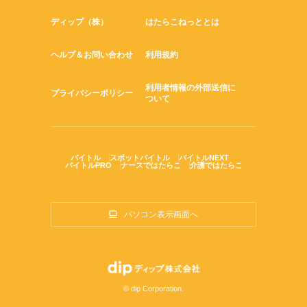
ディップ（株）
はたらこねっととは
ヘルプ＆お問い合わせ
利用規約
利用者情報の外部送信に
プライバシーポリシー
ついて
バイトル
スポットバイトル
バイトルNEXT
バイトルPRO
ナースではたらこ
介護ではたらこ
パソコン表示画面へ
© dip Corporation.