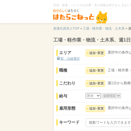
社員・派遣・パートのお仕事・求人情報を探すなら【はた
派遣社員求人TOP
>
工場・軽作業・物流・土木系
>
工場・軽作業・物流・土木系、週1日
エリア
選択中の条件
追加･変更
駅・沿線選択
職種
工場・軽作業
追加･変更
こだわり
週1日から勤務
追加･変更
給与
雇用形態
選択中の条件
追加･変更
キーワード