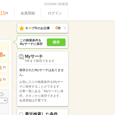
2026/8/8 2時更新
515
会員登録
ログイン
件
0
キープ中のお仕事
件
この検索条件を
保存
Myサーチに保存
8
件
Myサーチ
5件まで保存できます
2
円
保存されたMyサーチはありませ
ん。
円
2
お気に入りの検索条件をMyサー
チに保存することができます。
仕事一覧にある「Myサーチに保
存」ボタンから保存できます。
会員登録は不要です。
最近検索した条件