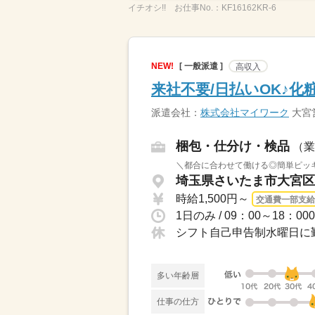
イチオシ!!
お仕事No.：
KF16162KR-6
NEW!
[ 一般派遣 ]
高収入
来社不要/日払いOK♪
派遣会社：
株式会社マイワーク
大宮
梱包・仕分け・検品
（業
＼都合に合わせて働ける◎簡単ピッキン
埼玉県さいたま市大宮区 
時給1,500円～
交通費一部支給
シフト自己申告制水曜日に
多い年齢層
仕事の仕方