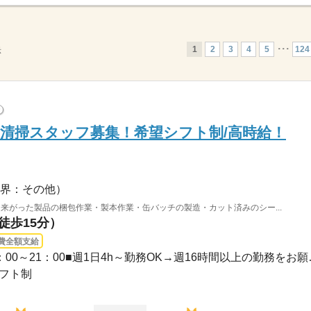
1
2
3
4
5
･･･
124
示
?
&清掃スタッフ募集！希望シフト制/高時給！
界：その他）
来がった製品の梱包作業・製本作業・缶バッチの製造・カット済みのシー...
徒歩15分）
費全額支給
長期 / ・軽作業スタッフ
シフト制