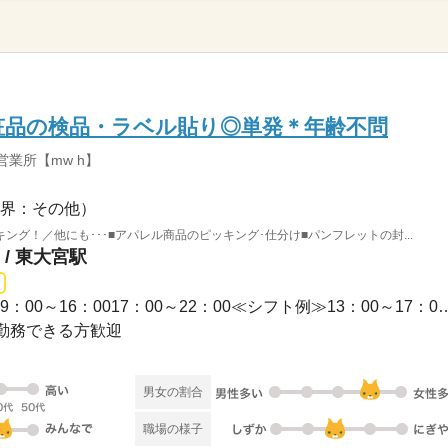
化粧品の検品・ラベル貼り◎単発＊年齢不問
営業所【mw h】
界：その他）
グ！／他にも･･･■アパレル商品のピッキング･仕分け■パンフレットの封...
/ 東大宮駅
1日のみ / 09：00～18：0009：00～16：0017：00～22：0
勤務できる方歓迎
男女の割合
職場の様子