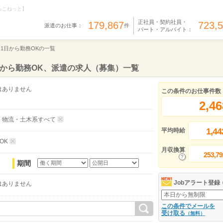
らこねっと】
正社員・契約社員・
179,867
723,
派遣のお仕事：
件
パート・アルバイト：
週1日から勤務OKの一覧
から勤務OK、派遣の求人（募集）一覧
はありません
この条件のお仕事件数
2,46
・物流・土木系すべて
1,44
平均時給
OK
月収換算
253,79
期間
Jobアラート登録
はありません
この条件でメールを
受け取る
（無料）