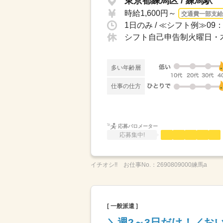
東京都練馬区 / 練馬駅
時給1,600円～
交通費一部支給
シフト自己申告制火曜日・
多い年齢層
仕事の仕方
応募バロメーター
応募集中!
イチオシ!!
お仕事No.：
2690809000練馬a
[ 一般派遣 ]
＼週2～3日だけ！／お