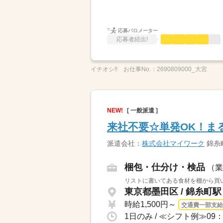
応募バロメーター
応募者続出!
イチオシ!!
お仕事No.：
2690809000_大宮
NEW!
[ 一般派遣 ]
来社不要☆単発OK！ま
派遣会社：
株式会社マイワーク
錦糸
梱包・仕分け・検品
（業
リストに書いてある食材を棚から買い
東京都墨田区 / 錦糸町駅
時給1,500円～
交通費一部支給