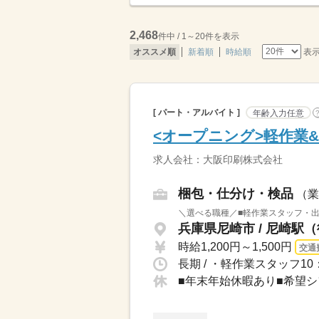
2,468
件中 / 1～20件を表示
表
オススメ順
新着順
時給順
[ パート・アルバイト ]
年齢入力任意
<オープニング>軽作業
求人会社：大阪印刷株式会社
梱包・仕分け・検品
（業
＼選べる職種／■軽作業スタッフ・出
兵庫県尼崎市 / 尼崎駅（
時給1,200円～1,500円
交通
■年末年始休暇あり■希望