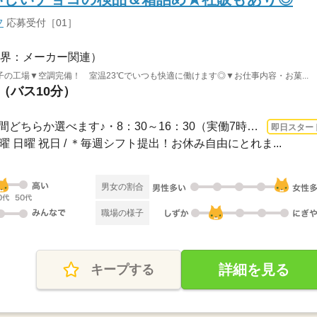
フ
応募受付［01］
界：メーカー関連）
の工場▼空調完備！ 室温23℃でいつも快適に働けます◎▼お仕事内容・お菓...
駅（バス10分）
1ヵ月以内 即日〜 / ■勤務時間どちらか選べます♪・8：30～16：30（実働7時間／休憩1時...
即日スター
土曜 日曜 祝日 / ＊毎週シフト提出！お休み自由にとれま...
男女の割合
職場の様子
詳細を見る
キープする