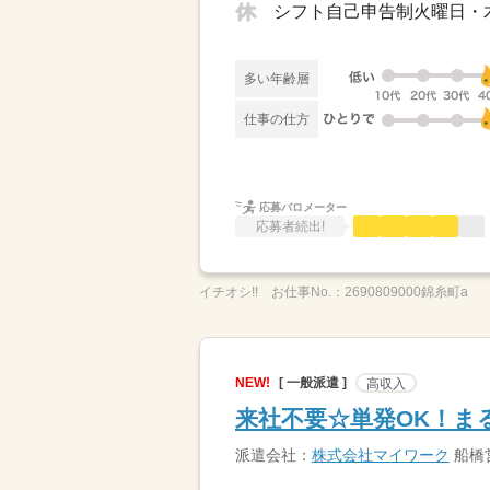
シフト自己申告制火曜日・
多い年齢層
仕事の仕方
応募バロメーター
応募者続出!
イチオシ!!
お仕事No.：
2690809000錦糸町a
NEW!
[ 一般派遣 ]
高収入
来社不要☆単発OK！ま
派遣会社：
株式会社マイワーク
船橋