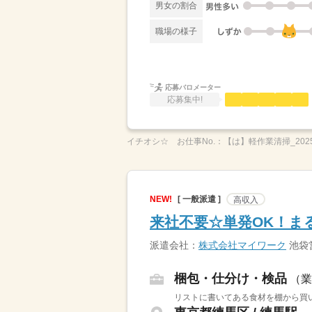
男女の割合
職場の様子
応募バロメーター
応募集中!
イチオシ☆
お仕事No.：
【は】軽作業清掃_2025
NEW!
[ 一般派遣 ]
高収入
来社不要☆単発OK！ま
派遣会社：
株式会社マイワーク
池袋
梱包・仕分け・検品
（業
リストに書いてある食材を棚から買い