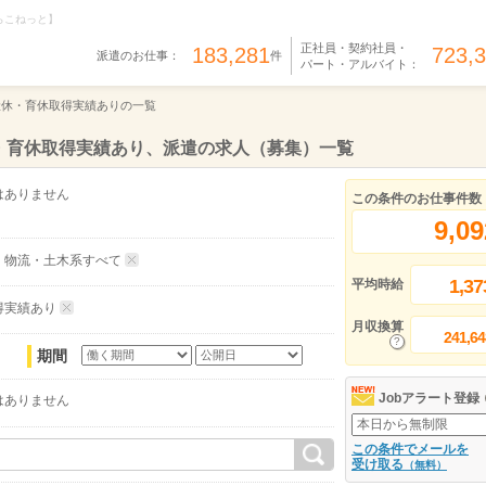
らこねっと】
正社員・契約社員・
183,281
723,
派遣のお仕事：
件
パート・アルバイト：
産休・育休取得実績ありの一覧
・育休取得実績あり、派遣の求人（募集）一覧
はありません
この条件のお仕事件数
9,09
・物流・土木系すべて
1,37
平均時給
得実績あり
月収換算
241,64
期間
Jobアラート登録
はありません
この条件でメールを
受け取る
（無料）