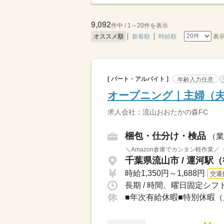
9,092
件中 / 1～20件を表示
表
オススメ順
新着順
時給順
[ パート・アルバイト ]
年齢入力任意
オープニング｜主婦（夫
求人会社：流山おおたかの森FC
梱包・仕分け・検品
（業
＼Amazon倉庫でカンタン軽作業／
千葉県流山市 / 運河駅（
時給1,350円～1,688円
交通
長期 / 時間、曜日固定シフ