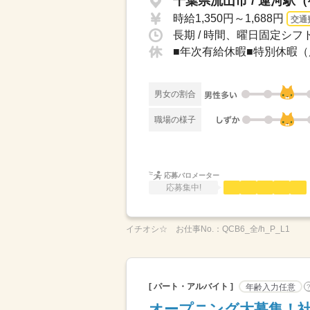
千葉県流山市 / 運河駅（
時給1,350円～1,688円
交通
長期 / 時間、曜日固定シフ
男女の割合
職場の様子
応募バロメーター
応募集中!
イチオシ☆
お仕事No.：
QCB6_全/h_P_L1
[ パート・アルバイト ]
年齢入力任意
オープニング大募集！社