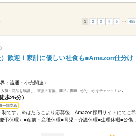
1
2
3
4
5
･･･
455
示
?
）歓迎！家計に優しい社食も■Amazon仕分け
界：流通・小売関連）
〈入荷〉商品を確認し、破損の有無、商品に間違いがないかをチェック！↓ハ...
徒歩25分）
費一部支給
ト制です。※はたらこより応募後、Amazon採用サイトにてご希..
■年次有給休暇■特別休暇（慶弔休暇）■産前・産後休暇■育