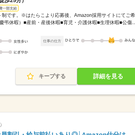
徒歩25分）
費一部支給
ト制です。※はたらこより応募後、Amazon採用サイトにてご希..
■年次有給休暇■特別休暇（慶弔休暇）■産前・産後休暇■育
仕事の仕方
詳細を見る
キープする
?
員割引・給与前払いあり◎│Amazon仕分け