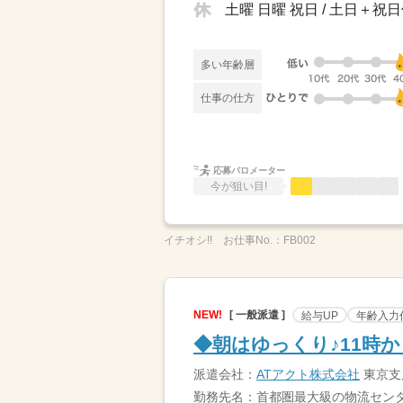
土曜 日曜 祝日 / 土日＋祝
多い年齢層
仕事の仕方
応募バロメーター
今が狙い目!
イチオシ!!
お仕事No.：
FB002
NEW!
[ 一般派遣 ]
給与UP
年齢入力
◆朝はゆっくり♪11時
派遣会社：
ATアクト株式会社
東京支店
勤務先名：首都圏最大級の物流セン