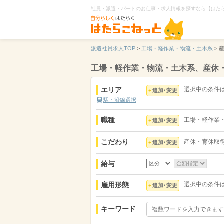
社員・派遣・パートのお仕事・求人情報を探すなら【はた
派遣社員求人TOP
>
工場・軽作業・物流・土木系
>
工場・軽作業・物流・土木系、産休
エリア
選択中の条件
追加･変更
駅・沿線選択
職種
工場・軽作業
追加･変更
こだわり
産休・育休取
追加･変更
給与
雇用形態
選択中の条件
追加･変更
キーワード