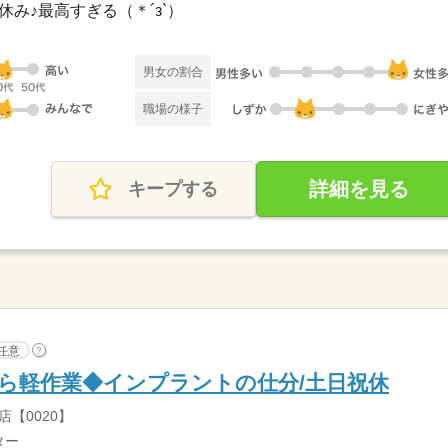
日休み♪最高すぎる（＊´з`）
男女の割合
職場の様子
詳細を見る
キープする
任意
?
から軽作業◆インプラントの仕分/土日祝休
【0020】
ター