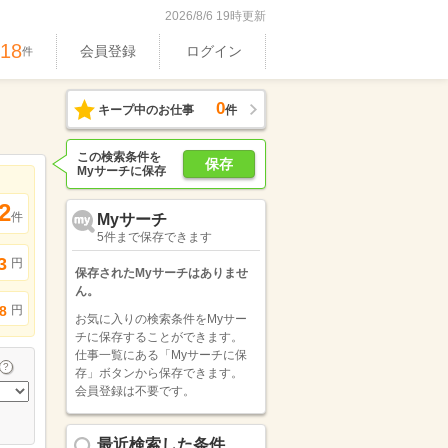
2026/8/6 19時更新
318
会員登録
ログイン
件
0
キープ中のお仕事
件
この検索条件を
保存
Myサーチに保存
2
件
Myサーチ
5件まで保存できます
3
円
保存されたMyサーチはありませ
ん。
円
8
お気に入りの検索条件をMyサー
チに保存することができます。
仕事一覧にある「Myサーチに保
存」ボタンから保存できます。
会員登録は不要です。
最近検索した条件