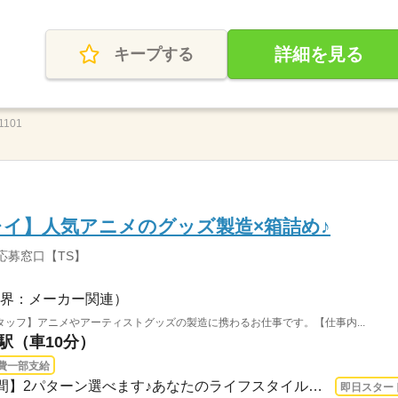
詳細を見る
キープする
1101
イ】人気アニメのグッズ製造×箱詰め♪
応募窓口【TS】
界：メーカー関連）
ッフ】アニメやアーティストグッズの製造に携わるお仕事です。【仕事内...
城駅（車10分）
費一部支給
長期 即日〜 / 【お仕事の時間】2パターン選べます♪あなたのライフスタイルに合わせて...
即日スター