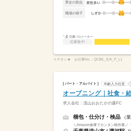
男女の割合
職場の様子
応募バロメーター
応募集中!
イチオシ★
お仕事No.：
QCB6_主/h_P_L1
[ パート・アルバイト ]
年齢入力任意
オープニング｜社食・給
求人会社：流山おおたかの森FC
梱包・仕分け・検品
（業
＼Amazon倉庫でカンタン軽作業／