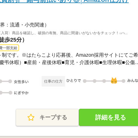
界：流通・小売関連）
〈入荷〉商品を確認し、破損の有無、商品に間違いがないかをチェック！↓ハ...
徒歩25分）
費一部支給
ト制です。※はたらこより応募後、Amazon採用サイトにてご希..
■年次有給休暇■特別休暇（慶弔休暇）■産前・産後休暇■育
仕事の仕方
詳細を見る
キープする