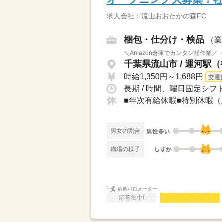
求人会社：流山おおたかの森FC
梱包・仕分け・検品
（業
＼Amazon倉庫でカンタン軽作業／
千葉県流山市 / 運河駅（
時給1,350円～1,688円
交通
長期 / 時間、曜日固定シフ
男女の割合
職場の様子
応募バロメーター
応募集中!