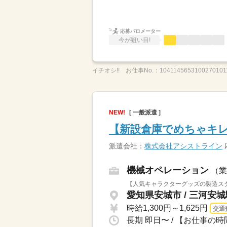
応募バロメーター
今が狙い目!
イチオシ!!
お仕事No.：
1041145653100270101
NEW!
[ 一般派遣 ]
【新設倉庫でめちゃキレ
派遣会社：
株式会社アシストライン
機械オペレーション
（業
【人気キャラクターグッズの製造スタ
愛知県安城市 / 三河安
時給1,300円～1,625円
交通