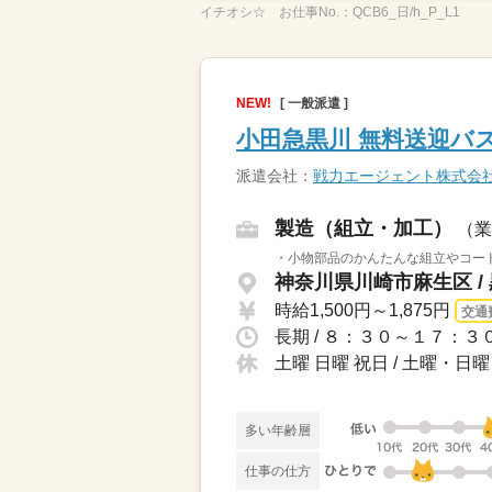
イチオシ☆
お仕事No.：
QCB6_日/h_P_L1
NEW!
[ 一般派遣 ]
小田急黒川 無料送迎バス5
派遣会社：
戦力エージェント株式会
製造（組立・加工）
（業
・小物部品のかんたんな組立やコード
神奈川県川崎市麻生区 /
時給1,500円～1,875円
交通
長期 / ８：３０～１７：
土曜 日曜 祝日 / 土曜・
多い年齢層
仕事の仕方