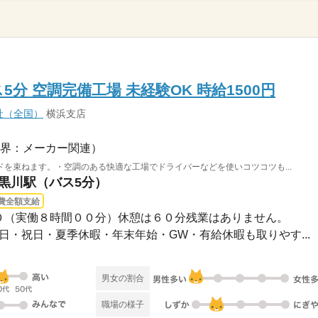
分 空調完備工場 未経験OK 時給1500円
社（全国）
横浜支店
界：メーカー関連）
を束ねます。・空調のある快適な工場でドライバーなどを使いコツコツも...
 黒川駅（バス5分）
費全額支給
３０（実働８時間００分）休憩は６０分残業はありません。
日曜日・祝日・夏季休暇・年末年始・GW・有給休暇も取りやす...
男女の割合
職場の様子