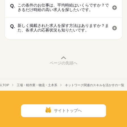
この条件のお仕事は、平均時給はいくらですか？で
Q.
きるだけ時給の高い求人を探したいです。
新しく掲載された求人を探す方法はありますか？ま
Q.
た、各求人の応募状況も知りたいです。
ページの先頭へ
人TOP
工場・軽作業・物流・土木系
ネットワーク関連のスキルを活かすの一覧
サイトトップへ