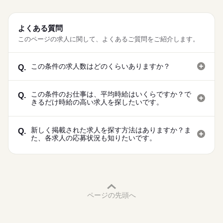
す。 ※1ヵ月在籍が条件となります ※派遣のお仕事が対象とな
ります
土曜 日曜
休日・休暇
よくある質問
５勤２休（土日）
このページの求人に関して、よくあるご質問をご紹介します。
この条件の求人数はどのくらいありますか？
Q.
この条件のお仕事は、平均時給はいくらですか？で
Q.
きるだけ時給の高い求人を探したいです。
新しく掲載された求人を探す方法はありますか？ま
Q.
た、各求人の応募状況も知りたいです。
ページの先頭へ