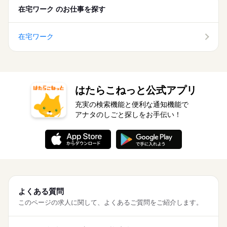
在宅ワーク
のお仕事を探す
在宅ワーク
はたらこねっと公式アプリ
充実の検索機能と便利な通知機能で
アナタのしごと探しをお手伝い！
よくある質問
このページの求人に関して、よくあるご質問をご紹介します。