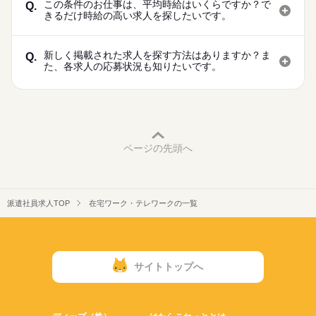
この条件のお仕事は、平均時給はいくらですか？で
Q.
きるだけ時給の高い求人を探したいです。
新しく掲載された求人を探す方法はありますか？ま
Q.
た、各求人の応募状況も知りたいです。
ページの先頭へ
派遣社員求人TOP
在宅ワーク・テレワークの一覧
サイトトップへ