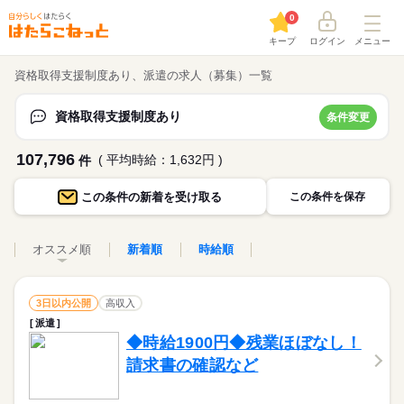
0
キープ
ログイン
メニュー
資格取得支援制度あり、派遣の求人（募集）一覧
資格取得支援制度あり
条件変更
107,796
( 平均時給：1,632円 )
件
この条件の
新着を受け取る
この条件を保存
オススメ順
新着順
時給順
3日以内公開
高収入
派遣
◆時給1900円◆残業ほぼなし！
請求書の確認など