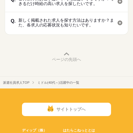
きるだけ時給の高い求人を探したいです。
新しく掲載された求人を探す方法はありますか？ま
Q.
た、各求人の応募状況も知りたいです。
ページの先頭へ
派遣社員求人TOP
ミドル(40代～)活躍中の一覧
サイトトップへ
ディップ（株）
はたらこねっととは