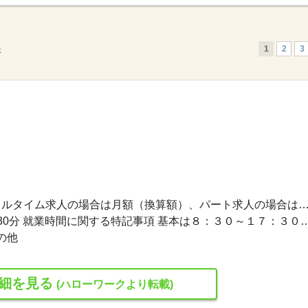
1
2
3
示
204,790円〜247,900円 ※フルタイム求人の場合は月額（換算額）、パート求人の場合は時間額を
就業時間１ 8時30分〜17時30分 就業時間に関する特記事項 基本は８：３０～１７
の他
細を見る
(ハローワークより転載)