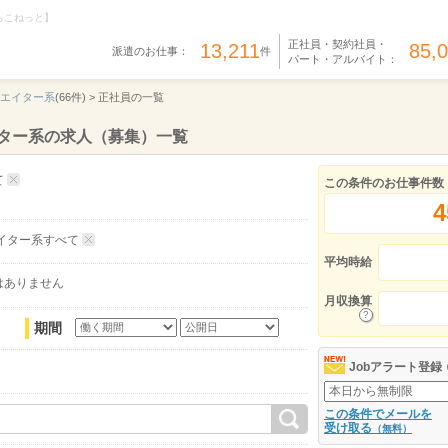
らこねっと】
正社員・契約社員・
13,211
85,
派遣のお仕事：
件
パート・アルバイト：
リエイター系
(66件) >
正社員の一覧
イター系の求人（募集）一覧
て
この条件のお仕事件数
4
イター系すべて
平均時給
はありません
月収換算
期間
Jobアラート登録
この条件でメールを
受け取る
（無料）