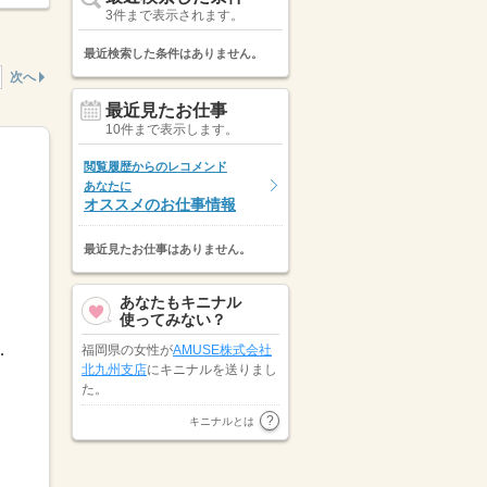
3件まで表示されます。
最近検索した条件はありません。
次へ
最近見たお仕事
10件まで表示します。
閲覧履歴からのレコメンド
あなたに
オススメのお仕事情報
最近見たお仕事はありません。
あなたもキニナル
使ってみない？
表示しています。
：３０です。繁忙期や印刷納期やイベント参
福岡県の女性が
AMUSE株式会社
北九州支店
にキニナルを送りまし
た。
福岡県の女性が
パーソルテンプス
キニナルとは
タッフ株式会社
にキニナルを送り
ました。