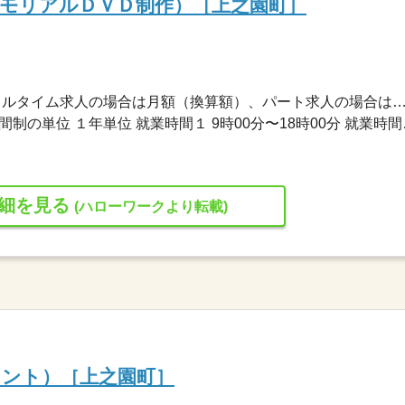
メモリアルＤＶＤ制作）［上之園町］
225,000円〜355,000円 ※フルタイム求人の場合は月額（換算額）、パート求人の場合は時間額を
変形労働時間制 変形労
細を見る
(ハローワークより転載)
タント）［上之園町］