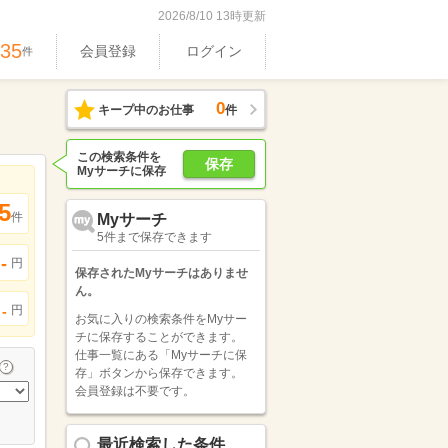
2026/8/10 13時更新
035
会員登録
ログイン
件
0
キープ中のお仕事
件
この検索条件を
保存
Myサーチに保存
5
件
Myサーチ
5件まで保存できます
-
円
保存されたMyサーチはありませ
ん。
円
-
お気に入りの検索条件をMyサー
チに保存することができます。
仕事一覧にある「Myサーチに保
存」ボタンから保存できます。
会員登録は不要です。
最近検索した条件