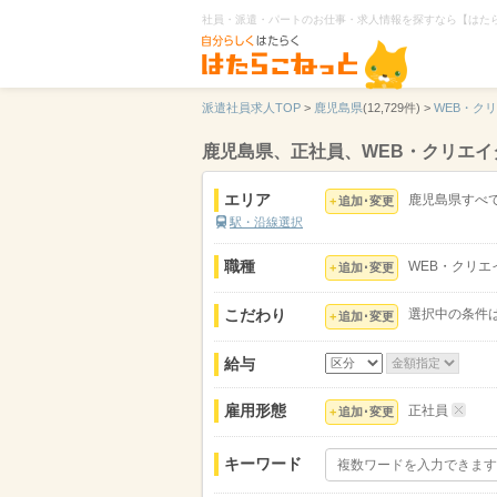
社員・派遣・パートのお仕事・求人情報を探すなら【はた
派遣社員求人TOP
>
鹿児島県
(12,729件) >
WEB・ク
鹿児島県、正社員、WEB・クリエ
エリア
鹿児島県すべ
追加･変更
駅・沿線選択
職種
WEB・クリエ
追加･変更
こだわり
選択中の条件
追加･変更
給与
雇用形態
正社員
追加･変更
キーワード