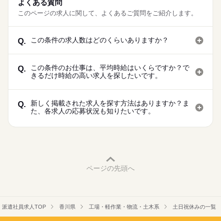
よくある質問
このページの求人に関して、よくあるご質問をご紹介します。
この条件の求人数はどのくらいありますか？
Q.
この条件のお仕事は、平均時給はいくらですか？で
Q.
きるだけ時給の高い求人を探したいです。
新しく掲載された求人を探す方法はありますか？ま
Q.
た、各求人の応募状況も知りたいです。
ページの先頭へ
派遣社員求人TOP
香川県
工場・軽作業・物流・土木系
土日祝休みの一覧