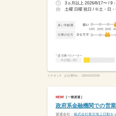
土曜 日曜 祝日 / ※土・
多い年齢層
仕事の仕方
応募バロメーター
今が狙い目!
イチオシ!!
お仕事No.：
3804432558
NEW!
[ 一般派遣 ]
政府系金融機関での営
派遣会社：
株式会社東京海上日動キ