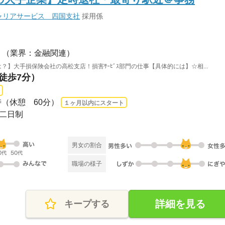
ャリアサービス 四国支社
採用係
（業界：金融関連）
】大手損保険会社の高松支店！損害ｻｰﾋﾞｽ部門の仕事【具体的には】☆相...
（徒歩7分）
17時（休憩 60分）
１ヶ月以内にスタート
休二日制
男女の割合
職場の様子
詳細を見る
キープする