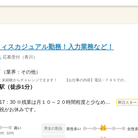
フィスカジュアル勤務！入力業務など！
ス
応募受付（香川）
（業界：その他）
！未経験からチャレンジできます！ 【お仕事の内容】電話・ＦＡＸでの...
港駅（徒歩1分）
3ヵ月以上 即日〜 / 9：00～17：30 ※残業は月１０～２０時間程度と少なめ。※休憩は６...
即日スター
日・祝がお休みです。
男女の割合