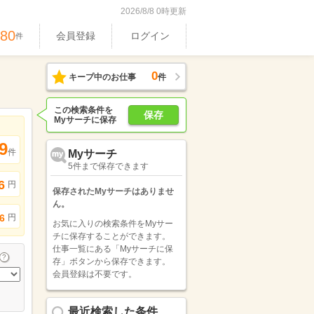
2026/8/8 0時更新
480
会員登録
ログイン
件
0
キープ中のお仕事
件
この検索条件を
保存
Myサーチに保存
9
件
Myサーチ
5件まで保存できます
6
円
保存されたMyサーチはありませ
ん。
円
6
お気に入りの検索条件をMyサー
チに保存することができます。
仕事一覧にある「Myサーチに保
存」ボタンから保存できます。
会員登録は不要です。
最近検索した条件