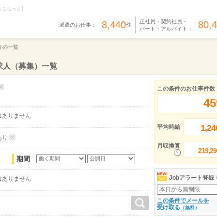
らこねっと】
正社員・契約社員・
8,440
80,
派遣のお仕事：
件
パート・アルバイト：
りの一覧
求人（募集）一覧
この条件のお仕事件数
45
はありません
1,24
平均時給
あり
月収換算
219,29
期間
Jobアラート登録
はありません
この条件でメールを
受け取る
（無料）