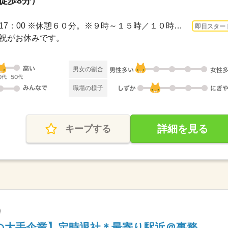
（徒歩8分）
3ヵ月以上 即日〜 / 9：00～17：00 ※休憩６０分。※９時～１５時／１０時～１６時も相...
即日スター
日・祝がお休みです。
男女の割合
職場の様子
詳細を見る
キープする
の大手企業】定時退社＊最寄り駅近＠事務