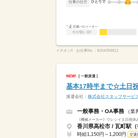
仕事の仕方
応募バロメーター
今が狙い目!
イチオシ!!
お仕事No.：
8204356812
NEW!
[ 一般派遣 ]
基本17時半まで☆土日
派遣会社：
株式会社スタッフサービ
一般事務・OA事務
（業
《機械メーカー》ウレシイ土日祝休
香川県高松市 / 瓦町駅
時給1,150円～1,200円
交通