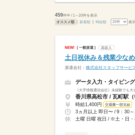
459
件中 / 1～20件を表示
表
オススメ順
新着順
時給順
NEW!
[ 一般派遣 ]
高収入
土日祝休み＆残業少な
派遣会社：
株式会社スタッフサービ
データ入力・タイピング
《大手情報通信会社》未経験でも大
香川県高松市 / 瓦町駅（
時給1,400円
交通費一部支給
土曜 日曜 祝日 / ※土・