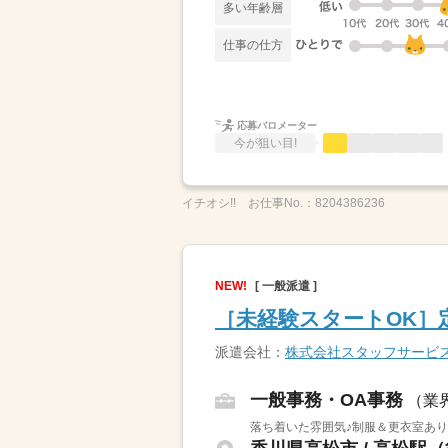
多い年齢層
仕事の仕方
応募バロメーター
今が狙い目!
イチオシ!!
お仕事No.：
8204386236
NEW!
[ 一般派遣 ]
［未経験スタートOK］
派遣会社：
株式会社スタッフサービ
一般事務・OA事務
（業
落ち着いた雰囲気♪制服＆更衣室あり