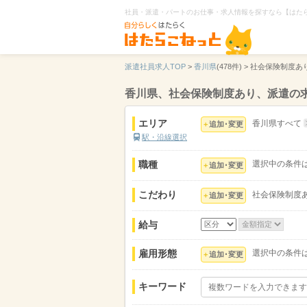
社員・派遣・パートのお仕事・求人情報を探すなら【はた
派遣社員求人TOP
>
香川県
(478件) >
社会保険制度あ
香川県、社会保険制度あり、派遣の
エリア
香川県すべて
追加･変更
駅・沿線選択
職種
選択中の条件
追加･変更
こだわり
社会保険制度
追加･変更
給与
雇用形態
選択中の条件
追加･変更
キーワード