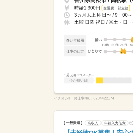
香川県高松市 / 高松駅
時給1,300円
交通費一部支給
土曜 日曜 祝日 / ※土・
多い年齢層
仕事の仕方
応募バロメーター
今が狙い目!
イチオシ!!
お仕事No.：
8204422174
[ 一般派遣 ]
高収入
年齢入力任意
?
【未経験OK募集！安心