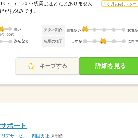
3ヵ月以上 2026/8/17〜 / 9：00～17：30 ※残業はほとんどありません。※休憩は６０分で...
１ヶ月以内にスター
日・祝がお休みです。
男女の割合
職場の様子
詳細を見る
キープする
業サポート
ャリアサービス 四国支社
採用係