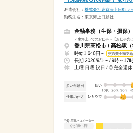
派遣会社：
株式会社東京海上日動キ
勤務先名：東京海上日動社
金融事務（生保・損保）
＜東海上Gでのお仕事＞【お仕事先は？
香川県高松市 / 高松駅
時給1,640円～
交通費全額支給
長期 2026/9/1〜 / 9時～
土曜 日曜 祝日 / ◎完全週
多い年齢層
仕事の仕方
応募バロメーター
今が狙い目!