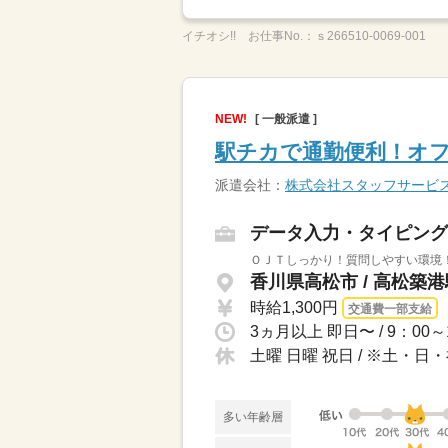
イチオシ!!
お仕事No.：
ｓ266510-0069-001
NEW!
[ 一般派遣 ]
駅チカで通勤便利！オ
派遣会社：
株式会社スタッフサービ
データ入力・タイピング
ＯＪＴしっかり！質問しやすい環境
香川県高松市 / 高松築
時給1,300円
交通費一部支給
土曜 日曜 祝日 / ※土・
多い年齢層