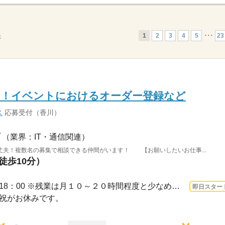
1
2
3
4
5
･･･
23
示
め！イベントにおけるオーダー登録など
ス
応募受付（香川）
（業界：IT・通信関連）
丈夫！複数名の募集で相談できる仲間がいます！ 【お願いしたいお仕事...
徒歩10分）
3ヵ月以上 即日〜 / 9：30～18：00 ※残業は月１０～２０時間程度と少なめ。※休憩は６...
即日スター
日・祝がお休みです。