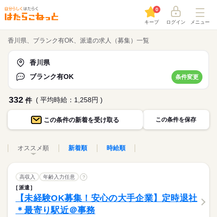
0
キープ
ログイン
メニュー
香川県、ブランク有OK、派遣の求人（募集）一覧
香川県
ブランク有OK
条件変更
332
( 平均時給：1,258円 )
件
この条件の
新着を受け取る
この条件を保存
オススメ順
新着順
時給順
高収入
年齢入力任意
?
派遣
【未経験OK募集！安心の大手企業】定時退社
＊最寄り駅近＠事務