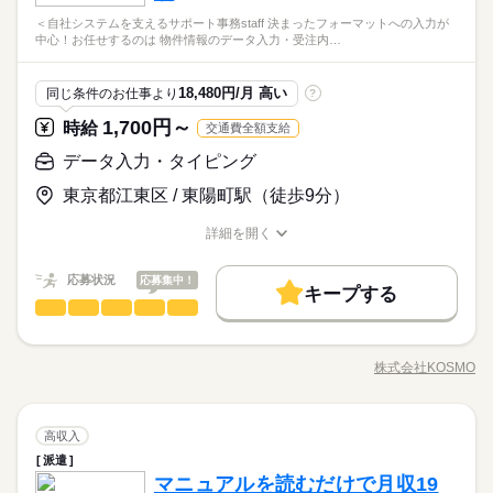
＜自社システムを支えるサポート事務staff 決まったフォーマットへの入力が
中心！お任せするのは 物件情報のデータ入力・受注内…
18,480円/月 高い
同じ条件のお仕事より
?
1,700円～
時給
交通費全額支給
データ入力・タイピング
東京都江東区 / 東陽町駅（徒歩9分）
詳細を開く
職種/応募資格
お仕事の特徴
給与/時間/休日
応募状況
応募集中！
キープする
データ入力・タイピング
職種
低い
高い
多い年齢層
＜自社システムを支えるサポート事務staff★＞ ⇒決まったフォ
ーマットへの入力が中心！ お任せするのは… ・物件情報のデー
株式会社KOSMO
ひとりで
みんなで
仕事の仕方
職種/応募資格
お仕事の特徴
給与/時間/休日
タ入力 ・受注内容の登録（新規/更新） ・法人のお客様からのメ
続きを読む
ール対応 社内のチームワークが大切なオシゴト♪ 困ったらメン
バーがあなたをサポートします！ 業務は一つずつ覚えていける
続きを読む
しずか
にぎやか
職場の様子
データ入力・タイピング
職種
ので 事務経験が浅い方やブランクがある方も安心してスタート
高収入
低い
高い
多い年齢層
メーカー関連
業界
できます！
派遣
＜自社システムを支えるサポート事務staff★＞ ⇒決まったフォ
応募資格
マニュアルを読むだけで月収19
ーマットへの入力が中心！ お任せするのは… ・物件情報のデー