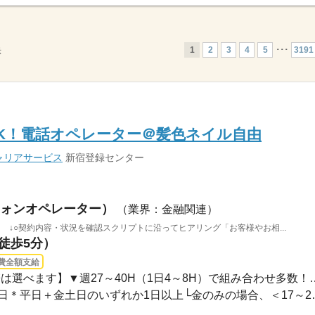
1
2
3
4
5
･･･
3191
示
K！電話オペレーター＠髪色ネイル自由
ャリアサービス
新宿登録センター
ォンオペレーター）
（業界：金融関連）
 ↓○契約内容・状況を確認スクリプトに沿ってヒアリング「お客様やお相...
（徒歩5分）
費全額支給
長期 2026/10/5〜 / 【時間帯は選べます】▼
【曜日固定シフト】週4～6日