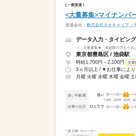
[ 一般派遣 ]
<大量募集>マイナンバ
派遣会社：
株式会社ネオキャリア ～Neo
データ入力・タイピング
東京都豊島区 / 池袋駅
時給1,700円～2,100円
交通
月曜 火曜 水曜 木曜 金曜 
多い年齢層
仕事の仕方
応募バロメーター