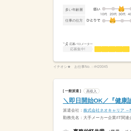
多い年齢層
仕事の仕方
応募バロメーター
応募集中!
イチオシ★
お仕事No.：
rH20045
[ 一般派遣 ]
高収入
＼即日開始OK／『健康
派遣会社：
株式会社ネオキャリア ～Neo
勤務先名：大手メーカー企業/IT関連