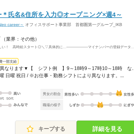
ー＊氏名&住所を入力◎オープニング×週4～
 career～
オフィスサポート事業部 首都圏第一グループ_IKB
（業界：その他）
／ 大量募集★ 未経験の方もうれしい！ 高時給スタート◎＼▽具体的に…――――――マイナンバーの
費一部支給
3ヵ月以上 / ▼お仕事により異なります▼【
土曜 日曜 祝日 / ※お仕事・勤務シフトにより異なります。...
男女の割合
職場の様子
詳細を見る
キープする