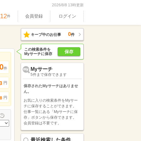
2026/8/8 13時更新
512
会員登録
ログイン
件
0
キープ中のお仕事
件
この検索条件を
保存
Myサーチに保存
0
件
Myサーチ
5件まで保存できます
3
円
保存されたMyサーチはありませ
ん。
円
8
お気に入りの検索条件をMyサー
チに保存することができます。
仕事一覧にある「Myサーチに保
存」ボタンから保存できます。
会員登録は不要です。
最近検索した条件