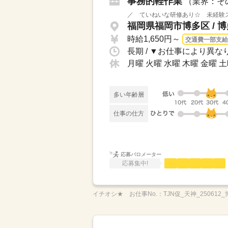
事務的軽作業
（業界：そ
／ ていねいな研修あり☆ 未経験ス
福岡県福岡市博多区 / 
時給1,650円～
交通費一部支給
月曜 火曜 水曜 木曜 金曜 
多い年齢層
仕事の仕方
応募バロメーター
応募集中!
イチオシ★
お仕事No.：
TJN促_天神_250612