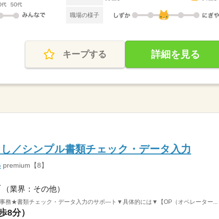
職場の様子
詳細を見る
キープする
なし／シンプル書類チェック・データ入力
G
premium【8】
（業界：その他）
事務★書類チェック・データ入力のサポ―ト▼具体的には▼【OP（オペレーター...
徒歩8分）