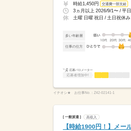
時給1,450円
交通費一部支給
土曜 日曜 祝日 / 土日祝休み
多い年齢層
仕事の仕方
応募バロメーター
応募者増加中!
イチオシ★
お仕事No.：
Z42-02141-1
[ 一般派遣 ]
高収入
【時給1900円！】メー