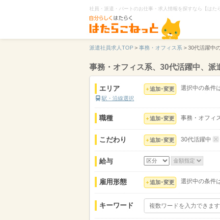
社員・派遣・パートのお仕事・求人情報を探すなら【はた
派遣社員求人TOP
>
事務・オフィス系
>
30代活躍中
事務・オフィス系、30代活躍中、派
エリア
選択中の条件
追加･変更
駅・沿線選択
職種
事務・オフィ
追加･変更
こだわり
30代活躍中
追加･変更
給与
雇用形態
選択中の条件
追加･変更
キーワード