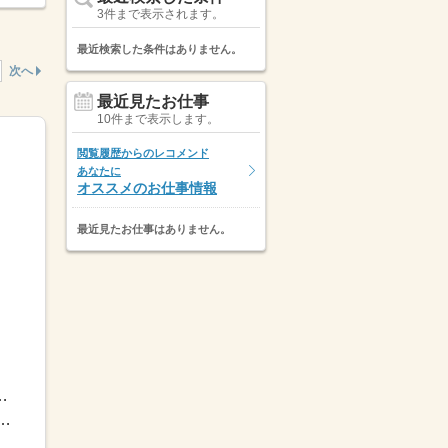
3件まで表示されます。
最近検索した条件はありません。
次へ
最近見たお仕事
10件まで表示します。
閲覧履歴からのレコメンド
あなたに
オススメのお仕事情報
最近見たお仕事はありません。
週27～40H（1日4～8H）で組み合わせ多数！└...
＊平日＋金土日のいずれか1日以上└金のみの場合、＜17～21...