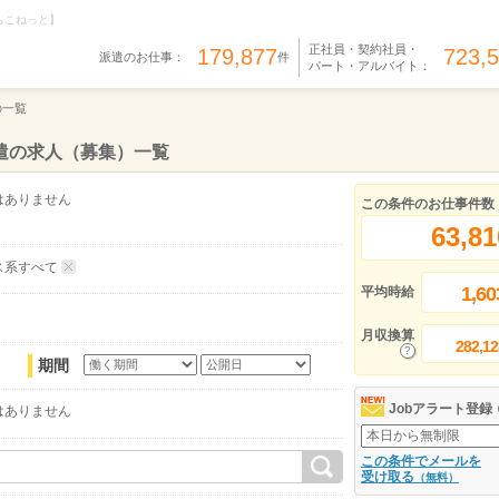
らこねっと】
正社員・契約社員・
179,877
723,
派遣のお仕事：
件
パート・アルバイト：
の一覧
遣の求人（募集）一覧
はありません
この条件のお仕事件数
63,81
ス系すべて
1,60
平均時給
月収換算
282,12
期間
Jobアラート登録
はありません
この条件でメールを
受け取る
（無料）