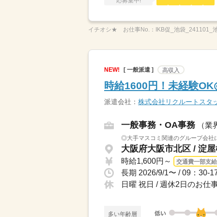
応募集中!
イチオシ★
お仕事No.：
IKB促_池袋_241101
NEW!
[ 一般派遣 ]
高収入
時給1600円！未経験O
派遣会社：
株式会社リクルートスタ
一般事務・OA事務
（業
◎大手マスコミ関連のグループ会社に
大阪府大阪市北区 / 淀
時給1,600円～
交通費一部支給
日曜 祝日 / 週休2日のお仕
多い年齢層