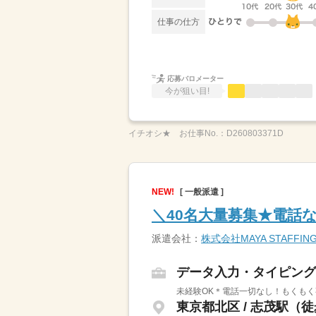
仕事の仕方
応募バロメーター
今が狙い目!
イチオシ★
お仕事No.：
D260803371D
NEW!
[ 一般派遣 ]
＼40名大量募集★電話
派遣会社：
株式会社MAYA STAFFIN
データ入力・タイピング
未経験OK＊電話一切なし！もくもく
東京都北区 / 志茂駅（