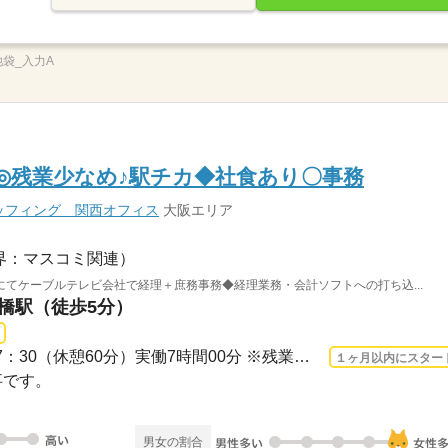
_池袋_入力A
K◎残業少なめ♪駅チカ◆社食あり〇事務
ッフィング 関西オフィス
大阪エリア
界：マスコミ関連）
てケーブルテレビ会社で経理＋庶務事務◆経理業務・会計ソフトへの打ち込...
屋橋駅（徒歩5分）
長期 2026/9/1〜 / 09：30-17：30（休憩60分）実働7時間00分 ※残業時間：月0時間～5時...
１ヶ月以内にスター
事です。
男女の割合