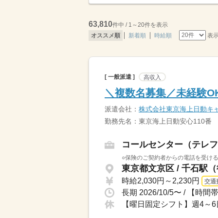
63,810
件中 / 1～20件を表示
表
オススメ順
新着順
時給順
[ 一般派遣 ]
高収入
＼複数名募集／未経験O
派遣会社：
株式会社東京海上日動キ
勤務先名：東京海上日動安心110番
コールセンター（テレフ
○保険のご契約者からの電話を受ける
東京都文京区 / 千石駅
時給2,030円～2,230円
交通