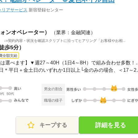
ャリアサービス
新宿登録センター
ォンオペレーター）
（業界：金融関連）
 ↓○契約内容・状況を確認スクリプトに沿ってヒアリング「お客様やお相...
（徒歩5分）
費全額支給
長期 2026/10/5〜 / 【時間帯は選べます】▼
【曜日固定シフト】週4～6日
男女の割合
職場の様子
詳細を見る
キープする