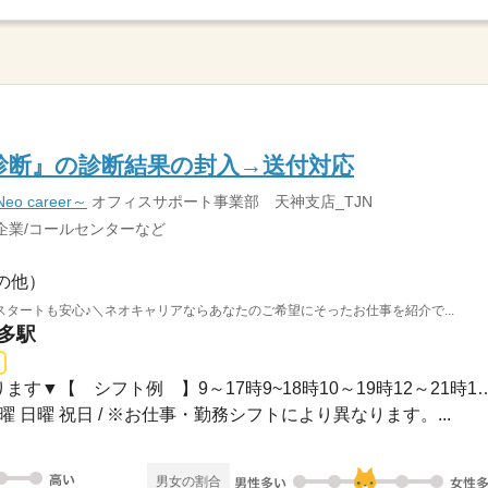
診断』の診断結果の封入→送付対応
 career～
オフィスサポート事業部 天神支店_TJN
企業/コールセンターなど
の他）
タートも安心♪＼ネオキャリアならあなたのご希望にそったお仕事を紹介で...
博多駅
長期 / ▼お仕事により異なります▼【 シフト例 】9～17時9~
土曜 日曜 祝日 / ※お仕事・勤務シフトにより異なります。...
男女の割合