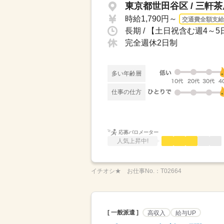
東京都世田谷区 / 三軒
時給1,790円～
交通費全額支給
長期 / 【土日祝含む週4～5
完全週休2日制
多い年齢層
仕事の仕方
応募バロメーター
人気上昇中!
イチオシ★
お仕事No.：
T02664
[ 一般派遣 ]
高収入
給与UP