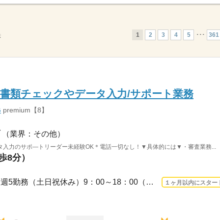
1
2
3
4
5
･･･
361
示
書類チェックやデータ入力/サポート業務
G
premium【8】
（業界：その他）
入力のサポ―トリーダー未経験OK＊電話一切なし！▼具体的には▼・審査業務...
徒歩8分）
3ヵ月以上 2026/9/1〜 / 平日週5勤務（土日祝休み）9：00～18：00（実働8時間/休憩1時...
１ヶ月以内にスター