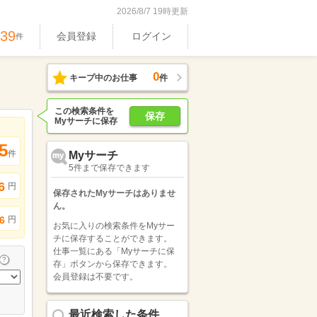
2026/8/7 19時更新
539
会員登録
ログイン
件
0
キープ中のお仕事
件
この検索条件を
保存
Myサーチに保存
5
件
Myサーチ
5件まで保存できます
6
円
保存されたMyサーチはありませ
ん。
円
6
お気に入りの検索条件をMyサー
チに保存することができます。
仕事一覧にある「Myサーチに保
存」ボタンから保存できます。
会員登録は不要です。
最近検索した条件