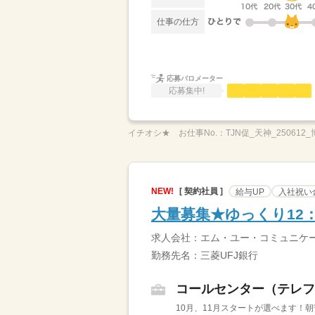
仕事の仕方
応募バロメーター
応募集中!
イチオシ★
お仕事No.：
TJN促_天神_250612
NEW!
[ 契約社員 ]
給与UP
入社祝い
大量募集★ゆっくり12
求人会社：エム・ユー・コミュニケ
勤務先名：三菱UFJ銀行
コールセンター（テレフ
10月、11月スタートが選べます！朝