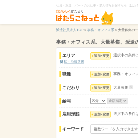
社員・派遣・パートのお仕事・求人情報を探すなら【はた
派遣社員求人TOP
>
事務・オフィス系
>
大量募集の
事務・オフィス系、大量募集、派遣
エリア
選択中の条件
追加･変更
駅・沿線選択
職種
事務・オフィ
追加･変更
こだわり
大量募集
追加･変更
給与
雇用形態
選択中の条件
追加･変更
キーワード