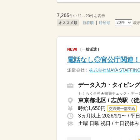
7,205
件中 / 1～20件を表示
表
オススメ順
新着順
時給順
NEW!
[ 一般派遣 ]
電話なし◎官公庁関連！
派遣会社：
株式会社MAYA STAFFIN
データ入力・タイピング
もくもく事務★書類チェック・データ
東京都北区 / 志茂駅（
時給1,650円
交通費一部支給
土曜 日曜 祝日 / 土日祝休み