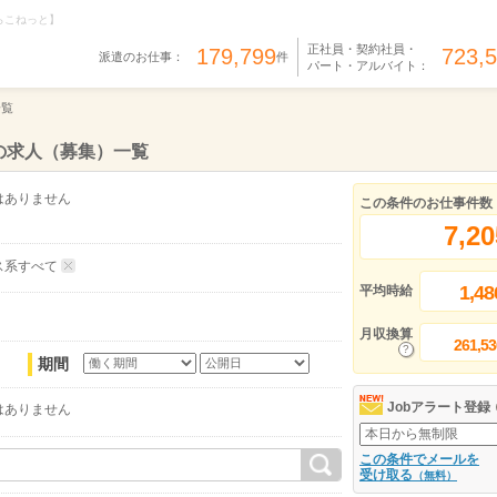
らこねっと】
正社員・契約社員・
179,799
723,
派遣のお仕事：
件
パート・アルバイト：
一覧
の求人（募集）一覧
はありません
この条件のお仕事件数
7,20
ス系すべて
1,48
平均時給
月収換算
261,53
期間
Jobアラート登録
はありません
この条件でメールを
受け取る
（無料）