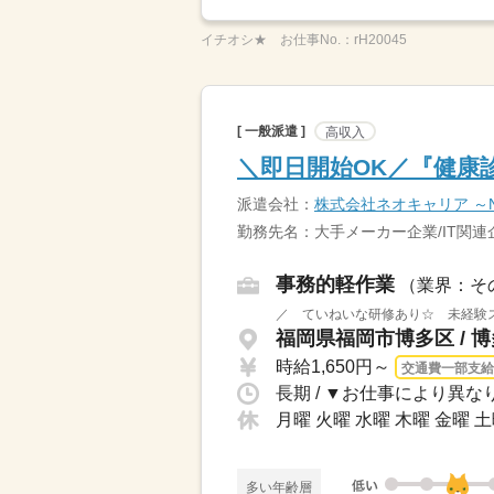
イチオシ★
お仕事No.：
rH20045
[ 一般派遣 ]
高収入
＼即日開始OK／『健康
派遣会社：
株式会社ネオキャリア ～Neo
勤務先名：大手メーカー企業/IT関連
事務的軽作業
（業界：そ
／ ていねいな研修あり☆ 未経験ス
福岡県福岡市博多区 / 
時給1,650円～
交通費一部支給
月曜 火曜 水曜 木曜 金曜 
多い年齢層