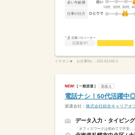
多い年齢層
仕事の仕方
応募バロメーター
応募集中!
イチオシ★
お仕事No.：
Z42-02140-1
NEW!
[ 一般派遣 ]
高収入
電話ナシ！50代活躍中
派遣会社：
株式会社綜合キャリアオ
データ入力・タイピング
「オフィスワークは初めてで不安…」