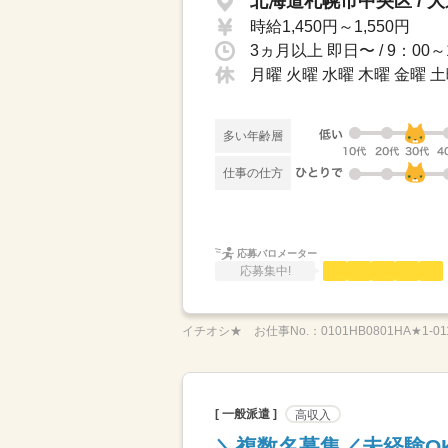
北海道札幌市中央区 / 
時給1,450円～1,550円
月曜 火曜 水曜 木曜 金曜 
多い年齢層
仕事の仕方
応募バロメーター
応募集中!
イチオシ★
お仕事No.：
0101HB0801HA★1-01
[ 一般派遣 ]
高収入
＼複数名募集／未経験O