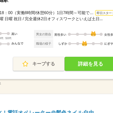
大通駅
3ヵ月以上 即日〜 / 9：00～18：00（実働8時間/休憩60分）1日7時間～可能です！※お仕...
即日スター
土曜 日曜 祝日 / 完全週休2日オフィスワークといえば土日...
男女の割合
職場の様子
詳細を見る
キープする
1
K！電話オペレーター＠髪色ネイル自由