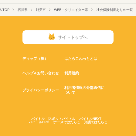
人TOP
石川県
能美市
WEB・クリエイター系
社会保険制度ありの一覧
サイトトップへ
ディップ（株）
はたらこねっととは
ヘルプ＆お問い合わせ
利用規約
利用者情報の外部送信に
プライバシーポリシー
ついて
バイトル
スポットバイトル
バイトルNEXT
バイトルPRO
ナースではたらこ
介護ではたらこ