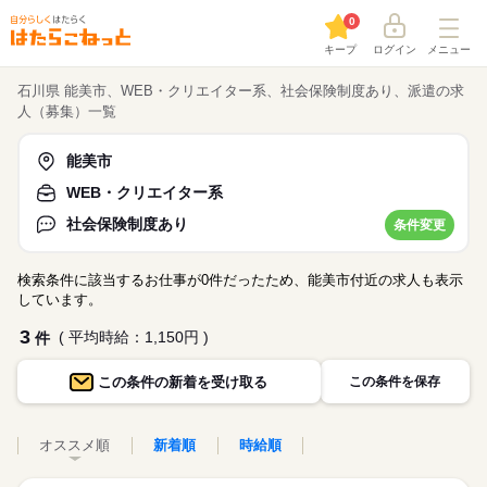
0
キープ
ログイン
メニュー
石川県 能美市、WEB・クリエイター系、社会保険制度あり、派遣の求
人（募集）一覧
能美市
WEB・クリエイター系
社会保険制度あり
条件変更
検索条件に該当するお仕事が0件だったため、能美市付近の求人も表示
しています。
3
( 平均時給：1,150円 )
件
この条件の
新着を受け取る
この条件を保存
オススメ順
新着順
時給順