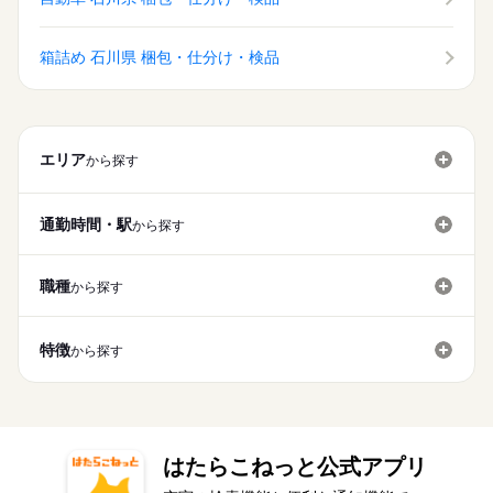
箱詰め 石川県 梱包・仕分け・検品
エリア
から探す
通勤時間・駅
から探す
職種
から探す
特徴
から探す
はたらこねっと公式アプリ