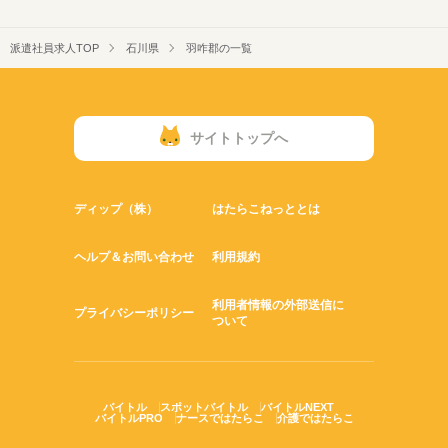
派遣社員求人TOP
石川県
羽咋郡の一覧
サイトトップへ
ディップ（株）
はたらこねっととは
ヘルプ＆お問い合わせ
利用規約
利用者情報の外部送信に
プライバシーポリシー
ついて
バイトル
スポットバイトル
バイトルNEXT
バイトルPRO
ナースではたらこ
介護ではたらこ