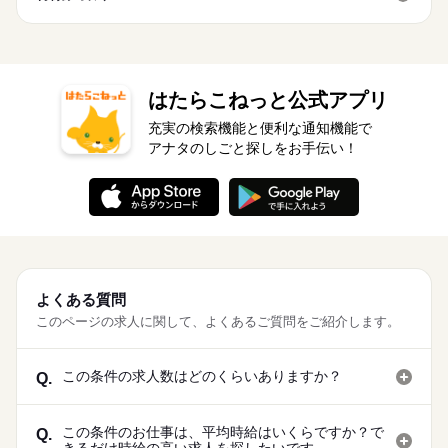
シフト相談ももちろんOK！
休日・休暇
※シフトは毎週提出の自己申告制
ご都合に合わせて、
はたらこねっと公式アプリ
希望のシフトを提出してください！
シフト相談ももちろんOK！
充実の検索機能と便利な通知機能で
アナタのしごと探しをお手伝い！
よくある質問
このページの求人に関して、よくあるご質問をご紹介します。
この条件の求人数はどのくらいありますか？
Q.
この条件のお仕事は、平均時給はいくらですか？で
Q.