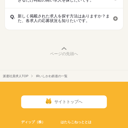
きるだけ時給の高い求人を探したいです。
新しく掲載された求人を探す方法はありますか？ま
Q.
た、各求人の応募状況も知りたいです。
ページの先頭へ
派遣社員求人TOP
IRいしかわ鉄道の一覧
サイトトップへ
ディップ（株）
はたらこねっととは