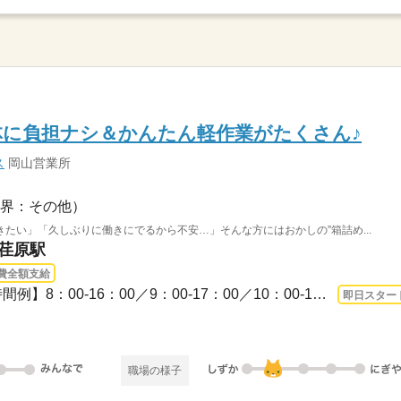
体に負担ナシ＆かんたん軽作業がたくさん♪
ス
岡山営業所
界：その他）
たい」「久しぶりに働きにでるから不安…」そんな方にはおかしの”箱詰め...
里荏原駅
費全額支給
3ヵ月以上 即日〜 / 【勤務時間例】8：00-16：00／9：00-17：00／10：00-19：00／6：0...
即日スター
職場の様子