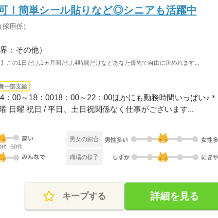
も可！簡単シール貼りなど◎シニアも活躍中
（採用係）
界：その他）
この1日だけ,1ヵ月間だけ,4時間だけなどあなた優先で自由に決めれます...
費一部支給
014：00～18：0018：00～22：00ほかにも勤務時間いっぱい♪＊..
土曜 日曜 祝日 / 平日、土日祝関係なく仕事がございます...
男女の割合
職場の様子
詳細を見る
キープする