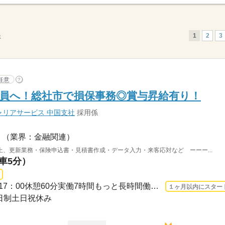
1
2
3
示
任意
?
員へ！総社市で損保事務◎賞与昇給有り！
リアサービス 中国支社
採用係
（業界：金融関連）
、更新業務・保険申込書・見積書作成・データ入力・来客応対など ーーー...
（車5分）
長期 2026/9/1〜 / ●9：00～17：00休憩60分実働7時間もっと長時間働きたい！という方...
１ヶ月以内にスター
2日制土日祝休み