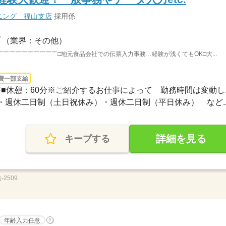
ニング 福山支店
採用係
（業界：その他）
￣￣￣￣￣￣￣￣￣□地元食品会社での伝票入力事務…経験が浅くてもOK□大...
費一部支給
勤務■休憩：60分※ご紹介するお仕事によって 勤務時間は変動し..
週休二日制（土日祝休み）・週休二日制（平日休み） など..
詳細を見る
キープする
2509
年齢入力任意
?