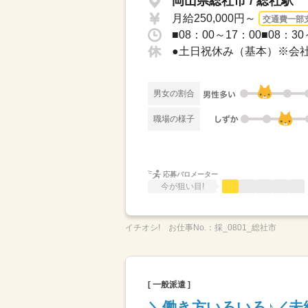
岡山県総社市 / 総社駅
月給250,000円～
交通費一部
男女の割合
職場の様子
応募バロメーター
今が狙い目!
イチオシ!
お仕事No.：
採_0801_総社市
[ 一般派遣 ]
＼働き方いろいろ♪／未