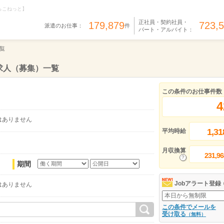
らこねっと】
正社員・契約社員・
179,879
723,
派遣のお仕事：
件
パート・アルバイト：
覧
求人（募集）一覧
この条件のお仕事件数
4
はありません
1,31
平均時給
月収換算
231,96
期間
Jobアラート登録
はありません
この条件でメールを
受け取る
（無料）