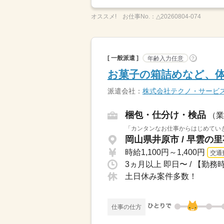
オススメ!
お仕事No.：
△20260804-074
[ 一般派遣 ]
年齢入力任意
?
お菓子の箱詰めなど、
派遣会社：
株式会社テクノ・サービ
梱包・仕分け・検品
（業
「カンタンなお仕事からはじめていき
岡山県井原市 / 早雲の
時給1,100円～1,400円
交通
土日休み案件多数！
仕事の仕方