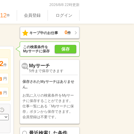
2026/8/8 22時更新
512
会員登録
ログイン
件
0
キープ中のお仕事
件
この検索条件を
保存
Myサーチに保存
2
件
Myサーチ
5件まで保存できます
8
円
保存されたMyサーチはありませ
ん。
円
8
お気に入りの検索条件をMyサー
チに保存することができます。
仕事一覧にある「Myサーチに保
存」ボタンから保存できます。
会員登録は不要です。
最近検索した条件