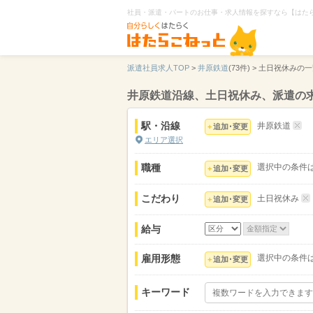
社員・派遣・パートのお仕事・求人情報を探すなら【はた
派遣社員求人TOP
>
井原鉄道
(73件) >
土日祝休みの一
井原鉄道沿線、土日祝休み、派遣の
駅・沿線
井原鉄道
追加･変更
エリア選択
職種
選択中の条件
追加･変更
こだわり
土日祝休み
追加･変更
給与
雇用形態
選択中の条件
追加･変更
キーワード