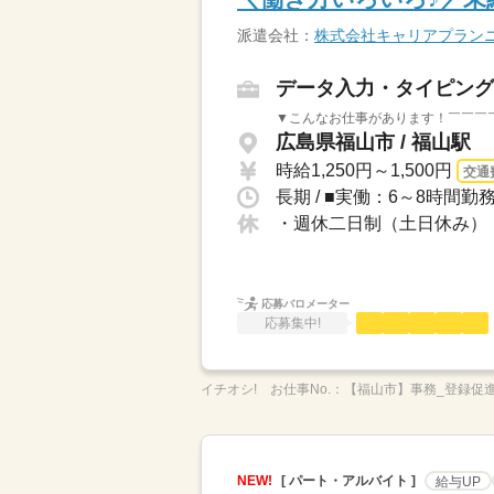
派遣会社：
株式会社キャリアプラン
データ入力・タイピング
▼こんなお仕事があります！￣￣￣￣
広島県福山市 / 福山駅
時給1,250円～1,500円
交通
長期 / ■実働：6～8時間
・週休二日制（土日休み）・
応募バロメーター
応募集中!
イチオシ!
お仕事No.：
【福山市】事務_登録促進-
NEW!
[ パート・アルバイト ]
給与UP