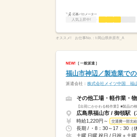
応募バロメーター
人気上昇中!
オススメ!
お仕事No.：
t-岡山県井原市_A
NEW!
[ 一般派遣 ]
福山市神辺／製造業で
派遣会社：
株式会社メイツ中国 福
その他工場・軽作業・物
【出荷にかかわる軽作業】■製品の
広島県福山市 / 御領駅（
時給1,220円～
交通費一部支給
長期 / ・8：30～17：30
土曜 日曜 祝日 / 日祝＋