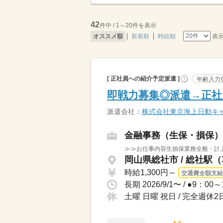
42
件中 / 1～20件を表示
表
オススメ順
新着順
時給順
[ 正社員への紹介予定派遣 ]
年齢入力
?
即戦力募集◎派遣→正社
派遣会社：
株式会社東京海上日動キャ
金融事務（生保・損保）
≫≫お仕事内容生損保業務全般・計上
岡山県総社市 / 総社駅
時給1,300円～
交通費全額支給
土曜 日曜 祝日 / 完全週休