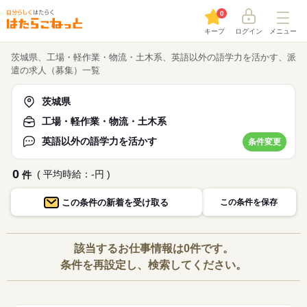
0
キープ
ログイン
メニュー
茨城県、工場・軽作業・物流・土木系、英語以外の語学力を活かす、派
遣の求人（募集）一覧
茨城県
工場・軽作業・物流・土木系
英語以外の語学力を活かす
条件変更
0
( 平均時給：-円 )
件
この条件の
新着を受け取る
この条件を保存
該当するお仕事情報は0件です。
条件を再設定し、検索してください。