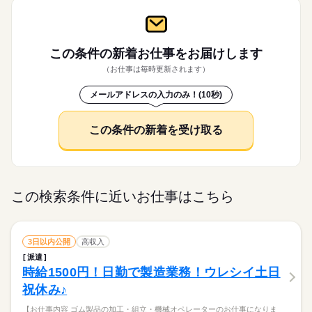
この条件の新着お仕事を
お届けします
（お仕事は毎時更新されます）
メールアドレスの入力のみ！(10秒)
この条件の新着を受け取る
この検索条件に近いお仕事はこちら
3日以内公開
高収入
派遣
時給1500円！日勤で製造業務！ウレシイ土日
祝休み♪
【お仕事内容 ゴム製品の加工・組立・機械オペレーターのお仕事になりま