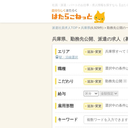
社員・派遣・パートのお仕事・求人情報を探すなら【はた
派遣社員求人TOP
>
兵庫県
(6,929件) >
勤務先公開の
兵庫県、勤務先公開、派遣の求人（
エリア
兵庫県すべて
追加･変更
駅・沿線選択
職種
選択中の条件
追加･変更
こだわり
勤務先公開
追加･変更
給与
雇用形態
選択中の条件
追加･変更
キーワード