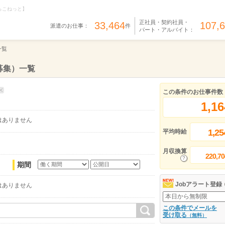
らこねっと】
正社員・契約社員・
33,464
107,
派遣のお仕事：
件
パート・アルバイト：
一覧
募集）一覧
この条件のお仕事件数
1,16
はありません
1,25
平均時給
月収換算
220,70
期間
Jobアラート登録
はありません
この条件でメールを
受け取る
（無料）