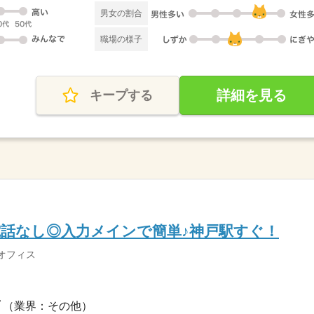
男女の割合
職場の様子
詳細を見る
キープする
話なし◎入力メインで簡単♪神戸駅すぐ！
オフィス
（業界：その他）