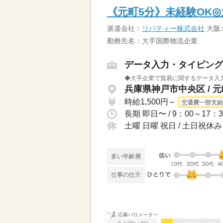
《元町5分》未経験OK
派遣会社：
リバティー株式会社
大阪
勤務先名：大手国際物流企業
データ入力・タイピング
◆大手企業で貿易に関するデータ入力
兵庫県神戸市中央区 / 
時給1,500円～
交通費一部支給
長期 即日〜 / 9：00～1
土曜 日曜 祝日 / 土日祝
多い年齢層
仕事の仕方
応募バロメーター