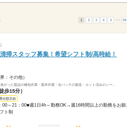
1
2
3
4
5
･･･
59
示
?
&清掃スタッフ募集！希望シフト制/高時給！
界：その他）
来がった製品の梱包作業・製本作業・缶バッチの製造・カット済みのシー...
徒歩15分）
費全額支給
長期 / ・軽作業スタッフ
シフト制