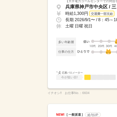
【大手電力コールセンターでの問合せ
兵庫県神戸市中央区 / 
時給1,300円
交通費一部支給
土曜 日曜 祝日
多い年齢層
仕事の仕方
応募バロメーター
今が狙い目!
イチオシ!!
お仕事No.：
6604
NEW!
[ 一般派遣 ]
給与UP