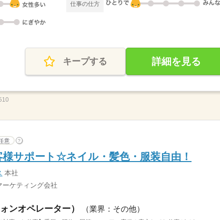
仕事の仕方
詳細を見る
キープする
10
任意
?
客様サポート☆ネイル・髪色・服装自由！
ス
本社
マーケティング会社
ォンオペレーター）
（業界：その他）