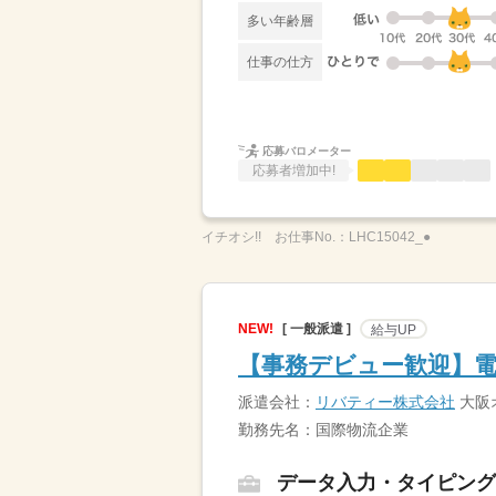
多い年齢層
仕事の仕方
応募バロメーター
応募者増加中!
イチオシ!!
お仕事No.：
LHC15042_●
NEW!
[ 一般派遣 ]
給与UP
【事務デビュー歓迎】電
派遣会社：
リバティー株式会社
大阪
勤務先名：国際物流企業
データ入力・タイピング