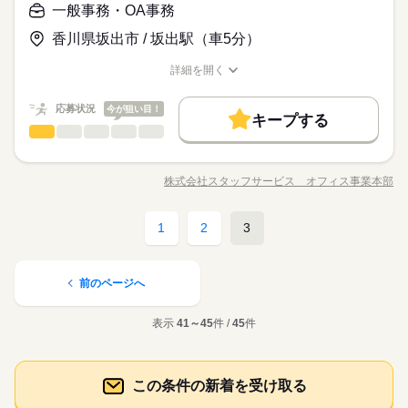
が活躍中★２０２７年３月までのお仕事です！
1ヵ月以内にスタート
履歴書不要
WEB登録
一般事務・OA事務
このお仕事は、働いた分の給料を給料日を待たずに受け取れる
続きを読む
◆未経験者歓迎！ ※タッチタイピングができる方歓迎。【使
『速払いサービス』を利用できます（利用規定あり）
就業時間・曜日
香川県坂出市 / 坂出駅（車5分）
用するＯＡスキル】Ｅｘｃｅｌ（関数）
応募する
残業なし
土日祝休
詳細を開く
基本特徴
募集条件
未経験OK
長期
新卒・第二
40代活躍
期間・時間
職種/応募資格
お仕事の特徴
給与/時間/休日
働き方・環境
時給 1,200円
給与
1ヵ月以内にスタート
履歴書不要
詳しい募集要項をすべて見る
WEB登録
8：20～17：00 ※残業はほとんどありません。※休憩は６０分
応募状況
大手企業
社会保険制度
今が狙い目！
研修制度
資格支援
服装自由
このお仕事は、働いた分の給料を給料日を待たずに受け取れる
キープする
就業時間・曜日
働き方・環境
です。
残業なし
土日祝休
一般事務・OA事務
商社関連
『速払いサービス』を利用できます（利用規定あり）
業界
職種
日払い
週払い
禁煙・分煙
車OK
大手企業
社会保険制度
研修制度
資格支援
服装自由
続きを読む
仮設資材や仮設橋梁のリース・販売などをおこなう会社でのお
応募する
活かせるスキル
日払い
週払い
禁煙・分煙
車OK
土曜 日曜 祝日
休日・休暇
仕事♪車通勤ＯＫ！駐車場は無料です！ 【お仕事の内容】伝
株式会社スタッフサービス オフィス事業本部
長期
期間・時間
Word
Excel
活かせるスキル
職種/応募資格
お仕事の特徴
給与/時間/休日
票発行、伝票起票、貸借対照表の入力、請求書発行（Ｅｘｃｅ
Word
Excel
※土・日・祝がお休みです。
ｌへのダウンロード）、経理アシスタント業務（電話応対な
◆残業ほぼなし☆プライベートとの両立も◎！同業務の方がい
8：20～17：00 ※残業はほとんどありません。※休憩は６０分
ど）、来客応対などをお願いします。 ▼こちらのお仕事のほか
続きを読む
るので安心！ オフィスカジュアルＯＫ！近くにコンビニが
です。
1
2
3
一般事務・OA事務
職種
にも 電話なしのコツコツ系データ入力や英語を使う事務、 大学
あるので何かと便利です！
やコールセンターなどのお仕事も扱っています。 在宅のお仕事
仮設資材や仮設橋梁のリース・販売などをおこなう会社でのお
があるエリアも☆ 9月・10月スタートもご相談ください♪
商社関連
応募資格
業界
土曜 日曜 祝日
休日・休暇
仕事♪車通勤ＯＫ！駐車場は無料です！ 【お仕事の内容】伝
前のページへ
お仕事の特徴
票発行、伝票起票、貸借対照表の入力、請求書発行（Ｅｘｃｅ
◆未経験者歓迎！ ※簿記の知識（日商簿記３級レベル）をお
※土・日・祝がお休みです。
ｌへのダウンロード）、経理アシスタント業務（電話応対な
持ちの方歓迎。 【使用するＯＡスキル】Ｅｘｃｅｌ（関数）
基本特徴
表示
41～45
件 /
45
件
ど）、来客応対などをお願いします。 ▼こちらのお仕事のほか
続きを読む
未経験OK
新卒・第二
40代活躍
にも 電話なしのコツコツ系データ入力や英語を使う事務、 大学
◆残業ほぼなし☆プライベートとの両立も◎！同業務の方がい
やコールセンターなどのお仕事も扱っています。 在宅のお仕事
るので安心！ オフィスカジュアルＯＫ！近くにコンビニが
時給 1,200円
募集条件
給与
があるエリアも☆ 9月・10月スタートもご相談ください♪
詳しい募集要項をすべて見る
応募資格
あるので何かと便利です！
この条件の新着を受け取る
即日スタート
履歴書不要
WEB登録
このお仕事は、働いた分の給料を給料日を待たずに受け取れる
続きを読む
◆未経験者歓迎！ ※簿記の知識（日商簿記３級レベル）をお