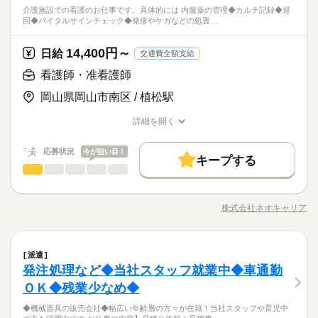
介護施設での看護のお仕事です。具体的には 内服薬の管理◆カルテ記録◆巡
回◆バイタルサインチェック◆発疹やケガなどの処置…
14,400円～
日給
交通費全額支給
看護師・准看護師
岡山県岡山市南区 / 植松駅
詳細を開く
職種/応募資格
お仕事の特徴
給与/時間/休日
応募状況
今が狙い目！
キープする
看護師・准看護師
職種
男性
女性
男女の割合
介護施設での看護のお仕事です。 具体的には… ◆内服薬の管理
◆カルテ記録 ◆巡回 ◆バイタルサインチェック ◆発疹やケガな
株式会社ネオキャリア
ひとりで
みんなで
仕事の仕方
職種/応募資格
お仕事の特徴
給与/時間/休日
どの処置…etc. 注射などの医療行為はないので、 ブランクがあ
続きを読む
る方やスキルに自信のない方も ご安心ください！ ＼働く前に職
場を見学できます／ 職場や一緒に働く職員の人柄を 事前に確認
続きを読む
しずか
にぎやか
職場の様子
看護師・准看護師
職種
することができます。 「合わないな」と思ったら断ってOK。
派遣
男性
女性
男女の割合
医療・介護・福祉関連
業界
職場見学は何度でもできますので、 自分に合う施設を見つけま
発注処理など◆当社スタッフ就業中◆車通勤
介護施設での看護のお仕事です。 具体的には… ◆内服薬の管理
しょう。
応募資格
◆カルテ記録 ◆巡回 ◆バイタルサインチェック ◆発疹やケガな
ＯＫ◆残業少なめ◆
ひとりで
みんなで
仕事の仕方
どの処置…etc. 注射などの医療行為はないので、 ブランクがあ
＜必須＞ 下記いずれかの資格をお持ちの方 ・看護師 ・准看護師
続きを読む
◆機械器具の販売会社◆幅広い年齢層の方々が在籍！当社スタッフや育児中
る方やスキルに自信のない方も ご安心ください！ ＼働く前に職
＜こんな方におススメ＞ ・医療行為はちょっと不安 ・ゆったり