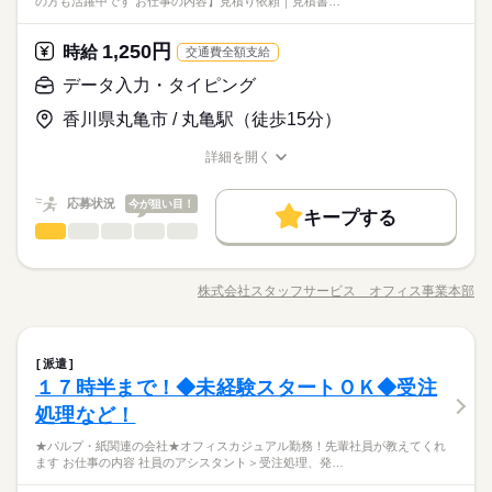
の方も活躍中です お仕事の内容】見積り依頼｜見積書…
「看護＝忙しい」と思っていませんか？この施設では、ご入居
場を見学できます／ 職場や一緒に働く職員の人柄を 事前に確認
続きを読む
とした看護をしたい ・ライフイベントに合わせて働き方を変え
しずか
にぎやか
職場の様子
者さまのペースに寄り添う看護を実践しています。一人ひとり
することができます。 「合わないな」と思ったら断ってOK。
たい
医療・介護・福祉関連
業界
と深く関わりながらより良い看護を目指してみませんか？
職場見学は何度でもできますので、 自分に合う施設を見つけま
1,250円
時給
続きを読む
交通費全額支給
しょう。
応募資格
データ入力・タイピング
＜必須＞ 下記いずれかの資格をお持ちの方 ・看護師 ・准看護師
お仕事の特徴
日給 14,400円～
給与
香川県丸亀市 / 丸亀駅（徒歩15分）
＜こんな方におススメ＞ ・医療行為はちょっと不安 ・ゆったり
詳しい募集要項をすべて見る
「看護＝忙しい」と思っていませんか？この施設では、ご入居
働く人の待遇向上
とした看護をしたい ・ライフイベントに合わせて働き方を変え
◆正看護師の給与です。 ◆昇給あり ◆残業代支給 【交通費備
者さまのペースに寄り添う看護を実践しています。一人ひとり
詳細を開く
たい
考】 ※交通費全額支給 ※車・バイク通勤OK
高収入
と深く関わりながらより良い看護を目指してみませんか？
職種/応募資格
お仕事の特徴
給与/時間/休日
続きを読む
応募する
基本特徴
応募状況
今が狙い目！
キープする
続きを読む
新卒・第二
40代活躍
50代活躍
60代歓迎
続きを読む
データ入力・タイピング
流通・小売関連
業界
職種
日給 14,400円～
給与
詳しい募集要項をすべて見る
募集条件
働く人の待遇向上
◆機械器具の販売会社◆幅広い年齢層の方々が在籍！当社スタ
基本特徴
高収入
◆正看護師の給与です。 ◆昇給あり ◆残業代支給 【交通費備
ッフや育児中の方も活躍中です！ 【お仕事の内容】見積り
長期
期間・時間
交通費
即日スタート
主婦・主夫
履歴書不要
募集条件
考】 ※交通費全額支給 ※車・バイク通勤OK
株式会社スタッフサービス オフィス事業本部
新卒・第二
40代活躍
50代活躍
60代歓迎
職種/応募資格
お仕事の特徴
給与/時間/休日
依頼｜見積書確認後の発注処理アシスタント｜オーダーの発注
◆週2日～OK ◆実働6時間 ◆家庭の都合でシフト調整可能 気
WEB登録
交通費
即日スタート
主婦・主夫
履歴書不要
処理｜納期調整｜Ｅｘｃｅｌ・Ｗｏｒｄへの入力｜電話応対な
応募する
◆車通勤ＯＫ♪駐車場無料★リフレッシュできる休憩室完備♪
軽にご相談ください 無理のないように調整します！ ◎シフト
どをお願いします。 ♪♪引継ぎがあるので安心です♪♪ ▼こちら
続きを読む
制服があるので朝の身支度もラクチン♪ネイルＯＫ♪土日祝休
WEB登録
続きを読む
就業時間・曜日
例 ￣￣￣￣￣￣ 早番／07：00～16：00 日勤／09：00～18：00
続きを読む
データ入力・タイピング
職種
のお仕事のほかにも 電話なしのコツコツ系データ入力や英語を
み★長期就業可能なお仕事です★
派遣
就業時間・曜日
遅番／11：00～20：00 ※上記は勤務時間の一例です ≪1日のス
使う事務、 大学やコールセンターなどのお仕事も扱っていま
残業なし
10時～出社
1日4h以下
1日7h以下
１７時半まで！◆未経験スタートＯＫ◆受注
◆機械器具の販売会社◆幅広い年齢層の方々が在籍！当社スタ
ケジュール例≫ 09：00 出勤、健康状態の確認 10：00 必要に
続きを読む
残業なし
10時～出社
1日4h以下
1日7h以下
す。 在宅のお仕事があるエリアも☆ 9月・10月スタートもご相
流通・小売関連
応募資格
業界
ッフや育児中の方も活躍中です！ 【お仕事の内容】見積り
16時前退社
扶養内
Wワーク可
週4日
土日祝休
処理など！
長期
期間・時間
応じた医療処置 12：00 服薬準備、服薬状況の確認 13：00 休
談ください♪
お仕事の特徴
依頼｜見積書確認後の発注処理アシスタント｜オーダーの発注
16時前退社
扶養内
Wワーク可
週4日
土日祝休
◆業界経験問いません、ある方歓迎！※データ入力の経験が必
憩 14：00 巡回 15：00 看護記録の入力 16：00 夜勤スタッ
シフト勤務
◆週2日～OK ◆実働6時間 ◆家庭の都合でシフト調整可能 気
★パルプ・紙関連の会社★オフィスカジュアル勤務！先輩社員が教えてくれ
処理｜納期調整｜Ｅｘｃｅｌ・Ｗｏｒｄへの入力｜電話応対な
要です。※事務の経験がある方歓迎。
フへの申し送り 17：00 お疲れさまでした
基本特徴
休日・休暇
シフト勤務
ます お仕事の内容 社員のアシスタント＞受注処理、発…
軽にご相談ください 無理のないように調整します！ ◎シフト
どをお願いします。 ♪♪引継ぎがあるので安心です♪♪ ▼こちら
続きを読む
働き方・環境
働き方・環境
未経験OK
新卒・第二
40代活躍
例 ￣￣￣￣￣￣ 早番／07：00～16：00 日勤／09：00～18：00
のお仕事のほかにも 電話なしのコツコツ系データ入力や英語を
◆「平日だけ」など働きたい日を選べます！