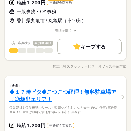
このお仕事は、働いた分の給料を給料日を待たずに受け取れる
やコールセンターなどのお仕事も扱っています。 在宅のお仕事
1,200円
応募資格
時給
交通費全額支給
利！２０２７年８月までのお仕事です（延長の可能性ありま
募集条件
『速払いサービス』を利用できます（利用規定あり）
があるエリアも☆ 9月・10月スタートもご相談ください♪
す）！
◆未経験者歓迎！
即日スタート
履歴書不要
WEB登録
一般事務・OA事務
続きを読む
応募する
就業時間・曜日
香川県丸亀市 / 丸亀駅（車10分）
長期
期間・時間
時給 1,250円～1,300円
給与
残業なし
土日祝休
詳しい募集要項をすべて見る
詳細を開く
8：30～17：30 ※残業はほとんどありません。※休憩は６０分
基本特徴
募集条件
未経験OK
新卒・第二
40代活躍
職種/応募資格
このお仕事は、働いた分の給料を給料日を待たずに受け取れる
お仕事の特徴
給与/時間/休日
働き方・環境
です。
就業時間・曜日
『速払いサービス』を利用できます（利用規定あり）
即日スタート
履歴書不要
WEB登録
応募状況
社会保険制度
今が狙い目！
研修制度
資格支援
日払い
週払い
キープする
働き方・環境
残業なし
土日祝休
応募する
一般事務・OA事務
サービス関連
業界
職種
禁煙・分煙
車OK
社員食堂
土曜 日曜 祝日
休日・休暇
社会保険制度
研修制度
資格支援
日払い
週払い
長期
期間・時間
続きを読む
●内部統制に関する支援業務などをおこなう会社●本社での勤
活かせるスキル
※土・日・祝がお休みです。
禁煙・分煙
車OK
社員食堂
務！残業がほとんどない魅力的なお仕事ですよ！ 【お仕事
8：30～17：30 ※残業はほとんどありません。※休憩は６０分
株式会社スタッフサービス オフィス事業本部
Word
Excel
活かせるスキル
職種/応募資格
お仕事の特徴
給与/時間/休日
の内容】役員のスケジュール管理・調整、航空券・手土産の手
Word
Excel
です。
配、書類整理、簡単なデータ入力、来客対応、電話対応などを
◆質問しやすい環境♪ＯＪＴがしっかりあり安心☆服装は比較的
お願いします。 ▼こちらのお仕事のほかにも 電話なしのコツコ
続きを読む
自由♪ 車通勤ＯＫ＊無料駐車場も完備♪幅広い年齢層の方々
一般事務・OA事務
職種
ツ系データ入力や英語を使う事務、 大学やコールセンターなど
が活躍中★２０２７年３月までのお仕事です！
派遣
土曜 日曜 祝日
休日・休暇
のお仕事も扱っています。 在宅のお仕事があるエリアも☆ 9
◆１７時ピタ◆こつこつ経理！無料駐車場ア
●内部統制に関する支援業務などをおこなう会社●本社での勤
※土・日・祝がお休みです。
月・10月スタートもご相談ください♪
サービス関連
応募資格
業界
務！残業がほとんどない魅力的なお仕事ですよ！ 【お仕事
リ◎坂出エリア！
お仕事の特徴
の内容】役員のスケジュール管理・調整、航空券・手土産の手
◆未経験者歓迎！ ※タッチタイピングができる方歓迎。【使
仮設資材や仮設橋梁のリース・販売などをおこなう会社でのお仕事♪車通勤
配、書類整理、簡単なデータ入力、来客対応、電話対応などを
用するＯＡスキル】Ｅｘｃｅｌ（関数）
基本特徴
ＯＫ！駐車場は無料です お仕事の内容】伝票発行、伝…
お願いします。 ▼こちらのお仕事のほかにも 電話なしのコツコ
続きを読む
未経験OK
新卒・第二
40代活躍
ツ系データ入力や英語を使う事務、 大学やコールセンターなど
◆質問しやすい環境♪ＯＪＴがしっかりあり安心☆服装は比較的
のお仕事も扱っています。 在宅のお仕事があるエリアも☆ 9
1,200円
時給
交通費全額支給
自由♪ 車通勤ＯＫ＊無料駐車場も完備♪幅広い年齢層の方々
時給 1,200円
募集条件
給与
月・10月スタートもご相談ください♪
詳しい募集要項をすべて見る
応募資格