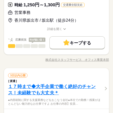
◆車通勤ＯＫ♪駐車場無料★リフレッシュできる休憩室完備♪
遅番／11：00～20：00 ※上記は勤務時間の一例です ≪1日のス
ブランクOK
社会保険制度
研修制度
資格支援
使う事務、 大学やコールセンターなどのお仕事も扱っていま
徐々に増やしたいなどもご相談ください
ブランクOK
1,250円～1,300円
社会保険制度
研修制度
資格支援
時給
交通費全額支給
制服があるので朝の身支度もラクチン♪ネイルＯＫ♪土日祝休
時給 1,250円
募集条件
給与
ケジュール例≫ 09：00 出勤、健康状態の確認 10：00 必要に
続きを読む
す。 在宅のお仕事があるエリアも☆ 9月・10月スタートもご相
詳しい募集要項をすべて見る
応募資格
み★長期就業可能なお仕事です★
日払い
週払い
禁煙・分煙
バイク自転車
車OK
日払い
週払い
禁煙・分煙
バイク自転車
車OK
応じた医療処置 12：00 服薬準備、服薬状況の確認 13：00 休
1ヵ月以内にスタート
履歴書不要
WEB登録
営業事務
このお仕事は、働いた分の給料を給料日を待たずに受け取れる
談ください♪
続きを読む
◆業界経験問いません、ある方歓迎！※データ入力の経験が必
憩 14：00 巡回 15：00 看護記録の入力 16：00 夜勤スタッ
『速払いサービス』を利用できます（利用規定あり）
就業時間・曜日
香川県坂出市 / 坂出駅（徒歩24分）
要です。※事務の経験がある方歓迎。
フへの申し送り 17：00 お疲れさまでした
休日・休暇
応募する
残20未満
土日祝休
◆「平日だけ」など働きたい日を選べます！
詳細を開く
基本特徴
募集条件
未経験OK
長期
新卒・第二
40代活躍
期間・時間
職種/応募資格
お仕事の特徴
給与/時間/休日
徐々に増やしたいなどもご相談ください
働き方・環境
時給 1,250円
給与
1ヵ月以内にスタート
履歴書不要
詳しい募集要項をすべて見る
WEB登録
9：00～17：30 ※残業は月１０～１５時間程度と少なめ。※休
応募状況
社会保険制度
今が狙い目！
研修制度
資格支援
制服あり
日払い
このお仕事は、働いた分の給料を給料日を待たずに受け取れる
キープする
就業時間・曜日
働き方・環境
憩は６０分です。
残20未満
土日祝休
営業事務
メーカー関連
『速払いサービス』を利用できます（利用規定あり）
業界
職種
週払い
禁煙・分煙
車OK
派遣活躍中
社会保険制度
研修制度
資格支援
制服あり
日払い
続きを読む
★パルプ・紙関連の会社★オフィスカジュアル勤務！先輩社員
応募する
活かせるスキル
週払い
禁煙・分煙
車OK
派遣活躍中
土曜 日曜 祝日
休日・休暇
が教えてくれます！ 【お仕事の内容】＜社員のアシスタン
株式会社スタッフサービス オフィス事業本部
長期
期間・時間
Word
Excel
活かせるスキル
職種/応募資格
お仕事の特徴
給与/時間/休日
ト＞受注処理、発注処理（専用システムへの入力、登録）、専
Word
Excel
※土・日・祝がお休みです。
用システムへの入力（発注状況など）、納期回答（ＦＡＸやお
◆食堂や休憩室を完備した職場！無料Ｐあり＊車通勤を希望さ
9：00～17：30 ※残業は月１０～１５時間程度と少なめ。※休
客様のシステム）、打ち合わせ参加（週１〜２回／就業時間
続きを読む
れている方にオススメ！ 近くにコンビニ・飲食店があり便
憩は６０分です。
営業事務
職種
中）、電話応対などをお願いします。 ▼こちらのお仕事のほか
3日以内公開
利！２０２７年８月までのお仕事です（延長の可能性ありま
にも 電話なしのコツコツ系データ入力や英語を使う事務、 大学
す）！
派遣
★パルプ・紙関連の会社★オフィスカジュアル勤務！先輩社員
やコールセンターなどのお仕事も扱っています。 在宅のお仕事
メーカー関連
１７時まで◆大手企業で働く絶好のチャン
応募資格
業界
土曜 日曜 祝日
休日・休暇
が教えてくれます！ 【お仕事の内容】＜社員のアシスタン
があるエリアも☆ 9月・10月スタートもご相談ください♪
ト＞受注処理、発注処理（専用システムへの入力、登録）、専
ス！未経験でも大丈夫＊
◆未経験者歓迎！
※土・日・祝がお休みです。
お仕事の特徴
用システムへの入力（発注状況など）、納期回答（ＦＡＸやお
●内部統制に関する支援業務などをおこなう会社●本社での勤務！残業がほ
客様のシステム）、打ち合わせ参加（週１〜２回／就業時間
続きを読む
基本特徴
とんどない魅力的なお仕事ですよ お仕事の内容】役員…
中）、電話応対などをお願いします。 ▼こちらのお仕事のほか
◆食堂や休憩室を完備した職場！無料Ｐあり＊車通勤を希望さ
時給 1,250円～1,300円
給与
未経験OK
新卒・第二
40代活躍
にも 電話なしのコツコツ系データ入力や英語を使う事務、 大学
詳しい募集要項をすべて見る
れている方にオススメ！ 近くにコンビニ・飲食店があり便