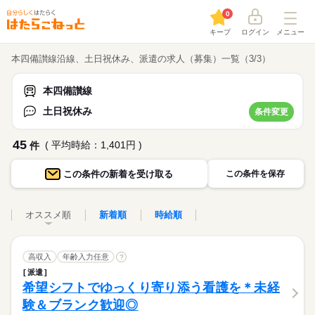
0
キープ
ログイン
メニュー
本四備讃線沿線、土日祝休み、派遣の求人（募集）一覧（3/3）
本四備讃線
土日祝休み
条件変更
45
( 平均時給：1,401円 )
件
この条件の
新着を受け取る
この条件を保存
オススメ順
新着順
時給順
高収入
年齢入力任意
?
派遣
希望シフトでゆっくり寄り添う看護を＊未経
験＆ブランク歓迎◎