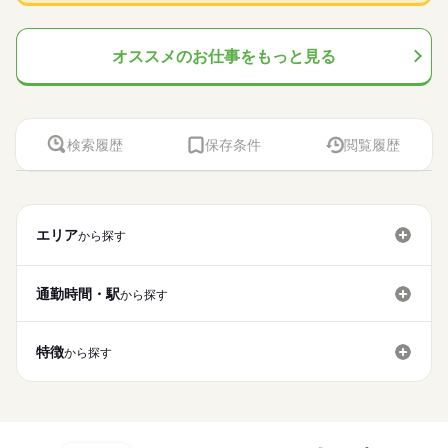
『速払いサービス』を利用できます（利用規定あり）
就業時間・曜日
持ちの方歓迎。 【使用するＯＡスキル】Ｅｘｃｅｌ（関数）
応募する
残業なし
土日祝休
基本特徴
募集条件
オススメのお仕事をもっと見る
未経験OK
長期
新卒・第二
40代活躍
期間・時間
働き方・環境
時給 1,200円
給与
就業時間・曜日
即日スタート
履歴書不要
WEB登録
詳しい募集要項をすべて見る
8：30～17：00 ※残業はほとんどありません。※休憩は６０分
社会保険制度
研修制度
資格支援
日払い
週払い
このお仕事は、働いた分の給料を給料日を待たずに受け取れる
働き方・環境
です。
残業なし
土日祝休
『速払いサービス』を利用できます（利用規定あり）
禁煙・分煙
車OK
社会保険制度
研修制度
資格支援
日払い
週払い
続きを読む
検索履歴
保存条件
閲覧履歴
応募する
活かせるスキル
禁煙・分煙
車OK
土曜 日曜 祝日
休日・休暇
長期
期間・時間
Excel
活かせるスキル
Excel
※土・日・祝がお休みです。
8：30～17：00 ※残業はほとんどありません。※休憩は６０分
です。
エリア
から探す
土曜 日曜 祝日
休日・休暇
通勤時間・駅
から探す
※土・日・祝がお休みです。
特徴
から探す