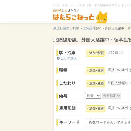
社員・派遣・パートのお仕事・求人情報を探すなら【はた
派遣社員求人TOP
>
北陸線
(23件) >
外国人活躍中・留
北陸線沿線、外国人活躍中・留学生
駅・沿線
北陸線
追加･変更
エリア選択
職種
選択中の条件
追加･変更
こだわり
外国人活躍中
追加･変更
給与
雇用形態
選択中の条件
追加･変更
キーワード