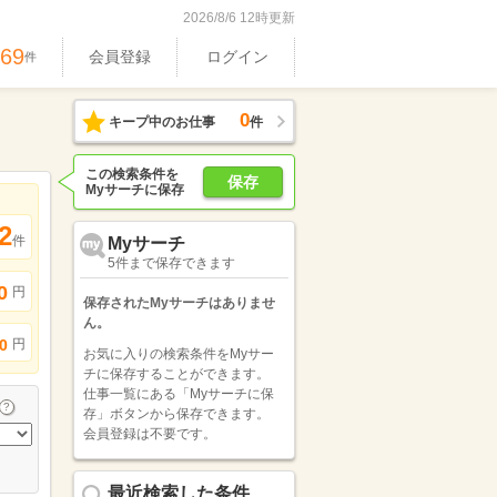
2026/8/6 12時更新
369
会員登録
ログイン
件
0
キープ中のお仕事
件
この検索条件を
保存
Myサーチに保存
2
件
Myサーチ
5件まで保存できます
0
円
保存されたMyサーチはありませ
ん。
円
0
お気に入りの検索条件をMyサー
チに保存することができます。
仕事一覧にある「Myサーチに保
存」ボタンから保存できます。
会員登録は不要です。
最近検索した条件