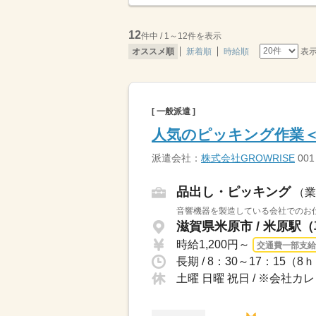
12
件中 / 1～12件を表示
表
オススメ順
新着順
時給順
[ 一般派遣 ]
人気のピッキング作業
派遣会社：
株式会社GROWRISE
001
品出し・ピッキング
（業
音響機器を製造している会社でのお仕
滋賀県米原市 / 米原駅（
時給1,200円～
交通費一部支給
土曜 日曜 祝日 / ※会社