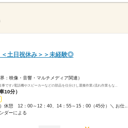
示
＜＜土日祝休み＞＞未経験◎
界：映像・音響・マルチメディア関連）
事です♪電話機やスピーカーなどの部品を仕分けし運搬作業♪流れ作業もな...
車10分）
長期 / 8：30～17：15（8ｈ）休憩 12：00～12：40、14：55～15：
カレンダーによる