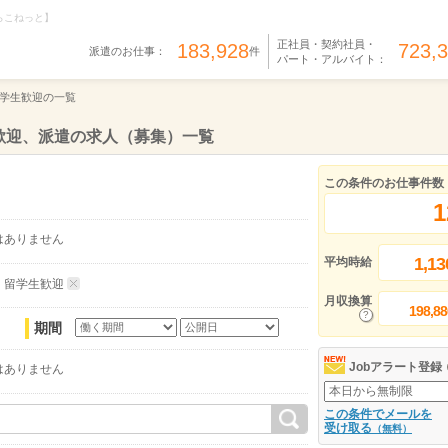
らこねっと】
正社員・契約社員・
183,928
723,
派遣のお仕事：
件
パート・アルバイト：
学生歓迎の一覧
歓迎、派遣の求人（募集）一覧
この条件のお仕事件数
1
はありません
1,13
平均時給
・留学生歓迎
月収換算
198,88
期間
Jobアラート登録
はありません
この条件でメールを
受け取る
（無料）