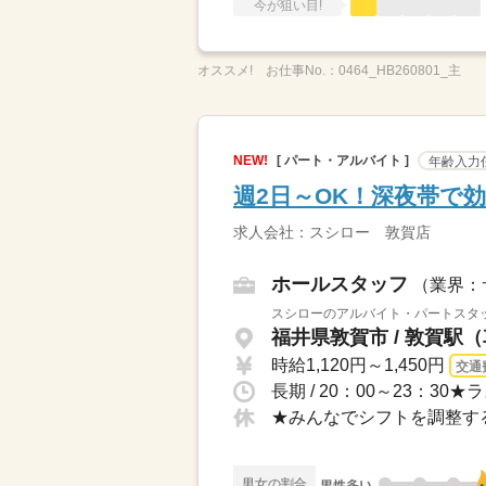
今が狙い目!
オススメ!
お仕事No.：
0464_HB260801_主
NEW!
[ パート・アルバイト ]
年齢入力
週2日～OK！深夜帯で
求人会社：スシロー 敦賀店
ホールスタッフ
（業界：
スシローのアルバイト・パートスタッ
福井県敦賀市 / 敦賀駅（
時給1,120円～1,450円
交通
男女の割合