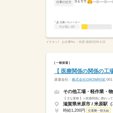
仕事の仕方
応募バロメーター
今が狙い目!
イチオシ!
お仕事No.：
米原-資材2026.4.22
[ 一般派遣 ]
【 医療関係の関係の工
派遣会社：
株式会社GROWRISE
001
その他工場・軽作業・物
【 主な業務 】☆医療関係に携わっ
滋賀県米原市 / 米原駅（
時給1,200円
交通費一部支給