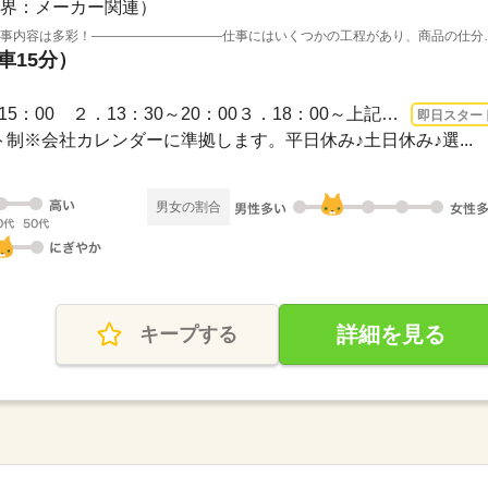
界：メーカー関連）
【朝からでも夕方からでもOK♪】●仕事内
車15分）
長期 即日〜 / １．09：00～15：00 ２．13：30～20：00３．18：00～上記時間がベース...
即日スター
ト制※会社カレンダーに準拠します。平日休み♪土日休み♪選...
男女の割合
詳細を見る
キープする