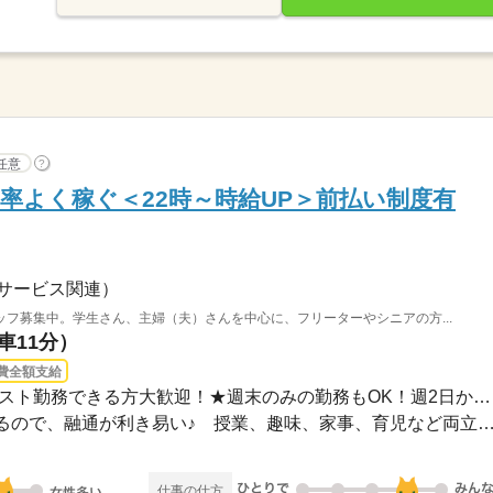
任意
?
効率よく稼ぐ＜22時～時給UP＞前払い制度有
サービス関連）
フ募集中。学生さん、主婦（夫）さんを中心に、フリーターやシニアの方...
車11分）
費全額支給
長期 / 20：00～23：30★ラスト勤務できる方大歓迎！★週末のみの勤務もOK！週2日からシ...
★みんなでシフトを調整するので、融通が利き易い♪ 授業、趣味、家事、育児など
仕事の仕方