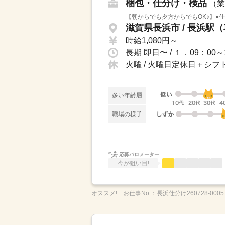
梱包・仕分け・検品
（業
滋賀県長浜市 / 長浜駅（
時給1,080円～
火曜 / 火曜日定休日＋シフ
多い年齢層
職場の様子
応募バロメーター
今が狙い目!
オススメ!
お仕事No.：
長浜仕分け260728-0005