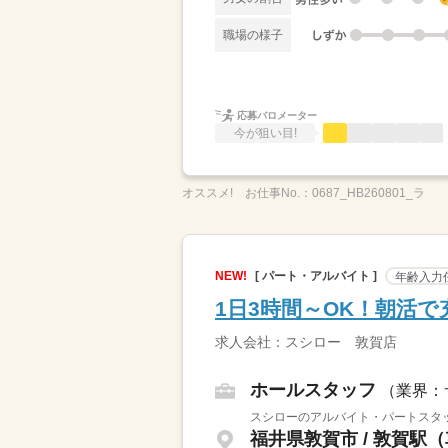
職場の様子
応募バロメーター
今が狙い目!
オススメ!
お仕事No.：
0687_HB260801_ラ
NEW!
[ パート・アルバイト ]
年齢入力
1日3時間～OK！朝活
求人会社：スシロー 敦賀店
ホールスタッフ
（業界：
スシローのアルバイト・パートスタッ
福井県敦賀市 / 敦賀駅（