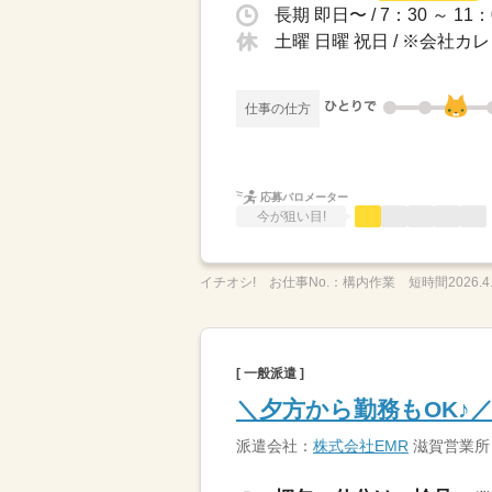
長期 即日〜 / 7：30 ～ 1
土曜 日曜 祝日 / ※会社
仕事の仕方
応募バロメーター
今が狙い目!
イチオシ!
お仕事No.：
構内作業 短時間2026.4.
[ 一般派遣 ]
＼夕方から勤務もOK♪
派遣会社：
株式会社EMR
滋賀営業所【