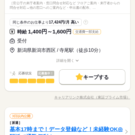
［官公庁の来庁者案内・窓口問合せ対応など フロアご案内・来庁者からの
問合せ対応→他の窓口へのご案内など・申出書の配布、…
17,424円/月 高い
同じ条件のお仕事より
?
1,400円～1,600円
時給
交通費一部支給
受付
新潟県新潟市西区 / 寺尾駅（徒歩10分）
詳細を開く
職種/応募資格
お仕事の特徴
給与/時間/休日
応募状況
応募集中！
キープする
受付
職種
低い
高い
多い年齢層
［官公庁の来庁者案内・窓口問合せ対応など］ ・フロアご案内
・来庁者からの問合せ対応 →他の窓口へのご案内など ・申出書
キャリアリンク株式会社（東証プライム市場）
男性
女性
男女の割合
職種/応募資格
お仕事の特徴
給与/時間/休日
の配布、記入補助、書類確認 ・その他付随する業務
続きを読む
続きを読む
ひとりで
みんなで
仕事の仕方
受付
職種
3日以内公開
低い
高い
多い年齢層
サービス関連
業界
派遣
［官公庁の来庁者案内・窓口問合せ対応など］ ・フロアご案内
しずか
にぎやか
基本17時まで！データ登録など！未経験OK◎
応募資格
職場の様子
・来庁者からの問合せ対応 →他の窓口へのご案内など ・申出書
男性
女性
男女の割合