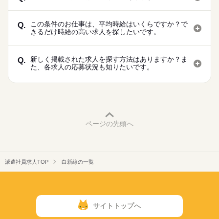
この条件のお仕事は、平均時給はいくらですか？で
Q.
きるだけ時給の高い求人を探したいです。
新しく掲載された求人を探す方法はありますか？ま
Q.
た、各求人の応募状況も知りたいです。
ページの先頭へ
派遣社員求人TOP
白新線の一覧
サイトトップへ