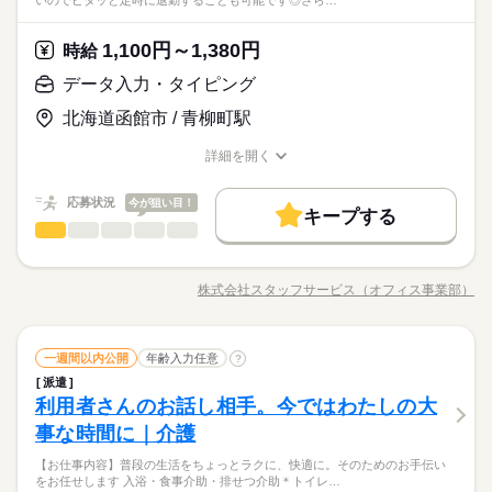
いのでピタッと定時に退勤することも可能です◎さら…
1,100円～1,380円
時給
データ入力・タイピング
北海道函館市 / 青柳町駅
詳細を開く
職種/応募資格
お仕事の特徴
給与/時間/休日
応募状況
今が狙い目！
キープする
データ入力・タイピング
職種
低い
高い
多い年齢層
◆◆自分の時間もしっかり持てる♪データ入力◆◆ 残業なし・残
業少なめの職場が多いので ピタッと定時に退勤することも可能
株式会社スタッフサービス（オフィス事業部）
男性
女性
男女の割合
職種/応募資格
お仕事の特徴
給与/時間/休日
です◎ さらに土日休みでオンオフの切り替えもしやすい！ 今ま
続きを読む
での経験やスキルより「やってみたい」 を大切にしているので
未経験も大歓迎！ 無料アプリで手軽に学べます。 ▼こんな条件
続きを読む
ひとりで
みんなで
仕事の仕方
データ入力・タイピング
職種
のお仕事あり▼ ＊公的機関での事務 ＊不動産会社でのデータ入
一週間以内公開
年齢入力任意
?
低い
高い
多い年齢層
サービス関連
業界
力 ＊大手メーカーでのOA事務 ＊有名大学★備品管理業務 etc
派遣
◆◆自分の時間もしっかり持てる♪データ入力◆◆ 残業なし・残
※掲載案件は、お取り扱いしている求人の一例です。 募集状況
しずか
にぎやか
利用者さんのお話し相手。今ではわたしの大
応募資格
職場の様子
業少なめの職場が多いので ピタッと定時に退勤することも可能
は随時変動するため掲載内容と異なる場合があります。 最新の
男性
女性
男女の割合
です◎ さらに土日休みでオンオフの切り替えもしやすい！ 今ま
事な時間に｜介護
＜こんな人にオススメ＞ ◆残業なし・残業少なめで働きたい方
募集案件や条件の詳細はお気軽にお問い合わせください。
続きを読む
での経験やスキルより「やってみたい」 を大切にしているので
◆仕事とプライベートどちらも充実させたい方 ◆未経験でオフ
＜プライベートとの両立もしやすい！＞基本的に「残業なし・
【お仕事内容】普段の生活をちょっとラクに、快適に。そのためのお手伝い
未経験も大歓迎！ 無料アプリで手軽に学べます。 ▼こんな条件
続きを読む
ィスワークにチャレンジしてみたい方 ◆フルタイム・長期で働
ひとりで
みんなで
仕事の仕方
をお任せします 入浴・食事介助・排せつ介助＊トイレ…
少なめ」の職場が多く、退勤後の予定も立てやすいです♪働く時
のお仕事あり▼ ＊公的機関での事務 ＊不動産会社でのデータ入