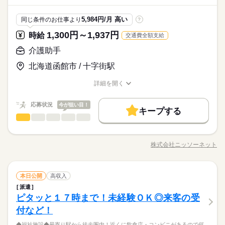
きたい方 ◆スキルUPを図りたい方etc 「派遣で働くのが初め
サービス関連
業界
はしっかり働いて、休む時は休む！そんな風にメリハリをつけ
力 ＊大手メーカーでのOA事務 ＊有名大学★備品管理業務 etc
て」の方も大歓迎♪ 丁寧にご説明しますのでご安心下さい。 ＝
続きを読む
て働けます◎
※掲載案件は、お取り扱いしている求人の一例です。 募集状況
しずか
にぎやか
応募資格
職場の様子
＝＝ 契約社員・正社員登用が前提の 「紹介予定派遣」のお仕事
5,984円/月 高い
同じ条件のお仕事より
?
は随時変動するため掲載内容と異なる場合があります。 最新の
もあります。 希望の働き方を教えて下さい
＜こんな人にオススメ＞ ◆残業なし・残業少なめで働きたい方
募集案件や条件の詳細はお気軽にお問い合わせください。
1,300円～1,937円
時給
交通費全額支給
時給 1,100円～1,380円
給与
◆仕事とプライベートどちらも充実させたい方 ◆未経験でオフ
詳しい募集要項をすべて見る
お仕事の特徴
＜プライベートとの両立もしやすい！＞基本的に「残業なし・
ィスワークにチャレンジしてみたい方 ◆フルタイム・長期で働
介護助手
★月収例：220800円！★時給1380円×8時間勤務×20日の場合★
少なめ」の職場が多く、退勤後の予定も立てやすいです♪働く時
基本特徴
きたい方 ◆スキルUPを図りたい方etc 「派遣で働くのが初め
はしっかり働いて、休む時は休む！そんな風にメリハリをつけ
北海道函館市 / 十字街駅
て」の方も大歓迎♪ 丁寧にご説明しますのでご安心下さい。 ＝
続きを読む
―･―･―･―･―･―･―･―･―･―･―･―･―･―
未経験OK
新卒・第二
20代活躍
30代活躍
40代活躍
て働けます◎
応募する
＝＝ 契約社員・正社員登用が前提の 「紹介予定派遣」のお仕事
このお仕事は、働いた分の給料を給料日を待たずに受け取れる
詳細を開く
募集条件
もあります。 希望の働き方を教えて下さい
『速払いサービス』を利用できます（利用規定あり）
職種/応募資格
お仕事の特徴
給与/時間/休日
時給 1,100円～1,380円
給与
大量募集
交通費
主婦・主夫
履歴書不要
WEB登録
続きを読む
詳しい募集要項をすべて見る
応募状況
今が狙い目！
★月収例：220800円！★時給1380円×8時間勤務×20日の場合★
キープする
就業時間・曜日
基本特徴
長期
期間・時間
介護助手
職種
男性
女性
男女の割合
残業なし
10時～出社
土日祝休
未経験OK
新卒・第二
20代活躍
30代活躍
40代活躍
―･―･―･―･―･―･―･―･―･―･―･―･―･―
【勤務時間例】 8：30-17：30 9：00-17：00 9：00-18：00 9：3
【お仕事内容】 普段の生活をちょっとラクに、快適に。 そのた
応募する
募集条件
このお仕事は、働いた分の給料を給料日を待たずに受け取れる
0-18：30 など ※派遣先により始業･終業時刻は変動します ※17
めのお手伝いをお任せします。 ＊入浴・食事介助・排せつ介助
働き方・環境
株式会社ニッソーネット
『速払いサービス』を利用できます（利用規定あり）
ひとりで
みんなで
仕事の仕方
時・18時にピタッと退社できるお仕事も多数あり ＝＝＝＝＝＝
職種/応募資格
お仕事の特徴
給与/時間/休日
＊トイレの付き添いや寝返りのフォロー ＊車いすのサポート ＊
大量募集
交通費
主婦・主夫
履歴書不要
WEB登録
在宅ワーク
大手企業
ベンチャー
学校・公的
続きを読む
＝＝＝＝＝＝＝＝ 【待遇・福利厚生】 ＊各種社会保険 ＊有給休
続きを読む
お食事やお風呂のフォローなど 【株式会社ニッソーネットにつ
就業時間・曜日
残業なし
10時～出社
土日祝休
暇 ＊定期健康診断 ＊提携スクールあり …etc ＝＝＝＝＝＝＝＝
続きを読む
いて】 公的機関に認められた 福祉専門の老舗人材会社です。 全
続きを読む
ブランクOK
産休・育休
社会保険制度
研修制度
しずか
にぎやか
働き方・環境
職場の様子
長期
期間・時間
＝＝＝＝＝＝ スキルに自信がない方も もっとスキルアップした
介護助手
職種
国に1万件以上の求人あり。 応募から勤務開始、そして勤務開始
本日公開
高収入
男性
女性
男女の割合
資格支援
服装自由
日払い
週払い
禁煙・分煙
医療・介護・福祉関連
業界
在宅ワーク
大手企業
ベンチャー
学校・公的
い方も必見★＊ ▼無料で学べるオンライン学習▼ スマホ学習ア
後と しっかりサポートさせて頂きますので、 無資格・未経験の
派遣
【勤務時間例】 8：30-17：30 9：00-17：00 9：00-18：00 9：3
【お仕事内容】 普段の生活をちょっとラクに、快適に。 そのた
プリ「ぽけっと」は オンライン講座や動画を すきま時間に自分
方も安心してご応募を。 お忙しい方のために、 「電話登録」も
土曜 日曜 祝日
休日・休暇
ピタッと１７時まで！未経験ＯＫ◎来客の受
応募資格
派遣活躍中
ルーティン
英語不要
PC不要
0-18：30 など ※派遣先により始業･終業時刻は変動します ※17
ブランクOK
産休・育休
社会保険制度
研修制度
めのお手伝いをお任せします。 ＊入浴・食事介助・排せつ介助
のペースで学べます。 ・Excelなどパソコンの基本操作 ・今さ
スタートしています。 ぜひご活用ください。 ※こちらは求人例
ひとりで
みんなで
仕事の仕方
時・18時にピタッと退社できるお仕事も多数あり ＝＝＝＝＝＝
＊トイレの付き添いや寝返りのフォロー ＊車いすのサポート ＊
付など！
完全週休2日
あなたのご希望に沿った、 ピッタリのお仕事をご紹介♪ ◆20代
ら聞けないビジネスマナー ・スマホで学べる経理事務 ・ぜひ覚
資格支援
服装自由
日払い
週払い
禁煙・分煙
です。ご希望にあわせて幅広くご提案いたします。
続きを読む
＝＝＝＝＝＝＝＝ 【待遇・福利厚生】 ＊各種社会保険 ＊有給休
お食事やお風呂のフォローなど 【株式会社ニッソーネットにつ
～50代まで幅広い年代が活躍中！ ◆約6割の方が未経験からスタ
えたいショートカットキー25選 ・ズームの使い方・初心者入門
暇 ＊定期健康診断 ＊提携スクールあり …etc ＝＝＝＝＝＝＝＝
資格はないけど、お話しを聞くのは大好き。勤務日数は相談OK
続きを読む
◆福祉施設◆最寄り駅から徒歩圏内！近くに飲食店・コンビニがあるので何