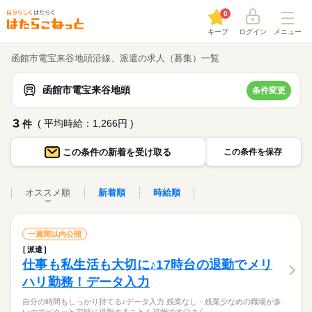
0
キープ
ログイン
メニュー
函館市電宝来谷地頭沿線、派遣の求人（募集）一覧
函館市電宝来谷地頭
条件変更
3
( 平均時給：1,266円 )
件
この条件の
新着を受け取る
この条件を保存
オススメ順
新着順
時給順
一週間以内公開
派遣
仕事も私生活も大切に♪17時台の退勤でメリ
ハリ勤務！データ入力
自分の時間もしっかり持てる♪データ入力 残業なし・残業少なめの職場が多