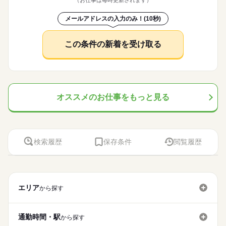
働き方・環境
ール例 ------ 9：00～ 出勤／ユニフォームに着替え、打ち合わせ
注などをお願いします。 ▼こちらのお仕事のほかにも 電話なし
庭の都合でのお休みにも 理解がある職場です。 言いづらいこ
働く人の待遇向上
先によって異なります。 詳しい内容やリアルな情報は、
9：30～ お茶を配りながら、利用者さんとお話 10：00～ お部屋
続きを読む
のコツコツ系データ入力や英語を使う事務、 大学やコールセン
続きを読む
とはコーディネーターが 代わりにお伝えします。 なんでも相談
ブランクOK
社会保険制度
研修制度
資格支援
コーディネーターから事前にしっかり お伝えします。 ※
メールアドレスの入力のみ！(10秒)
高収入
の清掃やシーツ交換 10：30～ 入浴のサポート 12：00～ お昼ご
ターなどのお仕事も扱っています。 在宅のお仕事があるエリア
してくださいね。
◆無料駐車場完備で車通勤をご希望の方におすすめ☆オフィス
時給 1,400円
ご紹介先のメリット情報だけでなく デメリット情報もし
給与
日払い
週払い
禁煙・分煙
PC不要
電話なし
はんの準備／食事のサポート 13：00～ 休憩（交代でひとり1時
も☆ 9月・10月スタートもご相談ください♪
詳しい募集要項をすべて見る
続きを読む
カジュアル勤務！ 残業ほぼなしでプライベートとの両立も
っかりお伝えすることで 入職後のミスマッチを減らし、
基本特徴
間ずつ） 14：00～ レクリエーションやイベント 15：00～ 利用
このお仕事は、働いた分の給料を給料日を待たずに受け取れる
休日・休暇
応募資格
可能◎長期でお仕事できる環境を整えています♪
この条件の新着を受け取る
本当に納得できる転職を目指します！
未経験OK
新卒・第二
40代活躍
者さんとおさんぽ 16：00～ おやつの準備、片付け 16：30～ 記
『速払いサービス』を利用できます（利用規定あり）
続きを読む
■希望シフト制 ■急なお休みが必要な時も安心 体調不良やご家
◆未経験者歓迎！
録の記入／業務引継ぎ 17：00～ 退勤 ※ スケジュールは勤務
応募する
募集条件
庭の都合でのお休みにも 理解がある職場です。 言いづらいこ
先によって異なります。 詳しい内容やリアルな情報は、
とはコーディネーターが 代わりにお伝えします。 なんでも相談
コーディネーターから事前にしっかり お伝えします。 ※
1ヵ月以内にスタート
履歴書不要
WEB登録
長期
期間・時間
してくださいね。
時給 1,400円
ご紹介先のメリット情報だけでなく デメリット情報もし
働く人の待遇向上
給与
基本特徴
高収入
詳しい募集要項をすべて見る
続きを読む
就業時間・曜日
9：00～17：00 ※残業はほとんどありません。※休憩は６０分
っかりお伝えすることで 入職後のミスマッチを減らし、
募集条件
オススメのお仕事をもっと見る
このお仕事は、働いた分の給料を給料日を待たずに受け取れる
未経験OK
新卒・第二
40代活躍
です。
本当に納得できる転職を目指します！
残業なし
土日祝休
『速払いサービス』を利用できます（利用規定あり）
1ヵ月以内にスタート
履歴書不要
WEB登録
働き方・環境
就業時間・曜日
応募する
働き方・環境
残業なし
土日祝休
続きを読む
土曜 日曜
休日・休暇
社会保険制度
研修制度
資格支援
日払い
週払い
社会保険制度
研修制度
資格支援
日払い
週払い
長期
期間・時間
検索履歴
保存条件
閲覧履歴
※土・日がお休みです。
禁煙・分煙
車OK
PC不要
禁煙・分煙
車OK
PC不要
9：00～17：00 ※残業はほとんどありません。※休憩は６０分
です。
エリア
土曜 日曜
から探す
休日・休暇
※土・日がお休みです。
通勤時間・駅
から探す