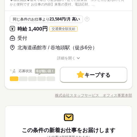
いて】 公的機関に認められた 福祉専門の老舗人材会社です。 全
続きを読む
派遣活躍中
ルーティン
英語不要
PC不要
※お仕事により異なりますが
ート！ 【こんな方にオススメ！】 ・おじいちゃん・おばあちゃ
しずか
にぎやか
講座 など ＝＝＝＝＝＝＝＝＝＝＝＝＝＝ ＼来社不要！WEBで
職場の様子
かと便利です お仕事の内容】来客の受付、電話応対、…
＝＝＝＝＝＝ スキルに自信がない方も もっとスキルアップした
なので徐々に慣れていってください。未経験歓迎で日払いも対
国に1万件以上の求人あり。 応募から勤務開始、そして勤務開始
平日のみ・週5日のお仕事がメインです◎
んっ子だった方 ・今後家族の介護も視野にいれている方 ・社会
簡単登録／ 24時間365日いつでもどこでも◎ スマホひとつで完
医療・介護・福祉関連
業界
い方も必見★＊ ▼無料で学べるオンライン学習▼ スマホ学習ア
応、働きやすい環境を用意してお待ちしています♪
後と しっかりサポートさせて頂きますので、 無資格・未経験の
＜ご希望に1番近いお仕事をご紹介いたします★＞
人勉強をしてみたい方 悩んでいること、気になったこと、 将来
続きを読む
了しちゃう WEB登録を行っています★ 登録完了後、お電話やメ
プリ「ぽけっと」は オンライン講座や動画を すきま時間に自分
方も安心してご応募を。 お忙しい方のために、 「電話登録」も
土曜 日曜 祝日
休日・休暇
応募資格
はこうなりたいなど、 ぜひ面談の際にお聞かせください♪ ◇退
23,584円/月 高い
ールでお仕事を紹介できるので あなたの”スグに働きたい”を叶え
同じ条件のお仕事より
?
のペースで学べます。 ・Excelなどパソコンの基本操作 ・今さ
スタートしています。 ぜひご活用ください。 ※こちらは求人例
職金制度あり（別途規定あり）
ます＊
完全週休2日
あなたのご希望に沿った、 ピッタリのお仕事をご紹介♪ ◆20代
ら聞けないビジネスマナー ・スマホで学べる経理事務 ・ぜひ覚
です。ご希望にあわせて幅広くご提案いたします。
1,400円
お仕事の特徴
時給
交通費全額支給
時給 1,300円～1,937円
給与
～50代まで幅広い年代が活躍中！ ◆約6割の方が未経験からスタ
えたいショートカットキー25選 ・ズームの使い方・初心者入門
詳しい募集要項をすべて見る
資格はないけど、お話しを聞くのは大好き。勤務日数は相談OK
※お仕事により異なりますが
基本特徴
ート！ 【こんな方にオススメ！】 ・おじいちゃん・おばあちゃ
受付
講座 など ＝＝＝＝＝＝＝＝＝＝＝＝＝＝ ＼来社不要！WEBで
介護福祉士：1550円～1937円 初任者以上：1450円～1812円 無
なので徐々に慣れていってください。未経験歓迎で日払いも対
平日のみ・週5日のお仕事がメインです◎
んっ子だった方 ・今後家族の介護も視野にいれている方 ・社会
簡単登録／ 24時間365日いつでもどこでも◎ スマホひとつで完
資格の方：1300円～1625円 【月収例】 ・フルタイムでしっかり
未経験OK
20代活躍
30代活躍
40代活躍
50代活躍
応、働きやすい環境を用意してお待ちしています♪
北海道函館市 / 谷地頭駅（徒歩6分）
＜ご希望に1番近いお仕事をご紹介いたします★＞
人勉強をしてみたい方 悩んでいること、気になったこと、 将来
続きを読む
了しちゃう WEB登録を行っています★ 登録完了後、お電話やメ
稼げる 月給：255,200円（時給1450円×8h×22日稼働の場合） ◆
応募する
募集条件
はこうなりたいなど、 ぜひ面談の際にお聞かせください♪ ◇退
ールでお仕事を紹介できるので あなたの”スグに働きたい”を叶え
交通費全額支給 （できる限り無理なく通勤できる職場をご紹介
詳細を開く
職金制度あり（別途規定あり）
ます＊
します） ◆ 夜勤手当は上記とは別途支給 ◆ 残業代は時給25％
続きを読む
交通費
即日スタート
勤務地固定
主婦・主夫
職種/応募資格
お仕事の特徴
給与/時間/休日
続きを読む
時給 1,300円～1,937円
給与
UPで支給 ◆ 14万円相当の介護資格を0円取得できる制度あり
詳しい募集要項をすべて見る
履歴書不要
WEB登録
基本特徴
応募状況
（未経験でもスムーズにお仕事をスタートできます） ◆ 日払い
今が狙い目！
介護福祉士：1550円～1937円 初任者以上：1450円～1812円 無
キープする
サービスあり（急な出費でも安心） ※ フルタイム以外の求人も
長期
期間・時間
受付
医療・介護・福祉関連
業界
職種
未経験OK
20代活躍
30代活躍
40代活躍
50代活躍
就業時間・曜日
資格の方：1300円～1625円 【月収例】 ・フルタイムでしっかり
幅広くご用意しております。 お気軽にご相談ください（勤務
募集条件
稼げる 月給：255,200円（時給1450円×8h×22日稼働の場合） ◆
【シフト例】 07：00～16：00 09：00～18：00 17：00～09：00
◆福祉施設◆最寄り駅から徒歩圏内！近くに飲食店・コンビニ
残業なし
10時～出社
1日7h以下
16時前退社
扶養内
応募する
条件により時給は異なります）
交通費全額支給 （できる限り無理なく通勤できる職場をご紹介
■上記は一例です ※週3のご相談もOKです！ ※1日4時間～の相
があるので何かと便利です♪ 【お仕事の内容】来客の受付、
交通費
即日スタート
勤務地固定
主婦・主夫
株式会社スタッフサービス オフィス事業本部
週2・3日
土日祝休
平日休み
家庭都合休可
します） ◆ 夜勤手当は上記とは別途支給 ◆ 残業代は時給25％
続きを読む
談もOKです！ ※残業はほとんどありません ------ 1日のスケジュ
職種/応募資格
お仕事の特徴
給与/時間/休日
続きを読む
電話応対、請求書処理、入居者のデータのとりまとめ、備品発
履歴書不要
WEB登録
UPで支給 ◆ 14万円相当の介護資格を0円取得できる制度あり
ール例 ------ 9：00～ 出勤／ユニフォームに着替え、打ち合わせ
注などをお願いします。 ▼こちらのお仕事のほかにも 電話なし
◆無料駐車場完備で車通勤をご希望の方におすすめ☆オフィス
シフト勤務
（未経験でもスムーズにお仕事をスタートできます） ◆ 日払い
就業時間・曜日
9：30～ お茶を配りながら、利用者さんとお話 10：00～ お部屋
続きを読む
のコツコツ系データ入力や英語を使う事務、 大学やコールセン
続きを読む
カジュアル勤務！ 残業ほぼなしでプライベートとの両立も
サービスあり（急な出費でも安心） ※ フルタイム以外の求人も
長期
働き方・環境
期間・時間
の清掃やシーツ交換 10：30～ 入浴のサポート 12：00～ お昼ご
受付
職種
ターなどのお仕事も扱っています。 在宅のお仕事があるエリア
可能◎長期でお仕事できる環境を整えています♪
残業なし
10時～出社
1日7h以下
16時前退社
扶養内
幅広くご用意しております。 お気軽にご相談ください（勤務
はんの準備／食事のサポート 13：00～ 休憩（交代でひとり1時
も☆ 9月・10月スタートもご相談ください♪
ブランクOK
社会保険制度
研修制度
資格支援
【シフト例】 07：00～16：00 09：00～18：00 17：00～09：00
◆福祉施設◆最寄り駅から徒歩圏内！近くに飲食店・コンビニ
条件により時給は異なります）
週2・3日
土日祝休
平日休み
家庭都合休可
間ずつ） 14：00～ レクリエーションやイベント 15：00～ 利用
休日・休暇
医療・介護・福祉関連
応募資格
業界
■上記は一例です ※週3のご相談もOKです！ ※1日4時間～の相
があるので何かと便利です♪ 【お仕事の内容】来客の受付、
この条件の新着お仕事を
お届けします
日払い
週払い
禁煙・分煙
PC不要
電話なし
者さんとおさんぽ 16：00～ おやつの準備、片付け 16：30～ 記
シフト勤務
お仕事の特徴
談もOKです！ ※残業はほとんどありません ------ 1日のスケジュ
電話応対、請求書処理、入居者のデータのとりまとめ、備品発
■希望シフト制 ■急なお休みが必要な時も安心 体調不良やご家
◆未経験者歓迎！
録の記入／業務引継ぎ 17：00～ 退勤 ※ スケジュールは勤務
（お仕事は毎時更新されます）