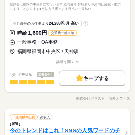
登録会は福岡の事務所にて行います 給与備考 昇給あり※給与は経験・能力
によりことなります■支払方法選べます日払い・週払い…
24,288円/月 高い
同じ条件のお仕事より
?
1,600円
時給
交通費一部支給
一般事務・OA事務
福岡県福岡市中央区 / 天神駅
詳細を開く
職種/応募資格
お仕事の特徴
給与/時間/休日
応募状況
応募集中！
キープする
一般事務・OA事務
職種
低い
高い
多い年齢層
【 人気のオフィスワーク 】 ［在宅可能］おもちゃの注文番
号入力 【 お仕事内容 】 子供用のおもちゃやグッズの注文番
株式会社グラスト 博多オフィス
男性
女性
男女の割合
職種/応募資格
お仕事の特徴
給与/時間/休日
号を 入力するもくもく作業♪ めずらしいお仕事♪ 楽しみながら
続きを読む
お仕事できます♪ ★ノルマ一切なし ★セールス一切なし --- その
他 ・SNSの内容チェック ・アプリの動作チェック ・子供向け
続きを読む
ひとりで
みんなで
仕事の仕方
一般事務・OA事務
職種
通信教材の問い合わせ対応 ・電気・ガス関連の申込対応 ・ワク
一週間以内公開
高収入
低い
高い
多い年齢層
メーカー関連
業界
チン接種の予約受付 など ※一部問い合わせ対応をお願いする場
派遣
【 人気のオフィスワーク 】 ［在宅可能］おもちゃの注文番
合があります。
しずか
にぎやか
今のトレンドはこれ！SNSの人気ワードのチ
応募資格
職場の様子
号入力 【 お仕事内容 】 子供用のおもちゃやグッズの注文番
男性
女性
男女の割合