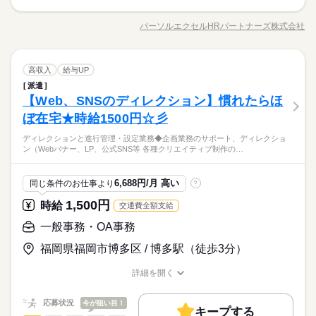
交通費
主婦・主夫
学生歓迎
選べます！！ ------------- <月収例> ■週5日×フルタイム8hの場合
未経験OK
新卒・第二
20代活躍
30代活躍
40代活躍
09：00～18：00 10：00～14：00 14：00～18：00 09：00～1
ディレクションと進行管理・設定業務 ◆企画業務のサポート、
応募する
時給1,600円×8h×22日＝281,600円 ■週2日×ショートタイム6hの
募集条件
就業時間・曜日
8：00の時間帯で1日4h～ ※残業なし 上記の勤務時間は一例で
ディレクション（Webバナー、LP、公式SNS等） ◆各種クリエ
交通費
主婦・主夫
学生歓迎
就業時間・曜日
パーソルエクセルHRパートナーズ株式会社
場合 時給1,600円×6h×14日＝134,400円 【交通費備考】 ※当社
男性
続きを読む
女性
男女の割合
す。 ガッツリ稼ぎたいフリーターさん 放課後の短時間で働きた
職種/応募資格
お仕事の特徴
給与/時間/休日
イティブ制作の検討、進行管理 ◆入稿・配信設定 ◆各種ログの
残20未満
10時～出社
1日4h以下
1日7h以下
残20未満
10時～出社
1日4h以下
1日7h以下
続きを読む
規定で別途支給 上限：月額5万円
い学生さん お子様の帰宅時間に合わせたい主婦（夫）さん どな
続きを読む
集計および配信レポート作成 ＝＝上記のお仕事以外も多数あり♪
たでもご都合に合わせることができます♪ お気軽にご相談くださ
16時前退社
扶養内
Wワーク可
週2・3日
週4日
続きを読む
＝＝ 完全在宅のオフィスワークや 誰もが知ってる有名大学での
続きを読む
16時前退社
扶養内
Wワーク可
週2・3日
週4日
ひとりで
みんなで
仕事の仕方
1ヵ月～3ヵ月
期間・時間
い！！
一般事務・OA事務
職種
オシゴト、 未経験から正社員目指せる事務など＊ 9月、10月ス
高収入
給与UP
低い
高い
多い年齢層
土日祝休
平日休み
家庭都合休可
土日祝のみ
土日祝休
平日休み
家庭都合休可
土日祝のみ
IT・通信関連
業界
タートのお仕事も多数（＾＾） ≪おうちでカンタン！電話で登
派遣
09：00～18：00 10：00～14：00 14：00～18：00 09：00～1
ディレクションと進行管理・設定業務 ◆企画業務のサポート、
録OK≫ 来社不要でラクラク♪まずは登録だけでも◎
シフト勤務
土曜 日曜 祝日
休日・休暇
しずか
にぎやか
【Web、SNSのディレクション】慣れたらほ
応募資格
シフト勤務
職場の様子
8：00の時間帯で1日4h～ ※残業なし 上記の勤務時間は一例で
ディレクション（Webバナー、LP、公式SNS等） ◆各種クリエ
男性
女性
働き方・環境
男女の割合
す。 ガッツリ稼ぎたいフリーターさん 放課後の短時間で働きた
イティブ制作の検討、進行管理 ◆入稿・配信設定 ◆各種ログの
ぼ在宅★時給1500円☆彡
■シフトは自由＆自己申告制です
＼未経験さん歓迎／ オフィスワークがはじめての方や 派遣がは
働き方・環境
続きを読む
い学生さん お子様の帰宅時間に合わせたい主婦（夫）さん どな
集計および配信レポート作成 ＝＝上記のお仕事以外も多数あり♪
在宅ワーク
ブランクOK
研修制度
日払い
週払い
じめての方も安心＊ 自宅で学べるe-learning（無料）など 研修制
たでもご都合に合わせることができます♪ お気軽にご相談くださ
＼すぐお仕事スタートしたい方必見／メリットで選ぶならやっ
在宅ワーク
ブランクOK
研修制度
日払い
週払い
続きを読む
ディレクションと進行管理・設定業務◆企画業務のサポート、ディレクショ
＝＝ 完全在宅のオフィスワークや 誰もが知ってる有名大学での
続きを読む
度バッチリ★ もちろん経験者さんも大歓迎♪＊ 全国に4,500件以
ひとりで
みんなで
仕事の仕方
禁煙・分煙
駅5分以内
ン（Webバナー、LP、公式SNS等 各種クリエイティブ制作の…
い！！
ぱり大手！研修アリ◎SNS等の配信・管理業務これまでの経験
オシゴト、 未経験から正社員目指せる事務など＊ 9月、10月ス
上の お仕事がある パーソルエクセルHRパートナーズ。 ●勤務時
禁煙・分煙
駅5分以内
IT・通信関連
業界
いかすCHANCE☆彡＼服装・髪色・ネイル自由＋＊／アクセス
タートのお仕事も多数（＾＾） ≪おうちでカンタン！電話で登
間を相談したい ●経験がないから不安 そんな方の要望もしっか
続きを読む
抜群◎
録OK≫ 来社不要でラクラク♪まずは登録だけでも◎
土曜 日曜 祝日
休日・休暇
しずか
にぎやか
応募資格
職場の様子
りお聞きして あなたにピッタリなお仕事をご紹介させて頂きま
6,688円/月 高い
同じ条件のお仕事より
?
す。
■シフトは自由＆自己申告制です
＼未経験さん歓迎／ オフィスワークがはじめての方や 派遣がは
1,500円
時給
交通費全額支給
時給 1,500円
給与
じめての方も安心＊ 自宅で学べるe-learning（無料）など 研修制
詳しい募集要項をすべて見る
お仕事の特徴
＼すぐお仕事スタートしたい方必見／メリットで選ぶならやっ
度バッチリ★ もちろん経験者さんも大歓迎♪＊ 全国に4,500件以
一般事務・OA事務
【交通費備考】
ぱり大手！研修アリ◎SNS等の配信・管理業務これまでの経験
働く人の待遇向上
上の お仕事がある パーソルエクセルHRパートナーズ。 ●勤務時
※当社規定あり
いかすCHANCE☆彡＼服装・髪色・ネイル自由＋＊／アクセス
福岡県福岡市博多区 / 博多駅（徒歩3分）
間を相談したい ●経験がないから不安 そんな方の要望もしっか
続きを読む
給料UPしました！ kkw_bcov2106
高収入
給与UP
抜群◎
応募する
りお聞きして あなたにピッタリなお仕事をご紹介させて頂きま
詳細を開く
基本特徴
す。
職種/応募資格
お仕事の特徴
給与/時間/休日
時給 1,500円
給与
未経験OK
長期
新卒・第二
20代活躍
30代活躍
40代活躍
期間・時間
続きを読む
詳しい募集要項をすべて見る
応募状況
今が狙い目！
【交通費備考】
キープする
9：30～18：15（実働7：45、休憩1：00）
募集条件