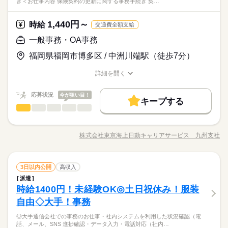
き＜お仕事内容 保険契約の更新に関する事務手続き 契…
～、1日4h～の柔軟シフト★期間も短期～安定の長期まで…あな
通信教材の問い合わせ対応 ・電気・ガス関連の申込対応 ・ワク
則禁煙（勤務先により喫煙室あり）
メーカー関連
業界
たの都合に合わせたお仕事をご案内♪登録会は月～金まで開催
チン接種の予約受付 など ※一部問い合わせ対応をお願いする場
続きを読む
中！登録時の履歴書は不要です！！
合があります。
1,440円～
しずか
にぎやか
応募資格
時給
職場の様子
交通費全額支給
≪こんな方にオススメ≫ ■未経験歓迎 ■経験者の方 ■学生さん ■
一般事務・OA事務
時給 1,600円
給与
フリーターさん ■ブランクOK ≪待遇バッチリ♪福利厚生★≫ ■
詳しい募集要項をすべて見る
お仕事の特徴
業績好調に伴い2022年3月に博多オフィスをオープン！週2日
福岡県福岡市博多区 / 中洲川端駅（徒歩7分）
日払い・週払い・月払い選択OK ■研修あり ■昇給あり ■屋内原
【給与備考】 ■昇給あり ※給与は経験・能力によりことなりま
～、1日4h～の柔軟シフト★期間も短期～安定の長期まで…あな
働く人の待遇向上
則禁煙（勤務先により喫煙室あり）
す ■支払方法選べます 日払い・週払い・月払い どれでも自由に
たの都合に合わせたお仕事をご案内♪登録会は月～金まで開催
詳細を開く
続きを読む
選べます！！ ------------- <月収例> ■週5日×フルタイム8hの場合
高収入
中！登録時の履歴書は不要です！！
職種/応募資格
お仕事の特徴
給与/時間/休日
応募する
時給1,600円×8h×22日＝281,600円 ■週2日×ショートタイム6hの
基本特徴
場合 時給1,600円×6h×14日＝134,400円 【交通費備考】 ※当社
続きを読む
応募状況
今が狙い目！
キープする
時給 1,600円
給与
規定で別途支給 上限：月額5万円
未経験OK
新卒・第二
20代活躍
30代活躍
40代活躍
続きを読む
一般事務・OA事務
職種
詳しい募集要項をすべて見る
男性
女性
男女の割合
【給与備考】 ■昇給あり ※給与は経験・能力によりことなりま
募集条件
働く人の待遇向上
＼未経験から社員への登用あり／ 既存契約の更新に関するお客
基本特徴
1ヵ月～3ヵ月
高収入
期間・時間
す ■支払方法選べます 日払い・週払い・月払い どれでも自由に
様対応、手続き ＜お仕事内容＞ ・保険契約の更新に関する事務
交通費
主婦・主夫
学生歓迎
選べます！！ ------------- <月収例> ■週5日×フルタイム8hの場合
株式会社東京海上日動キャリアサービス 九州支社
未経験OK
新卒・第二
20代活躍
30代活躍
40代活躍
しずか
にぎやか
職場の様子
09：00～18：00 10：00～14：00 14：00～18：00 09：00～1
職種/応募資格
お仕事の特徴
給与/時間/休日
手続き ≫≫契約期間の満期を迎えるお客様に 既契約の内容で更
応募する
時給1,600円×8h×22日＝281,600円 ■週2日×ショートタイム6hの
募集条件
就業時間・曜日
8：00の時間帯で1日4h～ ※残業なし 上記の勤務時間は一例で
交通費
主婦・主夫
学生歓迎
新してOKか確認 （電話・メール・SNSを使用） 確認できた
就業時間・曜日
場合 時給1,600円×6h×14日＝134,400円 【交通費備考】 ※当社
続きを読む
す。 ガッツリ稼ぎたいフリーターさん 放課後の短時間で働きた
ら、専用システムにて続きを行います。 ・料金支払いの管理、
続きを読む
残20未満
10時～出社
1日4h以下
1日7h以下
残20未満
10時～出社
1日4h以下
1日7h以下
規定で別途支給 上限：月額5万円
い学生さん お子様の帰宅時間に合わせたい主婦（夫）さん どな
続きを読む
一般事務・OA事務
金融関連
業界
職種
督促 ・お客様からの問い合わせ対応 ・その他 --- ＜職場イメー
3日以内公開
高収入
男性
女性
男女の割合
たでもご都合に合わせることができます♪ お気軽にご相談くださ
16時前退社
扶養内
Wワーク可
週2・3日
週4日
続きを読む
ジ＞ 従業員数：40名 男女比＝1：1 --- ＼社員登用実績あり／ 就
16時前退社
扶養内
Wワーク可
週2・3日
週4日
派遣
＼未経験から社員への登用あり／ 既存契約の更新に関するお客
1ヵ月～3ヵ月
期間・時間
い！！
業3年後に 社員としての登用実績あり。 --- ※労働条件の詳細は
時給1400円！未経験OK◎土日祝休み！服装
応募資格
土日祝休
平日休み
家庭都合休可
土日祝のみ
様対応、手続き ＜お仕事内容＞ ・保険契約の更新に関する事務
土日祝休
平日休み
家庭都合休可
土日祝のみ
紹介時にお伝えします
しずか
にぎやか
職場の様子
09：00～18：00 10：00～14：00 14：00～18：00 09：00～1
手続き ≫≫契約期間の満期を迎えるお客様に 既契約の内容で更
自由◇大手！事務
お客様への説明や電話対応ができる方であればOK
シフト勤務
土曜 日曜 祝日
休日・休暇
シフト勤務
8：00の時間帯で1日4h～ ※残業なし 上記の勤務時間は一例で
新してOKか確認 （電話・メール・SNSを使用） 確認できた
◎開始日 相談OK ◎日勤固定 9～17時 ◎残業少なめ 月5時
働き方・環境
す。 ガッツリ稼ぎたいフリーターさん 放課後の短時間で働きた
◎大手通信会社での事務のお仕事・社内システムを利用した状況確認（電
ら、専用システムにて続きを行います。 ・料金支払いの管理、
続きを読む
■シフトは自由＆自己申告制です
間以内 ◎社員登用実績アリ！ ◎月収例201,600円＋残業代全額
働き方・環境
話、メール、SNS 進捗確認・データ入力・電話対応（社内…
い学生さん お子様の帰宅時間に合わせたい主婦（夫）さん どな
金融関連
業界
在宅ワーク
ブランクOK
研修制度
日払い
週払い
督促 ・お客様からの問い合わせ対応 ・その他 --- ＜職場イメー
支給 ◎主婦・主夫活躍中 ◎初月より社会保険加入 ◎年次有給休