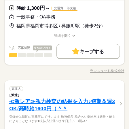
ファッション・コスメ関連
業界
さいませ♪ 「平日のみが良い」 「希望休を提出したい」 なども
服装自由
日払い
週払い
車OK
ルーティン
装】ご用意できるまではご自身の黒スーツの着用お願いします
続きを読む
・美容学校を卒業している方も、大歓迎！
相談OK♪
【ポイント】 ・多数のスタッフ在籍で必ず相談や質問できる環
月曜 火曜 水曜 木曜 金曜 土曜 日曜 祝日
休日・休暇
1,300円～
応募資格
時給
交通費一部支給
境 ・ナチュラルな髪色、まつエク、ショートネイルOK◎ ・残業
お仕事の特徴
※週3日勤務～OK ※土日祝休み希望などもご相談ください♪ 長
・日常会話レベルの日本語と英語を使用しての接客が可能な方
一般事務・OA事務
ほぼなし（月1～2時間ほど）
時給 1,500円～1,650円
給与
期&週5勤務大歓迎☆彡 →スーパー優遇中です！ →安定&安心勤
働く人の待遇向上
・コスメ業界での接客販売経験がある方（年数や雇用形態不
詳しい募集要項をすべて見る
残業ほぼなし｜相談や質問しやすい環境｜ロッカーから店舗へ
務可能！！ お気軽にご相談くださいませ☆彡
福岡県福岡市博多区 / 呉服町駅（徒歩2分）
問）
【給与備考】
高収入
の移動時間も給与発生
・フルタイム勤務可能な方
ご経験・スキルにより考慮致します
詳細を開く
続きを読む
基本特徴
・美容学校を卒業している方も、大歓迎！
スマホでかんたんに前払いで給与が受け取れます（※上限、条
職種/応募資格
お仕事の特徴
給与/時間/休日
応募する
件あり）
新卒・第二
20代活躍
30代活躍
40代活躍
続きを読む
応募状況
今が狙い目！
キープする
募集条件
時給 1,500円～1,650円
働く人の待遇向上
給与
基本特徴
高収入
一般事務・OA事務
その他
業界
職種
詳しい募集要項をすべて見る
長期
期間・時間
交通費
勤務地固定
主婦・主夫
外国人/留学生
募集条件
【給与備考】
新卒・第二
20代活躍
30代活躍
40代活躍
＜大人気！＞動画SNSから生まれた 『話題のショッピングサイ
ご経験・スキルにより考慮致します
08：00～19：25 シフト制 実働7時間45分／休憩1時間 【シフト
履歴書不要
交通費
勤務地固定
WEB登録
主婦・主夫
外国人/留学生
ト』の チャットやメールなどのお問合せ対応◎ ＊購入者様から
スマホでかんたんに前払いで給与が受け取れます（※上限、条
ランスタッド株式会社
例】8時00分～16時45分・10時40分～19時25分 ※繁忙期以外は
職種/応募資格
お仕事の特徴
給与/時間/休日
の質問対応 チャット・メールがメインです ＊出品者様への操
応募する
履歴書不要
WEB登録
件あり）
就業時間・曜日
残業はほぼありません ●残業無し
続きを読む
作方法のご案内 ＊配送状況チェック ＊お問い合わせ内容や対応
＜＜ 来社不要！クイック登録（WEB/電話面談）実施中 ＞＞
就業時間・曜日
働き方・環境
残業なし
10時～出社
履歴のデータ入力 ★電話なし ★マニュアルあり ★PCカンタン
残業なし
10時～出社
続きを読む
続きを読む
一般事務・OA事務
職種
操作 クリックや文字入力などの 基本PC操作ができれば未経験
高収入
お家でWEBや電話にて、登録・お仕事の相談まで可能です。
ブランクOK
産休・育休
社会保険制度
研修制度
長期
働き方・環境
期間・時間
から大歓迎！ 駅チカでビル内にファストフードもある 快適なオ
登録は自宅で最短10分◎特別な経験は問いません！！少しでも
派遣
＜大人気！＞動画SNSから生まれた 『話題のショッピングサイ
禁煙・分煙
PC不要
電話なし
フィスビルで働けます 「オシャレを楽しみながら オフィス
興味があれば是非★
ブランクOK
産休・育休
社会保険制度
研修制度
その他
≪激レア≫視力検査の結果を入力♪短期＆週3
08：00～19：25 シフト制 実働7時間45分／休憩1時間 【シフト
応募資格
業界
ト』の チャットやメールなどのお問合せ対応◎ ＊購入者様から
休日・休暇
デビューしたい！」 「電話なしで 自分のペースで進められる
例】8時00分～16時45分・10時40分～19時25分 ※繁忙期以外は
の質問対応 チャット・メールがメインです ＊出品者様への操
OK/高時給1600円（＾＾
禁煙・分煙
PC不要
電話なし
必須経験・スキル不問 未経験からスタート大歓迎です ＜PCス
事務がイイ♪」 そんな方にピッタリのお仕事です
残業はほぼありません ●残業無し
作方法のご案内 ＊配送状況チェック ＊お問い合わせ内容や対応
週休2日シフト制※事前に希望休を申告（基本的に土日祝は出勤
キルについて＞・PC基本操作（マウスドラッグ・クリック
お仕事の特徴
登録会は福岡の事務所にて行います 給与備考 昇給あり※給与は経験・能力
履歴のデータ入力 ★電話なし ★マニュアルあり ★PCカンタン
続きを読む
となりますが、お休みや連休希望の際は申告時ご相談可能で
等）・スムーズな入力ができればOK 【来社不要・履歴書不要】
によりことなります■支払方法選べます日払い・週払い…
続きを読む
操作 クリックや文字入力などの 基本PC操作ができれば未経験
す）
◎自宅に居ながら登録完了！ 電話登録も実施中★ まずはお
基本特徴
＜＜ 来社不要！クイック登録（WEB/電話面談）実施中 ＞＞
から大歓迎！ 駅チカでビル内にファストフードもある 快適なオ