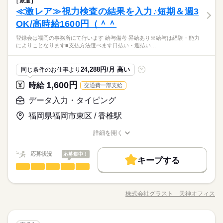
派遣
就業時間・曜日
【超レア案件★】 駅や電車に関するお仕事♪ ＜お仕事内容＞ ・
残20未満
土日祝休
家庭都合休可
対応をお願いする場合があります。
しずか
にぎやか
≪激レア≫視力検査の結果を入力♪短期＆週3
応募資格
職場の様子
働き方・環境
定期券 ・時刻表 ・落とし物 ・切符の枚数 などなど駅や電車に
働き方・環境
男性
女性
男女の割合
関するデータを 入力していただくお仕事★ フォーマットに沿っ
土曜 日曜 祝日
休日・休暇
OK/高時給1600円（＾＾
■未経験歓迎
在宅ワーク
大手企業
ブランクOK
産休・育休
続きを読む
在宅ワーク
大手企業
ブランクOK
産休・育休
ての入力なので 未経験でも問題ナッシング（＊´ω｀） お気軽に
■経験者の方
土日祝休み
週3日～、1日4h～の柔軟シフト★期間も短期～安定の長期ま
社会保険制度
研修制度
資格支援
禁煙・分煙
登録会は福岡の事務所にて行います 給与備考 昇給あり※給与は経験・能力
ご応募下さい★ その他 ・SNSの内容チェック ・アプリの動作
続きを読む
社会保険制度
研修制度
資格支援
禁煙・分煙
■学生さん
ひとりで
みんなで
仕事の仕方
によりことなります■支払方法選べます日払い・週払い…
で…あなたの都合に合わせてお仕事ができます（＾＾♪登録会は
チェック ・子供向け通信教材の問い合わせ対応 ・電気・ガス関
■フリーターさん
社員食堂
派遣活躍中
英語不要
PC不要
IT・通信関連
業界
社員食堂
派遣活躍中
英語不要
PC不要
月～金まで開催中！登録時の履歴書は不要です！！
連の申込対応 ・ワクチン接種の予約受付 など ※一部問い合わせ
■ブランクOK
活かせるスキル
対応をお願いする場合があります。
Word
Excel
活かせるスキル
しずか
にぎやか
応募資格
職場の様子
24,288円/月 高い
同じ条件のお仕事より
?
Word
Excel
■未経験歓迎
1,600円
お仕事の特徴
時給
交通費一部支給
時給 1,600円
給与
■経験者の方
詳しい募集要項をすべて見る
週3日～、1日4h～の柔軟シフト★期間も短期～安定の長期ま
働く人の待遇向上
■学生さん
データ入力・タイピング
【給与備考】 ■昇給あり ※給与は経験・能力によりことなりま
で…あなたの都合に合わせてお仕事ができます（＾＾♪登録会は
■フリーターさん
す ■支払方法選べます 日払い・週払い・月払い どれでも自由に
高収入
月～金まで開催中！登録時の履歴書は不要です！！
福岡県福岡市東区 / 香椎駅
■ブランクOK
選べます！！ ------------- <月収例> ■週5日×フルタイム8hの場合
応募する
基本特徴
時給1,600円×8h×22日＝281,600円 ■週3日×ショートタイム6hの
詳細を開く
場合 時給1,600円×6h×14日＝134,400円 【交通費備考】 ※当社
続きを読む
未経験OK
新卒・第二
20代活躍
30代活躍
40代活躍
職種/応募資格
お仕事の特徴
給与/時間/休日
続きを読む
時給 1,600円
給与
規定で別途支給 上限：月額5万円
詳しい募集要項をすべて見る
50代活躍
働く人の待遇向上
応募状況
基本特徴
応募集中！
高収入
【給与備考】 ■昇給あり ※給与は経験・能力によりことなりま
キープする
1ヵ月～3ヵ月
期間・時間
データ入力・タイピング
職種
募集条件
す ■支払方法選べます 日払い・週払い・月払い どれでも自由に
未経験OK
新卒・第二
20代活躍
30代活躍
40代活躍
低い
高い
多い年齢層
選べます！！ ------------- <月収例> ■週5日×フルタイム8hの場合
09：00～18：00 10：00～14：00 09：00～18：00の時間帯で1
【激レアお仕事】 結果をコツコツ入力 ＜お仕事内容＞ 視力検査
大量募集
交通費
主婦・主夫
学生歓迎
応募する
50代活躍
時給1,600円×8h×22日＝281,600円 ■週3日×ショートタイム6hの
日4h～ ※残業なし 上記の勤務時間は一例です。 ガッツリ稼ぎ
の結果に関する情報をポチポチ入力！ PCの入力作業が出来れば
募集条件
株式会社グラスト 天神オフィス
大量募集
交通費
主婦・主夫
学生歓迎
場合 時給1,600円×6h×14日＝134,400円 【交通費備考】 ※当社
男性
続きを読む
女性
男女の割合
就業時間・曜日
たいフリーターさん 放課後の短時間で働きたい学生さん お子様
職種/応募資格
お仕事の特徴
給与/時間/休日
続きを読む
OKだから未経験の方も安心♪ ネイル/髪色自由で おしゃれしなが
続きを読む
規定で別途支給 上限：月額5万円
就業時間・曜日
の帰宅時間に合わせたい主婦（夫）さん どなたでもご都合に合
ら働けますよ♪ その他 ・SNSの内容チェック ・アプリの動作チ
残20未満
10時～出社
1日4h以下
1日7h以下
わせることができます♪ お気軽にご相談ください！！
続きを読む
ェック ・子供向け通信教材の問い合わせ対応 ・電気・ガス関連
続きを読む
残20未満
10時～出社
1日4h以下
1日7h以下
ひとりで
みんなで
仕事の仕方
16時前退社
扶養内
Wワーク可
週2・3日
週4日