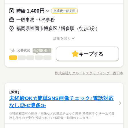
時給 1,440円～
給与
たでもご都合に合わせることができます♪ お気軽にご相談くださ
在宅ワーク
ブランクOK
研修制度
日払い
週払い
続きを読む
ジ＞ 従業員数：40名 男女比＝1：1 --- ＼社員登用実績あり／ 就
詳しい募集要項をすべて見る
暇 初年度最大15日
禁煙・分煙
駅5分以内
い！！
【交通費】会社既定により全額支給
業3年後に 社員としての登用実績あり。 --- ※労働条件の詳細は
続きを読む
1,400円～
応募資格
時給
交通費一部支給
禁煙・分煙
駅5分以内
紹介時にお伝えします
お客様への説明や電話対応ができる方であればOK
一般事務・OA事務
【月収例】1,440円×7時間×20日＝201,600円
土曜 日曜 祝日
休日・休暇
応募する
◎開始日 相談OK ◎日勤固定 9～17時 ◎残業少なめ 月5時
お仕事の特徴
■シフトは自由＆自己申告制です
間以内 ◎社員登用実績アリ！ ◎月収例201,600円＋残業代全額
福岡県福岡市博多区 / 博多駅（徒歩3分）
支給 ◎主婦・主夫活躍中 ◎初月より社会保険加入 ◎年次有給休
働く人の待遇向上
時給 1,440円～
給与
長期
期間・時間
詳しい募集要項をすべて見る
暇 初年度最大15日
詳細を開く
高収入
職種/応募資格
【交通費】会社既定により全額支給
お仕事の特徴
給与/時間/休日
続きを読む
9：00～17：00（休憩60分）
※残業：5時間まで/月
基本特徴
応募状況
今が狙い目！
【月収例】1,440円×7時間×20日＝201,600円
キープする
応募する
未経験OK
20代活躍
30代活躍
40代活躍
50代活躍
一般事務・OA事務
職種
続きを読む
男性
女性
男女の割合
土曜 日曜 祝日
休日・休暇
◎大手通信会社での事務のお仕事 ・社内システムを利用した状
募集条件
働く人の待遇向上
基本特徴
高収入
長期
期間・時間
況確認（電話、メール、SNS） ・進捗確認 ・データ入力 ・電
完全週休2日制（土日）
交通費
勤務地固定
主婦・主夫
株式会社リクルートスタッフィング 西日本
履歴書不要
ひとりで
みんなで
仕事の仕方
未経験OK
20代活躍
30代活躍
40代活躍
50代活躍
職種/応募資格
お仕事の特徴
給与/時間/休日
話対応（社内、関連会社のみ） ＊難しい知識やスキルは不要！
9：00～17：00（休憩60分）
祝日、GW、年末年始
続きを読む
募集条件
＊研修、OJT研修がありますので少しずつ業務に慣れて頂く事が
WEB登録
※残業：5時間まで/月
年次有給休暇（初年度最大15日 ※会社規定あり）
可能です！ ▼こちらのお仕事以外にも...▼ ・大手企業でのお仕
続きを読む
交通費
勤務地固定
主婦・主夫
履歴書不要
しずか
にぎやか
職場の様子
慶弔休暇（※会社規定あり）
就業時間・曜日
一般事務・OA事務
職種
事 ・人気の在宅や大学事務のお仕事 など たくさんのお仕事の
続きを読む
派遣
男性
女性
男女の割合
IT・通信関連
業界
WEB登録
中からあなたのご希望に合わせて選べます♪ 09月、10月スター
残10未満
土日祝休
家庭都合休可
未経験OK☆簡単SNS画像チェック♪電話対応
土曜 日曜 祝日
休日・休暇
◎大手通信会社での事務のお仕事 ・社内システムを利用した状
就業時間・曜日
トのご希望の方も まずはお気軽にご相談ください☆
残10未満
土日祝休
家庭都合休可
応募資格
況確認（電話、メール、SNS） ・進捗確認 ・データ入力 ・電
なし◎≪博多≫
働き方・環境
完全週休2日制（土日）
ひとりで
みんなで
仕事の仕方
働き方・環境
話対応（社内、関連会社のみ） ＊難しい知識やスキルは不要！
オフィスワーク未経験OK！ ※事務経験がある方歓迎 【オフィ
祝日、GW、年末年始
続きを読む
社会保険制度
研修制度
資格支援
服装自由
☆時間相談可☆動画・画像などの簡単チェック業務 博多駅すぐ チームで業
＊研修、OJT研修がありますので少しずつ業務に慣れて頂く事が
社会保険制度
研修制度
資格支援
服装自由
スワークデビュー大歓迎！】 前職が飲食やアパレルなどで オフ
年次有給休暇（初年度最大15日 ※会社規定あり）
務を行うので安心 投稿されている画像・動画のモニタリ…
【大手通信会社・事務センター】【時給1400円！博多駅筑紫口
可能です！ ▼こちらのお仕事以外にも...▼ ・大手企業でのお仕
続きを読む
ィスワーク初挑戦！という 先輩方も多くいらっしゃいます！ オ
禁煙・分煙
駅5分以内
しずか
派遣活躍中
英語不要
にぎやか
職場の様子
慶弔休暇（※会社規定あり）
禁煙・分煙
駅5分以内
派遣活躍中
英語不要
すぐ】
事 ・人気の在宅や大学事務のお仕事 など たくさんのお仕事の
フィス未経験でもチャレンジできる お仕事が他にもたくさん♪