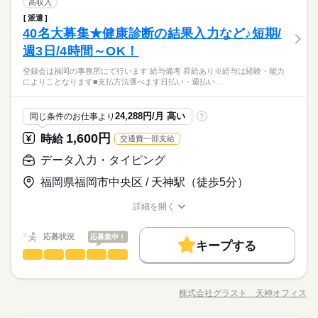
1ヵ月～3ヵ月
期間・時間
データ入力・タイピング
職種
の申込対応 ・ワクチン接種の予約受付 など ※一部問い合わせ対
高収入
低い
高い
多い年齢層
16時前退社
扶養内
Wワーク可
週2・3日
週4日
メーカー関連
業界
応をお願いする場合があります。
派遣
土日祝休
家庭都合休可
土日祝のみ
シフト勤務
09：00～18：00 10：00～14：00 09：00～18：00の時間帯で1
【激レアお仕事】 結果をコツコツ入力 ＜お仕事内容＞ 視力検査
休日・休暇
土日祝休
家庭都合休可
しずか
土日祝のみ
シフト勤務
にぎやか
40名大募集★健康診断の結果入力など♪短期/
応募資格
職場の様子
日4h～ ※残業なし 上記の勤務時間は一例です。 ガッツリ稼ぎ
の結果に関する情報をポチポチ入力！ PCの入力作業が出来れば
働き方・環境
男性
女性
男女の割合
働き方・環境
たいフリーターさん 放課後の短時間で働きたい学生さん お子様
OKだから未経験の方も安心♪ ネイル/髪色自由で おしゃれしなが
週3日/4時間～OK！
■シフトは自由＆自己申告制です
■未経験歓迎
続きを読む
の帰宅時間に合わせたい主婦（夫）さん どなたでもご都合に合
ブランクOK
研修制度
日払い
週払い
禁煙・分煙
ら働けますよ♪ その他 ・SNSの内容チェック ・アプリの動作チ
ブランクOK
研修制度
日払い
週払い
禁煙・分煙
■経験者の方
わせることができます♪ お気軽にご相談ください！！
週3日～、1日4h～の柔軟シフト★期間も短期～安定の長期ま
続きを読む
登録会は福岡の事務所にて行います 給与備考 昇給あり※給与は経験・能力
ェック ・子供向け通信教材の問い合わせ対応 ・電気・ガス関連
続きを読む
■学生さん
ひとりで
みんなで
駅5分以内
仕事の仕方
によりことなります■支払方法選べます日払い・週払い…
駅5分以内
で…あなたの都合に合わせてお仕事ができます（＾＾♪登録会は
の申込対応 ・ワクチン接種の予約受付 など ※一部問い合わせ対
■フリーターさん
メーカー関連
業界
月～金まで開催中！登録時の履歴書は不要です！！
応をお願いする場合があります。
■ブランクOK
休日・休暇
しずか
にぎやか
応募資格
職場の様子
24,288円/月 高い
同じ条件のお仕事より
?
■シフトは自由＆自己申告制です
■未経験歓迎
1,600円
お仕事の特徴
時給
交通費一部支給
時給 1,600円
給与
■経験者の方
詳しい募集要項をすべて見る
週3日～、1日4h～の柔軟シフト★期間も短期～安定の長期ま
働く人の待遇向上
■学生さん
データ入力・タイピング
【給与備考】 ■昇給あり ※給与は経験・能力によりことなりま
で…あなたの都合に合わせてお仕事ができます（＾＾♪登録会は
■フリーターさん
す ■支払方法選べます 日払い・週払い・月払い どれでも自由に
高収入
月～金まで開催中！登録時の履歴書は不要です！！
福岡県福岡市中央区 / 天神駅（徒歩5分）
■ブランクOK
選べます！！ ------------- <月収例> ■週5日×フルタイム8hの場合
応募する
基本特徴
時給1,600円×8h×22日＝281,600円 ■週3日×ショートタイム6hの
詳細を開く
場合 時給1,600円×6h×14日＝134,400円 【交通費備考】 ※当社
続きを読む
未経験OK
新卒・第二
20代活躍
30代活躍
40代活躍
職種/応募資格
お仕事の特徴
給与/時間/休日
続きを読む
時給 1,600円
給与
規定で別途支給 上限：月額5万円
詳しい募集要項をすべて見る
50代活躍
働く人の待遇向上
応募状況
基本特徴
応募集中！
高収入
【給与備考】 ■昇給あり ※給与は経験・能力によりことなりま
キープする
1ヵ月～3ヵ月
期間・時間
データ入力・タイピング
職種
募集条件
す ■支払方法選べます 日払い・週払い・月払い どれでも自由に
未経験OK
新卒・第二
20代活躍
30代活躍
40代活躍
低い
高い
多い年齢層
選べます！！ ------------- <月収例> ■週5日×フルタイム8hの場合
09：00～18：00 10：00～14：00 09：00～18：00の時間帯で1
【健康診断結果のデータ入力業務 】 ＜お仕事内容＞ 健康診断の
交通費
主婦・主夫
学生歓迎
応募する
50代活躍
時給1,600円×8h×22日＝281,600円 ■週3日×ショートタイム6hの
日4h～ ※残業なし 上記の勤務時間は一例です。 ガッツリ稼ぎ
結果を 専用のフォーマットに 入力していただく業務となります
募集条件
就業時間・曜日
株式会社グラスト 天神オフィス
交通費
主婦・主夫
学生歓迎
場合 時給1,600円×6h×14日＝134,400円 【交通費備考】 ※当社
男性
続きを読む
女性
男女の割合
就業時間・曜日
たいフリーターさん 放課後の短時間で働きたい学生さん お子様
職種/応募資格
お仕事の特徴
給与/時間/休日
続きを読む
★ ≪具体的には？≫ 健康診断の結果が 書類で送られてきますの
続きを読む
規定で別途支給 上限：月額5万円
の帰宅時間に合わせたい主婦（夫）さん どなたでもご都合に合
残20未満
10時～出社
1日4h以下
1日7h以下
で、 そちらを確認して 専用のフォーマットに入力♪ 文字入力が
残20未満
10時～出社
1日4h以下
1日7h以下