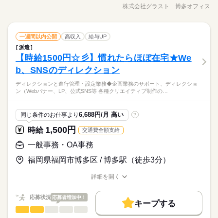
募集条件
号入力 【 お仕事内容 】 子供用のおもちゃやグッズの注文番
履歴書不要
WEB登録
株式会社グラスト 博多オフィス
男性
女性
男女の割合
職種/応募資格
お仕事の特徴
給与/時間/休日
号を 入力するもくもく作業♪ めずらしいお仕事♪ 楽しみながら
土曜 日曜 祝日
休日・休暇
交通費
即日スタート
勤務地固定
主婦・主夫
続きを読む
就業時間・曜日
長期
期間・時間
続きを読む
お仕事できます♪ ★ノルマ一切なし ★セールス一切なし --- その
◆土日祝休み
履歴書不要
WEB登録
他 ・SNSの内容チェック ・アプリの動作チェック ・子供向け
続きを読む
残20未満
土日祝休
家庭都合休可
9：30～18：15（実働7：45、休憩1：00）
ひとりで
みんなで
仕事の仕方
就業時間・曜日
データ入力・タイピング
職種
通信教材の問い合わせ対応 ・電気・ガス関連の申込対応 ・ワク
一週間以内公開
高収入
給与UP
残20未満
土日祝休
家庭都合休可
低い
高い
◆残業：月10～19時間
多い年齢層
メーカー関連
業界
働き方・環境
チン接種の予約受付 など ※一部問い合わせ対応をお願いする場
働き方・環境
派遣
【 人気のオフィスワーク 】 ［在宅可能］おもちゃの注文番
合があります。
しずか
にぎやか
【時給1500円☆彡】慣れたらほぼ在宅★We
応募資格
在宅ワーク
大手企業
ブランクOK
産休・育休
職場の様子
号入力 【 お仕事内容 】 子供用のおもちゃやグッズの注文番
在宅ワーク
大手企業
ブランクOK
産休・育休
男性
女性
男女の割合
号を 入力するもくもく作業♪ めずらしいお仕事♪ 楽しみながら
土曜 日曜 祝日
休日・休暇
b、SNSのディレクション
≪こんな方にオススメ≫ ■未経験歓迎 ■経験者の方 ■学生さん ■
社会保険制度
研修制度
資格支援
服装自由
続きを読む
社会保険制度
研修制度
資格支援
服装自由
お仕事できます♪ ★ノルマ一切なし ★セールス一切なし --- その
フリーターさん ■ブランクOK ≪待遇バッチリ♪福利厚生★≫ ■
◆土日祝休み
業績好調に伴い2022年3月に博多オフィスをオープン！週2日
禁煙・分煙
駅5分以内
派遣活躍中
ルーティン
ディレクションと進行管理・設定業務◆企画業務のサポート、ディレクショ
他 ・SNSの内容チェック ・アプリの動作チェック ・子供向け
続きを読む
禁煙・分煙
駅5分以内
派遣活躍中
ルーティン
日払い・週払い・月払い選択OK ■研修あり ■昇給あり ■屋内原
ひとりで
みんなで
仕事の仕方
ン（Webバナー、LP、公式SNS等 各種クリエイティブ制作の…
～、1日4h～の柔軟シフト★期間も短期～安定の長期まで…あな
通信教材の問い合わせ対応 ・電気・ガス関連の申込対応 ・ワク
則禁煙（勤務先により喫煙室あり）
PC不要
電話なし
メーカー関連
業界
PC不要
電話なし
たの都合に合わせたお仕事をご案内♪登録会は月～金まで開催
チン接種の予約受付 など ※一部問い合わせ対応をお願いする場
続きを読む
活かせるスキル
中！登録時の履歴書は不要です！！
合があります。
Word
Excel
活かせるスキル
しずか
にぎやか
応募資格
職場の様子
6,688円/月 高い
同じ条件のお仕事より
?
Word
Excel
≪こんな方にオススメ≫ ■未経験歓迎 ■経験者の方 ■学生さん ■
1,500円
時給
交通費全額支給
時給 1,600円
給与
フリーターさん ■ブランクOK ≪待遇バッチリ♪福利厚生★≫ ■
詳しい募集要項をすべて見る
お仕事の特徴
業績好調に伴い2022年3月に博多オフィスをオープン！週2日
日払い・週払い・月払い選択OK ■研修あり ■昇給あり ■屋内原
一般事務・OA事務
【給与備考】 ■昇給あり ※給与は経験・能力によりことなりま
～、1日4h～の柔軟シフト★期間も短期～安定の長期まで…あな
働く人の待遇向上
則禁煙（勤務先により喫煙室あり）
す ■支払方法選べます 日払い・週払い・月払い どれでも自由に
たの都合に合わせたお仕事をご案内♪登録会は月～金まで開催
福岡県福岡市博多区 / 博多駅（徒歩3分）
続きを読む
選べます！！ ------------- <月収例> ■週5日×フルタイム8hの場合
高収入
中！登録時の履歴書は不要です！！
応募する
時給1,600円×8h×22日＝281,600円 ■週2日×ショートタイム6hの
詳細を開く
基本特徴
場合 時給1,600円×6h×14日＝134,400円 【交通費備考】 ※当社
続きを読む
職種/応募資格
お仕事の特徴
給与/時間/休日
時給 1,600円
給与
規定で別途支給 上限：月額5万円
未経験OK
新卒・第二
20代活躍
30代活躍
40代活躍
続きを読む
詳しい募集要項をすべて見る
応募状況
応募者増加中！
【給与備考】 ■昇給あり ※給与は経験・能力によりことなりま
キープする
募集条件
働く人の待遇向上
基本特徴
1ヵ月～3ヵ月
高収入
期間・時間
一般事務・OA事務
職種
す ■支払方法選べます 日払い・週払い・月払い どれでも自由に
低い
高い
多い年齢層