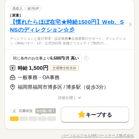
わせることができます♪ お気軽にご相談ください！！
続きを読む
できればOKだから その他のスキルは全く必要ありません。 充
続きを読む
ひとりで
みんなで
16時前退社
扶養内
Wワーク可
週2・3日
週4日
仕事の仕方
16時前退社
扶養内
Wワーク可
週2・3日
週4日
1ヵ月～3ヵ月
期間・時間
データ入力・タイピング
職種
実した研修もあるので オフィスワークデビューも大歓迎★ その
高収入
給与UP
低い
高い
多い年齢層
メーカー関連
業界
他 ・SNSの内容チェック ・アプリの動作チェック ・子供向け
土日祝休
家庭都合休可
土日祝のみ
シフト勤務
派遣
土日祝休
家庭都合休可
土日祝のみ
シフト勤務
09：00～18：00 10：00～14：00 09：00～18：00の時間帯で1
【健康診断結果のデータ入力業務 】 ＜お仕事内容＞ 健康診断の
通信教材の問い合わせ対応 ・電気・ガス関連の申込対応 ・ワク
休日・休暇
働き方・環境
しずか
にぎやか
【慣れたらほぼ在宅★時給1500円】Web、S
応募資格
職場の様子
日4h～ ※残業なし 上記の勤務時間は一例です。 ガッツリ稼ぎ
結果を 専用のフォーマットに 入力していただく業務となります
働き方・環境
チン接種の予約受付 など ※一部問い合わせ対応をお願いする場
男性
女性
男女の割合
たいフリーターさん 放課後の短時間で働きたい学生さん お子様
★ ≪具体的には？≫ 健康診断の結果が 書類で送られてきますの
ブランクOK
研修制度
日払い
週払い
禁煙・分煙
NSのディレクション☆彡
■週3～5日まで
■未経験歓迎
合があります。
続きを読む
の帰宅時間に合わせたい主婦（夫）さん どなたでもご都合に合
ブランクOK
研修制度
日払い
週払い
禁煙・分煙
で、 そちらを確認して 専用のフォーマットに入力♪ 文字入力が
シフトは自由＆自己申告制です
■経験者の方
駅5分以内
ルーティン
わせることができます♪ お気軽にご相談ください！！
週3日～、1日4h～の柔軟シフト★期間も短期～安定の長期ま
続きを読む
ディレクションと進行管理・設定業務◆企画業務のサポート、ディレクショ
できればOKだから その他のスキルは全く必要ありません。 充
続きを読む
■学生さん
ひとりで
みんなで
駅5分以内
ルーティン
仕事の仕方
ン（Webバナー、LP、公式SNS等 各種クリエイティブ制作の…
で…あなたの都合に合わせてお仕事ができます（＾＾♪登録会は
実した研修もあるので オフィスワークデビューも大歓迎★ その
■フリーターさん
メーカー関連
業界
月～金まで開催中！登録時の履歴書は不要です！！
他 ・SNSの内容チェック ・アプリの動作チェック ・子供向け
■ブランクOK
通信教材の問い合わせ対応 ・電気・ガス関連の申込対応 ・ワク
休日・休暇
しずか
にぎやか
応募資格
職場の様子
6,688円/月 高い
同じ条件のお仕事より
?
チン接種の予約受付 など ※一部問い合わせ対応をお願いする場
■週3～5日まで
■未経験歓迎
合があります。
1,500円
お仕事の特徴
時給
交通費全額支給
時給 1,600円
給与
シフトは自由＆自己申告制です
■経験者の方
詳しい募集要項をすべて見る
週3日～、1日4h～の柔軟シフト★期間も短期～安定の長期ま
働く人の待遇向上
■学生さん
一般事務・OA事務
【給与備考】 ■昇給あり ※給与は経験・能力によりことなりま
で…あなたの都合に合わせてお仕事ができます（＾＾♪登録会は
■フリーターさん
す ■支払方法選べます 日払い・週払い・月払い どれでも自由に
高収入
月～金まで開催中！登録時の履歴書は不要です！！
福岡県福岡市博多区 / 博多駅（徒歩3分）
■ブランクOK
選べます！！ ------------- <月収例> ■週5日×フルタイム8hの場合
応募する
基本特徴
時給1,600円×8h×22日＝281,600円 ■週3日×ショートタイム6hの
詳細を開く
場合 時給1,600円×6h×14日＝134,400円 【交通費備考】 ※当社
続きを読む
未経験OK
新卒・第二
20代活躍
30代活躍
40代活躍
職種/応募資格
お仕事の特徴
給与/時間/休日
続きを読む
時給 1,600円
給与
規定で別途支給 上限：月額5万円
詳しい募集要項をすべて見る
50代活躍
働く人の待遇向上
応募状況
基本特徴
今が狙い目！
高収入
【給与備考】 ■昇給あり ※給与は経験・能力によりことなりま
キープする
1ヵ月～3ヵ月
期間・時間
一般事務・OA事務
職種
募集条件
す ■支払方法選べます 日払い・週払い・月払い どれでも自由に
未経験OK
新卒・第二
20代活躍
30代活躍
40代活躍
低い
高い
多い年齢層
選べます！！ ------------- <月収例> ■週5日×フルタイム8hの場合
09：00～18：00 10：00～14：00 09：00～18：00の時間帯で1
ディレクションと進行管理・設定業務 ◆企画業務のサポート、
交通費
主婦・主夫
学生歓迎
応募する
50代活躍
時給1,600円×8h×22日＝281,600円 ■週3日×ショートタイム6hの
日4h～ ※残業なし 上記の勤務時間は一例です。 ガッツリ稼ぎ
ディレクション（Webバナー、LP、公式SNS等） ◆各種クリエ
募集条件
就業時間・曜日
パーソルエクセルHRパートナーズ株式会社
交通費
主婦・主夫
学生歓迎
場合 時給1,600円×6h×14日＝134,400円 【交通費備考】 ※当社
男性
続きを読む
女性
男女の割合
就業時間・曜日
たいフリーターさん 放課後の短時間で働きたい学生さん お子様
職種/応募資格
お仕事の特徴
給与/時間/休日
続きを読む
イティブ制作の検討、進行管理 ◆入稿・配信設定 ◆各種ログの