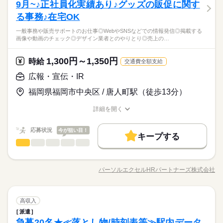
ト ―――――― ◎未経験スタートOK ◎マニュアル完備 ◎駅チ
シフト勤務
土曜 日曜 祝日
休日・休暇
しずか
にぎやか
9月~♪正社員化実績あり♪グッズの販促に関す
応募資格
シフト勤務
職場の様子
8：00の時間帯で1日4h～ ※残業なし 上記の勤務時間は一例で
ャリアなら あなたのご希望にそったお仕事を 紹介できます♪ ▽
カ ◎ていねいな研修あり ご希望教えてください（＊＾＾＊） お
男性
女性
働き方・環境
男女の割合
す。 ガッツリ稼ぎたいフリーターさん 放課後の短時間で働きた
お仕事例… ――――――― ■マッチングアプリのユーザー情報
る事務♪在宅OK
■シフトは自由＆自己申告制です
＼未経験の方も大歓迎★／ ～こんな方にオススメ◎～ ■未経験
働き方・環境
待ちしております◎
続きを読む
い学生さん お子様の帰宅時間に合わせたい主婦（夫）さん どな
入力 ■戸籍のフリガナ入力 ■健康診断のデータ入力 ■動画配信サ
在宅ワーク
ブランクOK
研修制度
日払い
週払い
の方でも働けるオフィスワーク ⇒未経験の主婦（夫）さん・フ
たでもご都合に合わせることができます♪ お気軽にご相談くださ
＼＼高時給★／／
在宅ワーク
ブランクOK
研修制度
日払い
週払い
続きを読む
一般事務や販売サポートのお仕事◎WebやSNSなどでの情報発信◎掲載する
ービスの字幕入力 ■応募はがきの回答データ入力 ■配達用品の注
続きを読む
リーターさんも活躍中♪ ■安定収入×日払いで、長く×スグにお給
ひとりで
みんなで
仕事の仕方
禁煙・分煙
駅5分以内
画像や動画のチェック◎デザイン業者とのやりとり◎売上の…
い！！
学生×主婦（夫）×フリーターみなさん大歓迎◎
文数をコツコツ入力 ■有名人のブログコメントを確認♪【Webパ
料がほしい ■座りながらモクモクとお仕事がしたい etc. ～オフ
禁煙・分煙
駅5分以内
その他
業界
全てのお仕事が、お給料"日払いOK"！で急な金欠にも安心♪
トロール】 ■通販サイトの利用方法に関するお問合せ ▽ポイン
ィスだからこその働きやすさ◎～ ■事務・コールセンター経験者
続きを読む
履歴書不要でまずは『登録だけ』もOK！まずは相談も（＾＾）/
ト ―――――― ◎未経験スタートOK ◎マニュアル完備 ◎駅チ
土曜 日曜 祝日
休日・休暇
1,300円～1,350円
しずか
にぎやか
応募資格
時給
職場の様子
の方はしっかり優遇！ ■髪型・服装・ネイルは自由♪ ■直接雇用
交通費全額支給
#おしゃれOK#駅チカ
カ ◎ていねいな研修あり ご希望教えてください（＊＾＾＊） お
の可能性あり
■シフトは自由＆自己申告制です
＼未経験の方も大歓迎★／ ～こんな方にオススメ◎～ ■未経験
広報・宣伝・IR
待ちしております◎
時給 1,650円～
給与
の方でも働けるオフィスワーク ⇒未経験の主婦（夫）さん・フ
詳しい募集要項をすべて見る
＼＼高時給★／／
福岡県福岡市中央区 / 唐人町駅（徒歩13分）
リーターさんも活躍中♪ ■安定収入×日払いで、長く×スグにお給
【 給与備考 】 ◎日払いOK お給料発生後にケータイ・スマ
お仕事の特徴
学生×主婦（夫）×フリーターみなさん大歓迎◎
料がほしい ■座りながらモクモクとお仕事がしたい etc. ～オフ
ホからのらくらく申請で 自分の好きなタイミングで給与引き落
全てのお仕事が、お給料"日払いOK"！で急な金欠にも安心♪
働く人の待遇向上
詳細を開く
ィスだからこその働きやすさ◎～ ■事務・コールセンター経験者
続きを読む
としが可能♪ ※規定あり 【 交通費備考 】 ★すべてのお仕事
履歴書不要でまずは『登録だけ』もOK！まずは相談も（＾＾）/
職種/応募資格
お仕事の特徴
給与/時間/休日
応募する
の方はしっかり優遇！ ■髪型・服装・ネイルは自由♪ ■直接雇用
で 別途交通費を支給させていただきます♪ ※規定あり ※詳細
高収入
#おしゃれOK#駅チカ
の可能性あり
は面談時にお伝えします
続きを読む
応募状況
今が狙い目！
キープする
基本特徴
時給 1,650円～
給与
広報・宣伝・IR
職種
詳しい募集要項をすべて見る
低い
高い
多い年齢層
未経験OK
20代活躍
30代活躍
40代活躍
50代活躍
続きを読む
【 給与備考 】 ◎日払いOK お給料発生後にケータイ・スマ
一般事務や販売サポートのお仕事 ◎WebやSNSなどでの情報発
長期
期間・時間
ホからのらくらく申請で 自分の好きなタイミングで給与引き落
募集条件
働く人の待遇向上
信 ◎掲載する画像や動画のチェック ◎デザイン業者とのやりと
基本特徴
高収入
としが可能♪ ※規定あり 【 交通費備考 】 ★すべてのお仕事
パーソルエクセルHRパートナーズ株式会社
男性
女性
男女の割合
▼お仕事により異なります▼ 【 シフト例 】 9～17時 9~18時
職種/応募資格
お仕事の特徴
給与/時間/休日
り ◎売上のデータ入力 ◎新商品のデータ登録 ＝＝上記のお仕事
応募する
大量募集
交通費
主婦・主夫
履歴書不要
WEB登録
で 別途交通費を支給させていただきます♪ ※規定あり ※詳細
未経験OK
20代活躍
30代活躍
40代活躍
50代活躍
続きを読む
10～19時 12～21時 13～21時 など！ 【 勤務体系 】 ■9～21
以外も多数あり♪＝＝ 完全在宅のオフィスワークや 誰もが知っ
は面談時にお伝えします
続きを読む
募集条件
時の間で1日7h～ ■週3~OK！ ■研修期間有 ＼以下の条件もOK◎
WEB選考完結
てる有名大学でのオシゴト、 未経験から正社員目指せる事務な
続きを読む
ひとりで
みんなで
仕事の仕方
／ ◇勤務曜日が選べる ◇土日祝休みOK ◇プライベートと両立も
広報・宣伝・IR
職種
ど＊ 9月、10月スタートのお仕事も多数（＾＾） ≪おうちでカ
高収入
大量募集
交通費
主婦・主夫
履歴書不要
WEB登録
低い
高い
多い年齢層
就業時間・曜日
サービス関連
OK ※時間・曜日はお気軽にご相談下さい
業界
続きを読む
続きを読む
ンタン！電話で登録OK≫ 来社不要でラクラク♪まずは登録だけ
派遣
一般事務や販売サポートのお仕事 ◎WebやSNSなどでの情報発
WEB選考完結
長期
期間・時間
でも◎
残業なし
1日7h以下
Wワーク可
週2・3日
週4日
しずか
にぎやか
急募20名★≪落とし物/時刻表等≫駅内データ
応募資格
職場の様子