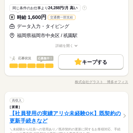
募集条件
働く人の待遇向上
基本特徴
高収入
給与UP
【交通費備考】
9：30～18：15（実働7：45、休憩1：00）
24,288円/月 高い
同じ条件のお仕事より
?
交通費
勤務地固定
主婦・主夫
履歴書不要
※当社規定あり
未経験OK
新卒・第二
20代活躍
30代活躍
40代活躍
◆残業：月10～19時間
給料UPしました！ kkw_bcov2106
募集条件
1,600円
時給
WEB登録
交通費一部支給
応募する
交通費
勤務地固定
主婦・主夫
履歴書不要
データ入力・タイピング
就業時間・曜日
続きを読む
土曜 日曜 祝日
休日・休暇
WEB登録
長期
期間・時間
残20未満
土日祝休
家庭都合休可
福岡県福岡市中央区 / 祇園駅
◆土日祝休み
就業時間・曜日
残20未満
土日祝休
家庭都合休可
9：30～18：15（実働7：45、休憩1：00）
働き方・環境
働き方・環境
◆残業：月10～19時間
詳細を開く
職種/応募資格
お仕事の特徴
給与/時間/休日
在宅ワーク
大手企業
ブランクOK
産休・育休
在宅ワーク
大手企業
ブランクOK
産休・育休
応募状況
社会保険制度
研修制度
資格支援
服装自由
応募集中！
社会保険制度
研修制度
資格支援
服装自由
キープする
土曜 日曜 祝日
休日・休暇
データ入力・タイピング
職種
禁煙・分煙
駅5分以内
派遣活躍中
ルーティン
低い
高い
多い年齢層
禁煙・分煙
駅5分以内
派遣活躍中
ルーティン
◆土日祝休み
【 人気のオフィスワーク 】 ［在宅可能］おもちゃの注文番
PC不要
電話なし
PC不要
電話なし
号入力 【 お仕事内容 】 子供用のおもちゃやグッズの注文番
株式会社グラスト 博多オフィス
男性
女性
男女の割合
活かせるスキル
職種/応募資格
Word
Excel
お仕事の特徴
給与/時間/休日
活かせるスキル
号を 入力するもくもく作業♪ めずらしいお仕事♪ 楽しみながら
続きを読む
お仕事できます♪ ★ノルマ一切なし ★セールス一切なし --- その
Word
Excel
他 ・SNSの内容チェック ・アプリの動作チェック ・子供向け
続きを読む
ひとりで
みんなで
仕事の仕方
データ入力・タイピング
職種
通信教材の問い合わせ対応 ・電気・ガス関連の申込対応 ・ワク
高収入
低い
高い
多い年齢層
メーカー関連
業界
チン接種の予約受付 など ※一部問い合わせ対応をお願いする場
派遣
【 人気のオフィスワーク 】 ［在宅可能］おもちゃの注文番
合があります。
しずか
にぎやか
【社員登用の実績アリ☆未経験OK】既契約の
応募資格
職場の様子
号入力 【 お仕事内容 】 子供用のおもちゃやグッズの注文番
男性
女性
男女の割合
号を 入力するもくもく作業♪ めずらしいお仕事♪ 楽しみながら
更新手続きなど
≪こんな方にオススメ≫ ■未経験歓迎 ■経験者の方 ■学生さん ■
続きを読む
お仕事できます♪ ★ノルマ一切なし ★セールス一切なし --- その
フリーターさん ■ブランクOK ≪待遇バッチリ♪福利厚生★≫ ■
業績好調に伴い2022年3月に博多オフィスをオープン！週2日
＼未経験から社員への登用あり／既存契約の更新に関するお客様対応、手続
他 ・SNSの内容チェック ・アプリの動作チェック ・子供向け
続きを読む
日払い・週払い・月払い選択OK ■研修あり ■昇給あり ■屋内原
ひとりで
みんなで
仕事の仕方