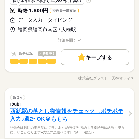
時給 1,250円
24,288円/月 高い
給与
同じ条件のお仕事より
?
PC不要
詳しい募集要項をすべて見る
事務未経験歓迎♪
月収例 193,750円
土曜 日曜 祝日
休日・休暇
1,600円
時給
交通費一部支給
●入力などPC操作やスマホ触ったことがあればOK！
お仕事の特徴
20代30代活躍中★SNSやトレンドが好きな方におすすめ★「こ
土・日・祝日休みの週休2日のお仕事です。
●ニュースやトレンドが好きな方にもオススメ♪
データ入力・タイピング
の画像はOK！」などガイドラインに沿って簡単チェック業務♪
応募する
基本特徴
長期
期間・時間
時間相談可能★コツコツ・もくもくだけどチームで進めるから
福岡県福岡市南区 / 大橋駅
未経験OK
新卒・第二
20代活躍
30代活躍
40代活躍
安心◎
07：00～15：45（実働07：45、休憩01：00）
時給 1,250円
給与
詳しい募集要項をすべて見る
詳細を開く
09：30～18：15（実働07：45、休憩01：00）
募集条件
職種/応募資格
お仕事の特徴
給与/時間/休日
月収例 193,750円
●ほぼ残業なし☆（発生しても月0～5時間）
交通費
即日スタート
勤務地固定
主婦・主夫
続きを読む
※時間固定の相談OK
応募状況
応募集中！
キープする
履歴書不要
WEB登録
基本特徴
応募する
データ入力・タイピング
職種
長期
期間・時間
男性
女性
男女の割合
未経験OK
新卒・第二
20代活躍
30代活躍
40代活躍
就業時間・曜日
【超レア案件★】 海外ドラマや漫画のあらすじ入力☆彡 ＜お仕
休日・休暇
07：00～15：45（実働07：45、休憩01：00）
募集条件
事内容＞ ・あらすじ入力 ・テロップ入力 ・内容に誤りがないか
残業なし
16時前退社
週4日
家庭都合休可
09：30～18：15（実働07：45、休憩01：00）
株式会社グラスト 天神オフィス
●土日祝含むシフト制♪
ひとりで
みんなで
仕事の仕方
職種/応募資格
お仕事の特徴
給与/時間/休日
チェック フォーマットに沿っての入力なので 未経験でも問題ナ
交通費
即日スタート
勤務地固定
主婦・主夫
●ほぼ残業なし☆（発生しても月0～5時間）
シフト勤務
続きを読む
続きを読む
ッシング（＊´ω｀） お気軽にご応募下さい★ その他 ・SNSの
※時間固定の相談OK
履歴書不要
WEB登録
内容チェック ・アプリの動作チェック ・子供向け通信教材の問
続きを読む
働き方・環境
しずか
にぎやか
職場の様子
就業時間・曜日
データ入力・タイピング
職種
い合わせ対応 ・電気・ガス関連の申込対応 ・ワクチン接種の予
高収入
男性
女性
男女の割合
大手企業
ブランクOK
社会保険制度
研修制度
メーカー関連
業界
約受付 など ※一部問い合わせ対応をお願いする場合がありま
残業なし
16時前退社
週4日
家庭都合休可
派遣
【超レア案件★】 海外ドラマや漫画のあらすじ入力☆彡 ＜お仕
休日・休暇
す。 ※就業するお仕事によりシフトや時給は異なります。
西新駅の落とし物情報をチェック→ポチポチ
応募資格
資格支援
服装自由
禁煙・分煙
駅5分以内
社員食堂
事内容＞ ・あらすじ入力 ・テロップ入力 ・内容に誤りがないか
シフト勤務
●土日祝含むシフト制♪
ひとりで
みんなで
仕事の仕方
チェック フォーマットに沿っての入力なので 未経験でも問題ナ
入力♪週2~OK＠ももち
働き方・環境
■未経験歓迎
少人数
ルーティン
英語不要
電話なし
続きを読む
ッシング（＊´ω｀） お気軽にご応募下さい★ その他 ・SNSの
■経験者の方
大手企業
ブランクOK
社会保険制度
研修制度
週3日～、1日4h～の柔軟シフト★期間も短期～安定の長期ま
登録会は福岡の事務所にて行います 給与備考 昇給あり※給与は経験・能力
内容チェック ・アプリの動作チェック ・子供向け通信教材の問
続きを読む
■学生さん
しずか
にぎやか
職場の様子
によりことなります■支払方法選べます日払い・週払い…
で…あなたの都合に合わせてお仕事ができます（＾＾♪登録会は
い合わせ対応 ・電気・ガス関連の申込対応 ・ワクチン接種の予
資格支援
服装自由
禁煙・分煙
駅5分以内
社員食堂
■フリーターさん
メーカー関連
業界
月～金まで開催中！登録時の履歴書は不要です！！