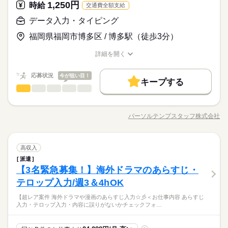
IT・通信関連
業界
◆服装自由！デニム、ネイルOK！
中からあなたのご希望に合わせて選べます♪ 09月、10月スター
1,250円
時給
就業前にも、オンラインでの研修など サポート体制も整えてい
続きを読む
交通費全額支給
◇同業務の方もいて安心！すぐに聞ける環境です！
トのご希望の方も まずはお気軽にご相談ください☆
応募資格
ますので 安心してご応募ください◎
◆残業量は選択OK！
データ入力・タイピング
オフィスワーク未経験OK！ ※事務経験がある方歓迎 【オフィ
時給 1,400円～
給与
福岡県福岡市博多区 / 博多駅（徒歩3分）
スワークデビュー大歓迎！】 前職が飲食やアパレルなどで オフ
詳しい募集要項をすべて見る
【大手通信会社・事務センター】【時給1400円！博多駅筑紫口
ィスワーク初挑戦！という 先輩方も多くいらっしゃいます！ オ
交通費 1ヵ月3万円を上限として実費支給 月収例 21万7000円 時
お仕事の特徴
すぐ】
詳細を開く
フィス未経験でもチャレンジできる お仕事が他にもたくさん♪
給1400円×実働7h30m×週5日×4週+残業5h ※月収例を保証するも
◆服装自由！デニム、ネイルOK！
職種/応募資格
お仕事の特徴
給与/時間/休日
働く人の待遇向上
就業前にも、オンラインでの研修など サポート体制も整えてい
続きを読む
のではありません。 ha_rs_001
◇同業務の方もいて安心！すぐに聞ける環境です！
応募する
ますので 安心してご応募ください◎
高収入
応募状況
今が狙い目！
◆残業量は選択OK！
キープする
続きを読む
データ入力・タイピング
職種
基本特徴
低い
高い
多い年齢層
時給 1,400円～
給与
詳しい募集要項をすべて見る
☆時間相談可☆動画・画像などの簡単チェック業務♪≪博多駅す
未経験OK
新卒・第二
40代活躍
続きを読む
交通費 1ヵ月3万円を上限として実費支給 月収例 21万7000円 時
ぐ≫＼チームで業務を行うので安心◎／ ●投稿されている画像・
長期
期間・時間
給1400円×実働7h30m×週5日×4週+残業5h ※月収例を保証するも
パーソルテンプスタッフ株式会社
男性
女性
男女の割合
職種/応募資格
募集条件
お仕事の特徴
給与/時間/休日
働く人の待遇向上
動画のモニタリング⇒ガイドラインに沿った内容かどうかの簡
基本特徴
高収入
のではありません。 ha_rs_001
続きを読む
09：00-17：30（休憩60分）実働7時間30分
単なチェックです★ ●専用ツールの操作・入力 ★電話対応はあ
応募する
交通費
1ヵ月以内にスタート
勤務地固定
募集条件
主婦・主夫
未経験OK
新卒・第二
40代活躍
※残業時間：月5時間～10時間程度。■繁忙の状況により対応可
りません ★
続きを読む
ひとりで
みんなで
仕事の仕方
続きを読む
能な方には残業をお願いすることがあります。
履歴書不要
交通費
データ入力・タイピング
1ヵ月以内にスタート
WEB登録
勤務地固定
主婦・主夫
職種
高収入
低い
高い
多い年齢層
IT・通信関連
■残業なしも相談可能です。
業界
派遣
☆時間相談可☆動画・画像などの簡単チェック業務♪≪博多駅す
履歴書不要
WEB登録
就業時間・曜日
続きを読む
【3名緊急募集！】海外ドラマのあらすじ・
応募資格
ぐ≫＼チームで業務を行うので安心◎／ ●投稿されている画像・
就業時間・曜日
働き方・環境
長期
期間・時間
残20未満
土日祝休
残20未満
土日祝休
男性
女性
男女の割合
動画のモニタリング⇒ガイドラインに沿った内容かどうかの簡
テロップ入力/週3＆4hOK
事務未経験歓迎♪
土曜 日曜 祝日
休日・休暇
続きを読む
大手企業
産休・育休
社会保険制度
研修制度
09：00-17：30（休憩60分）実働7時間30分
単なチェックです★ ●専用ツールの操作・入力 ★電話対応はあ
働き方・環境
●入力などPC操作やスマホ触ったことがあればOK！
※残業時間：月5時間～10時間程度。■繁忙の状況により対応可
20代30代活躍中★SNSやトレンドが好きな方におすすめ★「こ
【超レア案件 海外ドラマや漫画のあらすじ入力☆彡＜お仕事内容 あらすじ
りません ★
続きを読む
土・日・祝日休みの週休2日のお仕事です。
資格支援
服装自由
禁煙・分煙
駅5分以内
英語不要
●ニュースやトレンドが好きな方にもオススメ♪
ひとりで
みんなで
仕事の仕方
大手企業
産休・育休
社会保険制度
研修制度
入力・テロップ入力・内容に誤りがないかチェックフォ…
能な方には残業をお願いすることがあります。
の画像はOK！」などガイドラインに沿って簡単チェック業務♪
IT・通信関連
■残業なしも相談可能です。
業界
PC不要
時間相談可能★コツコツ・もくもくだけどチームで進めるから
資格支援
服装自由
禁煙・分煙
駅5分以内
英語不要
安心◎
応募資格