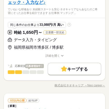
号を 入力するもくもく作業♪ めずらしいお仕事♪ 楽しみながら
ェック・入力など♪
≪こんな方にオススメ≫ ■未経験歓迎 ■経験者の方 ■学生さん ■
続きを読む
お仕事できます♪ ★ノルマ一切なし ★セールス一切なし --- その
フリーターさん ■ブランクOK ≪待遇バッチリ♪福利厚生★≫ ■
業績好調に伴い2022年3月に博多オフィスをオープン！週2日
ていねいな研修あり 未経験スタートも安心 ネオキャリアならあなたのご希
他 ・SNSの内容チェック ・アプリの動作チェック ・子供向け
続きを読む
日払い・週払い・月払い選択OK ■研修あり ■昇給あり ■屋内原
ひとりで
みんなで
仕事の仕方
望にそったお仕事を紹介できます お仕事例 マッチング…
～、1日4h～の柔軟シフト★期間も短期～安定の長期まで…あな
通信教材の問い合わせ対応 ・電気・ガス関連の申込対応 ・ワク
則禁煙（勤務先により喫煙室あり）
メーカー関連
業界
たの都合に合わせたお仕事をご案内♪登録会は月～金まで開催
チン接種の予約受付 など ※一部問い合わせ対応をお願いする場
続きを読む
中！登録時の履歴書は不要です！！
合があります。
しずか
にぎやか
応募資格
職場の様子
33,088円/月 高い
同じ条件のお仕事より
?
≪こんな方にオススメ≫ ■未経験歓迎 ■経験者の方 ■学生さん ■
1,650円～
時給
交通費一部支給
時給 1,600円
給与
フリーターさん ■ブランクOK ≪待遇バッチリ♪福利厚生★≫ ■
詳しい募集要項をすべて見る
お仕事の特徴
業績好調に伴い2022年3月に博多オフィスをオープン！週2日
日払い・週払い・月払い選択OK ■研修あり ■昇給あり ■屋内原
データ入力・タイピング
【給与備考】 ■昇給あり ※給与は経験・能力によりことなりま
～、1日4h～の柔軟シフト★期間も短期～安定の長期まで…あな
働く人の待遇向上
則禁煙（勤務先により喫煙室あり）
す ■支払方法選べます 日払い・週払い・月払い どれでも自由に
たの都合に合わせたお仕事をご案内♪登録会は月～金まで開催
福岡県福岡市博多区 / 博多駅
続きを読む
選べます！！ ------------- <月収例> ■週5日×フルタイム8hの場合
高収入
中！登録時の履歴書は不要です！！
応募する
時給1,600円×8h×22日＝281,600円 ■週2日×ショートタイム6hの
詳細を開く
基本特徴
場合 時給1,600円×6h×14日＝134,400円 【交通費備考】 ※当社
続きを読む
職種/応募資格
お仕事の特徴
給与/時間/休日
時給 1,600円
給与
規定で別途支給 上限：月額5万円
未経験OK
新卒・第二
20代活躍
30代活躍
40代活躍
続きを読む
詳しい募集要項をすべて見る
応募状況
応募者増加中！
【給与備考】 ■昇給あり ※給与は経験・能力によりことなりま
キープする
募集条件
働く人の待遇向上
基本特徴
1ヵ月～3ヵ月
高収入
期間・時間
データ入力・タイピング
職種
す ■支払方法選べます 日払い・週払い・月払い どれでも自由に
低い
高い
多い年齢層
交通費
主婦・主夫
学生歓迎
選べます！！ ------------- <月収例> ■週5日×フルタイム8hの場合
未経験OK
新卒・第二
20代活躍
30代活躍
40代活躍
09：00～18：00 10：00～14：00 14：00～18：00 09：00～1
／ ていねいな研修あり☆ 未経験スタートも安心♪ ＼ ネオキ
応募する
時給1,600円×8h×22日＝281,600円 ■週2日×ショートタイム6hの
募集条件
就業時間・曜日
8：00の時間帯で1日4h～ ※残業なし 上記の勤務時間は一例で
ャリアなら あなたのご希望にそったお仕事を 紹介できます♪ ▽
交通費
主婦・主夫
学生歓迎
就業時間・曜日
株式会社ネオキャリア ～Neo career～
場合 時給1,600円×6h×14日＝134,400円 【交通費備考】 ※当社
男性
続きを読む
女性
男女の割合
す。 ガッツリ稼ぎたいフリーターさん 放課後の短時間で働きた
職種/応募資格
お仕事の特徴
給与/時間/休日
お仕事例… ――――――― ■マッチングアプリのユーザー情報
残20未満
10時～出社
1日4h以下
1日7h以下
残20未満
10時～出社
1日4h以下
1日7h以下
続きを読む
規定で別途支給 上限：月額5万円
い学生さん お子様の帰宅時間に合わせたい主婦（夫）さん どな
続きを読む
入力 ■戸籍のフリガナ入力 ■健康診断のデータ入力 ■動画配信サ
たでもご都合に合わせることができます♪ お気軽にご相談くださ
16時前退社
扶養内
Wワーク可
週2・3日
週4日
続きを読む
ービスの字幕入力 ■応募はがきの回答データ入力 ■配達用品の注
続きを読む
16時前退社
扶養内
Wワーク可
週2・3日
週4日
ひとりで
みんなで
仕事の仕方
1ヵ月～3ヵ月
期間・時間
い！！
データ入力・タイピング
職種
文数をコツコツ入力 ■有名人のブログコメントを確認♪【Webパ
3日以内公開
給与UP
低い
高い
多い年齢層
土日祝休
平日休み
家庭都合休可
土日祝のみ
土日祝休
平日休み
家庭都合休可
土日祝のみ
その他
業界
トロール】 ■通販サイトの利用方法に関するお問合せ ▽ポイン
派遣
09：00～18：00 10：00～14：00 14：00～18：00 09：00～1
／ ていねいな研修あり☆ 未経験スタートも安心♪ ＼ ネオキ