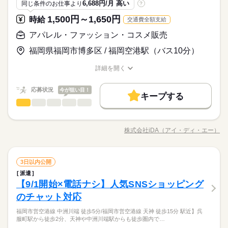
応募資格
日払い
週払い
禁煙・分煙
駅5分以内
6,688円/月 高い
同じ条件のお仕事より
?
なたでもご都合に合わせることができます♪ お気軽にご相談くだ
やすさはもちろん！！ 面白&珍し仕事を多数準備中です♪ 未経験
■未経験OK ＼異業種からの転職も多数／ 受付・フロント、 飲
さい！！
土曜 日曜 祝日
休日・休暇
活躍のお仕事ばかり！ お気軽にお問い合わせを♪
1,500円～1,650円
お仕事の特徴
時給
交通費全額支給
時給 1,400円～1,800円
給与
食（ホール・キッチン）、イベント、 データ入力、軽作業な
詳しい募集要項をすべて見る
超々BIGな大募集☆彡【未経験】【短期】【高時給】【コツコツ
■シフトは自由＆自己申告制です
働く人の待遇向上
ど、 全く別職種からの、チャレンジも大歓迎です♪
アパレル・ファッション・コスメ販売
【給与備考】 ＜月収例＞ ＊週3日勤務（8時間）の場合 時給140
入力】【週3～OK】→ALL OK！！！夏に向けた採用超強化で
0円×8時間×14日 ＝月収15万6,800円 ＊週5日勤務（8時間）の場
高収入
す！！何かとお金のかかる夏に向けてガッツり稼ぎましょう♪
福岡県福岡市博多区 / 福岡空港駅（バス10分）
続きを読む
合 時給1600円×8時間×23日 ＝月収29万4,400円 ＋交通費 ＜その
応募する
基本特徴
他待遇＞ ＊日払いOK※規定あり 【交通費備考】 ※弊社規定内
詳細を開く
で支給
続きを読む
未経験OK
新卒・第二
20代活躍
30代活躍
40代活躍
職種/応募資格
お仕事の特徴
給与/時間/休日
続きを読む
時給 1,400円～1,800円
給与
詳しい募集要項をすべて見る
50代活躍
60代歓迎
働く人の待遇向上
応募状況
基本特徴
今が狙い目！
高収入
【給与備考】 ＜月収例＞ ＊週3日勤務（8時間）の場合 時給140
キープする
1ヵ月～3ヵ月
期間・時間
アパレル・ファッション・コスメ販売
職種
募集条件
0円×8時間×14日 ＝月収15万6,800円 ＊週5日勤務（8時間）の場
未経験OK
新卒・第二
20代活躍
30代活躍
40代活躍
男性
女性
男女の割合
合 時給1600円×8時間×23日 ＝月収29万4,400円 ＋交通費 ＜その
00：00～00：00 09：00～18：00 13：00～21：00 24時間稼働の
SNSで話題沸騰！ 「資生堂系ブランド」での英語通訳・美容部
交通費
勤務地固定
主婦・主夫
外国人/留学生
応募する
50代活躍
60代歓迎
他待遇＞ ＊日払いOK※規定あり 【交通費備考】 ※弊社規定内
データセンターで 好きな時間で勤務可能☆彡 ・08：00~17：00
員のお仕事！ 【仕事内容】通訳、コスメの接客販売、その他付
募集条件
株式会社iDA（アイ・ディ・エー）
履歴書不要
WEB登録
WEB選考完結
で支給
ひとりで
続きを読む
みんなで
仕事の仕方
・09：00~18：00 ・11：00~20：00 ・13：00~21：00 ・15：00
職種/応募資格
お仕事の特徴
給与/時間/休日
続きを読む
随する業務 具体的に… ・英語通訳 ・化粧品のカウンセリング
続きを読む
交通費
勤務地固定
主婦・主夫
外国人/留学生
~24：00 ・19：00~翌03：00 ・22：00~翌07：00 ・24：00~翌0
・コスメ販売 ・店舗クリンネス ・販促品・商品発注、納品フォ
就業時間・曜日
9：00 などなど （実働8時間／休憩1時間） 上記はあくまで一
続きを読む
ロー ・バックヤード作業 ・レジ業務 など 【勤務地】福岡空港
続きを読む
履歴書不要
WEB登録
WEB選考完結
しずか
にぎやか
職場の様子
10時～出社
Wワーク可
週2・3日
週4日
土日祝休
1ヵ月～3ヵ月
期間・時間
例です！ この時間で働きたい！などあれば お気軽にご相談くだ
アパレル・ファッション・コスメ販売
職種
国際線免税店 【接客対応ブランド】NARS、BAUM、IPSA 【服
3日以内公開
男性
女性
男女の割合
就業時間・曜日
ファッション・コスメ関連
業界
さいませ♪ 「平日のみが良い」 「希望休を提出したい」 なども
装】ご用意できるまではご自身の黒スーツの着用お願いします
派遣
シフト勤務
00：00～00：00 09：00～18：00 13：00～21：00 24時間稼働の
SNSで話題沸騰！ 「資生堂系ブランド」での英語通訳・美容部
10時～出社
Wワーク可
週2・3日
週4日
土日祝休
相談OK♪
【ポイント】 ・多数のスタッフ在籍で必ず相談や質問できる環
月曜 火曜 水曜 木曜 金曜 土曜 日曜 祝日
休日・休暇
【9/1開始×電話ナシ】人気SNSショッピング
応募資格
データセンターで 好きな時間で勤務可能☆彡 ・08：00~17：00
員のお仕事！ 【仕事内容】通訳、コスメの接客販売、その他付
働き方・環境
境 ・ナチュラルな髪色、まつエク、ショートネイルOK◎ ・残業
ひとりで
みんなで
仕事の仕方
・09：00~18：00 ・11：00~20：00 ・13：00~21：00 ・15：00
シフト勤務
随する業務 具体的に… ・英語通訳 ・化粧品のカウンセリング
のチャット対応
※週3日勤務～OK ※土日祝休み希望などもご相談ください♪ 長
・日常会話レベルの日本語と英語を使用しての接客が可能な方
ほぼなし（月1～2時間ほど）
続きを読む
~24：00 ・19：00~翌03：00 ・22：00~翌07：00 ・24：00~翌0
ブランクOK
産休・育休
社会保険制度
研修制度
働き方・環境
・コスメ販売 ・店舗クリンネス ・販促品・商品発注、納品フォ
期&週5勤務大歓迎☆彡 →スーパー優遇中です！ →安定&安心勤
・コスメ業界での接客販売経験がある方（年数や雇用形態不
9：00 などなど （実働8時間／休憩1時間） 上記はあくまで一
残業ほぼなし｜相談や質問しやすい環境｜ロッカーから店舗へ
続きを読む
福岡市営空港線 中洲川端 徒歩5分/福岡市営空港線 天神 徒歩15分 駅近】呉
ロー ・バックヤード作業 ・レジ業務 など 【勤務地】福岡空港
続きを読む
務可能！！ お気軽にご相談くださいませ☆彡
問）
ブランクOK
産休・育休
しずか
社会保険制度
研修制度
にぎやか
服装自由
日払い
週払い
車OK
ルーティン
職場の様子
服町駅から徒歩2分、天神や中洲川端駅からも徒歩圏内で…
例です！ この時間で働きたい！などあれば お気軽にご相談くだ
の移動時間も給与発生
国際線免税店 【接客対応ブランド】NARS、BAUM、IPSA 【服
・フルタイム勤務可能な方