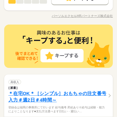
働く人の待遇向上
基本特徴
高収入
給与UP
一般事務・OA事務
職種
※当社規定あり
低い
高い
◆残業：月10～19時間
多い年齢層
交通費
勤務地固定
主婦・主夫
履歴書不要
給料UPしました！ kkw_bcov2106
未経験OK
新卒・第二
20代活躍
30代活躍
40代活躍
ディレクションと進行管理・設定業務 ◆企画業務のサポート、
応募する
募集条件
ディレクション（Webバナー、LP、公式SNS等） ◆各種クリエ
WEB登録
パーソルエクセルHRパートナーズ株式会社
男性
女性
男女の割合
職種/応募資格
お仕事の特徴
給与/時間/休日
イティブ制作の検討、進行管理 ◆入稿・配信設定 ◆各種ログの
土曜 日曜 祝日
休日・休暇
交通費
勤務地固定
主婦・主夫
履歴書不要
続きを読む
就業時間・曜日
長期
期間・時間
続きを読む
集計および配信レポート作成 ＝＝上記のお仕事以外も多数あり♪
◆土日祝休み
WEB登録
＝＝ 完全在宅のオフィスワークや 誰もが知ってる有名大学での
続きを読む
残20未満
土日祝休
家庭都合休可
9：30～18：15（実働7：45、休憩1：00）
ひとりで
みんなで
仕事の仕方
就業時間・曜日
一般事務・OA事務
職種
オシゴト、 未経験から正社員目指せる事務など＊ 9月、10月ス
残20未満
土日祝休
家庭都合休可
低い
高い
◆残業：月10～19時間
多い年齢層
IT・通信関連
業界
働き方・環境
タートのお仕事も多数（＾＾） ≪おうちでカンタン！電話で登
働き方・環境
ディレクションと進行管理・設定業務 ◆企画業務のサポート、
録OK≫ 来社不要でラクラク♪まずは登録だけでも◎
しずか
にぎやか
応募資格
在宅ワーク
大手企業
ブランクOK
産休・育休
職場の様子
ディレクション（Webバナー、LP、公式SNS等） ◆各種クリエ
在宅ワーク
大手企業
ブランクOK
産休・育休
男性
女性
男女の割合
イティブ制作の検討、進行管理 ◆入稿・配信設定 ◆各種ログの
土曜 日曜 祝日
休日・休暇
＼未経験さん歓迎／ オフィスワークがはじめての方や 派遣がは
社会保険制度
研修制度
資格支援
服装自由
続きを読む
社会保険制度
研修制度
資格支援
服装自由
集計および配信レポート作成 ＝＝上記のお仕事以外も多数あり♪
じめての方も安心＊ 自宅で学べるe-learning（無料）など 研修制
◆土日祝休み
当社限定☆パナソニック健保加入♪ご本人負担約4割で保険料が
禁煙・分煙
駅5分以内
派遣活躍中
ルーティン
＝＝ 完全在宅のオフィスワークや 誰もが知ってる有名大学での
続きを読む
禁煙・分煙
駅5分以内
派遣活躍中
ルーティン
度バッチリ★ もちろん経験者さんも大歓迎♪＊ 全国に4,500件以
ひとりで
みんなで
仕事の仕方
オトク！＼服装・髪色・ネイル自由＋＊／アクセス抜群◎博多
オシゴト、 未経験から正社員目指せる事務など＊ 9月、10月ス
上の お仕事がある パーソルエクセルHRパートナーズ。 ●勤務時
PC不要
電話なし
IT・通信関連
業界
PC不要
電話なし
エリアOFFICE！研修アリ◎
タートのお仕事も多数（＾＾） ≪おうちでカンタン！電話で登
間を相談したい ●経験がないから不安 そんな方の要望もしっか
続きを読む
活かせるスキル
録OK≫ 来社不要でラクラク♪まずは登録だけでも◎
Word
Excel
活かせるスキル
しずか
にぎやか
応募資格
職場の様子
りお聞きして あなたにピッタリなお仕事をご紹介させて頂きま
す。
Word
Excel
＼未経験さん歓迎／ オフィスワークがはじめての方や 派遣がは
お仕事の特徴
高収入
時給 1,500円
給与
じめての方も安心＊ 自宅で学べるe-learning（無料）など 研修制
詳しい募集要項をすべて見る
当社限定☆パナソニック健保加入♪ご本人負担約4割で保険料が
派遣
働く人の待遇向上
度バッチリ★ もちろん経験者さんも大歓迎♪＊ 全国に4,500件以
【交通費備考】
オトク！＼服装・髪色・ネイル自由＋＊／アクセス抜群◎博多
＊在宅OK＊［シンプル］おもちゃの注文番号
上の お仕事がある パーソルエクセルHRパートナーズ。 ●勤務時
※当社規定あり
高収入
給与UP
エリアOFFICE！研修アリ◎
間を相談したい ●経験がないから不安 そんな方の要望もしっか
続きを読む
入力＃週2日＃4時間～
給料UPしました！ kkw_bcov2106
応募する
基本特徴
りお聞きして あなたにピッタリなお仕事をご紹介させて頂きま
登録会は福岡の事務所にて行います 給与備考 昇給あり※給与は経験・能力
す。
未経験OK
新卒・第二
20代活躍
30代活躍
40代活躍
続きを読む
によりことなります■支払方法選べます日払い・週払い…
時給 1,500円
給与
長期
期間・時間
詳しい募集要項をすべて見る