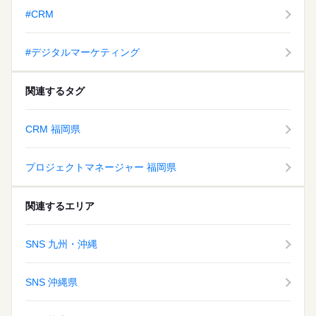
駅5分以内
ルーティン
わせることができます♪ お気軽にご相談ください！！
続きを読む
駅5分以内
ルーティン
#CRM
休日・休暇
#デジタルマーケティング
■週3～5日まで
シフトは自由＆自己申告制です
関連するタグ
CRM 福岡県
プロジェクトマネージャー 福岡県
関連するエリア
SNS 九州・沖縄
SNS 沖縄県