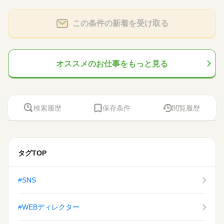
の申込対応 ・ワクチン接種の予約受付 など ※一部問い合わせ対
■フリーターさん
メーカー関連
業界
月～金まで開催中！登録時の履歴書は不要です！！
応をお願いする場合があります。
休日・休暇
■ブランクOK
しずか
にぎやか
応募資格
職場の様子
この条件の新着を受け取る
シフト制/土日祝含む週5日のシフトワークです
■未経験歓迎
お仕事の特徴
時給 1,600円
給与
■経験者の方
詳しい募集要項をすべて見る
週3日～、1日4h～の柔軟シフト★期間も短期～安定の長期ま
働く人の待遇向上
■学生さん
【給与備考】 ■昇給あり ※給与は経験・能力によりことなりま
で…あなたの都合に合わせてお仕事ができます（＾＾♪登録会は
■フリーターさん
オススメのお仕事をもっと見る
す ■支払方法選べます 日払い・週払い・月払い どれでも自由に
高収入
月～金まで開催中！登録時の履歴書は不要です！！
■ブランクOK
選べます！！ ------------- <月収例> ■週5日×フルタイム8hの場合
応募する
基本特徴
時給1,600円×8h×22日＝281,600円 ■週3日×ショートタイム6hの
場合 時給1,600円×6h×14日＝134,400円 【交通費備考】 ※当社
続きを読む
未経験OK
新卒・第二
20代活躍
30代活躍
40代活躍
続きを読む
時給 1,600円
給与
規定で別途支給 上限：月額5万円
詳しい募集要項をすべて見る
50代活躍
検索履歴
保存条件
閲覧履歴
働く人の待遇向上
基本特徴
高収入
【給与備考】 ■昇給あり ※給与は経験・能力によりことなりま
1ヵ月～3ヵ月
期間・時間
募集条件
す ■支払方法選べます 日払い・週払い・月払い どれでも自由に
未経験OK
新卒・第二
20代活躍
30代活躍
40代活躍
選べます！！ ------------- <月収例> ■週5日×フルタイム8hの場合
09：00～18：00 10：00～14：00 09：00～18：00の時間帯で1
交通費
主婦・主夫
学生歓迎
応募する
50代活躍
時給1,600円×8h×22日＝281,600円 ■週3日×ショートタイム6hの
日4h～ ※残業なし 上記の勤務時間は一例です。 ガッツリ稼ぎ
募集条件
就業時間・曜日
交通費
主婦・主夫
学生歓迎
場合 時給1,600円×6h×14日＝134,400円 【交通費備考】 ※当社
続きを読む
就業時間・曜日
たいフリーターさん 放課後の短時間で働きたい学生さん お子様
続きを読む
タグTOP
規定で別途支給 上限：月額5万円
の帰宅時間に合わせたい主婦（夫）さん どなたでもご都合に合
残20未満
10時～出社
1日4h以下
1日7h以下
残20未満
10時～出社
1日4h以下
1日7h以下
わせることができます♪ お気軽にご相談ください！！
続きを読む
16時前退社
扶養内
Wワーク可
週2・3日
週4日
16時前退社
扶養内
Wワーク可
週2・3日
週4日
1ヵ月～3ヵ月
期間・時間
#SNS
土日祝休
家庭都合休可
土日祝のみ
シフト勤務
土日祝休
家庭都合休可
土日祝のみ
シフト勤務
09：00～18：00 10：00～14：00 09：00～18：00の時間帯で1
休日・休暇
働き方・環境
日4h～ ※残業なし 上記の勤務時間は一例です。 ガッツリ稼ぎ
働き方・環境
#WEBディレクター
たいフリーターさん 放課後の短時間で働きたい学生さん お子様
ブランクOK
研修制度
日払い
週払い
禁煙・分煙
■週3～5日まで
の帰宅時間に合わせたい主婦（夫）さん どなたでもご都合に合
ブランクOK
研修制度
日払い
週払い
禁煙・分煙
シフトは自由＆自己申告制です