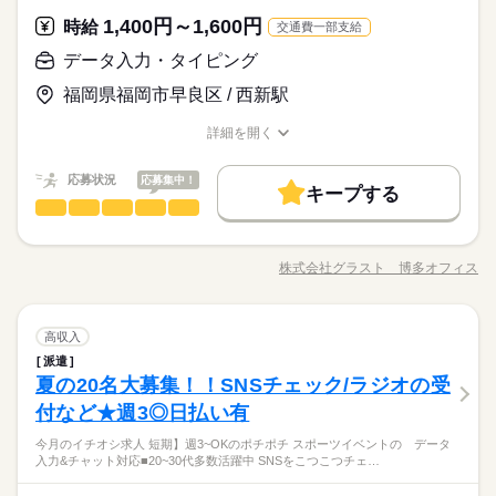
約受付 など ※一部問い合わせ対応をお願いする場合がありま
■ブランクOK
少人数
ルーティン
英語不要
電話なし
す。 ※就業するお仕事によりシフトや時給は異なります。
1,400円～1,600円
応募資格
時給
交通費一部支給
■未経験歓迎
データ入力・タイピング
お仕事の特徴
時給 1,600円
給与
■経験者の方
詳しい募集要項をすべて見る
週3日～、1日4h～の柔軟シフト★期間も短期～安定の長期ま
働く人の待遇向上
福岡県福岡市早良区 / 西新駅
■学生さん
【給与備考】 ■昇給あり ※給与は経験・能力によりことなりま
で…あなたの都合に合わせてお仕事ができます（＾＾♪登録会は
■フリーターさん
す ■支払方法選べます 日払い・週払い・月払い どれでも自由に
高収入
月～金まで開催中！登録時の履歴書は不要です！！
詳細を開く
■ブランクOK
選べます！！ ------------- <月収例> ■週5日×フルタイム8hの場合
職種/応募資格
お仕事の特徴
給与/時間/休日
応募する
基本特徴
時給1,600円×8h×22日＝281,600円 ■週3日×ショートタイム6hの
場合 時給1,600円×6h×14日＝134,400円 ※上記は一例となりま
続きを読む
応募状況
応募集中！
未経験OK
新卒・第二
20代活躍
30代活躍
40代活躍
続きを読む
キープする
時給 1,600円
給与
す。 就業するお仕事によりシフトは異なります。 【交通費備
データ入力・タイピング
職種
詳しい募集要項をすべて見る
50代活躍
男性
女性
男女の割合
働く人の待遇向上
基本特徴
考】 ※当社規定で別途支給 上限：月額5万円
高収入
【給与備考】 ■昇給あり ※給与は経験・能力によりことなりま
【超レア案件★】 駅や電車に関するお仕事♪ ＜お仕事内容＞ ・
1ヵ月～3ヵ月
期間・時間
募集条件
す ■支払方法選べます 日払い・週払い・月払い どれでも自由に
未経験OK
新卒・第二
20代活躍
30代活躍
40代活躍
定期券 ・時刻表 ・落とし物 ・切符の枚数 などなど駅や電車に
選べます！！ ------------- <月収例> ■週5日×フルタイム8hの場合
株式会社グラスト 博多オフィス
ひとりで
みんなで
仕事の仕方
09：00～18：00 10：00～14：00 09：00～18：00の時間帯で1
大量募集
交通費
主婦・主夫
職種/応募資格
学生歓迎
履歴書不要
お仕事の特徴
給与/時間/休日
関するデータを 入力していただくお仕事★ フォーマットに沿っ
応募する
50代活躍
時給1,600円×8h×22日＝281,600円 ■週3日×ショートタイム6hの
続きを読む
日4h～ ※残業なし 上記の勤務時間は一例です。 ガッツリ稼ぎ
ての入力なので 未経験でも問題ナッシング（＊´ω｀） お気軽に
募集条件
場合 時給1,600円×6h×14日＝134,400円 ※上記は一例となりま
続きを読む
就業時間・曜日
たいフリーターさん 放課後の短時間で働きたい学生さん お子様
続きを読む
ご応募下さい★ その他 ・SNSの内容チェック ・アプリの動作
続きを読む
しずか
にぎやか
職場の様子
す。 就業するお仕事によりシフトは異なります。 【交通費備
大量募集
交通費
主婦・主夫
学生歓迎
履歴書不要
の帰宅時間に合わせたい主婦（夫）さん どなたでもご都合に合
データ入力・タイピング
職種
チェック ・子供向け通信教材の問い合わせ対応 ・電気・ガス関
高収入
1日4h以下
1日7h以下
16時前退社
扶養内
男性
女性
男女の割合
考】 ※当社規定で別途支給 上限：月額5万円
就業時間・曜日
インターネット・Web関連
わせることができます♪ お気軽にご相談ください！！
業界
続きを読む
連の申込対応 ・ワクチン接種の予約受付 など ※一部問い合わせ
派遣
【超レア案件★】 駅や電車に関するお仕事♪ ＜お仕事内容＞ ・
Wワーク可
週2・3日
週4日
土日祝休
土日祝のみ
1ヵ月～3ヵ月
期間・時間
対応をお願いする場合があります。
1日4h以下
1日7h以下
16時前退社
扶養内
夏の20名大募集！！SNSチェック/ラジオの受
応募資格
定期券 ・時刻表 ・落とし物 ・切符の枚数 などなど駅や電車に
ひとりで
みんなで
シフト勤務
仕事の仕方
09：00～18：00 10：00～14：00 09：00～18：00の時間帯で1
関するデータを 入力していただくお仕事★ フォーマットに沿っ
付など★週3◎日払い有
Wワーク可
週2・3日
週4日
土日祝休
土日祝のみ
■未経験歓迎
休日・休暇
続きを読む
日4h～ ※残業なし 上記の勤務時間は一例です。 ガッツリ稼ぎ
ての入力なので 未経験でも問題ナッシング（＊´ω｀） お気軽に
■経験者の方
働き方・環境
たいフリーターさん 放課後の短時間で働きたい学生さん お子様
シフト勤務
業績好調に伴い2022年3月に博多オフィスをオープン！週2日
今月のイチオシ求人 短期】週3~OKのポチポチ スポーツイベントの データ
ご応募下さい★ その他 ・SNSの内容チェック ・アプリの動作
続きを読む
■シフトは自由＆自己申告制です
■学生さん
しずか
にぎやか
職場の様子
入力&チャット対応■20~30代多数活躍中 SNSをこつこつチェ…
の帰宅時間に合わせたい主婦（夫）さん どなたでもご都合に合
ブランクOK
産休・育休
社会保険制度
研修制度
働き方・環境
～、1日4h～の柔軟シフト★期間も短期～安定の長期まで…あな
チェック ・子供向け通信教材の問い合わせ対応 ・電気・ガス関
■フリーターさん
インターネット・Web関連
わせることができます♪ お気軽にご相談ください！！
業界
続きを読む
たの都合に合わせたお仕事をご案内♪登録会は月～金まで開催
連の申込対応 ・ワクチン接種の予約受付 など ※一部問い合わせ
■ブランクOK
ブランクOK
産休・育休
社会保険制度
研修制度
服装自由
日払い
週払い
禁煙・分煙
駅5分以内