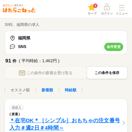
0
キープ
ログイン
メニュー
SNS、福岡県の求人
福岡県
SNS
条件変更
91
( 平均時給：1,462円 )
件
この条件の
新着を受け取る
この条件を保存
オススメ順
新着順
時給順
高収入
派遣
＊在宅OK＊［シンプル］おもちゃの注文番号
入力＃週2日＃4時間～