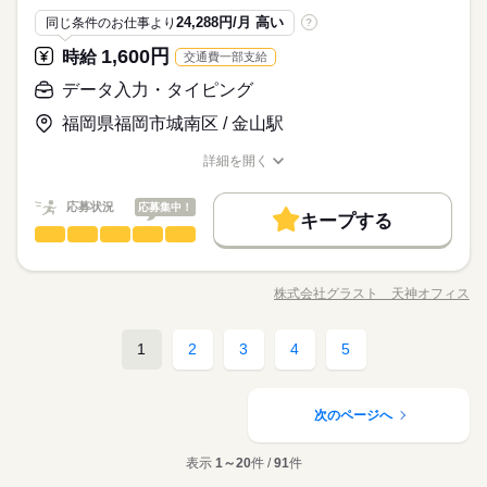
問い合わせ下さい。 ＜雇用保険・労災保険加入＞ ※各保険に
続きを読む
未経験OK
新卒・第二
20代活躍
30代活躍
40代活躍
フィスビルで働けます 「オシャレを楽しみながら オフィス
応募資格
は、加入資格要件（雇用期間等）があります。
お家でWEBや電話にて、登録・お仕事の相談まで可能です。
24,288円/月 高い
同じ条件のお仕事より
?
休日・休暇
デビューしたい！」 「電話なしで 自分のペースで進められる
登録は自宅で最短10分◎特別な経験は問いません！！少しでも
募集条件
必須経験・スキル不問 未経験からスタート大歓迎です ＜PCス
事務がイイ♪」 そんな方にピッタリのお仕事です
1,600円
時給
交通費一部支給
興味があれば是非★
時給 1,300円～
給与
週休2日シフト制※事前に希望休を申告（基本的に土日祝は出勤
キルについて＞・PC基本操作（マウスドラッグ・クリック
大量募集
交通費
1ヵ月以内にスタート
履歴書不要
詳しい募集要項をすべて見る
続きを読む
となりますが、お休みや連休希望の際は申告時ご相談可能で
等）・スムーズな入力ができればOK 【来社不要・履歴書不要】
データ入力・タイピング
【月収例】 ※【月収例：228,800円＋交通費】＝1,300円×8時間
WEB登録
す）
◎自宅に居ながら登録完了！ 電話登録も実施中★ まずはお
×22日勤務の場合 ★応対スキルの向上に応じて、昇給の可能性
福岡県福岡市城南区 / 金山駅
問い合わせ下さい。 ＜雇用保険・労災保険加入＞ ※各保険に
続きを読む
もあり！ 研修時：時給1300円 【交通費】 実費支給／当社規定
就業時間・曜日
応募する
は、加入資格要件（雇用期間等）があります。
基本特徴
あり。
残業なし
残20未満
10時～出社
詳細を開く
1日7h以下
続きを読む
職種/応募資格
未経験OK
お仕事の特徴
新卒・第二
20代活躍
30代活躍
給与/時間/休日
40代活躍
時給 1,300円～
給与
週2・3日
平日休み
シフト勤務
募集条件
詳しい募集要項をすべて見る
応募状況
応募集中！
【月収例】 ※【月収例：228,800円＋交通費】＝1,300円×8時間
キープする
働き方・環境
大量募集
交通費
1ヵ月以内にスタート
履歴書不要
3ヵ月以上
期間・時間
データ入力・タイピング
職種
×22日勤務の場合 ★応対スキルの向上に応じて、昇給の可能性
低い
高い
多い年齢層
続きを読む
大手企業
外資系
ブランクOK
研修制度
服装自由
WEB登録
もあり！ 研修時：時給1300円 【交通費】 実費支給／当社規定
（1）12：00～21：00（休憩 60分）
【激レアお仕事】 結果をコツコツ入力 ＜お仕事内容＞ 視力検査
応募する
あり。
就業時間・曜日
（2）9：00～18：00（休憩 60分）
週払い
禁煙・分煙
駅5分以内
派遣活躍中
の結果に関する情報をポチポチ入力！ PCの入力作業が出来れば
株式会社グラスト 天神オフィス
男性
続きを読む
女性
男女の割合
残業：残業は基本発生しません
職種/応募資格
お仕事の特徴
給与/時間/休日
OKだから未経験の方も安心♪ ネイル/髪色自由で おしゃれしなが
残業なし
残20未満
10時～出社
1日7h以下
OPスタッフ
ルーティン
英語不要
PC不要
続きを読む
実働8時間00分
ら働けますよ♪ その他 ・SNSの内容チェック ・アプリの動作チ
週2・3日
平日休み
シフト勤務
ェック ・子供向け通信教材の問い合わせ対応 ・電気・ガス関連
続きを読む
1
2
3
4
5
ひとりで
みんなで
仕事の仕方
働き方・環境
3ヵ月以上
期間・時間
データ入力・タイピング
職種
の申込対応 ・ワクチン接種の予約受付 など ※一部問い合わせ対
低い
高い
多い年齢層
メーカー関連
業界
応をお願いする場合があります。
休日・休暇
大手企業
外資系
ブランクOK
研修制度
服装自由
（1）12：00～21：00（休憩 60分）
【激レアお仕事】 結果をコツコツ入力 ＜お仕事内容＞ 視力検査
しずか
にぎやか
応募資格
職場の様子
（2）9：00～18：00（休憩 60分）
の結果に関する情報をポチポチ入力！ PCの入力作業が出来れば
シフト制/土日祝含む週5日のシフトワークです
週払い
禁煙・分煙
駅5分以内
派遣活躍中
次のページへ
男性
女性
男女の割合
残業：残業は基本発生しません
OKだから未経験の方も安心♪ ネイル/髪色自由で おしゃれしなが
■未経験歓迎
続きを読む
OPスタッフ
ルーティン
英語不要
PC不要
実働8時間00分
ら働けますよ♪ その他 ・SNSの内容チェック ・アプリの動作チ
■経験者の方
表示
1～20
件 /
91
件
週3日～、1日4h～の柔軟シフト★期間も短期～安定の長期ま
ェック ・子供向け通信教材の問い合わせ対応 ・電気・ガス関連
続きを読む
■学生さん
ひとりで
みんなで
仕事の仕方
で…あなたの都合に合わせてお仕事ができます（＾＾♪登録会は