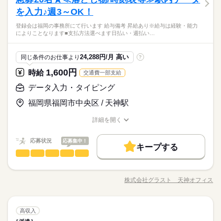
信 ◎掲載する画像や動画のチェック ◎デザイン業者とのやりと
就業時間・曜日
男性
女性
男女の割合
▼お仕事により異なります▼ 【 シフト例 】 9～17時 9~18時
り ◎売上のデータ入力 ◎新商品のデータ登録 ＝＝上記のお仕事
土日祝休
平日休み
家庭都合休可
シフト勤務
を入力♪週3～OK！
＼未経験さん歓迎／ オフィスワークがはじめての方や 派遣がは
月曜 火曜 水曜 木曜 金曜 土曜 日曜 祝日
休日・休暇
続きを読む
残業なし
1日7h以下
Wワーク可
週2・3日
週4日
10～19時 12～21時 13～21時 など！ 【 勤務体系 】 ■9～21
以外も多数あり♪＝＝ 完全在宅のオフィスワークや 誰もが知っ
じめての方も安心＊ 自宅で学べるe-learning（無料）など 研修制
時の間で1日7h～ ■週3~OK！ ■研修期間有 ＼以下の条件もOK◎
働き方・環境
告知や情報発信アシスタント業務など幅広く業務をお任せしま
登録会は福岡の事務所にて行います 給与備考 昇給あり※給与は経験・能力
てる有名大学でのオシゴト、 未経験から正社員目指せる事務な
続きを読む
※お仕事・勤務シフトにより異なります。 ／ 「平日休み」「土
土日祝休
平日休み
家庭都合休可
シフト勤務
度バッチリ★ もちろん経験者さんも大歓迎♪＊ 全国に4,500件以
ひとりで
みんなで
仕事の仕方
によりことなります■支払方法選べます日払い・週払い…
／ ◇勤務曜日が選べる ◇土日祝休みOK ◇プライベートと両立も
す♪9：30分始業で朝はゆっくり出勤♪彡土日祝休みで疲れを持ち
ど＊ 9月、10月スタートのお仕事も多数（＾＾） ≪おうちでカ
日休み」選べる◎ ＼ ■有給休暇 ■GW休暇 ■夏季休暇 ■年末年始
大手企業
産休・育休
社会保険制度
研修制度
上の お仕事がある パーソルエクセルHRパートナーズ。 ●勤務時
働き方・環境
サービス関連
OK ※時間・曜日はお気軽にご相談下さい
業界
続きを読む
越さない♪収入もプライベートも諦めない→ほどよく残業◎Men
ンタン！電話で登録OK≫ 来社不要でラクラク♪まずは登録だけ
休暇 など… 大型連休もしっかりお休み頂けます♪
間を相談したい ●経験がないから不安 そんな方の要望もしっか
続きを読む
大手企業
産休・育休
社会保険制度
研修制度
服装自由
日払い
週払い
禁煙・分煙
駅5分以内
u豊富な社食が人気◎
でも◎
しずか
にぎやか
応募資格
職場の様子
りお聞きして あなたにピッタリなお仕事をご紹介させて頂きま
24,288円/月 高い
同じ条件のお仕事より
?
続きを読む
す。
服装自由
日払い
週払い
禁煙・分煙
駅5分以内
OPスタッフ
＼未経験さん歓迎／ オフィスワークがはじめての方や 派遣がは
月曜 火曜 水曜 木曜 金曜 土曜 日曜 祝日
休日・休暇
1,600円
時給
交通費一部支給
時給 1,300円～1,350円
給与
じめての方も安心＊ 自宅で学べるe-learning（無料）など 研修制
OPスタッフ
詳しい募集要項をすべて見る
お仕事の特徴
告知や情報発信アシスタント業務など幅広く業務をお任せしま
※お仕事・勤務シフトにより異なります。 ／ 「平日休み」「土
度バッチリ★ もちろん経験者さんも大歓迎♪＊ 全国に4,500件以
データ入力・タイピング
【交通費備考】
す♪9：30分始業で朝はゆっくり出勤♪彡土日祝休みで疲れを持ち
日休み」選べる◎ ＼ ■有給休暇 ■GW休暇 ■夏季休暇 ■年末年始
働く人の待遇向上
上の お仕事がある パーソルエクセルHRパートナーズ。 ●勤務時
※当社規定あり
越さない♪収入もプライベートも諦めない→ほどよく残業◎Men
休暇 など… 大型連休もしっかりお休み頂けます♪
福岡県福岡市中央区 / 天神駅
間を相談したい ●経験がないから不安 そんな方の要望もしっか
続きを読む
給料UPしました！ kkw_bcov2106
給与UP
u豊富な社食が人気◎
応募する
りお聞きして あなたにピッタリなお仕事をご紹介させて頂きま
詳細を開く
続きを読む
基本特徴
す。
職種/応募資格
お仕事の特徴
給与/時間/休日
時給 1,300円～1,350円
給与
未経験OK
長期
新卒・第二
20代活躍
30代活躍
40代活躍
期間・時間
続きを読む
詳しい募集要項をすべて見る
応募状況
応募集中！
【交通費備考】
キープする
9：30～18：15（実働7：45、休憩1：00）
50代活躍
働く人の待遇向上
基本特徴
給与UP
データ入力・タイピング
職種
※当社規定あり
低い
高い
◆残業：月10～19時間
多い年齢層
募集条件
給料UPしました！ kkw_bcov2106
未経験OK
新卒・第二
20代活躍
30代活躍
40代活躍
【超レア案件★】 駅や電車に関するお仕事♪ ＜お仕事内容＞ ・
応募する
定期券 ・時刻表 ・落とし物 ・切符の枚数 などなど駅や電車に
交通費
勤務地固定
主婦・主夫
履歴書不要
50代活躍
株式会社グラスト 天神オフィス
男性
女性
男女の割合
職種/応募資格
お仕事の特徴
給与/時間/休日
関するデータを 入力していただくお仕事★ フォーマットに沿っ
土曜 日曜 祝日
休日・休暇
募集条件
WEB登録
続きを読む
長期
期間・時間
続きを読む
ての入力なので 未経験でも問題ナッシング（＊´ω｀） お気軽に
土日祝休み
交通費
勤務地固定
主婦・主夫
履歴書不要
ご応募下さい★ その他 ・SNSの内容チェック ・アプリの動作
続きを読む
就業時間・曜日
9：30～18：15（実働7：45、休憩1：00）
ひとりで
みんなで
仕事の仕方
データ入力・タイピング
職種
チェック ・子供向け通信教材の問い合わせ対応 ・電気・ガス関
高収入
WEB登録
低い
高い
◆残業：月10～19時間
多い年齢層
残20未満
土日祝休
家庭都合休可
IT・通信関連
業界
連の申込対応 ・ワクチン接種の予約受付 など ※一部問い合わせ