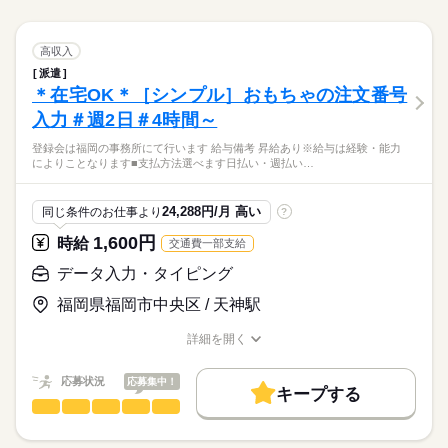
続きを読む
規定で別途支給 上限：月額5万円
の帰宅時間に合わせたい主婦（夫）さん どなたでもご都合に合
残20未満
10時～出社
1日4h以下
1日7h以下
集計および配信レポート作成 ＝＝上記のお仕事以外も多数あり♪
残20未満
10時～出社
1日4h以下
1日7h以下
わせることができます♪ お気軽にご相談ください！！
続きを読む
＝＝ 完全在宅のオフィスワークや 誰もが知ってる有名大学での
続きを読む
ひとりで
みんなで
16時前退社
扶養内
Wワーク可
週2・3日
週4日
仕事の仕方
16時前退社
扶養内
Wワーク可
週2・3日
週4日
1ヵ月～3ヵ月
期間・時間
一般事務・OA事務
職種
オシゴト、 未経験から正社員目指せる事務など＊ 9月、10月ス
高収入
低い
高い
多い年齢層
IT・通信関連
業界
タートのお仕事も多数（＾＾） ≪おうちでカンタン！電話で登
土日祝休
家庭都合休可
土日祝のみ
シフト勤務
派遣
土日祝休
家庭都合休可
土日祝のみ
シフト勤務
09：00～18：00 10：00～14：00 09：00～18：00の時間帯で1
ディレクションと進行管理・設定業務 ◆企画業務のサポート、
録OK≫ 来社不要でラクラク♪まずは登録だけでも◎
休日・休暇
働き方・環境
しずか
にぎやか
＊在宅OK＊［シンプル］おもちゃの注文番号
応募資格
職場の様子
日4h～ ※残業なし 上記の勤務時間は一例です。 ガッツリ稼ぎ
ディレクション（Webバナー、LP、公式SNS等） ◆各種クリエ
働き方・環境
男性
女性
男女の割合
たいフリーターさん 放課後の短時間で働きたい学生さん お子様
イティブ制作の検討、進行管理 ◆入稿・配信設定 ◆各種ログの
ブランクOK
研修制度
日払い
週払い
禁煙・分煙
入力＃週2日＃4時間～
■週3～5日まで
＼未経験さん歓迎／ オフィスワークがはじめての方や 派遣がは
続きを読む
の帰宅時間に合わせたい主婦（夫）さん どなたでもご都合に合
ブランクOK
研修制度
日払い
週払い
禁煙・分煙
集計および配信レポート作成 ＝＝上記のお仕事以外も多数あり♪
シフトは自由＆自己申告制です
じめての方も安心＊ 自宅で学べるe-learning（無料）など 研修制
駅5分以内
ルーティン
わせることができます♪ お気軽にご相談ください！！
＼すぐお仕事スタートしたい方必見／メリットで選ぶならやっ
続きを読む
登録会は福岡の事務所にて行います 給与備考 昇給あり※給与は経験・能力
＝＝ 完全在宅のオフィスワークや 誰もが知ってる有名大学での
続きを読む
度バッチリ★ もちろん経験者さんも大歓迎♪＊ 全国に4,500件以
ひとりで
みんなで
駅5分以内
ルーティン
仕事の仕方
によりことなります■支払方法選べます日払い・週払い…
ぱり大手！研修アリ◎SNS等の配信・管理業務これまでの経験
オシゴト、 未経験から正社員目指せる事務など＊ 9月、10月ス
上の お仕事がある パーソルエクセルHRパートナーズ。 ●勤務時
IT・通信関連
業界
いかすCHANCE☆彡＼服装・髪色・ネイル自由＋＊／アクセス
タートのお仕事も多数（＾＾） ≪おうちでカンタン！電話で登
間を相談したい ●経験がないから不安 そんな方の要望もしっか
続きを読む
抜群◎
録OK≫ 来社不要でラクラク♪まずは登録だけでも◎
休日・休暇
しずか
にぎやか
応募資格
職場の様子
りお聞きして あなたにピッタリなお仕事をご紹介させて頂きま
24,288円/月 高い
同じ条件のお仕事より
?
す。
■週3～5日まで
＼未経験さん歓迎／ オフィスワークがはじめての方や 派遣がは
1,600円
時給
交通費一部支給
時給 1,500円
給与
シフトは自由＆自己申告制です
じめての方も安心＊ 自宅で学べるe-learning（無料）など 研修制
詳しい募集要項をすべて見る
お仕事の特徴
＼すぐお仕事スタートしたい方必見／メリットで選ぶならやっ
度バッチリ★ もちろん経験者さんも大歓迎♪＊ 全国に4,500件以
データ入力・タイピング
【交通費備考】
ぱり大手！研修アリ◎SNS等の配信・管理業務これまでの経験
働く人の待遇向上
上の お仕事がある パーソルエクセルHRパートナーズ。 ●勤務時
※当社規定あり
いかすCHANCE☆彡＼服装・髪色・ネイル自由＋＊／アクセス
福岡県福岡市中央区 / 天神駅
間を相談したい ●経験がないから不安 そんな方の要望もしっか
続きを読む
給料UPしました！ kkw_bcov2106
高収入
給与UP
抜群◎
応募する
りお聞きして あなたにピッタリなお仕事をご紹介させて頂きま
詳細を開く
基本特徴
す。
職種/応募資格
お仕事の特徴
給与/時間/休日
時給 1,500円
給与
未経験OK
長期
新卒・第二
20代活躍
30代活躍
40代活躍
期間・時間
続きを読む
詳しい募集要項をすべて見る
応募状況
応募集中！
【交通費備考】
キープする
9：30～18：15（実働7：45、休憩1：00）
募集条件
働く人の待遇向上
基本特徴
高収入
給与UP
データ入力・タイピング
職種
※当社規定あり
低い
高い
◆残業：月10～19時間
多い年齢層
交通費
即日スタート
勤務地固定
主婦・主夫
給料UPしました！ kkw_bcov2106
未経験OK
新卒・第二
20代活躍
30代活躍
40代活躍
【 人気のオフィスワーク 】 ［在宅可能］おもちゃの注文番
応募する