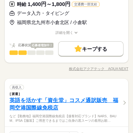
中！登録時の履歴書は不要です！！
対応をお願いする場合があります。
1,400円～1,800円
応募資格
時給
交通費一部支給
服装自由
日払い
週払い
禁煙・分煙
駅5分以内
■未経験歓迎
データ入力・タイピング
休日・休暇
時給 1,400円～1,600円
給与
■経験者の方
詳しい募集要項をすべて見る
お仕事の特徴
業績好調に伴い2022年3月に博多オフィスをオープン！週2日
■シフトは自由＆自己申告制です
福岡県北九州市小倉北区 / 小倉駅
■学生さん
【給与備考】 ■昇給あり ※給与は経験・能力によりことなりま
～、1日4h～の柔軟シフト★期間も短期～安定の長期まで…あな
働く人の待遇向上
■フリーターさん
す ■支払方法選べます 日払い・週払い・月払い どれでも自由に
たの都合に合わせたお仕事をご案内♪登録会は月～金まで開催
詳細を開く
■ブランクOK
選べます！！ ------------- <月収例> ■週5日×フルタイム8hの場合
高収入
中！登録時の履歴書は不要です！！
職種/応募資格
お仕事の特徴
給与/時間/休日
応募する
時給1,600円×8h×22日＝281,600円 ■週2日×ショートタイム6hの
基本特徴
場合 時給1,600円×6h×14日＝134,400円 【交通費備考】 ※当社
続きを読む
応募状況
応募者増加中！
キープする
時給 1,400円～1,600円
給与
規定で別途支給 上限：月額5万円
未経験OK
新卒・第二
20代活躍
30代活躍
40代活躍
続きを読む
データ入力・タイピング
職種
詳しい募集要項をすべて見る
男性
女性
男女の割合
【給与備考】 ■昇給あり ※給与は経験・能力によりことなりま
50代活躍
働く人の待遇向上
★＊-＊★＊-＊★＊-＊★ 今月のイチオシ求人 ★＊-＊★＊-＊
基本特徴
1ヵ月～3ヵ月
高収入
期間・時間
す ■支払方法選べます 日払い・週払い・月払い どれでも自由に
★＊-＊★ ■【短期】週3~OKのポチポチ ￣￣￣￣￣￣￣￣￣
募集条件
選べます！！ ------------- <月収例> ■週5日×フルタイム8hの場合
株式会社アクアテック AQUA NEXT
未経験OK
新卒・第二
20代活躍
30代活躍
40代活躍
ひとりで
みんなで
仕事の仕方
09：00～18：00 10：00～14：00 14：00～18：00 09：00～1
職種/応募資格
お仕事の特徴
給与/時間/休日
￣￣￣￣ スポーツイベントの データ入力&チャット対応 ■2
応募する
時給1,600円×8h×22日＝281,600円 ■週2日×ショートタイム6hの
続きを読む
8：00の時間帯で1日4h～ ※残業なし 学生さんに人気の授業終わ
交通費
主婦・主夫
学生歓迎
0~30代多数活躍中！！ ￣￣￣￣￣￣￣￣￣￣￣￣￣ SNSをこ
50代活躍
場合 時給1,600円×6h×14日＝134,400円 【交通費備考】 ※当社
続きを読む
りから 勤務開始のシフトも準備中★ ↓↓↓↓↓↓↓↓ ・17：00～20：
つこつチェック！ PC作業のみで電話対応ナシ♪ ■珍しい！ラジ
続きを読む
募集条件
就業時間・曜日
しずか
にぎやか
交通費
主婦・主夫
学生歓迎
職場の様子
規定で別途支給 上限：月額5万円
就業時間・曜日
00 ・17：00～21：00 ・18：00～21：00 上記の勤務時間は一例
続きを読む
データ入力・タイピング
職種
オ好き必見☆彡 ￣￣￣￣￣￣￣￣￣￣￣￣￣ 「〇〇を流してほ
高収入
男性
女性
男女の割合
インターネット・Web関連
です。 ガッツリ稼ぎたいフリーターさん 放課後の短時間で働き
業界
残20未満
10時～出社
1日4h以下
1日7h以下
続きを読む
しい！」 「流れていた曲名を教えて！」といった お問い合わ
残20未満
10時～出社
1日4h以下
1日7h以下
派遣
★＊-＊★＊-＊★＊-＊★ 今月のイチオシ求人 ★＊-＊★＊-＊
1ヵ月～3ヵ月
期間・時間
たい学生さん お子様の帰宅時間に合わせたい主婦（夫）さん ど
せへの電話対応♪ ☆他にもお仕事多数☆ アクアテックでは働き
英語を活かす「資生堂」コスメ通訳販売 福
応募資格
16時前退社
扶養内
Wワーク可
週2・3日
週4日
★＊-＊★ ■【短期】週3~OKのポチポチ ￣￣￣￣￣￣￣￣￣
16時前退社
扶養内
Wワーク可
週2・3日
週4日
なたでもご都合に合わせることができます♪ お気軽にご相談くだ
やすさはもちろん！！ 面白&珍し仕事を多数準備中です♪ 未経験
ひとりで
みんなで
仕事の仕方
09：00～18：00 10：00～14：00 14：00～18：00 09：00～1
￣￣￣￣ スポーツイベントの データ入力&チャット対応 ■2
岡空港国際線免税店
■未経験OK ＼異業種からの転職も多数／ 受付・フロント、 飲
さい！！
土日祝休
家庭都合休可
土日祝のみ
シフト勤務
土曜 日曜 祝日
休日・休暇
活躍のお仕事ばかり！ お気軽にお問い合わせを♪
続きを読む
土日祝休
家庭都合休可
土日祝のみ
シフト勤務
8：00の時間帯で1日4h～ ※残業なし 学生さんに人気の授業終わ
0~30代多数活躍中！！ ￣￣￣￣￣￣￣￣￣￣￣￣￣ SNSをこ
食（ホール・キッチン）、イベント、 データ入力、軽作業な
働き方・環境
りから 勤務開始のシフトも準備中★ ↓↓↓↓↓↓↓↓ ・17：00～20：
超々BIGな大募集☆彡【未経験】【短期】【高時給】【コツコツ
など【勤務地】福岡空港国際線免税店【接客対応ブランド】NARS、BAU
つこつチェック！ PC作業のみで電話対応ナシ♪ ■珍しい！ラジ
続きを読む
■シフトは自由＆自己申告制です
ど、 全く別職種からの、チャレンジも大歓迎です♪
働き方・環境
しずか
にぎやか
職場の様子
M、IPSA【服装】ご用意できるまではご自身の黒スーツの着用お願…
00 ・17：00～21：00 ・18：00～21：00 上記の勤務時間は一例
入力】【週3～OK】→ALL OK！！！夏に向けた採用超強化で
在宅ワーク
ブランクOK
産休・育休
研修制度
オ好き必見☆彡 ￣￣￣￣￣￣￣￣￣￣￣￣￣ 「〇〇を流してほ
インターネット・Web関連
です。 ガッツリ稼ぎたいフリーターさん 放課後の短時間で働き
業界
在宅ワーク
ブランクOK
産休・育休
研修制度
続きを読む
す！！何かとお金のかかる夏に向けてガッツり稼ぎましょう♪
しい！」 「流れていた曲名を教えて！」といった お問い合わ
続きを読む
日払い
週払い
禁煙・分煙
駅5分以内
たい学生さん お子様の帰宅時間に合わせたい主婦（夫）さん ど
せへの電話対応♪ ☆他にもお仕事多数☆ アクアテックでは働き