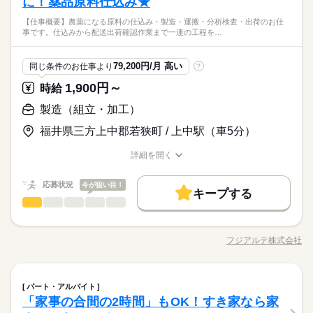
に！薬品原料仕込み★
＼履歴書・職務経歴書は必要なし／ ◆転職回数・ブランク・社
続きを読む
仕事がたくさん。 体をたくさん動かす作業はありません 女性の
会人経験不問 ◆正社員デビュー大歓迎 フリーター・離職中・主
＼まずは相談だけもOK／経歴だけではわからない、あなたの人
【仕事概要】農薬になる原料の仕込み・製造・運搬・分析検査・出荷のお仕
方も男性の方も活躍中です
続きを読む
婦（夫）の方も活躍中です ≪こんな方にぴったり≫ ・正社員と
しずか
にぎやか
職場の様子
事です。仕込みから配送出荷確認作業まで一連の工程を…
柄を大切にしたいと思っています。面接はご自宅からオンライ
して安定した働き方がしたい方 ・プラモデルや機械いじりが好
その他
業界
ンでOKです。
きな方 ・人見知りや話し下手な方も大丈夫です ※定年制度あり
続きを読む
応募資格
（満60歳）
79,200円/月 高い
同じ条件のお仕事より
?
＼履歴書・職務経歴書は必要なし／ ◆転職回数・ブランク・社
1,900円～
お仕事の特徴
時給
月給 185,000円～235,000円
給与
会人経験不問 ◆正社員デビュー大歓迎 フリーター・離職中・主
詳しい募集要項をすべて見る
＼まずは相談だけもOK／経歴だけではわからない、あなたの人
基本特徴
婦（夫）の方も活躍中です ≪こんな方にぴったり≫ ・正社員と
製造（組立・加工）
【給与備考】
柄を大切にしたいと思っています。面接はご自宅からオンライ
して安定した働き方がしたい方 ・プラモデルや機械いじりが好
◆時間外手当あり
無期派遣
未経験OK
新卒・第二
20代活躍
30代活躍
ンでOKです。
福井県三方上中郡若狭町 / 上中駅（車5分）
きな方 ・人見知りや話し下手な方も大丈夫です ※定年制度あり
続きを読む
◆昇給あり（年1回）
応募する
募集条件
（満60歳）
詳細を開く
大量募集
交通費
即日スタート
主婦・主夫
職種/応募資格
お仕事の特徴
給与/時間/休日
続きを読む
月給 185,000円～235,000円
給与
勤務時間
詳しい募集要項をすべて見る
履歴書不要
WEB選考完結
基本特徴
応募状況
今が狙い目！
【給与備考】
キープする
08：30～17：30
製造（組立・加工）
職種
無期派遣
未経験OK
新卒・第二
20代活躍
30代活躍
就業時間・曜日
◆時間外手当あり
男性
女性
※上記はシフトの一例となります。
男女の割合
募集条件
◆昇給あり（年1回）
業務上必要がある場合や
【仕事概要】 農薬になる原料の仕込み・製造・運搬・分析検
残業なし
残10未満
残20未満
10時～出社
応募する
配属先の都合により、
査・出荷のお仕事です。 仕込みから配送出荷確認作業まで一連
大量募集
交通費
即日スタート
主婦・主夫
フジアルテ株式会社
16時前退社
土日祝休
ひとりで
みんなで
仕事の仕方
時間帯が変更となる場合があります。
職種/応募資格
お仕事の特徴
給与/時間/休日
続きを読む
の工程をお願いします！ 決まった作業ではなく、流動的に動く
履歴書不要
WEB選考完結
続きを読む
勤務時間
お仕事です。 【仕事詳細】 ＜仕込み工程＞ 原料の入ったドラム
働き方・環境
就業時間・曜日
缶を底点を軸にかたむけ、転がしながら指定の位置（5m程）ま
続きを読む
08：30～17：30
しずか
にぎやか
職場の様子
ブランクOK
産休・育休
社会保険制度
研修制度
製造（組立・加工）
職種
で運搬し、機械に投入します。 運搬は基本1人で行います。原料
残業なし
残10未満
残20未満
10時～出社
休日・休暇
パート・アルバイト
男性
女性
※上記はシフトの一例となります。
男女の割合
メーカー関連
業界
の仕込みには薬品を使用するため防護服を着用して作業しま
「家事の合間の2時間」もOK！すき家なら家
資格支援
禁煙・分煙
バイク自転車
車OK
業務上必要がある場合や
【仕事概要】 農薬になる原料の仕込み・製造・運搬・分析検
＜年間休日125日＞ ◆完全週休2日制（土日休み） ◆祝日 ◆年
16時前退社
土日祝休
す。 ＜製造工程＞ 原料の調合を行う工程です！ →基本的に機械
応募資格