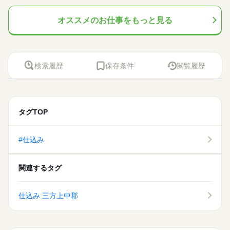
応募資格
月までのお仕事です（延長の可能性あり）！
即日スタート
履歴書不要
WEB登録
『速払いサービス』を利用できます（利用規定あり）
休日・休暇
続きを読む
◆未経験者歓迎！
オススメのお仕事をもっと見る
応募する
シフトにより決定
就業時間・曜日
残業なし
土日祝休
長期
期間・時間
時給 1,250円
基本特徴
給与
募集条件
未経験OK
新卒・第二
40代活躍
詳しい募集要項をすべて見る
働き方・環境
8：30～17：30 ※残業はほとんどありません。※休憩は６０分
就業時間・曜日
このお仕事は、働いた分の給料を給料日を待たずに受け取れる
即日スタート
履歴書不要
WEB登録
です。
社会保険制度
研修制度
資格支援
制服あり
日払い
検索履歴
保存条件
閲覧履歴
『速払いサービス』を利用できます（利用規定あり）
働き方・環境
残業なし
土日祝休
週払い
禁煙・分煙
車OK
派遣活躍中
応募する
社会保険制度
研修制度
資格支援
制服あり
日払い
続きを読む
土曜 日曜 祝日
休日・休暇
活かせるスキル
長期
期間・時間
週払い
禁煙・分煙
車OK
派遣活躍中
※土・日・祝がお休みです。
Word
Excel
活かせるスキル
Word
Excel
8：30～17：30 ※残業はほとんどありません。※休憩は６０分
タグTOP
です。
#仕込み
土曜 日曜 祝日
休日・休暇
※土・日・祝がお休みです。
関連するタグ
仕込み 三方上中郡