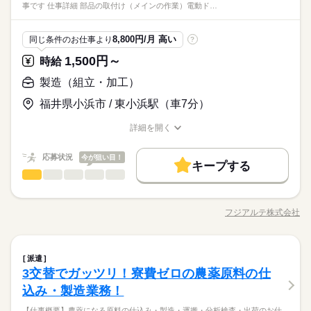
験をお持ちの方を大募集中！ 履歴書不要のリモート面接OKで
派遣活躍中
ルーティン
英語不要
電話なし
事です 仕事詳細 部品の取付け（メインの作業）電動ド…
※22時以降の勤務につきましては、18歳以上の方が対象となり
＜フジアルテのおすすめポイント＞
してトラックへの製品積み込み →1日に4回定期便が来るため、
続きを読む
※年末年始・GW・夏季休暇あり（会社カレンダーによる）
す。 製造現場では、作業ミスや不良を未然に防ぐため、指示や
ひとりで
みんなで
仕事の仕方
ます。
★関西・関東・東海中心に全国★
そのタイミングで積込み作業を行います。（1回30分～1時間×4
報告を含めたコミュニケーションは全て日本語で行っておりま
メーカー関連
業界
自動車・半導体・食品・家電業界など、
回） 配属後2週間程は出荷準備を手伝いながら工程全体の流れを
■年間休日120日
す。 細かなニュアンスの違いまで正確に理解し、正しい日本語
続きを読む
8,800円/月 高い
同じ条件のお仕事より
?
製造分野を中心に幅広くお仕事をご用意しています。
覚えていただきます◎ その後、徐々にリフトに乗り製品の積み
しずか
にぎやか
応募資格
職場の様子
で丁寧なやり取りができることが必須となるお仕事です。
未経験OKのお仕事も多数！お気軽にご応募下さい！
込み作業を行っていただきます！ ▼作業補足 ・フォークリフト
1,500円～
休日・休暇
時給
フォークリフト（1t以上）の資格・カウンター式リフトの実務経
作業は屋外で行います
時給 1,500円～
給与
5勤2休 土日祝休み
験をお持ちの方を大募集中！ 履歴書不要のリモート面接OKで
製造（組立・加工）
詳しい募集要項をすべて見る
＜フジアルテのおすすめポイント＞
※年末年始・GW・夏季休暇あり（会社カレンダーによる）
す。 製造現場では、作業ミスや不良を未然に防ぐため、指示や
月収例33.3万円/時給1500円 内訳：168h＋残業35h+交通費 ※残
お仕事の特徴
★関西・関東・東海中心に全国★
福井県小浜市 / 東小浜駅（車7分）
報告を含めたコミュニケーションは全て日本語で行っておりま
業手当含む ＼前払い制度使えます／ ご入社後の稼働分で前払い
自動車・半導体・食品・家電業界など、
■年間休日120日
基本特徴
す。 細かなニュアンスの違いまで正確に理解し、正しい日本語
続きを読む
可能です！（規定有） しかも、アプリでカンタンに申請できち
製造分野を中心に幅広くお仕事をご用意しています。
応募する
詳細を開く
で丁寧なやり取りができることが必須となるお仕事です。
ゃう♪
新卒・第二
20代活躍
30代活躍
40代活躍
職種/応募資格
お仕事の特徴
給与/時間/休日
未経験OKのお仕事も多数！お気軽にご応募下さい！
続きを読む
正社員登用
時給 1,500円～
給与
応募状況
今が狙い目！
キープする
詳しい募集要項をすべて見る
製造（組立・加工）
募集条件
職種
続きを読む
月収例33.3万円/時給1500円 内訳：168h＋残業35h+交通費 ※残
低い
高い
多い年齢層
長期
期間・時間
業手当含む ＼前払い制度使えます／ ご入社後の稼働分で前払い
勤務地固定
主婦・主夫
履歴書不要
WEB登録
【仕事概要】 災害時や節電に役立つ「家庭用の充電装置」を組
基本特徴
可能です！（規定有） しかも、アプリでカンタンに申請できち
［1］8：30～17：30 （休憩 10：00～10：10、12：00～12：4
み立てるお仕事です。 【仕事詳細】 ・ 部品の取付け（メインの
応募する
新卒・第二
20代活躍
30代活躍
40代活躍
フジアルテ株式会社
就業時間・曜日
ゃう♪
男性
女性
男女の割合
0、15：00～15：10 合計60分） ［2］6：30～15：30 （休憩
職種/応募資格
お仕事の特徴
給与/時間/休日
作業） 電動ドライバーを使用し、ネジ締めを行う ・コードの接
続きを読む
続きを読む
8：00～8：10、10：00～10：40、13：00～13：10 合計60分）
続 機械の中にコードを差し込んだり、テープやバンドでまとめ
残20以上
正社員登用
※日勤専属 ※［1］または［2］どちらかの就業時間になりま
たりする 「決まった場所に差し込むだけ」で、難しい知識は必
続きを読む
募集条件
勤務地固定
ひとりで
主婦・主夫
履歴書不要
WEB登録
みんなで
仕事の仕方
働き方・環境
す。就業時間は生産状況により派遣先企業が決定いたします。
製造（組立・加工）
続きを読む
職種
続きを読む
要ありません◎ ・機械による検査 完成した製品が安全かつ正し
派遣
低い
高い
多い年齢層
就業時間・曜日
働き方・環境
メーカー関連
残20以上
業界
長期
期間・時間
月残業35h程度※22時以降の勤務につきましては、18歳以上の方
く動くか、専用の機械を使って検査する やることは、ボタンを
ブランクOK
社会保険制度
研修制度
資格支援
3交替でガッツリ！寮費ゼロの農薬原料の仕
【仕事概要】 災害時や節電に役立つ「家庭用の充電装置」を組
が対象となります。
押すだけの作業です！ ・部品の取り出し 段ボールを開けて、組
ブランクOK
社会保険制度
研修制度
資格支援
しずか
にぎやか
応募資格
職場の様子
［1］8：30～17：30 （休憩 10：00～10：10、12：00～12：4
み立てるお仕事です。 【仕事詳細】 ・ 部品の取付け（メインの
込み・製造業務！
週払い
禁煙・分煙
バイク自転車
車OK
寮・社宅
み立てに使う部品を取り出す ＜ここがポイント
男性
女性
休日・休暇
男女の割合
0、15：00～15：10 合計60分） ［2］6：30～15：30 （休憩
作業） 電動ドライバーを使用し、ネジ締めを行う ・コードの接
週払い
禁煙・分煙
バイク自転車
車OK
寮・社宅
工場でのお仕事が初めての方、製造未経験の方歓迎、履歴書不
続きを読む
派遣活躍中
ルーティン
英語不要
電話なし
8：00～8：10、10：00～10：40、13：00～13：10 合計60分）
【仕事概要】農薬になる原料の仕込み・製造・運搬・分析検査・出荷のお仕