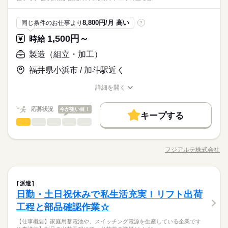
ば取り除く ▼作業環境について クリーンルームでの作業になり
続きを読む
働き方・環境
造現場では、作業ミスや不良を未然に防ぐため、指示や報告を
ひとりで
みんなで
仕事の仕方
合もございます。 詳細は面接時にご相談ください。 【自己申告
★関西・関東・東海中心に全国★
ます！ 工場に入る前に、手先のアルコール消毒やエアシャワー
シフト制
含めたコミュニケーションは全て日本語で行っております。 細
大手企業
社会保険制度
制服あり
禁煙・分煙
車OK
メーカー関連
による契約シフト】 基本は固定シフトになりますが、 学校の試
業界
自動車・半導体・食品・家電業界など、
を浴びて作業に入ります。 【ポイント】 ・空調が完備されてい
かなニュアンスの違いまで正確に理解し、正しい日本語で丁寧
続きを読む
8,800円/月 高い
同じ条件のお仕事より
?
験や家庭の行事など イレギュラーにはもちろん対応しますの
続きを読む
製造分野を中心に幅広くお仕事をご用意しています。
るクリーンルーム内での作業で、年中快適に作業いただけま
しずか
にぎやか
応募資格
PC不要
職場の様子
なやり取りができることが必須となるお仕事です。
で、 その際はお気軽にご相談ください。 ※22時～翌5時までは1
未経験OKのお仕事も多数！お気軽にご応募下さい！
す！ ・繰り返し単純作業のため、未経験の方も大歓迎！ ・慣れ
1,500円～
時給
未経験の方大歓迎、履歴書不要のリモート面接OKです。 その
8歳以上の方
るまでは1週間程度
時給 1,300円～
給与
他、学歴不問、無資格、フリーターの方なども大歓迎です◎ 製
製造（組立・加工）
休日・休暇
詳しい募集要項をすべて見る
＜フジアルテのおすすめポイント＞
造現場では、作業ミスや不良を未然に防ぐため、指示や報告を
月収例21.6万円/時給1300円 内訳：155h＋交通費 【6ヶ月後に昇
お仕事の特徴
★関西・関東・東海中心に全国★
シフト制
福井県小浜市 / 加斗駅近く
含めたコミュニケーションは全て日本語で行っております。 細
給あり】 ▼昇給後の月収例 月収例22.4万円/時給1350円 内訳：1
自動車・半導体・食品・家電業界など、
基本特徴
かなニュアンスの違いまで正確に理解し、正しい日本語で丁寧
続きを読む
55h＋交通費 ＼前払い制度使えます／ ご入社後の稼働分で前払
製造分野を中心に幅広くお仕事をご用意しています。
応募する
詳細を開く
なやり取りができることが必須となるお仕事です。
い可能です！（規定有） しかも、アプリでカンタンに申請でき
未経験OK
新卒・第二
20代活躍
30代活躍
40代活躍
職種/応募資格
お仕事の特徴
給与/時間/休日
未経験OKのお仕事も多数！お気軽にご応募下さい！
ちゃう♪ 【待遇】 各種保険完備、前払い制度（稼働分）、交通
続きを読む
正社員登用
時給 1,300円～
給与
応募状況
費支給（日額上限750円）、作業服一式貸与（上下、帽子、安全
今が狙い目！
キープする
詳しい募集要項をすべて見る
靴）、寮完備、有給休暇、退職金制度あり ※各規定有 【受動喫
製造（組立・加工）
募集条件
職種
続きを読む
月収例21.6万円/時給1300円 内訳：155h＋交通費 【6ヶ月後に昇
低い
高い
多い年齢層
煙対策】 屋内原則禁煙（喫煙スペースあり） 【工場内施設】 食
長期
期間・時間
給あり】 ▼昇給後の月収例 月収例22.4万円/時給1350円 内訳：1
大量募集
勤務地固定
主婦・主夫
履歴書不要
【仕事概要】 医薬品や農薬製造に必要となる製品を製造してい
基本特徴
事スペースあり（弁当持込可）、自動販売機、休憩室
55h＋交通費 ＼前払い制度使えます／ ご入社後の稼働分で前払
8：30～17：00（休憩 12：00～12：45）
る企業でのお仕事です。 【仕事詳細】 設備の日常点検や、工事
応募する
WEB登録
未経験OK
新卒・第二
20代活躍
30代活躍
フジアルテ株式会社
40代活躍
い可能です！（規定有） しかも、アプリでカンタンに申請でき
男性
女性
男女の割合
※日勤専属
職種/応募資格
お仕事の特徴
給与/時間/休日
の立ち合い等をお任せします！ ▼作業内容 《設備点検》 製造設
続きを読む
ちゃう♪ 【待遇】 各種保険完備、前払い制度（稼働分）、交通
続きを読む
※22時以降の勤務につきましては、18歳以上の方が対象となり
備の点検を行っていただきます。 《工事立ち合い》 工事業者の
正社員登用
就業時間・曜日
費支給（日額上限750円）、作業服一式貸与（上下、帽子、安全
ます。
方とメールや電話でやり取りをしていただき、工事の立ち合い
続きを読む
募集条件
ひとりで
みんなで
仕事の仕方
残業なし
シフト勤務
靴）、寮完備、有給休暇、退職金制度あり ※各規定有 【受動喫
製造（組立・加工）
職種
続きを読む
までを行います。 ▼作業補足 設備点検等を行っていただくた
派遣
低い
高い
多い年齢層
大量募集
勤務地固定
主婦・主夫
履歴書不要
煙対策】 屋内原則禁煙（喫煙スペースあり） 【工場内施設】 食
メーカー関連
業界
長期
期間・時間
め、動き回るお仕事です。 工事業者の方とコミュニケーション
日勤・土日祝休みで私生活充実！リフト出荷
働き方・環境
【仕事概要】 医薬品や農薬製造に必要となる製品を製造してい
事スペースあり（弁当持込可）、自動販売機、休憩室
を取りながら作業を行っていただきます！ ▼作業環境について
休日・休暇
WEB登録
しずか
にぎやか
応募資格
職場の様子
8：30～17：00（休憩 12：00～12：45）
る企業でのお仕事です。 【仕事詳細】 設備の日常点検や、工事
工程と部品確認作業☆
ブランクOK
社会保険制度
研修制度
資格支援
・基本的に外気温での作業となります
男性
女性
男女の割合
就業時間・曜日
働き方・環境
※日勤専属
の立ち合い等をお任せします！ ▼作業内容 《設備点検》 製造設
残業なし
シフト勤務
シフト休み
自動車免許をお持ちの方、簡単なパソコン操作ができる方を大
続きを読む
週払い
禁煙・分煙
バイク自転車
車OK
寮・社宅
※22時以降の勤務につきましては、18歳以上の方が対象となり
【仕事概要】家庭用蓄電池や、スイッチング電源を生産している企業です
備の点検を行っていただきます。 《工事立ち合い》 工事業者の
募集中！ 設備メンテナンスなどの製造経験をお持ちの方大歓
ブランクOK
社会保険制度
研修制度
資格支援