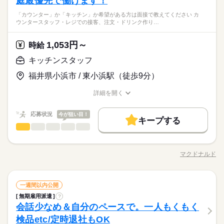
庭最優先で働けます！
製造未経験の方や工場勤務が初めての方大歓迎、履歴書不要の
業です
続きを読む
日払い
週払い
禁煙・分煙
バイク自転車
車OK
9：15 （休憩 4：00～5：00 60分） ※3交替 ※研修期間中の1
工程がありますが、 作業としては設備への材料セッティング・
シフト制
リモート面接OKです。 交替勤務経験や、電子機器・電子部品製
ブランクOK
社会保険制度
研修制度
資格支援
～2週間は、［1］8：30～17：15でのご勤務となります 【勤務
＜フジアルテのおすすめポイント＞
「カウンター」か「キッチン」か希望がある方は面接で教えてください カ
設備操作・製品取り出しになります。 ▼作業工程について
続きを読む
※年末年始、GW、夏季休暇あり（工場カレンダーによる）
造経験がある方も大歓迎！ 製造現場では、作業ミスや不良を未
寮・社宅
派遣活躍中
ルーティン
英語不要
電話なし
しずか
にぎやか
職場の様子
ウンタースタッフ・レジでの接客、注文・ドリンク作り…
サイクル】 シフト勤務（毎月シフト表の配布がございます） 月
★関西・関東・東海中心に全国★
日払い
週払い
禁煙・分煙
バイク自転車
車OK
続きを読む
［1］基盤ベーキング工程 ベーキング炉を用いてセラミック盤に
然に防ぐため、指示や報告を含めたコミュニケーションは全て
メーカー関連
業界
平均稼働日数：21日 22時～18歳以上※22時以降の勤務につきま
自動車・半導体・食品・家電業界など、
熱を与えて不純物を落とす作業です。 ベーキング炉にセラミッ
◇年間休日120日
日本語で行っております。 細かなニュアンスの違いまで正確に
続きを読む
寮・社宅
派遣活躍中
ルーティン
英語不要
電話なし
しては、18歳以上の方が対象となります。
製造分野を中心に幅広くお仕事をご用意しています。
ク盤をセットし、決められた作業指導書通りに設備を操作しま
1,053円～
応募資格
時給
理解し、正しい日本語で丁寧なやり取りができることが必須と
未経験OKのお仕事も多数！お気軽にご応募下さい！
す。 ［2］着膜工程 セラミック盤に専用の金属を付着させる作
休日・休暇
なるお仕事です。
製造未経験の方や工場勤務が初めての方大歓迎、履歴書不要の
キッチンスタッフ
業です
時給 1,700円～
給与
シフト制
リモート面接OKです。 交替勤務経験や、電子機器・電子部品製
詳しい募集要項をすべて見る
＜フジアルテのおすすめポイント＞
※年末年始、GW、夏季休暇あり（工場カレンダーによる）
福井県小浜市 / 東小浜駅（徒歩9分）
造経験がある方も大歓迎！ 製造現場では、作業ミスや不良を未
▼［1］8：30～17：30と［4］0：00～9：00の交替勤務の場合
お仕事の特徴
★関西・関東・東海中心に全国★
然に防ぐため、指示や報告を含めたコミュニケーションは全て
月収例31.9万円/時給1700円 内訳：168h（内深夜41.6h）＋交通
自動車・半導体・食品・家電業界など、
◇年間休日120日
基本特徴
詳細を開く
日本語で行っております。 細かなニュアンスの違いまで正確に
続きを読む
費 ※深夜手当含む ※ご入社から1ヶ月程度の研修期間中は［1］
製造分野を中心に幅広くお仕事をご用意しています。
職種/応募資格
お仕事の特徴
給与/時間/休日
応募する
理解し、正しい日本語で丁寧なやり取りができることが必須と
8：30～17：30の日勤専属で月収例は30.1万円（残業なし）とな
未経験OK
新卒・第二
20代活躍
30代活躍
40代活躍
未経験OKのお仕事も多数！お気軽にご応募下さい！
なるお仕事です。
ります！ ※［3］17：00～翌2：00、［4］0：00～翌9：00の勤
続きを読む
応募状況
今が狙い目！
キープする
正社員登用
時給 1,700円～
給与
務時間に配属の場合は深夜手当が発生します ※残業時間は生産
キッチンスタッフ
職種
詳しい募集要項をすべて見る
男性
女性
男女の割合
状況や配属工程により異なります ※残業は基本ありませんが、
募集条件
続きを読む
▼［1］8：30～17：30と［4］0：00～9：00の交替勤務の場合
「カウンター」か「キッチン」か 希望がある方は面接で教えて
生産状況により発生の可能性がございます ※日勤では基本的に
長期
期間・時間
月収例31.9万円/時給1700円 内訳：168h（内深夜41.6h）＋交通
大量募集
勤務地固定
主婦・主夫
履歴書不要
基本特徴
ください◎ ◆カウンタースタッフ ・レジでの接客、注文 ・ドリ
残業はございません ＼前払い制度使えます／ ご入社後の稼働分
費 ※深夜手当含む ※ご入社から1ヶ月程度の研修期間中は［1］
マクドナルド
ひとりで
みんなで
仕事の仕方
［1］8：30～17：30 （休憩 12：00～12：50、15：00～15：10
職種/応募資格
お仕事の特徴
給与/時間/休日
ンク作り ・ソフトクリーム作り ・商品のお渡し ・店内清掃 最
応募する
で前払い可能です！（規定有） しかも、アプリでカンタンに申
WEB登録
未経験OK
新卒・第二
20代活躍
30代活躍
40代活躍
8：30～17：30の日勤専属で月収例は30.1万円（残業なし）とな
続きを読む
計60分） ［2］13：00～22：00 （休憩 15：00～15：10、18：0
初はカウンターでの注文受付から。 タッチパネル式のレジで 操
請できちゃう♪
ります！ ※［3］17：00～翌2：00、［4］0：00～翌9：00の勤
続きを読む
0～18：50 計60分） ［3］17：00～翌2：00 （休憩 21：00～2
正社員登用
作は商品を選んでタッチするだけ◎ ◆キッチンでの調理 ・ハン
続きを読む
就業時間・曜日
しずか
にぎやか
職場の様子
務時間に配属の場合は深夜手当が発生します ※残業時間は生産
1：50、0：00～0：10 計60分） ［4］0：00～翌9：00 （休憩
キッチンスタッフ
職種
バーガーやポテトの調理 ・資材の補充 ・清掃 調理にはすべ
一週間以内公開
募集条件
男性
女性
男女の割合
残業なし
シフト勤務
状況や配属工程により異なります ※残業は基本ありませんが、
サービス関連
4：00～4：50、7：00～7：10 計60分） ▼勤務シフトについて
業界
続きを読む
続きを読む
てマニュアルあり◎ その通りに作ればOKなので 料理をしたこ
無期雇用派遣
?
「カウンター」か「キッチン」か 希望がある方は面接で教えて
大量募集
勤務地固定
主婦・主夫
履歴書不要
生産状況により発生の可能性がございます ※日勤では基本的に
長期
期間・時間
ご入社後1ヶ月程度の研修期間は［1］の日勤専属となり、 その
とがない人でも サクサク覚えられます。
働き方・環境
会話少なめ＆自分のペースで。一人もくもく
応募資格
ください◎ ◆カウンタースタッフ ・レジでの接客、注文 ・ドリ
残業はございません ＼前払い制度使えます／ ご入社後の稼働分
後［1］～［4］のいずれかの時間で2交替（すべてのパターンで
WEB登録
ひとりで
みんなで
仕事の仕方
［1］8：30～17：30 （休憩 12：00～12：50、15：00～15：10
ンク作り ・ソフトクリーム作り ・商品のお渡し ・店内清掃 最
で前払い可能です！（規定有） しかも、アプリでカンタンに申
ブランクOK
社会保険制度
研修制度
資格支援
検品etc/定時退社もOK
未経験の方も大歓迎！ ＜ひとつでも当てはまる方、ぜひ＞ □子
交替シフト）になります。 勤務シフトは派遣先企業により決定
休日・休暇
続きを読む
就業時間・曜日
働き方・環境
計60分） ［2］13：00～22：00 （休憩 15：00～15：10、18：0