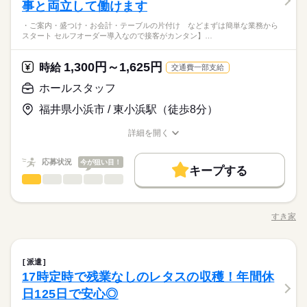
配属先の都合により、
査・出荷のお仕事です。 仕込みから配送出荷確認作業まで一連
事と両立して働けます
末年始休暇 ※上記は一例です。配属先により 当社の所定休日
働き方・環境
ルーティン
英語不要
PC不要
電話なし
が自動で調合を行うので機械オペレーター業務になります
ひとりで
みんなで
仕事の仕方
時間帯が変更となる場合があります。
の工程をお願いします！ 決まった作業ではなく、流動的に動く
数と差がある場合は、 差分の調整を年末に行います。
製造業未経験OK、履歴書不要のリモート面接OKです。 その
続きを読む
ブランクOK
産休・育休
社会保険制度
研修制度
・ご案内・盛つけ・お会計・テーブルの片付け などまずは簡単な業務から
お仕事です。 【仕事詳細】 ＜仕込み工程＞ 原料の入ったドラム
他、学歴不問、無資格、フリーターの方なども大歓迎です◎ ★
スタート セルフオーダー導入なので接客がカンタン】…
＜フジアルテのおすすめポイント＞
缶を底点を軸にかたむけ、転がしながら指定の位置（5m程）ま
続きを読む
続きを読む
資格支援
禁煙・分煙
バイク自転車
車OK
フォークリフト免許がある方は大歓迎！ ※免許がない方も同時
しずか
にぎやか
職場の様子
★関西・関東・東海中心に全国★
で運搬し、機械に投入します。 運搬は基本1人で行います。原料
休日・休暇
募集中 ★資格獲得支援制度あり ※免許がない方は、無料で資格
メーカー関連
業界
ルーティン
英語不要
PC不要
電話なし
自動車・半導体・食品・家電業界など、
の仕込みには薬品を使用するため防護服を着用して作業しま
1,300円～1,625円
時給
が取れます！ ★製造経験や交替勤務のご経験がある方も大歓迎
続きを読む
交通費一部支給
＜年間休日125日＞ ◆完全週休2日制（土日休み） ◆祝日 ◆年
製造分野を中心に幅広くお仕事をご用意しています。
す。 ＜製造工程＞ 原料の調合を行う工程です！ →基本的に機械
応募資格
です！ 作業ミスや不良を未然に防ぐため、正しい日本語が必須
末年始休暇 ※上記は一例です。配属先により 当社の所定休日
未経験OKのお仕事も多数！お気軽にご応募下さい！
ホールスタッフ
が自動で調合を行うので機械オペレーター業務になります
となるお仕事です。
数と差がある場合は、 差分の調整を年末に行います。
製造業未経験OK、履歴書不要のリモート面接OKです。 その
時給 1,900円～
給与
福井県小浜市 / 東小浜駅（徒歩8分）
他、学歴不問、無資格、フリーターの方なども大歓迎です◎ ★
詳しい募集要項をすべて見る
＜フジアルテのおすすめポイント＞
続きを読む
フォークリフト免許がある方は大歓迎！ ※免許がない方も同時
月収例33.9万円/時給1900円 内訳：162.75h（内深夜30h）＋交通
お仕事の特徴
★関西・関東・東海中心に全国★
詳細を開く
募集中 ★資格獲得支援制度あり ※免許がない方は、無料で資格
費 ※深夜手当含む ※交通費は距離に応じて変動がございます ＼
自動車・半導体・食品・家電業界など、
職種/応募資格
お仕事の特徴
給与/時間/休日
働く人の待遇向上
が取れます！ ★製造経験や交替勤務のご経験がある方も大歓迎
続きを読む
前払い制度使えます／ ご入社後の稼働分で前払い可能です！
製造分野を中心に幅広くお仕事をご用意しています。
応募する
です！ 作業ミスや不良を未然に防ぐため、正しい日本語が必須
（規定有） しかも、アプリでカンタンに申請できちゃう♪
高収入
応募状況
今が狙い目！
未経験OKのお仕事も多数！お気軽にご応募下さい！
キープする
となるお仕事です。
続きを読む
ホールスタッフ
サービス関連
業界
職種
基本特徴
時給 1,900円～
給与
詳しい募集要項をすべて見る
・ご案内 ・盛つけ ・お会計 ・テーブルの片付け など まずは
未経験OK
新卒・第二
20代活躍
30代活躍
40代活躍
続きを読む
月収例33.9万円/時給1900円 内訳：162.75h（内深夜30h）＋交通
簡単な業務からスタート！ 【セルフオーダー導入なので接客が
長期
期間・時間
費 ※深夜手当含む ※交通費は距離に応じて変動がございます ＼
すき家
正社員登用
職種/応募資格
お仕事の特徴
給与/時間/休日
働く人の待遇向上
カンタン】 注文はお客様自身でオーダーするセルフオーダー式
基本特徴
高収入
前払い制度使えます／ ご入社後の稼働分で前払い可能です！
［1］8：30～17：15（休憩12：00～13：00 60分） ［2］16：
です。 レジはセルフ会計を導入しており、 現金の受け渡しはほ
応募する
朝って、ごはんを作って、 お子さんを見送って、 家事をこなし
募集条件
（規定有） しかも、アプリでカンタンに申請できちゃう♪
未経験OK
新卒・第二
20代活躍
30代活躍
40代活躍
30～翌1：15（休憩20：00～21：00 60分） ［3］0：30～9：1
とんどありません。 ※一部店舗を除く すぐに覚えられるお仕事
続きを読む
て… となかなか落ち着かないですよね。 そんなときは、 少し落
続きを読む
5（休憩4：00～5：00 60分） ※3交替 ※研修期間中の1～2週
大量募集
ホールスタッフ
勤務地固定
主婦・主夫
履歴書不要
職種
内容ですし 研修・マニュアルがあるので 初バイトの人もご心配
ち着いてから、 お昼ごろに出勤！ 週2日・1日2h～組めるので、
正社員登用
派遣
間は、［1］8：30～17：15でのご勤務となります 【勤務サイク
なく！
お迎えの時間にも間に合います☆ 「子どもの発表会の日は そっ
17時定時で残業なしのレタスの収穫！年間休
募集条件
・ご案内 ・盛つけ ・お会計 ・テーブルの片付け など まずは
WEB登録
ル】 シフト勤務 ※毎月シフト表の配布がございます 22時～18
続きを読む
続きを読む
ちを優先したい…！」 というのも、もちろんOK！ シフトは自
続きを読む
サービス関連
応募資格
業界
簡単な業務からスタート！ 【セルフオーダー導入なので接客が
日125日で安心◎
大量募集
勤務地固定
主婦・主夫
履歴書不要
長期
期間・時間
歳以上※22時以降の勤務につきましては、18歳以上の方が対象
己申告制。 家庭と両立して、 楽しく働いてくださいね♪ 【服装
就業時間・曜日
カンタン】 注文はお客様自身でオーダーするセルフオーダー式
■未経験活躍中 ■学生・フリーター・主婦（夫）さん活躍中！ ■
となります。