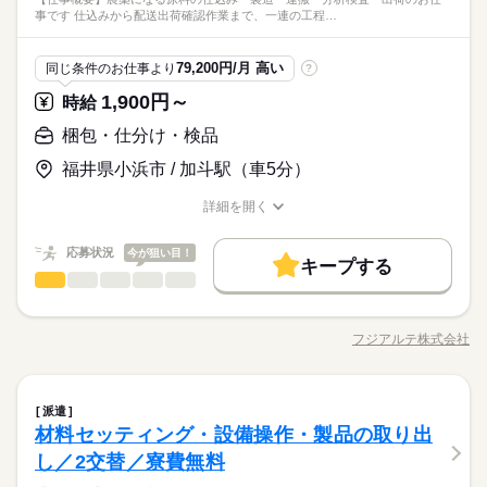
続 機械の中にコードを差し込んだり、テープやバンドでまとめ
5勤2休 土日祝休み
要のリモート面接OKです。 その他、学歴不問、フリーターさん
派遣活躍中
ルーティン
英語不要
電話なし
事です 仕込みから配送出荷確認作業まで、一連の工程…
※日勤専属 ※［1］または［2］どちらかの就業時間になりま
＜フジアルテのおすすめポイント＞
たりする 「決まった場所に差し込むだけ」で、難しい知識は必
続きを読む
※年末年始・GW・夏季休暇あり（会社カレンダーによる）
も歓迎です◎ ★製造経験や工具の使用経験がある方も大歓迎で
ひとりで
みんなで
仕事の仕方
す。就業時間は生産状況により派遣先企業が決定いたします。
★関西・関東・東海中心に全国★
続きを読む
要ありません◎ ・機械による検査 完成した製品が安全かつ正し
す♪ 作業ミスや不良を未然に防ぐため、正しい日本語が必須とな
メーカー関連
業界
月残業35h程度※22時以降の勤務につきましては、18歳以上の方
自動車・半導体・食品・家電業界など、
く動くか、専用の機械を使って検査する やることは、ボタンを
■年間休日116日
るお仕事です。
続きを読む
79,200円/月 高い
同じ条件のお仕事より
?
が対象となります。
製造分野を中心に幅広くお仕事をご用意しています。
押すだけの作業です！ ・部品の取り出し 段ボールを開けて、組
しずか
にぎやか
応募資格
職場の様子
未経験OKのお仕事も多数！お気軽にご応募下さい！
み立てに使う部品を取り出す ＜ここがポイント
1,900円～
休日・休暇
時給
工場でのお仕事が初めての方、製造未経験の方歓迎、履歴書不
時給 1,500円～
給与
5勤2休 土日祝休み
要のリモート面接OKです。 その他、学歴不問、フリーターさん
梱包・仕分け・検品
詳しい募集要項をすべて見る
＜フジアルテのおすすめポイント＞
※年末年始・GW・夏季休暇あり（会社カレンダーによる）
も歓迎です◎ ★製造経験や工具の使用経験がある方も大歓迎で
月収例27万円/時給1500円 内訳：160h＋残業8h+交通費 ※残業
お仕事の特徴
★関西・関東・東海中心に全国★
福井県小浜市 / 加斗駅（車5分）
す♪ 作業ミスや不良を未然に防ぐため、正しい日本語が必須とな
手当含む ＼前払い制度使えます／ ご入社後の稼働分で前払い可
自動車・半導体・食品・家電業界など、
■年間休日116日
基本特徴
るお仕事です。
続きを読む
能です！（規定有） しかも、アプリでカンタンに申請できちゃ
製造分野を中心に幅広くお仕事をご用意しています。
応募する
詳細を開く
う♪
未経験OK
新卒・第二
20代活躍
30代活躍
40代活躍
職種/応募資格
お仕事の特徴
給与/時間/休日
未経験OKのお仕事も多数！お気軽にご応募下さい！
続きを読む
正社員登用
時給 1,500円～
給与
応募状況
今が狙い目！
キープする
詳しい募集要項をすべて見る
梱包・仕分け・検品
募集条件
職種
続きを読む
月収例27万円/時給1500円 内訳：160h＋残業8h+交通費 ※残業
男性
女性
男女の割合
長期
期間・時間
手当含む ＼前払い制度使えます／ ご入社後の稼働分で前払い可
勤務地固定
主婦・主夫
履歴書不要
WEB登録
【仕事概要】 農薬になる原料の仕込み・製造・運搬・分析検
基本特徴
能です！（規定有） しかも、アプリでカンタンに申請できちゃ
8：30～17：30 （休憩10：15～10：30、12：30～13：00、15：
査・出荷のお仕事です。 仕込みから配送出荷確認作業まで、一
応募する
未経験OK
新卒・第二
20代活躍
30代活躍
フジアルテ株式会社
40代活躍
就業時間・曜日
う♪
ひとりで
みんなで
仕事の仕方
15～15：30 合計60分） ※日勤専属 ※将来的に夜勤シフトをお
職種/応募資格
お仕事の特徴
給与/時間/休日
連の工程をお願いします。 決まった作業ではなく、流動的に動
続きを読む
続きを読む
願いされる可能性あり／日勤のみの相談可 月残業8h程度※22時
くお仕事です。 【仕事詳細】 《［1］仕込み工程》 原料が入っ
残10未満
シフト勤務
正社員登用
以降の勤務につきましては、18歳以上の方が対象となります。
ている30kg程度のドラム缶の底点を軸に傾け、転がしながら5m
続きを読む
募集条件
勤務地固定
しずか
主婦・主夫
履歴書不要
WEB登録
にぎやか
職場の様子
働き方・環境
梱包・仕分け・検品
続きを読む
職種
続きを読む
程度運搬し、機械に投入します。 運搬する際は基本的に一人で
派遣
男性
女性
男女の割合
就業時間・曜日
働き方・環境
メーカー関連
残10未満
シフト勤務
業界
長期
期間・時間
作業を行います。 原料の仕込みには薬品を使用しますが、防護
ブランクOK
社会保険制度
研修制度
資格支援
材料セッティング・設備操作・製品の取り出
【仕事概要】 農薬になる原料の仕込み・製造・運搬・分析検
服を着用して作業を行うのでご安心ください。 《［2］製造工
ブランクOK
社会保険制度
研修制度
資格支援
応募資格
8：30～17：30 （休憩10：15～10：30、12：30～13：00、15：
査・出荷のお仕事です。 仕込みから配送出荷確認作業まで、一
し／2交替／寮費無料
週払い
禁煙・分煙
バイク自転車
車OK
寮・社宅
程》 原料の調合を行う工程になります
ひとりで
みんなで
休日・休暇
仕事の仕方
15～15：30 合計60分） ※日勤専属 ※将来的に夜勤シフトをお
連の工程をお願いします。 決まった作業ではなく、流動的に動
週払い
禁煙・分煙
バイク自転車
車OK
寮・社宅
製造業未経験OK、履歴書不要のリモート面接OKです。 その
続きを読む