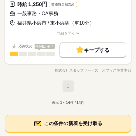
ブランクOK
産休・育休
社会保険制度
研修制度
サービス関連
業界
ます◎ ■調理のやりがい 給食ならではの料理や 季節限定の献立
1,250円
時給
続きを読む
交通費全額支給
など珍しいメニューも。 働きながらレパートリーも増やせます
続きを読む
資格支援
禁煙・分煙
バイク自転車
車OK
応募資格
◎ ■お得な社割アリ その日のメニューが社割でなんと250円。
一般事務・OA事務
続きを読む
休日・休暇
ルーティン
英語不要
PC不要
電話なし
★年齢・性別・学歴不問 ★資格不問 ★職務経歴不問 →実務未経
カレーや生姜焼きなどバランスの取れた メニューが出勤毎に食
時給 1,055円～
給与
＜年間休日125日＞ ◆完全週休2日制（土日休み） ◆祝日 ◆年
福井県小浜市 / 東小浜駅（車10分）
験の方大歓迎♪ ★2名採用予定！ <<こんな方が活躍しています>
べられちゃいます！ ＿＿＿＿＿＿＿＿＿＿＿＿＿＿＿＿＿ 施設
詳しい募集要項をすべて見る
■働き方いろいろ 「休日出勤でバリバリ働きたい！」 「子ども
末年始休暇 ※上記は一例です。配属先により 当社の所定休日
> ★シニアの方 活躍中！ ★主婦（夫）の方 活躍中！ ★フリ
の方ってご飯を 楽しみにしてる方も多くて。 自分が考えたメニ
【給与備考】
お仕事の特徴
の予定にあわせてゆったり」 など、様々な働き方に配慮してい
数と差がある場合は、 差分の調整を年末に行います。
詳細を開く
ーターの方 活躍中！ ★長期で働ける方歓迎
ューが好評だったり 「美味しかった」って 言ってくださったり
時給1,055円以上
ます◎ ■調理のやりがい 給食ならではの料理や 季節限定の献立
職種/応募資格
お仕事の特徴
給与/時間/休日
基本特徴
続きを読む
すると やっぱりやっててよかったと思います。 by.栄養士Aさん
など珍しいメニューも。 働きながらレパートリーも増やせます
応募する
続きを読む
【交通費備考】
新卒・第二
応募状況
20代活躍
30代活躍
40代活躍
50代活躍
今が狙い目！
◎ ■お得な社割アリ その日のメニューが社割でなんと250円。
続きを読む
キープする
カレーや生姜焼きなどバランスの取れた メニューが出勤毎に食
一般事務・OA事務
その他
業界
職種
60代歓迎
時給 1,055円～
給与
べられちゃいます！ ＿＿＿＿＿＿＿＿＿＿＿＿＿＿＿＿＿ 施設
詳しい募集要項をすべて見る
◎エネルギー販売会社◎ＯＪＴあり！同業務の方がいるので安
長期
期間・時間
募集条件
続きを読む
の方ってご飯を 楽しみにしてる方も多くて。 自分が考えたメニ
【給与備考】
心です！ 【お願いしたいお仕事の内容】 仕入売上管理、会
ューが好評だったり 「美味しかった」って 言ってくださったり
時給1,055円以上
株式会社スタッフサービス オフィス事業本部
9：30～14：00
勤務先公開
外国人/留学生
職種/応募資格
お仕事の特徴
給与/時間/休日
基本特徴
計データを送るまでの前処理、資料作成、伝票処理、ファイリ
すると やっぱりやっててよかったと思います。 by.栄養士Aさん
ング、電話・来客応対、入荷した商品の検収作業などをお願い
応募する
◆うれしい土日祝お休み！駐車場無料！車通勤を希望されてい
新卒・第二
20代活躍
30代活躍
40代活躍
50代活躍
就業時間・曜日
【交通費備考】
※お時間帯はご相談ください
します。 ♪♪引継ぎがあるので安心です♪♪ ▼こちらのお仕事の
続きを読む
る方にオススメ！ 先輩社員が教えてくれる！２０２７年７
1
※週3日～応相談
残10未満
一般事務・OA事務
週2・3日
週4日
家庭都合休可
シフト勤務
職種
60代歓迎
ほかにも 電話なしのコツコツ系データ入力や英語を使う事務、
月までのお仕事です（延長の可能性あり）！
大学やコールセンターなどのお仕事も扱っています。 在宅のお
募集条件
就業時間・曜日
勤務先公開
外国人/留学生
◎エネルギー販売会社◎ＯＪＴあり！同業務の方がいるので安
働き方・環境
長期
期間・時間
続きを読む
仕事があるエリアも☆ 9月・10月スタートもご相談ください♪
その他
応募資格
業界
表示
1～14
件 /
14
件
心です！ 【お願いしたいお仕事の内容】 仕入売上管理、会
残10未満
週2・3日
週4日
家庭都合休可
シフト勤務
休日・休暇
ブランクOK
産休・育休
社会保険制度
禁煙・分煙
9：30～14：00
お仕事の特徴
計データを送るまでの前処理、資料作成、伝票処理、ファイリ
働き方・環境
◆未経験者歓迎！
ング、電話・来客応対、入荷した商品の検収作業などをお願い
シフトにより決定
基本特徴
ブランクOK
産休・育休
社会保険制度
禁煙・分煙
※お時間帯はご相談ください
します。 ♪♪引継ぎがあるので安心です♪♪ ▼こちらのお仕事の
続きを読む
この条件の新着を受け取る
未経験OK
新卒・第二
40代活躍
※週3日～応相談
ほかにも 電話なしのコツコツ系データ入力や英語を使う事務、
◆うれしい土日祝お休み！駐車場無料！車通勤を希望されてい
時給 1,250円
給与
大学やコールセンターなどのお仕事も扱っています。 在宅のお
詳しい募集要項をすべて見る
る方にオススメ！ 先輩社員が教えてくれる！２０２７年７
募集条件
このお仕事は、働いた分の給料を給料日を待たずに受け取れる
仕事があるエリアも☆ 9月・10月スタートもご相談ください♪