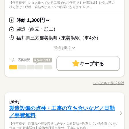
について】 キャップ、シャツ、ズボン、 エプロン、ベルトまで
WEB登録
［1］8：30～17：15（休憩12：00～13：00 60分） ［2］16：
【仕事概要】レタス作っている工場でのお仕事です 仕事詳細】レタス苗の
です。 レジはセルフ会計を導入しており、 現金の受け渡しはほ
残業なし
シフト勤務
高校生以上 ※高校生は21時までの勤務 ※校則でアルバイトに許
休日・休暇
貸出。 動きやすさを重視しているので、 牛丼を出す動作もスム
植え付け・収穫・箱詰めがメインの作業になります レタ…
30～翌1：15（休憩20：00～21：00 60分） ［3］0：30～9：1
就業時間・曜日
お仕事の特徴
働き方・環境
とんどありません。 ※一部店舗を除く すぐに覚えられるお仕事
続きを読む
残業なし
シフト勤務
可が必要な際は、 学校にご相談の上、ご応募ください。 【す
ーズにできます！
5（休憩4：00～5：00 60分） ※3交替 ※研修期間中の1～2週
働き方・環境
内容ですし 研修・マニュアルがあるので 初バイトの人もご心配
シフト制
き家はこんな人にオススメ】 ・家や学校の近くで時給がいいバ
基本特徴
朝って、ごはんを作って、 お子さんを見送って、 家事をこなし
ブランクOK
社会保険制度
研修制度
資格支援
間は、［1］8：30～17：15でのご勤務となります 【勤務サイク
なく！
※年末年始・GW・夏季休暇あり（会社カレンダーによる）
1,300円～
ブランクOK
時給
社会保険制度
研修制度
資格支援
イトを探している ・食事補助があると助かる ・ひま疲れはニガ
続きを読む
て… となかなか落ち着かないですよね。 そんなときは、 少し落
未経験OK
20代活躍
30代活躍
40代活躍
50代活躍
ル】 シフト勤務 ※毎月シフト表の配布がございます 22時～18
続きを読む
日払い
週払い
禁煙・分煙
バイク自転車
車OK
応募資格
テ
ち着いてから、 お昼ごろに出勤！ 週2日・1日2h～組めるので、
歳以上※22時以降の勤務につきましては、18歳以上の方が対象
日払い
週払い
禁煙・分煙
バイク自転車
車OK
製造（組立・加工）
◆年間休日：120日
60代歓迎
正社員登用
お迎えの時間にも間に合います☆ 「子どもの発表会の日は そっ
寮・社宅
派遣活躍中
ルーティン
英語不要
電話なし
■未経験活躍中 ■学生・フリーター・主婦（夫）さん活躍中！ ■
となります。
ちを優先したい…！」 というのも、もちろんOK！ シフトは自
寮・社宅
派遣活躍中
ルーティン
英語不要
続きを読む
電話なし
時給 1,300円～1,625円
給与
福井県三方郡美浜町 / 東美浜駅（車4分）
高校生以上 ※高校生は21時までの勤務 ※校則でアルバイトに許
休日・休暇
募集条件
詳しい募集要項をすべて見る
続きを読む
己申告制。 家庭と両立して、 楽しく働いてくださいね♪ 【服装
可が必要な際は、 学校にご相談の上、ご応募ください。 【す
【給与備考】 ※高校生時給1100円～ ※早朝手当（5：00-9：0
について】 キャップ、シャツ、ズボン、 エプロン、ベルトまで
勤務先公開
交通費
勤務地固定
主婦・主夫
学生歓迎
シフト制
詳細を開く
き家はこんな人にオススメ】 ・家や学校の近くで時給がいいバ
0）時給+150円 ※深夜（22時～翌5時）時給1625円 ※時給UP制
貸出。 動きやすさを重視しているので、 牛丼を出す動作もスム
職種/応募資格
お仕事の特徴
給与/時間/休日
※年末年始・GW・夏季休暇あり（会社カレンダーによる）
イトを探している ・食事補助があると助かる ・ひま疲れはニガ
続きを読む
度あり♪ 【交通費備考】 規定内支給
履歴書不要
ーズにできます！
応募する
テ
基本特徴
応募状況
今が狙い目！
◆年間休日：120日
キープする
就業時間・曜日
続きを読む
未経験OK
20代活躍
30代活躍
40代活躍
50代活躍
製造（組立・加工）
職種
低い
高い
多い年齢層
時給 1,300円～1,625円
給与
残20未満
10時～出社
17時～出社
1日4h以下
詳しい募集要項をすべて見る
60代歓迎
正社員登用
【仕事概要】 レタス作っている工場でのお仕事です。 【仕事詳
【給与備考】 ※高校生時給1100円～ ※早朝手当（5：00-9：0
1日7h以下
16時前退社
扶養内
週2・3日
週4日
細】 レタス苗の植え付け・収穫・箱詰めがメインの作業になり
募集条件
3ヵ月以上
期間・時間
0）時給+150円 ※深夜（22時～翌5時）時給1625円 ※時給UP制
フジアルテ株式会社
男性
女性
男女の割合
続きを読む
職種/応募資格
お仕事の特徴
給与/時間/休日
ます！ ・レタスの小さい芽を発泡スチロールに入れる作業 ・完
土日祝のみ
シフト勤務
勤務先公開
交通費
勤務地固定
主婦・主夫
学生歓迎
度あり♪ 【交通費備考】 規定内支給
続きを読む
00：00～00：00 ※1日実働最低2時間 ※残業代は全額支給 週2日
成したレタスの目視検査 ⇒根を切り取り、汚れている葉があれ
応募する
～・1日2h～OK！ ※状況に応じて募集を終了させていただく場
働き方・環境
ば取り除く ▼作業環境について クリーンルームでの作業になり
履歴書不要
続きを読む
ひとりで
みんなで
仕事の仕方
続きを読む
合もございます。 詳細は面接時にご相談ください。 【自己申告
製造（組立・加工）
職種
ます！ 工場に入る前に、手先のアルコール消毒やエアシャワー
就業時間・曜日
派遣
低い
高い
多い年齢層
大手企業
社会保険制度
制服あり
禁煙・分煙
車OK
メーカー関連
による契約シフト】 基本は固定シフトになりますが、 学校の試
業界
を浴びて作業に入ります。 【ポイント】 ・空調が完備されてい
製造設備の点検・工事の立ち合いなど／日勤
【仕事概要】 レタス作っている工場でのお仕事です。 【仕事詳
残20未満
10時～出社
17時～出社
1日4h以下
験や家庭の行事など イレギュラーにはもちろん対応しますの
続きを読む
PC不要
るクリーンルーム内での作業で、年中快適に作業いただけま
しずか
にぎやか
応募資格
職場の様子
細】 レタス苗の植え付け・収穫・箱詰めがメインの作業になり
／寮費無料
3ヵ月以上
期間・時間
で、 その際はお気軽にご相談ください。 ※22時～翌5時までは1
す！ ・繰り返し単純作業のため、未経験の方も大歓迎！ ・慣れ
1日7h以下
16時前退社
男性
扶養内
週2・3日
週4日
女性
男女の割合
ます！ ・レタスの小さい芽を発泡スチロールに入れる作業 ・完
未経験の方大歓迎、履歴書不要のリモート面接OKです。 その
8歳以上の方
るまでは1週間程度
続きを読む
00：00～00：00 ※1日実働最低2時間 ※残業代は全額支給 週2日
【仕事概要】医薬品や農薬製造に必要となる製品を製造している企業でのお
成したレタスの目視検査 ⇒根を切り取り、汚れている葉があれ
土日祝のみ
シフト勤務
他、学歴不問、無資格、フリーターの方なども大歓迎です◎ 製
休日・休暇
仕事です 仕事詳細】設備の日常点検や、工事の立ち合…
～・1日2h～OK！ ※状況に応じて募集を終了させていただく場
＜フジアルテのおすすめポイント＞