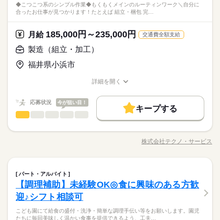
大手企業
ブランクOK
社会保険制度
研修制度
OK！ シフトは1週間毎の自己申告制 忙しい方も、予定に合わせ
＼力仕事ほぼナシ／体力に自信がなくても安心！一人で進める
◆こつこつ系のシンプル作業◆もくもくメインのルーティンワーク＼自分に
きる時間が好き ◎プラモデル作りなど、細かい作業が得意 全国
続きを読む
シフト制なので、自分の都合にあわせて
扶養内
Wワーク可
週1日～
週2・3日
土日祝のみ
婦（夫）の方も活躍中です ≪こんな方にぴったり≫ ・正社員と
しずか
にぎやか
職場の様子
合ったお仕事が見つかります！たとえば 組立・梱包 完…
て働けます♪
ことができるシンプル作業です。職場見学だけも大歓迎です。
に多数のお仕事があるので あなたにぴったりなお仕事が見つか
お休みの日が調整できます
制服あり
禁煙・分煙
バイク自転車
車OK
まかない
して安定した働き方がしたい方 ・プラモデルや機械いじりが好
シフト勤務
その他
業界
続きを読む
るはず！ まずはご希望を聞かせてください。
きな方 ・人見知りや話し下手な方も大丈夫です ※定年制度あり
続きを読む
働き方・環境
185,000円～235,000円
応募資格
月給
（満60歳）
交通費全額支給
お仕事の特徴
大手企業
ブランクOK
社会保険制度
研修制度
＼履歴書・職務経歴書は必要なし／ ◆転職回数・ブランク・社
製造（組立・加工）
休日・休暇
月給 185,000円～235,000円
給与
基本特徴
制服あり
禁煙・分煙
バイク自転車
車OK
まかない
会人経験不問 ◆正社員デビュー大歓迎 フリーター・離職中・主
詳しい募集要項をすべて見る
＼力仕事ほぼナシ／体力に自信がなくても安心！一人で進める
シフト制なので、自分の都合にあわせて
福井県小浜市
婦（夫）の方も活躍中です ≪こんな方にぴったり≫ ・正社員と
【給与備考】
無期派遣
未経験OK
新卒・第二
20代活躍
30代活躍
ことができるシンプル作業です。職場見学だけも大歓迎です。
お休みの日が調整できます
して安定した働き方がしたい方 ・プラモデルや機械いじりが好
◆時間外手当あり
詳細を開く
募集条件
きな方 ・人見知りや話し下手な方も大丈夫です ※定年制度あり
続きを読む
◆昇給あり（年1回）
職種/応募資格
お仕事の特徴
給与/時間/休日
応募する
（満60歳）
大量募集
交通費
即日スタート
主婦・主夫
続きを読む
応募状況
今が狙い目！
キープする
履歴書不要
WEB選考完結
月給 185,000円～235,000円
基本特徴
給与
勤務時間
製造（組立・加工）
職種
詳しい募集要項をすべて見る
男性
女性
男女の割合
無期派遣
未経験OK
新卒・第二
20代活躍
30代活躍
就業時間・曜日
【給与備考】
08：30～17：30
◆こつこつ系のシンプル作業 ◆もくもくメインのルーティンワ
募集条件
◆時間外手当あり
※上記はシフトの一例となります。
残業なし
残10未満
残20未満
10時～出社
ーク ＼自分に合ったお仕事が見つかります！たとえば…／ ◎組
◆昇給あり（年1回）
株式会社テクノ・サービス
ひとりで
みんなで
仕事の仕方
業務上必要がある場合や
大量募集
交通費
即日スタート
職種/応募資格
主婦・主夫
お仕事の特徴
給与/時間/休日
立・梱包 →完成品をプチプチなどで包む ◎製品の検品 →傷
応募する
16時前退社
土日祝休
続きを読む
配属先の都合により、
続きを読む
がないかチェック ◎部品の加工 →部品をセットして機械のボ
履歴書不要
WEB選考完結
時間帯が変更となる場合があります。
タンを押す 他にも… ・座って出来る商品の仕分け ・手のひらサ
続きを読む
働き方・環境
しずか
にぎやか
職場の様子
就業時間・曜日
勤務時間
製造（組立・加工）
職種
イズの部品の梱包 ・こつこつネジを回す などなど、たくさん。
パート・アルバイト
男性
女性
男女の割合
ブランクOK
産休・育休
社会保険制度
研修制度
その他
業界
残業なし
残10未満
残20未満
10時～出社
あなたに合う職場を一緒に探します！
【調理補助】未経験OK◎食に興味のある方歓
08：30～17：30
◆こつこつ系のシンプル作業 ◆もくもくメインのルーティンワ
休日・休暇
資格支援
禁煙・分煙
バイク自転車
車OK
※上記はシフトの一例となります。
応募資格
ーク ＼自分に合ったお仕事が見つかります！たとえば…／ ◎組
16時前退社
土日祝休
迎♪シフト相談可
ひとりで
みんなで
仕事の仕方
業務上必要がある場合や
立・梱包 →完成品をプチプチなどで包む ◎製品の検品 →傷
＜年間休日125日＞ ◆完全週休2日制（土日休み） ◆祝日 ◆年
働き方・環境
ルーティン
英語不要
PC不要
電話なし
＼履歴書・職務経歴書は必要なし／ ◆転職回数・ブランク・社
続きを読む
配属先の都合により、
こども園にて給食の盛付・洗浄・簡単な調理手伝い等をお願いします。園児
がないかチェック ◎部品の加工 →部品をセットして機械のボ
末年始休暇 ※上記は一例です。配属先により 当社の所定休日
会人経験不問 ◆正社員デビュー大歓迎 フリーター・離職中・主
ブランクOK
産休・育休
社会保険制度
研修制度
たちに毎回美味しく温かい食事を提供できるよう、工夫…
時間帯が変更となる場合があります。
＼未経験OK／「細かい作業が、わりと好きかも」応募の理由