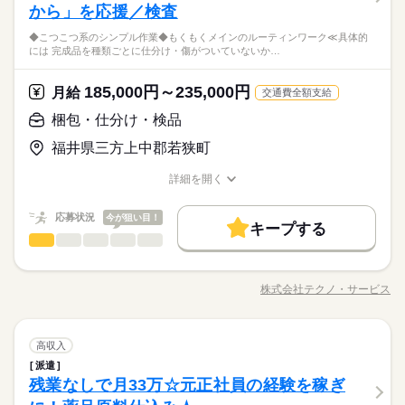
から」を応援／検査
◆こつこつ系のシンプル作業◆もくもくメインのルーティンワーク≪具体的
には 完成品を種類ごとに仕分け・傷がついていないか…
185,000円～235,000円
月給
交通費全額支給
梱包・仕分け・検品
福井県三方上中郡若狭町
詳細を開く
職種/応募資格
お仕事の特徴
給与/時間/休日
応募状況
今が狙い目！
キープする
梱包・仕分け・検品
職種
男性
女性
男女の割合
◆こつこつ系のシンプル作業 ◆もくもくメインのルーティンワ
ーク ≪具体的には≫ ・完成品を種類ごとに仕分け ・傷がついて
株式会社テクノ・サービス
ひとりで
みんなで
仕事の仕方
職種/応募資格
お仕事の特徴
給与/時間/休日
いないかチェック ・箱に入れる など、はじめてでも覚えやすい
続きを読む
仕事がたくさん。 体をたくさん動かす作業はありません 女性の
方も男性の方も活躍中です
続きを読む
しずか
にぎやか
職場の様子
梱包・仕分け・検品
職種
高収入
男性
女性
男女の割合
その他
業界
派遣
◆こつこつ系のシンプル作業 ◆もくもくメインのルーティンワ
残業なしで月33万☆元正社員の経験を稼ぎ
応募資格
ーク ≪具体的には≫ ・完成品を種類ごとに仕分け ・傷がついて
ひとりで
みんなで
仕事の仕方
いないかチェック ・箱に入れる など、はじめてでも覚えやすい