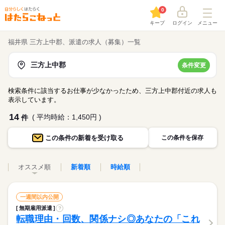
0
キープ
ログイン
メニュー
福井県 三方上中郡、派遣の求人（募集）一覧
三方上中郡
条件変更
検索条件に該当するお仕事が少なかったため、三方上中郡付近の求人も
表示しています。
14
( 平均時給：1,450円 )
件
この条件の
新着を受け取る
この条件を保存
オススメ順
新着順
時給順
一週間以内公開
無期雇用派遣
?
転職理由・回数、関係ナシ◎あなたの「これ