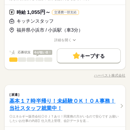
タンを押す 他にも… ・座って出来る商品の仕分け ・手のひらサ
続きを読む
数と差がある場合は、 差分の調整を年末に行います。
婦（夫）の方も活躍中です ≪こんな方にぴったり≫ ・正社員と
しずか
にぎやか
職場の様子
は、それで十分。一人でもくもく、細かい作業に集中する時間
イズの部品の梱包 ・こつこつネジを回す などなど、たくさん。
資格支援
禁煙・分煙
バイク自転車
車OK
して安定した働き方がしたい方 ・プラモデルや機械いじりが好
その他
業界
が好きな方にピッタリ。特別なスキルや経験はいりません。
あなたに合う職場を一緒に探します！
続きを読む
1,055円～
時給
きな方 ・人見知りや話し下手な方も大丈夫です ※定年制度あり
続きを読む
交通費一部支給
ルーティン
英語不要
PC不要
電話なし
休日・休暇
応募資格
（満60歳）
キッチンスタッフ
＜年間休日125日＞ ◆完全週休2日制（土日休み） ◆祝日 ◆年
＼履歴書・職務経歴書は必要なし／ ◆転職回数・ブランク・社
お仕事の特徴
月給 185,000円～235,000円
給与
末年始休暇 ※上記は一例です。配属先により 当社の所定休日
福井県小浜市 / 小浜駅（車3分）
会人経験不問 ◆正社員デビュー大歓迎 フリーター・離職中・主
詳しい募集要項をすべて見る
＼未経験OK／「細かい作業が、わりと好きかも」応募の理由
数と差がある場合は、 差分の調整を年末に行います。
基本特徴
婦（夫）の方も活躍中です ≪こんな方にぴったり≫ ・正社員と
【給与備考】
は、それで十分。一人でもくもく、細かい作業に集中する時間
詳細を開く
して安定した働き方がしたい方 ・プラモデルや機械いじりが好
◆時間外手当あり
無期派遣
未経験OK
新卒・第二
20代活躍
30代活躍
が好きな方にピッタリ。特別なスキルや経験はいりません。
職種/応募資格
お仕事の特徴
給与/時間/休日
続きを読む
きな方 ・人見知りや話し下手な方も大丈夫です ※定年制度あり
続きを読む
◆昇給あり（年1回）
応募する
募集条件
（満60歳）
応募状況
今が狙い目！
キープする
大量募集
交通費
即日スタート
主婦・主夫
続きを読む
キッチンスタッフ
職種
男性
女性
男女の割合
月給 185,000円～235,000円
給与
勤務時間
詳しい募集要項をすべて見る
履歴書不要
WEB選考完結
基本特徴
こども園にて給食の盛付・洗浄・簡単な調理手伝い等をお願い
【給与備考】
08：30～17：30
します。園児たちに毎回美味しく温かい食事を提供できるよ
無期派遣
未経験OK
新卒・第二
20代活躍
30代活躍
就業時間・曜日
◆時間外手当あり
ハーベスト株式会社
ひとりで
みんなで
仕事の仕方
※上記はシフトの一例となります。
職種/応募資格
お仕事の特徴
給与/時間/休日
う、工夫を凝らした業務をお願いします。園児たちが美味しそ
募集条件
◆昇給あり（年1回）
続きを読む
業務上必要がある場合や
残業なし
残10未満
残20未満
10時～出社
うに食べる姿は何よりもやりがいにつながります。未経験でも
応募する
配属先の都合により、
大量募集
交通費
即日スタート
主婦・主夫
チャレンジOK！「食」に興味のある方ぜひご応募ください！
しずか
にぎやか
16時前退社
土日祝休
職場の様子
時間帯が変更となる場合があります。
続きを読む
キッチンスタッフ
職種
派遣
男性
女性
男女の割合
履歴書不要
WEB選考完結
勤務時間
サービス関連
業界
働き方・環境
基本１７時半帰り！未経験ＯＫ！ＯＡ事務！
こども園にて給食の盛付・洗浄・簡単な調理手伝い等をお願い
就業時間・曜日
08：30～17：30
応募資格
します。園児たちに毎回美味しく温かい食事を提供できるよ
ブランクOK
産休・育休
社会保険制度
研修制度
当社スタッフ就業中！
残業なし
残10未満
残20未満
10時～出社
休日・休暇
ひとりで
みんなで
仕事の仕方
※上記はシフトの一例となります。
う、工夫を凝らした業務をお願いします。園児たちが美味しそ
★年齢・性別・学歴不問 ★資格不問 ★職務経歴不問 →実務未経
続きを読む
資格支援
禁煙・分煙
バイク自転車
車OK
業務上必要がある場合や
◎エネルギー販売会社◎ＯＪＴあり！同業務の方がいるので安心です お願い
うに食べる姿は何よりもやりがいにつながります。未経験でも
＜年間休日125日＞ ◆完全週休2日制（土日休み） ◆祝日 ◆年
16時前退社
土日祝休
験の方大歓迎♪ ★2名採用予定！ <<こんな方が活躍しています>
したいお仕事の内容】仕入売上管理、会計データを送…
配属先の都合により、
■働き方いろいろ 「休日出勤でバリバリ働きたい！」 「子ども
チャレンジOK！「食」に興味のある方ぜひご応募ください！
末年始休暇 ※上記は一例です。配属先により 当社の所定休日
働き方・環境
ルーティン
英語不要
PC不要
電話なし
> ★シニアの方 活躍中！ ★主婦（夫）の方 活躍中！ ★フリ
しずか
にぎやか
職場の様子
時間帯が変更となる場合があります。
の予定にあわせてゆったり」 など、様々な働き方に配慮してい
数と差がある場合は、 差分の調整を年末に行います。
ーターの方 活躍中！ ★長期で働ける方歓迎