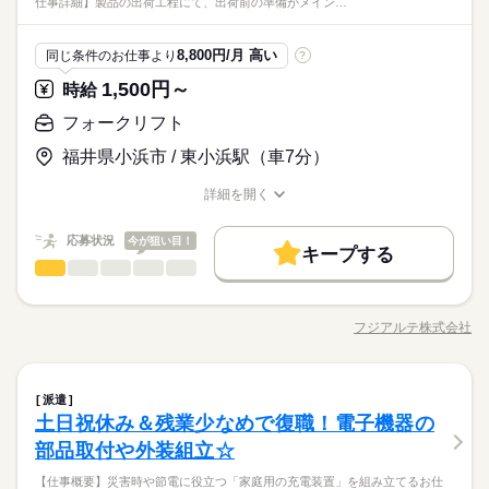
仕事詳細】製品の出荷工程にて、出荷前の準備がメイン…
ます。
＜フジアルテのおすすめポイント＞
方とメールや電話でやり取りをしていただき、工事の立ち合い
続きを読む
■年間休日：125日
迎！ 未経験の方もOK、履歴書不要のリモート面接OKです。 製
派遣活躍中
OPスタッフ
ルーティン
英語不要
ひとりで
みんなで
仕事の仕方
★関西・関東・東海中心に全国★
週払い
禁煙・分煙
バイク自転車
車OK
寮・社宅
までを行います。 ▼作業補足 設備点検等を行っていただくた
造現場では、作業ミスや不良を未然に防ぐため、指示や報告を
メーカー関連
業界
自動車・半導体・食品・家電業界など、
電話なし
め、動き回るお仕事です。 工事業者の方とコミュニケーション
含めたコミュニケーションは全て日本語で行っております。 細
続きを読む
8,800円/月 高い
同じ条件のお仕事より
派遣活躍中
OPスタッフ
ルーティン
英語不要
?
製造分野を中心に幅広くお仕事をご用意しています。
を取りながら作業を行っていただきます！ ▼作業環境について
休日・休暇
しずか
にぎやか
応募資格
職場の様子
かなニュアンスの違いまで正確に理解し、正しい日本語で丁寧
未経験OKのお仕事も多数！お気軽にご応募下さい！
・基本的に外気温での作業となります
電話なし
1,500円～
時給
なやり取りができることが必須となるお仕事です。
シフト休み
自動車免許をお持ちの方、簡単なパソコン操作ができる方を大
時給 1,500円～
給与
募集中！ 設備メンテナンスなどの製造経験をお持ちの方大歓
フォークリフト
詳しい募集要項をすべて見る
＜フジアルテのおすすめポイント＞
■年間休日：125日
迎！ 未経験の方もOK、履歴書不要のリモート面接OKです。 製
月収例25.9万円/時給1500円 内訳：162.75h＋交通費 ＼前払い制
お仕事の特徴
★関西・関東・東海中心に全国★
福井県小浜市 / 東小浜駅（車7分）
造現場では、作業ミスや不良を未然に防ぐため、指示や報告を
度使えます／ ご入社後の稼働分で前払い可能です！（規定有）
自動車・半導体・食品・家電業界など、
基本特徴
含めたコミュニケーションは全て日本語で行っております。 細
続きを読む
しかも、アプリでカンタンに申請できちゃう♪ 【待遇】 各種保
製造分野を中心に幅広くお仕事をご用意しています。
応募する
詳細を開く
かなニュアンスの違いまで正確に理解し、正しい日本語で丁寧
険完備、交通費支給（日額上限750円）、前払い制度（稼働
未経験OK
新卒・第二
20代活躍
30代活躍
40代活躍
職種/応募資格
お仕事の特徴
給与/時間/休日
未経験OKのお仕事も多数！お気軽にご応募下さい！
なやり取りができることが必須となるお仕事です。
分）、作業服上下・安全靴・帽子貸与、寮完備、有給休暇、退
続きを読む
正社員登用
時給 1,500円～
給与
応募状況
職金制度あり ※各規定有 【受動喫煙対策】 屋内原則禁煙（喫煙
今が狙い目！
キープする
詳しい募集要項をすべて見る
スペースあり） 【工場内施設】 食事スペースあり（弁当持込
フォークリフト
募集条件
職種
続きを読む
月収例25.9万円/時給1500円 内訳：162.75h＋交通費 ＼前払い制
低い
高い
多い年齢層
可）、自動販売機、休憩室あり 【工場駐車場】 あり（無料）
長期
期間・時間
度使えます／ ご入社後の稼働分で前払い可能です！（規定有）
勤務地固定
主婦・主夫
履歴書不要
WEB登録
【仕事概要】 家庭用蓄電池や、スイッチング電源を生産してい
基本特徴
【入社特典】 ご入寮の方は、寮費無料となります！ ※規定有
しかも、アプリでカンタンに申請できちゃう♪ 【待遇】 各種保
8：30～17：15
る企業です。 【仕事詳細】 製品の出荷工程にて、出荷前の準備
応募する
未経験OK
新卒・第二
20代活躍
30代活躍
フジアルテ株式会社
40代活躍
就業時間・曜日
険完備、交通費支給（日額上限750円）、前払い制度（稼働
男性
女性
男女の割合
（休憩 12：00～13：00 60分）
職種/応募資格
お仕事の特徴
給与/時間/休日
がメインのお仕事になります！ ▼作業内容 ・ハンドリフトでの
続きを読む
分）、作業服上下・安全靴・帽子貸与、寮完備、有給休暇、退
続きを読む
※日勤専属
部品運搬 ・荷受けした部品の確認作業 ・フォークリフトを使用
残業なし
正社員登用
職金制度あり ※各規定有 【受動喫煙対策】 屋内原則禁煙（喫煙
※22時以降の勤務につきましては、18歳以上の方が対象となり
してトラックへの製品積み込み →1日に4回定期便が来るため、
続きを読む
募集条件
勤務地固定
ひとりで
主婦・主夫
履歴書不要
WEB登録
みんなで
仕事の仕方
スペースあり） 【工場内施設】 食事スペースあり（弁当持込
働き方・環境
ます。
フォークリフト
職種
続きを読む
そのタイミングで積込み作業を行います。（1回30分～1時間×4
派遣
低い
高い
多い年齢層
就業時間・曜日
働き方・環境
可）、自動販売機、休憩室あり 【工場駐車場】 あり（無料）
メーカー関連
残業なし
業界
長期
期間・時間
回） 配属後2週間程は出荷準備を手伝いながら工程全体の流れを
ブランクOK
社会保険制度
研修制度
資格支援
土日祝休み＆残業少なめで復職！電子機器の
【仕事概要】 家庭用蓄電池や、スイッチング電源を生産してい
【入社特典】 ご入寮の方は、寮費無料となります！ ※規定有
覚えていただきます◎ その後、徐々にリフトに乗り製品の積み
ブランクOK
社会保険制度
研修制度
資格支援
しずか
にぎやか
応募資格
職場の様子
8：30～17：15
る企業です。 【仕事詳細】 製品の出荷工程にて、出荷前の準備
部品取付や外装組立☆
週払い
禁煙・分煙
バイク自転車
車OK
寮・社宅
込み作業を行っていただきます！ ▼作業補足 ・フォークリフト
男性
女性
休日・休暇
男女の割合
（休憩 12：00～13：00 60分）
がメインのお仕事になります！ ▼作業内容 ・ハンドリフトでの
週払い
禁煙・分煙
バイク自転車
車OK
寮・社宅
フォークリフト（1t以上）の資格・カウンター式リフトの実務経
作業は屋外で行います
続きを読む
派遣活躍中
ルーティン
英語不要
電話なし
※日勤専属
【仕事概要】災害時や節電に役立つ「家庭用の充電装置」を組み立てるお仕
部品運搬 ・荷受けした部品の確認作業 ・フォークリフトを使用
5勤2休 土日祝休み