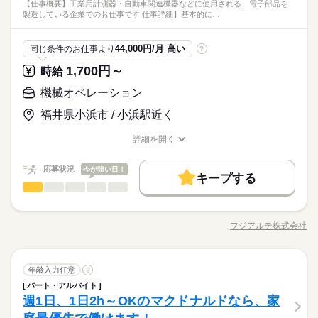
派遣活躍中
ルーティン
英語不要
電話なし
願いされる可能性あり／日勤のみの相談可 月残業8h程度※22時
【仕事概要】工業用計測器・自動車関連機器などに使用される、電子部品を
くお仕事です。 【仕事詳細】 《［1］仕込み工程》 原料が入っ
5勤2休 土日祝休み
他、学歴不問、無資格、フリーターの方なども大歓迎です◎ ★
派遣活躍中
ルーティン
英語不要
電話なし
製造している企業でのお仕事です 仕事詳細】基本的に…
以降の勤務につきましては、18歳以上の方が対象となります。
＜フジアルテのおすすめポイント＞
ている30kg程度のドラム缶の底点を軸に傾け、転がしながら5m
続きを読む
※年末年始・GW・夏季休暇あり（会社カレンダーによる）
フォークリフト免許がある方は大歓迎！ ※免許がない方も同時
しずか
にぎやか
職場の様子
★関西・関東・東海中心に全国★
続きを読む
程度運搬し、機械に投入します。 運搬する際は基本的に一人で
募集中 ★資格獲得支援制度あり ⇒フォークリフト免許がない方
メーカー関連
業界
自動車・半導体・食品・家電業界など、
作業を行います。 原料の仕込みには薬品を使用しますが、防護
■年間休日122日
は、無料で資格が取れます！ ※規定有 ★製造経験や交替勤務の
続きを読む
44,000円/月 高い
同じ条件のお仕事より
?
製造分野を中心に幅広くお仕事をご用意しています。
服を着用して作業を行うのでご安心ください。 《［2］製造工
応募資格
ご経験がある方も大歓迎です！ 作業ミスや不良を未然に防ぐた
未経験OKのお仕事も多数！お気軽にご応募下さい！
程》 原料の調合を行う工程になります
1,700円～
休日・休暇
時給
め、正しい日本語が必須となるお仕事です。
製造業未経験OK、履歴書不要のリモート面接OKです。 その
時給 1,900円～
給与
5勤2休 土日祝休み
他、学歴不問、無資格、フリーターの方なども大歓迎です◎ ★
機械オペレーション
詳しい募集要項をすべて見る
＜フジアルテのおすすめポイント＞
※年末年始・GW・夏季休暇あり（会社カレンダーによる）
フォークリフト免許がある方は大歓迎！ ※免許がない方も同時
月収例34.7万円/時給1900円 内訳：162.75h（内深夜47.25h）＋
お仕事の特徴
★関西・関東・東海中心に全国★
福井県小浜市 / 小浜駅近く
募集中 ★資格獲得支援制度あり ⇒フォークリフト免許がない方
交通費 ※深夜手当含む ※交通費は距離に応じて変動がございま
自動車・半導体・食品・家電業界など、
■年間休日122日
基本特徴
は、無料で資格が取れます！ ※規定有 ★製造経験や交替勤務の
続きを読む
す ＼前払い制度使えます／ ご入社後の稼働分で前払い可能で
製造分野を中心に幅広くお仕事をご用意しています。
応募する
詳細を開く
ご経験がある方も大歓迎です！ 作業ミスや不良を未然に防ぐた
す！（規定有） しかも、アプリでカンタンに申請できちゃう♪
未経験OK
新卒・第二
20代活躍
30代活躍
40代活躍
職種/応募資格
お仕事の特徴
給与/時間/休日
未経験OKのお仕事も多数！お気軽にご応募下さい！
め、正しい日本語が必須となるお仕事です。
続きを読む
正社員登用
時給 1,900円～
給与
応募状況
今が狙い目！
キープする
詳しい募集要項をすべて見る
機械オペレーション
募集条件
職種
続きを読む
月収例34.7万円/時給1900円 内訳：162.75h（内深夜47.25h）＋
男性
女性
男女の割合
長期
期間・時間
交通費 ※深夜手当含む ※交通費は距離に応じて変動がございま
大量募集
勤務地固定
主婦・主夫
履歴書不要
【仕事概要】 工業用計測器・自動車関連機器などに使用され
基本特徴
す ＼前払い制度使えます／ ご入社後の稼働分で前払い可能で
［1］8：30～17：15 （休憩 12：00～13：00 60分） ［2］1
る、 電子部品を製造している企業でのお仕事です！ 【仕事詳
応募する
WEB登録
未経験OK
新卒・第二
20代活躍
30代活躍
フジアルテ株式会社
40代活躍
す！（規定有） しかも、アプリでカンタンに申請できちゃう♪
ひとりで
みんなで
仕事の仕方
6：30～1：15 （休憩 20：00～21：00 60分） ［3］0：30～
職種/応募資格
お仕事の特徴
給与/時間/休日
細】 基本的には機械オペレーション業務になります。 いくつか
続きを読む
続きを読む
9：15 （休憩 4：00～5：00 60分） ※3交替 ※研修期間中の1
工程がありますが、 作業としては設備への材料セッティング・
正社員登用
就業時間・曜日
～2週間は、［1］8：30～17：15でのご勤務となります 【勤務
設備操作・製品取り出しになります。 ▼作業工程について
続きを読む
募集条件
しずか
にぎやか
職場の様子
残業なし
シフト勤務
サイクル】 シフト勤務（毎月シフト表の配布がございます） 月
機械オペレーション
続きを読む
職種
続きを読む
［1］基盤ベーキング工程 ベーキング炉を用いてセラミック盤に
年齢入力任意
?
男性
女性
男女の割合
大量募集
勤務地固定
主婦・主夫
履歴書不要
メーカー関連
業界
長期
期間・時間
平均稼働日数：21日 22時～18歳以上※22時以降の勤務につきま
熱を与えて不純物を落とす作業です。 ベーキング炉にセラミッ
パート・アルバイト
働き方・環境
【仕事概要】 工業用計測器・自動車関連機器などに使用され
しては、18歳以上の方が対象となります。
ク盤をセットし、決められた作業指導書通りに設備を操作しま
WEB登録
週1日、1日2h～OKのマクドナルドなら、家
応募資格
［1］8：30～17：15 （休憩 12：00～13：00 60分） ［2］1
る、 電子部品を製造している企業でのお仕事です！ 【仕事詳
ブランクOK
社会保険制度
研修制度
資格支援
す。 ［2］着膜工程 セラミック盤に専用の金属を付着させる作
ひとりで
みんなで
休日・休暇
仕事の仕方
就業時間・曜日
働き方・環境
6：30～1：15 （休憩 20：00～21：00 60分） ［3］0：30～
細】 基本的には機械オペレーション業務になります。 いくつか
残業なし
シフト勤務