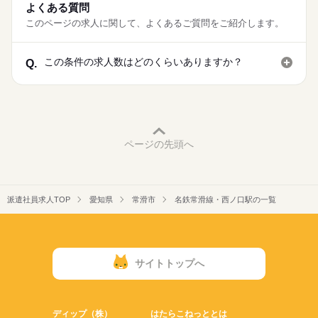
よくある質問
このページの求人に関して、よくあるご質問をご紹介します。
この条件の求人数はどのくらいありますか？
Q.
ページの先頭へ
派遣社員求人TOP
愛知県
常滑市
名鉄常滑線・西ノ口駅の一覧
サイトトップへ
ディップ（株）
はたらこねっととは