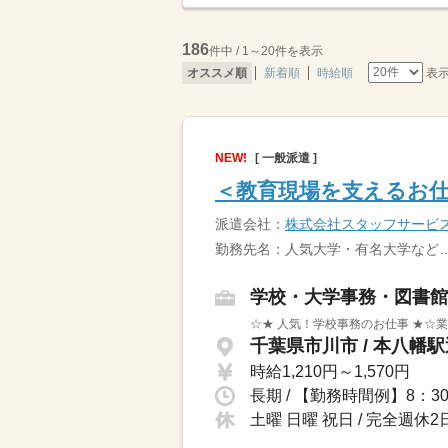
186
件中 / 1～20件を表示
表
オススメ順
新着順
時給順
NEW!
[ 一般派遣 ]
＜教育現場を支えるお仕
派遣会社：
株式会社スタッフサービ
勤務先名：人気大学・有名大学など
学校・大学事務・図書館
☆★ 人気！学校事務のお仕事 ★☆
千葉県市川市 / 本八幡
時給1,210円～1,570円
土曜 日曜 祝日 / 完全週