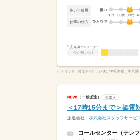
多い年齢層
仕事の仕方
応募バロメーター
今が狙い目!
イチオシ!!
お仕事No.：
2402_学校事務I_本八幡
NEW!
[ 一般派遣 ]
高収入
＜17時15分まで＞架
派遣会社：
株式会社スタッフサービ
コールセンター（テレフ