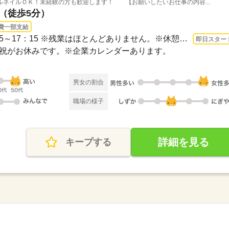
ルネイルＯＫ！未経験の方も歓迎します！ 【お願いしたいお仕事の内容...
駅（徒歩5分）
費一部支給
1ヵ月～3ヵ月 即日〜 / 8：35～17：15 ※残業はほとんどありません。※休憩は６０分です...
即日スター
・日・祝がお休みです。※企業カレンダーあります。
男女の割合
職場の様子
詳細を見る
キープする