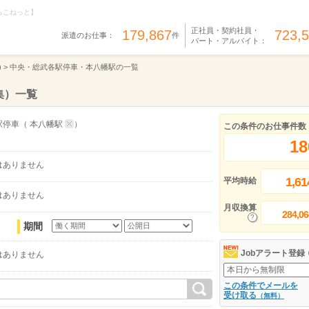
らこねっと】
正社員・契約社員・
179,867
723,
派遣のお仕事：
件
パート・アルバイト：
 >
中央・総武各駅停車・本八幡駅の一覧
集）一覧
駅停車
（
本八幡駅
）
この条件のお仕事件数
18
はありません
1,61
平均時給
はありません
月収換算
284,06
期間
Jobアラート登録
はありません
この条件でメールを
受け取る
（無料）