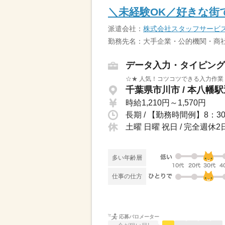
＼未経験OK／好きな街
派遣会社：
株式会社スタッフサービ
勤務先名：大手企業・公的機関・商社
データ入力・タイピング
☆★ 人気！コツコツできる入力作業
千葉県市川市 / 本八幡
時給1,210円～1,570円
土曜 日曜 祝日 / 完全週
多い年齢層
仕事の仕方
応募バロメーター