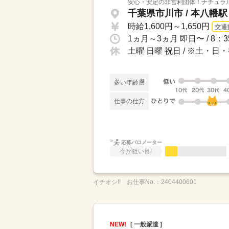
安心・安定の非営利団体！ナチュラ
千葉県市川市 / 本八幡
時給1,600円～1,650円
交通
土曜 日曜 祝日 / ※土
多い年齢層
仕事の仕方
応募バロメーター
今が狙い目!
イチオシ!!
お仕事No.：
2404400601
NEW!
[ 一般派遣 ]