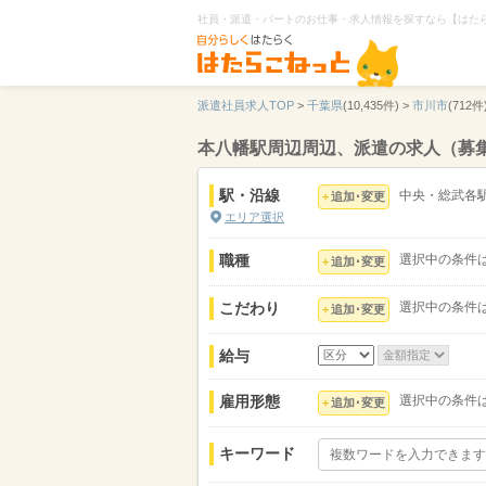
社員・派遣・パートのお仕事・求人情報を探すなら【はた
派遣社員求人TOP
>
千葉県
(10,435件) >
市川市
(712件)
本八幡駅周辺周辺、派遣の求人（募
駅・沿線
中央・総武各
追加･変更
エリア選択
職種
選択中の条件
追加･変更
こだわり
選択中の条件
追加･変更
給与
雇用形態
選択中の条件
追加･変更
キーワード