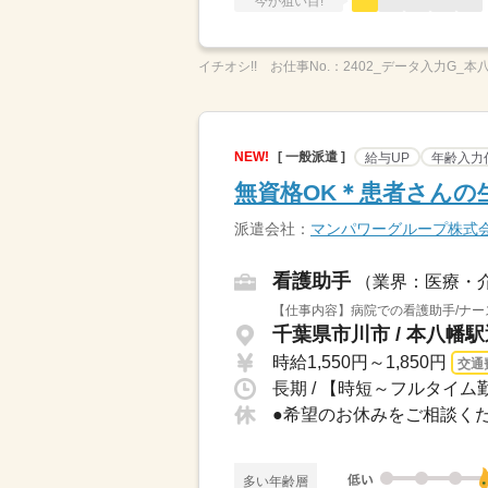
今が狙い目!
イチオシ!!
お仕事No.：
2402_データ入力G_本
NEW!
[ 一般派遣 ]
給与UP
年齢入力
無資格OK＊患者さんの
派遣会社：
マンパワーグループ株式
看護助手
（業界：医療・
【仕事内容】病院での看護助手/ナー
千葉県市川市 / 本八幡
時給1,550円～1,850円
交通
長期 / 【時短～フルタイム勤
多い年齢層