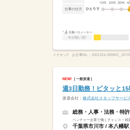
仕事の仕方
応募バロメーター
今が狙い目!
イチオシ!!
お仕事No.：
1001324-260801_107/
NEW!
[ 一般派遣 ]
週3日勤務！ピタッと1
派遣会社：
株式会社スタッフサービ
総務・人事・法務・特許
ベンチャー企業で働くチャンス！残
千葉県市川市 / 本八幡