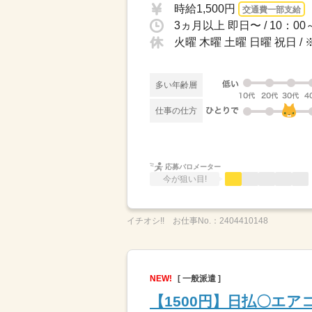
時給1,500円
交通費一部支給
火曜 木曜 土曜 日曜 祝日
多い年齢層
仕事の仕方
応募バロメーター
今が狙い目!
イチオシ!!
お仕事No.：
2404410148
NEW!
[ 一般派遣 ]
【1500円】日払〇エア