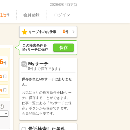
2026/8/8 4時更新
515
会員登録
ログイン
件
0
キープ中のお仕事
件
この検索条件を
保存
Myサーチに保存
6
件
Myサーチ
5件まで保存できます
4
円
保存されたMyサーチはありませ
ん。
円
4
お気に入りの検索条件をMyサー
チに保存することができます。
仕事一覧にある「Myサーチに保
存」ボタンから保存できます。
会員登録は不要です。
最近検索した条件