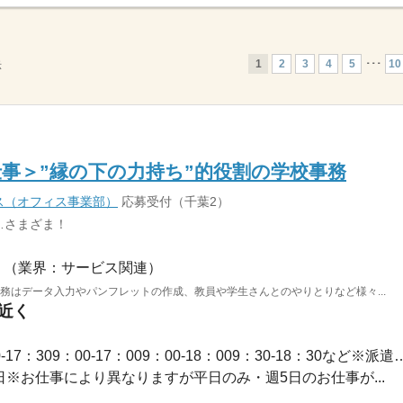
1
2
3
4
5
･･･
10
示
事＞”縁の下の力持ち”的役割の学校事務
ス（オフィス事業部）
応募受付（千葉2）
…さまざま！
（業界：サービス関連）
業務はデータ入力やパンフレットの作成、教員や学生さんとのやりとりなど様々...
駅近く
長期 / 【勤務時間例】8：30-17：309：00-17：009：00-1
休2日※お仕事により異なりますが平日のみ・週5日のお仕事が...