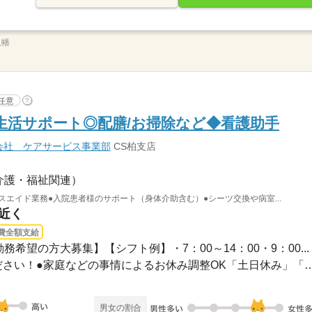
八幡
任意
?
生活サポート◎配膳/お掃除など◆看護助手
会社 ケアサービス事業部
CS柏支店
介護・福祉関連）
スエイド業務●入院患者様のサポート（身体介助含む）●シーツ交換や病室...
駅近く
費全額支給
務希望の方大募集】【シフト例】・7：00～14：00・9：00...
●希望のお休みをご相談ください！●家庭などの事情によるお休み
男女の割合