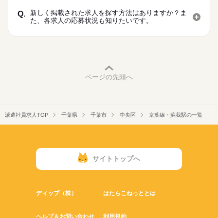
新しく掲載された求人を探す方法はありますか？ま
Q.
た、各求人の応募状況も知りたいです。
ページの先頭へ
派遣社員求人TOP
千葉県
千葉市
中央区
京葉線・蘇我駅の一覧
サイトトップへ
ディップ（株）
はたらこねっととは
ヘルプ＆お問い合わせ
利用規約