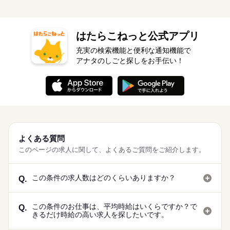
はたらこねっと公式アプリ
充実の検索機能と便利な通知機能で
アナタのしごと探しをお手伝い！
よくある質問
このページの求人に関して、よくあるご質問をご紹介します。
この条件の求人数はどのくらいありますか？
Q.
この条件のお仕事は、平均時給はいくらですか？で
Q.
きるだけ時給の高い求人を探したいです。