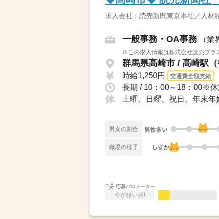
求人会社：読売新聞東京本社／人材
一般事務・OA事務
（業
※この求人情報は株式会社読売プラス
群馬県高崎市 / 高崎駅
時給1,250円
交通費全額支給
長期 / 10：00～18：0
土曜、日曜、祝日、年末年
男女の割合
職場の様子
応募バロメーター
今が狙い目!