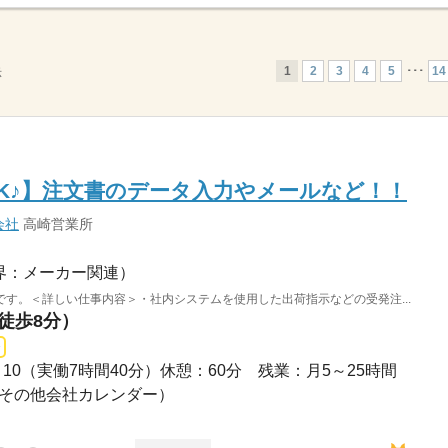
1
2
3
4
5
･･･
14
示
K♪】注文書のデータ入力やメールなど！！
会社
高崎営業所
界：メーカー関連）
す。＜詳しい仕事内容＞・社内システムを使用した出荷指示などの受発注...
（徒歩8分）
7：10（実働7時間40分）休憩：60分 残業：月5～25時間
（※その他会社カレンダー）