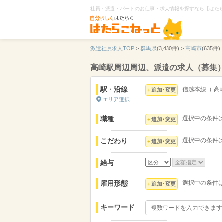
社員・派遣・パートのお仕事・求人情報を探すなら【はた
派遣社員求人TOP
>
群馬県
(3,430件) >
高崎市
(635件) 
高崎駅周辺周辺、派遣の求人（募集
駅・沿線
信越本線
（
高
追加･変更
エリア選択
職種
選択中の条件
追加･変更
こだわり
選択中の条件
追加･変更
給与
雇用形態
選択中の条件
追加･変更
キーワード