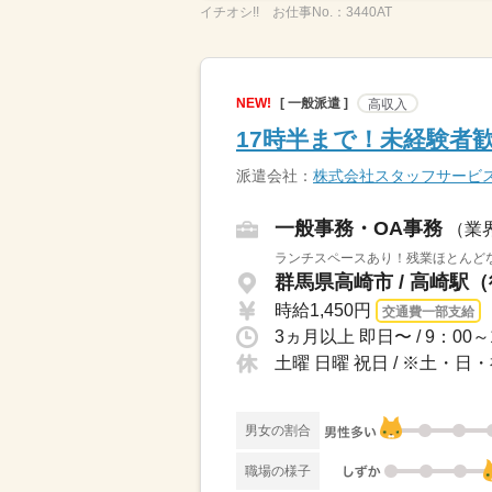
イチオシ!!
お仕事No.：
3440AT
NEW!
[ 一般派遣 ]
高収入
17時半まで！未経験者
派遣会社：
株式会社スタッフサービ
一般事務・OA事務
（業
ランチスペースあり！残業ほとんど
群馬県高崎市 / 高崎駅
時給1,450円
交通費一部支給
土曜 日曜 祝日 / ※土・
男女の割合
職場の様子