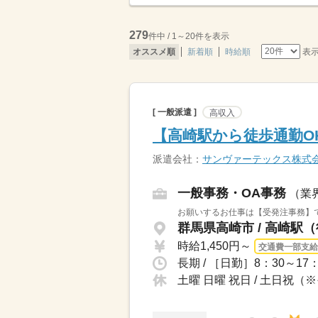
279
件中 / 1～20件を表示
表
オススメ順
新着順
時給順
[ 一般派遣 ]
高収入
【高崎駅から徒歩通勤O
派遣会社：
サンヴァーテックス株式
一般事務・OA事務
（業
お願いするお仕事は【受発注事務】で
群馬県高崎市 / 高崎駅
時給1,450円～
交通費一部支給
長期 / ［日勤］8：30～1
土曜 日曜 祝日 / 土日祝