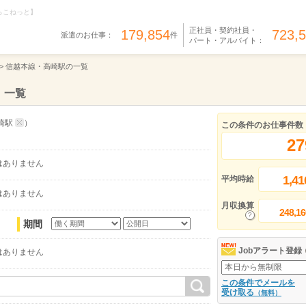
らこねっと】
正社員・契約社員・
179,854
723,
派遣のお仕事：
件
パート・アルバイト：
>
信越本線・高崎駅の一覧
）一覧
崎駅
）
この条件のお仕事件数
27
はありません
1,41
平均時給
はありません
月収換算
248,16
期間
Jobアラート登録
はありません
この条件でメールを
受け取る
（無料）