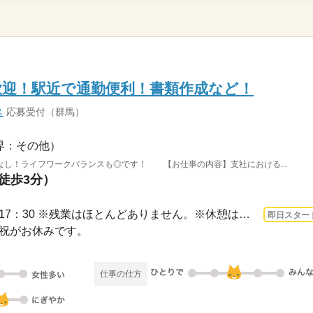
歓迎！駅近で通勤便利！書類作成など！
ス
応募受付（群馬）
界：その他）
なし！ライフワークバランスも◎です！ 【お仕事の内容】支社における...
（徒歩3分）
3ヵ月以上 即日〜 / 9：00～17：30 ※残業はほとんどありません。※休憩は交代制６０分...
即日スター
日・祝がお休みです。
仕事の仕方