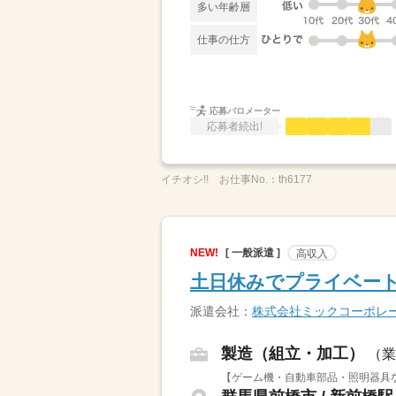
多い年齢層
仕事の仕方
応募バロメーター
応募者続出!
イチオシ!!
お仕事No.：
th6177
NEW!
[ 一般派遣 ]
高収入
土日休みでプライベー
派遣会社：
株式会社ミックコーポレ
製造（組立・加工）
（業
【ゲーム機・自動車部品・照明器具な