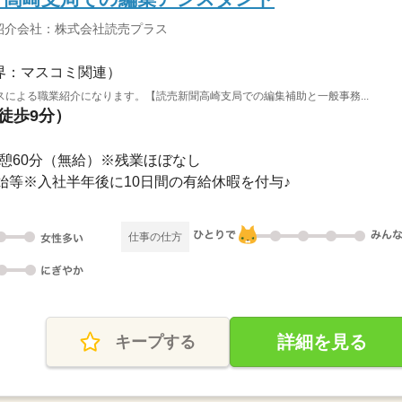
紹介会社：株式会社読売プラス
界：マスコミ関連）
による職業紹介になります。【読売新聞高崎支局での編集補助と一般事務...
（徒歩9分）
0※休憩60分（無給）※残業ほぼなし
始等※入社半年後に10日間の有給休暇を付与♪
仕事の仕方
詳細を見る
キープする