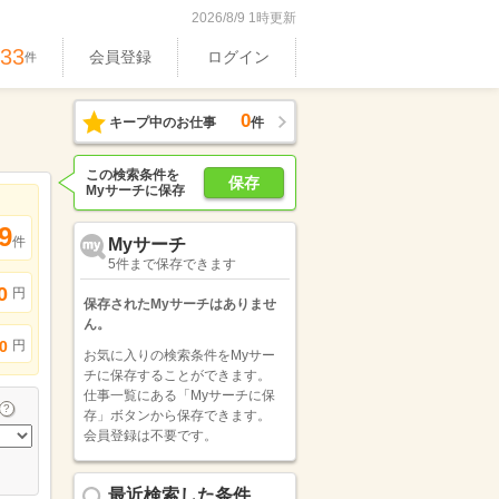
2026/8/9 1時更新
533
会員登録
ログイン
件
0
キープ中のお仕事
件
この検索条件を
保存
Myサーチに保存
9
件
Myサーチ
5件まで保存できます
0
円
保存されたMyサーチはありませ
ん。
円
0
お気に入りの検索条件をMyサー
チに保存することができます。
仕事一覧にある「Myサーチに保
存」ボタンから保存できます。
会員登録は不要です。
最近検索した条件