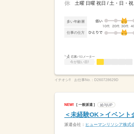
土曜 日曜 祝日 / 土・日
多い年齢層
仕事の仕方
応募バロメーター
今が狙い目!
イチオシ!!
お仕事No.：
D260728629D
NEW!
[ 一般派遣 ]
給与UP
＜未経験OK＞イベント
派遣会社：
ヒューマンリソシア株式会