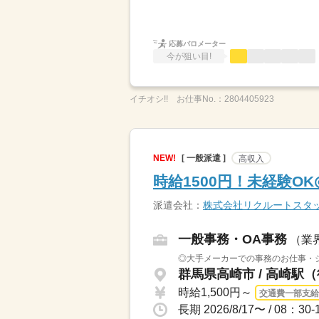
応募バロメーター
今が狙い目!
イチオシ!!
お仕事No.：
2804405923
NEW!
[ 一般派遣 ]
高収入
時給1500円！未経験O
派遣会社：
株式会社リクルートスタッ
一般事務・OA事務
（業
◎大手メーカーでの事務のお仕事・シ
群馬県高崎市 / 高崎駅（
時給1,500円～
交通費一部支給