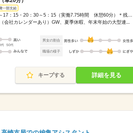
（車20分）
費一部支給
長期 / ▼2交替勤務・8：30～17：15・20：30～5：15（実働7.75時間 休憩60分）＊残業1...
休み（会社カレンダーあり）GW、夏季休暇、年末年始の大型連...
男女の割合
職場の様子
詳細を見る
キープする
＊高崎支局での編集アシスタント