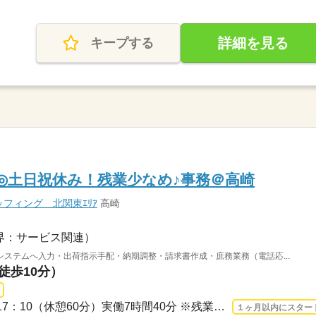
詳細を見る
キープする
K◎土日祝休み！残業少なめ♪事務＠高崎
フィング 北関東ｴﾘｱ
高崎
界：サービス関連）
ステムへ入力・出荷指示手配・納期調整・請求書作成・庶務業務（電話応...
徒歩10分）
長期 2026/8/17〜 / 08：30-17：10（休憩60分）実働7時間40分 ※残業時間：月0時間～5...
１ヶ月以内にスター