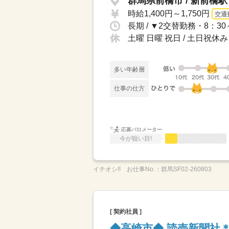
群馬県前橋市 / 新前橋駅
時給1,400円～1,750円
交通
土曜 日曜 祝日 / 土日祝
多い年齢層
仕事の仕方
応募バロメーター
今が狙い目!
イチオシ!!
お仕事No.：
群馬SF02-260803
[ 契約社員 ]
◆高崎市◆ 読売新聞社