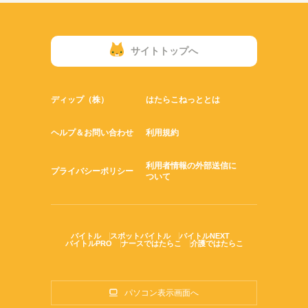
サイトトップへ
ディップ（株）
はたらこねっととは
ヘルプ＆お問い合わせ
利用規約
利用者情報の外部送信に
プライバシーポリシー
ついて
バイトル
スポットバイトル
バイトルNEXT
バイトルPRO
ナースではたらこ
介護ではたらこ
パソコン表示画面へ