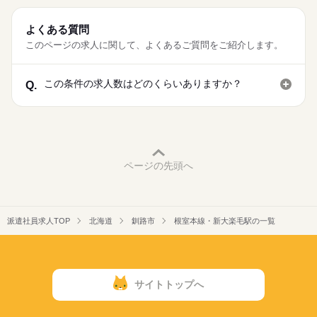
よくある質問
このページの求人に関して、よくあるご質問をご紹介します。
この条件の求人数はどのくらいありますか？
Q.
ページの先頭へ
派遣社員求人TOP
北海道
釧路市
根室本線・新大楽毛駅の一覧
サイトトップへ