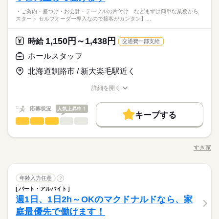
・ご案内・盛つけ・お会計・テーブルの片付け などまずは簡単な業務から
スタート セルフオーダー導入なので接客がカンタン】…
1,150円～1,438円
時給
交通費一部支給
ホールスタッフ
北海道釧路市 / 新大楽毛駅近く
詳細を開く
職種/応募資格
お仕事の特徴
給与/時間/休日
応募状況
人気上昇中！
キープする
ホールスタッフ
サービス関連
業界
職種
・ご案内 ・盛つけ ・お会計 ・テーブルの片付け など まずは
簡単な業務からスタート！ 【セルフオーダー導入なので接客が
すき家
職種/応募資格
お仕事の特徴
給与/時間/休日
カンタン】 注文はお客様自身でオーダーするセルフオーダー式
です。 レジはセルフ会計を導入しており、 現金の受け渡しはほ
朝って、ごはんを作って、 お子さんを見送って、 家事をこなし
とんどありません。 ※一部店舗を除く すぐに覚えられるお仕事
続きを読む
て… となかなか落ち着かないですよね。 そんなときは、 少し落
ホールスタッフ
職種
内容ですし 研修・マニュアルがあるので 初バイトの人もご心配
年齢入力任意
ち着いてから、 お昼ごろに出勤！ 週2日・1日2h～組めるので、
?
なく！
お迎えの時間にも間に合います☆ 「子どもの発表会の日は そっ
パート・アルバイト
・ご案内 ・盛つけ ・お会計 ・テーブルの片付け など まずは
ちを優先したい…！」 というのも、もちろんOK！ シフトは自
続きを読む
サービス関連
週1日、1日2h～OKのマクドナルドなら、家
応募資格
業界
簡単な業務からスタート！ 【セルフオーダー導入なので接客が
己申告制。 家庭と両立して、 楽しく働いてくださいね♪ 【服装
カンタン】 注文はお客様自身でオーダーするセルフオーダー式
庭最優先で働けます！
■未経験活躍中 ■学生・フリーター・主婦（夫）さん活躍中！ ■
について】 キャップ、シャツ、ズボン、 エプロン、ベルトまで
です。 レジはセルフ会計を導入しており、 現金の受け渡しはほ