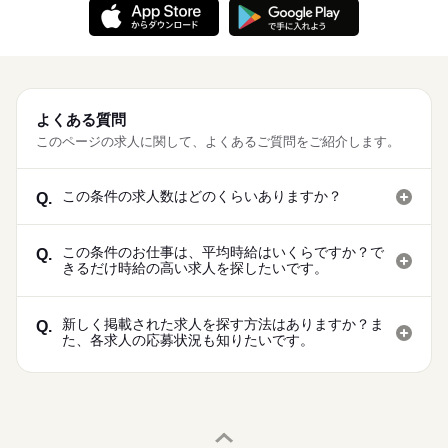
よくある質問
このページの求人に関して、よくあるご質問をご紹介します。
この条件の求人数はどのくらいありますか？
Q.
この条件のお仕事は、平均時給はいくらですか？で
Q.
きるだけ時給の高い求人を探したいです。
新しく掲載された求人を探す方法はありますか？ま
Q.
た、各求人の応募状況も知りたいです。