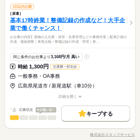
3日以内公開
派遣
基本17時終業！整備記録の作成など！大手企
業で働くチャンス！
お仕事の内容】貨物の入出庫・保管・在庫管理などの事務作業｜配車計画の
作成・連絡調整｜車両点検／整備記録の作成・管理｜車…
3,168円/月 高い
同じ条件のお仕事より
?
1,300円
時給
交通費一部支給
一般事務・OA事務
広島県尾道市 / 新尾道駅（車10分）
詳細を開く
職種/応募資格
お仕事の特徴
給与/時間/休日
応募状況
今が狙い目！
キープする
一般事務・OA事務
職種
低い
高い
多い年齢層
《倉庫事業会社》アットホームな雰囲気の職場！質問しやすい
環境です！ 【お仕事の内容】貨物の入出庫・保管・在庫管
株式会社スタッフサービス
男性
女性
男女の割合
職種/応募資格
お仕事の特徴
給与/時間/休日
理などの事務作業｜配車計画の作成・連絡調整｜車両点検／整