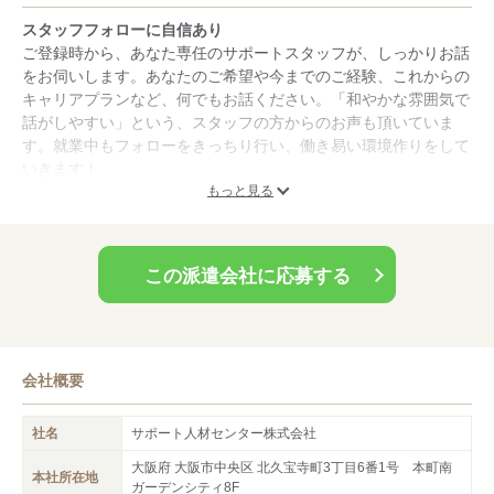
スタッフフォローに自信あり
ご登録時から、あなた専任のサポートスタッフが、しっかりお話
をお伺いします。あなたのご希望や今までのご経験、これからの
キャリアプランなど、何でもお話ください。「和やかな雰囲気で
話がしやすい」という、スタッフの方からのお声も頂いていま
す。就業中もフォローをきっちり行い、働き易い環境作りをして
いきます！
もっと見る
交通費支給制度あり
当社のお仕事は、ほとんどが交通費支給。「交通費がかかるか
ら・・・」とやりたいお仕事を諦めていたあなたも安心です。
この派遣会社に応募する
未経験OKのお仕事が豊富
当社でご紹介するお仕事は、オフィス系のものから、技術、専門
職まで、幅広い職種をご用意しています。「今までのスキルを活
かしたい」「未経験だけど、新しいお仕事に挑戦したい」・・・
会社概要
そんなあなたの気持ちに応えるお仕事をご紹介します！
社名
サポート人材センター株式会社
大阪府 大阪市中央区 北久宝寺町3丁目6番1号 本町南
本社所在地
ガーデンシティ8F