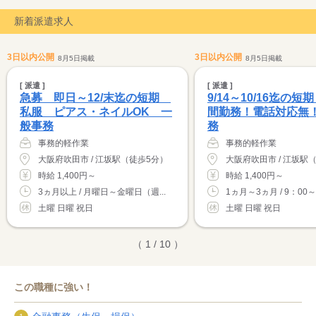
新着派遣求人
3日以内公開
3日以内公開
8月5日掲載
8月5日掲載
[ 派遣 ]
[ 派遣 ]
急募 即日～12/末迄の短期
9/14～10/16迄の短
私服 ピアス・ネイルOK 一
間勤務！電話対応無
般事務
務
事務的軽作業
事務的軽作業
大阪府吹田市 / 江坂駅（徒歩5分）
大阪府吹田市 / 江坂駅
時給 1,400円～
時給 1,400円～
3ヵ月以上 / 月曜日～金曜日（週...
1ヵ月～3ヵ月 / 9：00～1
土曜 日曜 祝日
土曜 日曜 祝日
（ 1 / 10 ）
この職種に強い！