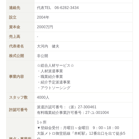
連絡先
代表TEL
06-6282-3434
設立
2004年
資本金
2000万円
売上高
-
代表者名
大河内 健夫
株式公開
非公開
☆総合人材サービス☆
・人材派遣事業
事業内容
・職業紹介事業
・紹介予定派遣事業
・アウトソーシング
スタッフ数
4000人
派遣許認可番号：（派）27-300461
許認可番号
有料職業紹介事業許可番号：27-ユ-301004
1ヶ所
▼登録会受付：月曜日～金曜日 9：00～18：00
大阪メトロ御堂筋線『本町駅』12番出口を出て徒歩5