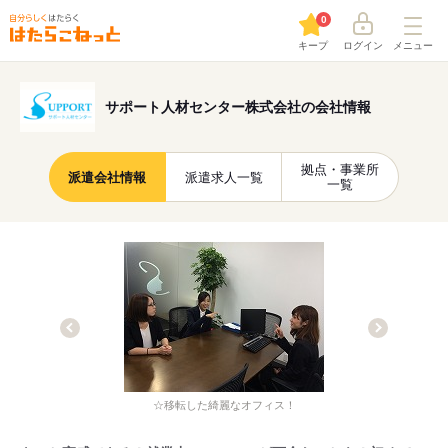
0
キープ
ログイン
メニュー
サポート人材センター株式会社の会社情報
拠点・事業所
派遣会社情報
派遣求人一覧
一覧
☆移転した綺麗なオフィス！