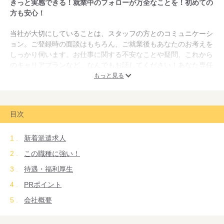
きっと実感できる！就業中のフォローが万全なことを！初めての
方も安心！
当社が大切にしていることは、スタッフの方とのコミュニケーシ
ョン。ご登録時の面談はもちろん、ご就業後もあなたのお考えを
しっかり伺います。お仕事に関する不安なことや疑問、これから
のキャリアプランなど、なんでもお話してください！あなた専任
のスタッフがしっかりサポートします。
もっと見る
ご紹介するお仕事は、一般事務や営業事務、コールセンターなど
オフィス系のものから、DTPオペレーター、研究開発関連など専
目次
門的なものまで様々。未経験の方も、ご経験を活かしたい方も、
ピッタリのお仕事が見つかります。
新着派遣求人
スタッフの方と社員の方の仲の良さも自慢です。頼れる社員があ
この職種に強い！
なたをお待ちしております。是非一度ご相談ください！
待遇・福利厚生
PRポイント
会社概要