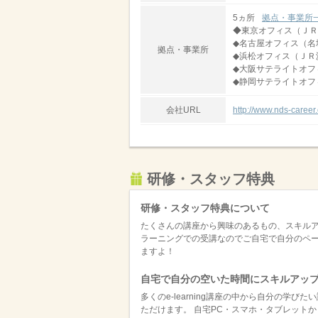
5ヵ所
拠点・事業所
◆東京オフィス（ＪＲ
◆名古屋オフィス（名
拠点・事業所
◆浜松オフィス（ＪＲ
◆大阪サテライトオフ
◆静岡サテライトオフ
会社URL
http://www.nds-career.
研修・スタッフ特典
研修・スタッフ特典について
たくさんの講座から興味のあるもの、スキルア
ラーニングでの受講なのでご自宅で自分のペ
ますよ！
自宅で自分の空いた時間にスキルアッ
多くのe-learning講座の中から自分の学
ただけます。 自宅PC・スマホ・タブレットか