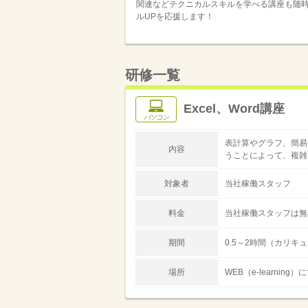
関連などテクニカルスキルを学べる講座も随時
ルUPを応援します！
研修一覧
Excel、Word講座
パソコン
表計算やグラフ、簡易
内容
うことによって、複雑
対象者
当社稼働スタッフ
料金
当社稼働スタッフは無
期間
0.5～2時間（カリキ
場所
WEB（e-learning