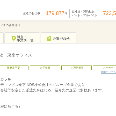
正社員・契約社員・
179,877
723,
派遣のお仕事：
件
パート・アルバイト：
フィスの会社情報
拠点・
派遣登録会
事業所一覧
会社 東京オフィス
履歴書不要
大手企業
IT･通信業界
メーカー
特徴アイコ
チカラを
ディングス傘下 NDS株式会社のグループ企業であり、
プ会社等安定した派遣先をはじめ、紹介先の企業は多数あります。
規程に順じる）