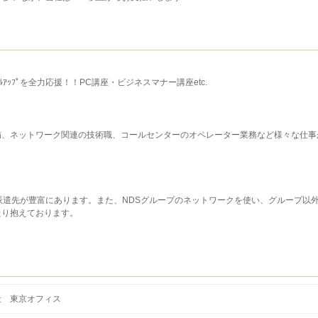
ﾙｱｯﾌﾟを全力応援！！PC講座・ビジネスマナー講座etc.
備、ネットワーク関連の技術職、コールセンターのオペレーター業務など様々な仕事
派遣先が豊富にあります。また、NDSグループのネットワークを使い、グループ以
たり抱えております。
社 東京オフィス