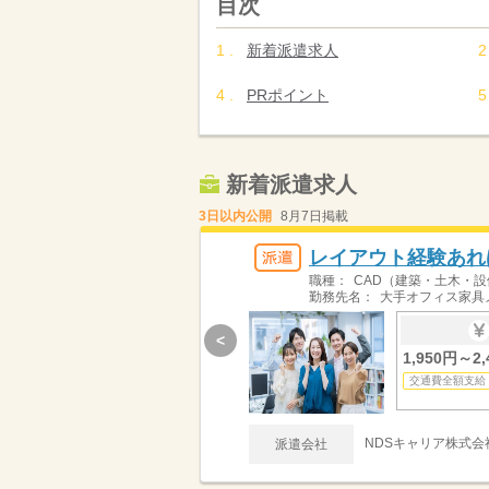
目次
新着派遣求人
PRポイント
新着派遣求人
3日以内公開
8月7日掲載
レイアウト経験あれ
職種：
CAD（建築・土木・設
勤務先名：
大手オフィス家具
<
1,950円～2,
交通費全額支給
NDSキャリア株式会
派遣会社