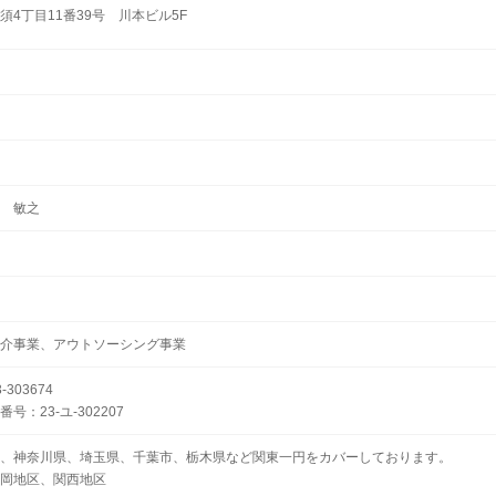
4丁目11番39号 川本ビル5F
 敏之
介事業、アウトソーシング事業
303674
：23-ユ-302207
、神奈川県、埼玉県、千葉市、栃木県など関東一円をカバーしております。
岡地区、関西地区