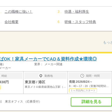
この職種に強い！
待遇・福利厚生
会社概要
研修・スタッフ特典
もっ
ばOK！家具メーカーでCAD＆資料作成★環境◎
備）
業界：
メーカー関連
メーカー
時給
勤務地
期間・時間
438円
東京都 / 港区
長期 2026/8/24～
8：40～17：20（実働7時間50分／休憩50分）...
東京メトロ銀座線溜池山王駅（徒歩1分）
１ヶ月以内にスタート
詳細を見る
社 東京オフィス （応募受付）