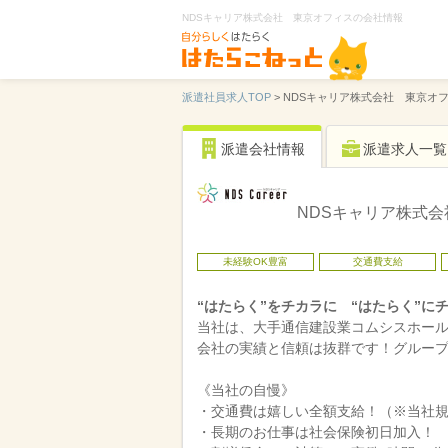
NDSキャリア株式会社 東京オフィスの会社情報
派遣社員求人TOP
>
NDSキャリア株式会社 東京オ
派遣会社情報
派遣求人一覧
NDSキャリア株式
未経験OK豊富
交通費支給
“はたらく”をチカラに “はたらく”に
当社は、大手通信建設業コムシスホール
会社の実績と信頼は抜群です！グルー
《当社の自慢》
・交通費は嬉しい全額支給！（※当社
・長期のお仕事は社会保険初日加入！