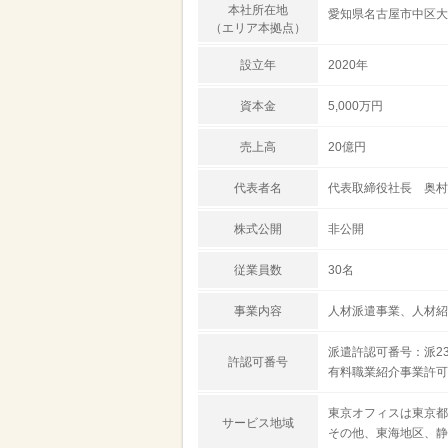
本社所在地
愛知県名古屋市中区大須
（エリア本拠点）
設立年
2020年
資本金
5,000万円
売上高
20億円
代表者名
代表取締役社長 奥村
株式公開
非公開
従業員数
30名
事業内容
人材派遣事業、人材紹
派遣許認可番号：派23-
許認可番号
有料職業紹介事業許可番号
東京オフィスは東京都
サービス地域
その他、東海地区、静