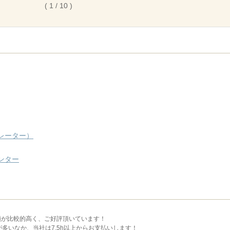
( 1 / 10 )
レーター）
ンター
額が比較的高く、ご好評頂いています！
多いなか、当社は7.5h以上からお支払いします！