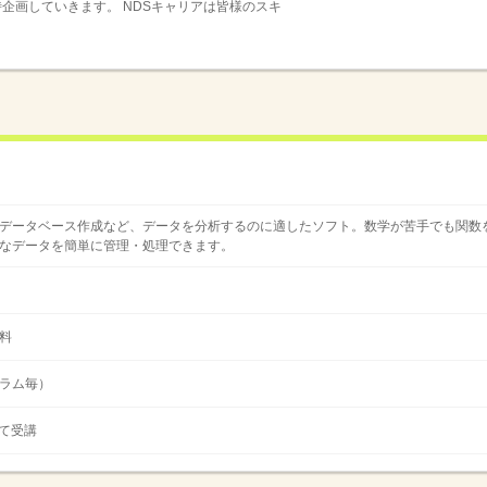
企画していきます。 NDSキャリアは皆様のスキ
データベース作成など、データを分析するのに適したソフト。数学が苦手でも関数
なデータを簡単に管理・処理できます。
料
ュラム毎）
）にて受講