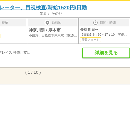
ーター、目視検査/時給1520円/日勤
業界：
その他
時給
勤務地
期間・時間
神奈川県 / 厚木市
長期 即日〜
【日勤】8：30～17：10（実働7時間30分/休...
小田急小田原線本厚木駅（車15分）
即日スタート
詳細を見る
プレイス 神奈川支店
( 1 / 10 )