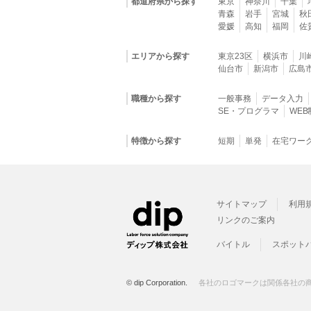
都道府県から探す
東京
神奈川
千葉
青森
岩手
宮城
秋
愛媛
高知
福岡
佐
エリアから探す
東京23区
横浜市
川
仙台市
新潟市
広島
職種から探す
一般事務
データ入力
SE・プログラマ
WE
特徴から探す
短期
単発
在宅ワー
サイトマップ
利用
リンクのご案内
バイトル
スポット
© dip Corporation.
各社のロゴマークは関係各社の