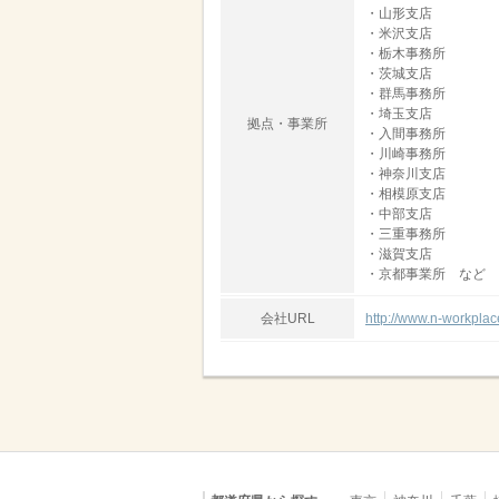
・山形支店
・米沢支店
・栃木事務所
・茨城支店
・群馬事務所
・埼玉支店
拠点・事業所
・入間事務所
・川崎事務所
・神奈川支店
・相模原支店
・中部支店
・三重事務所
・滋賀支店
・京都事業所 など
会社URL
http://www.n-workplace