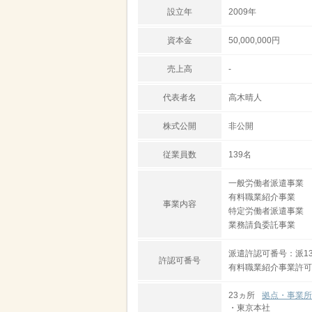
設立年
2009年
資本金
50,000,000円
売上高
-
代表者名
高木晴人
株式公開
非公開
従業員数
139名
一般労働者派遣事業
有料職業紹介事業
事業内容
特定労働者派遣事業
業務請負委託事業
派遣許認可番号：派13-
許認可番号
有料職業紹介事業許可番号
23ヵ所
拠点・事業所
・東京本社