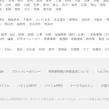
埼玉
茨城
栃木
群馬
愛知
岐阜
三重
静岡
大阪
兵庫
京都
滋賀
田
山形
福島
山梨
長野
新潟
富山
石川
福井
広島
岡山
鳥取
賀
長崎
熊本
大分
宮崎
鹿児島
沖縄
崎市
相模原市
千葉市
さいたま市
名古屋市
静岡市
浜松市
大阪市
市
岡山市
福岡市
北九州市
熊本市
経理・会計・財務
総務・人事・法務
金融事務（銀行・証券）
学校事務（大
B制作・編集
DTPオペレーター
医療事務
看護師・准看護師
軽作業
製造（
ク
日払い
英語
正社員
40代
新卒
高時給
交通費
ママ
扶養内
大
規約
プライバシーポリシー
利用者情報の外部送信について
ヘルプ＆
バイトル
バイトルNEXT
バイトルPRO
ナースではたらこ
介護
商標または商標登録です。本サイトの求人広告・コンテンツには、イメージ画像を含む可能