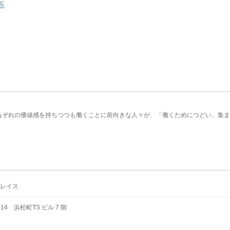
系
が、それぞれの価値感を持ちつつも働くことに前向きな人々が、「働くためにつどい、集
レイス
14 浜松町TS ビル 7 階