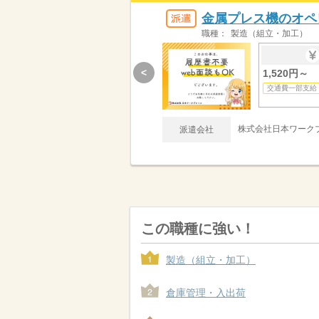
金属プレス機のオペレ
職種：
製造（組立・加工）
<
1,520円～
交通費一部支給
株式会社日本ワーク
派遣会社
この職種に強い！
製造（組立・加工）
倉庫管理・入出荷