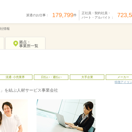
正社員・契約社員・
179,799
723,
派遣のお仕事：
件
パート・アルバイト：
社情報
拠点・
事業所一覧
流通･小売業界
日払い・週払い
大手企業
メーカー
特徴アイコ
業」を結ぶ人材サービス事業会社