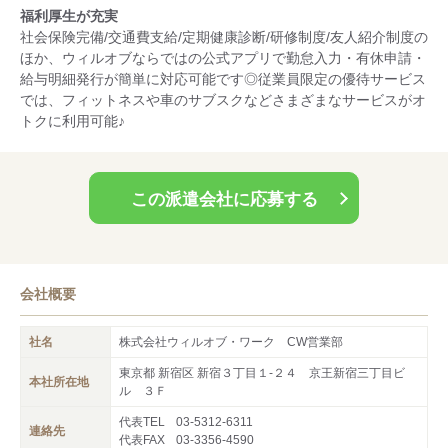
福利厚生が充実
社会保険完備/交通費支給/定期健康診断/研修制度/友人紹介制度の
ほか、ウィルオブならではの公式アプリで勤怠入力・有休申請・
給与明細発行が簡単に対応可能です◎従業員限定の優待サービス
では、フィットネスや車のサブスクなどさまざまなサービスがオ
トクに利用可能♪
この派遣会社に応募する
会社概要
社名
株式会社ウィルオブ・ワーク CW営業部
東京都 新宿区 新宿３丁目１‐２４ 京王新宿三丁目ビ
本社所在地
ル ３Ｆ
代表TEL
03-5312-6311
連絡先
代表FAX
03-3356-4590