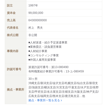
設立
1997年
資本金
99,000,000
売上高
64300000000
代表者名
村上 秀夫
株式公開
非公開
■人材派遣・紹介予定派遣事業
■業務委託・請負運営事業
事業内容
■人材紹介事業
■コンサルティング事業
■外国人雇用支援事業
派遣許認可番号：派13-080490
許認可番号
有料職業紹介事業許可番号：13-ユ-080459
30ヶ所
沖縄支店/新潟支店/金沢支店/札幌支店/仙台支店/新宿支
店/池袋支店/横浜支店/大宮支店/千葉支店/水戸支店/長野
拠点・事業所
支店/甲府支店/名古屋支店/京都支店/大阪支店/神戸支店/
広島支店/福岡支店/熊本支店/鹿児島支店…他
拠点・事業所一覧を見る