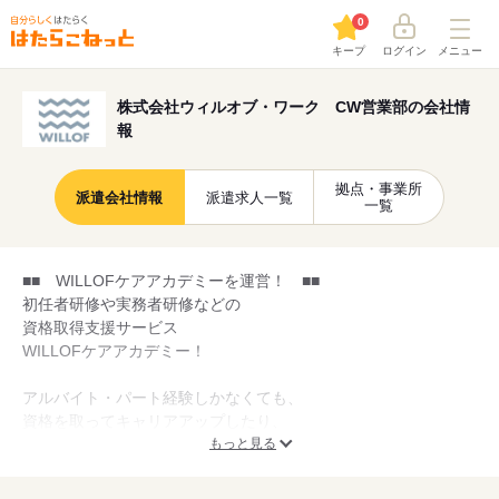
0
キープ
ログイン
メニュー
株式会社ウィルオブ・ワーク CW営業部の会社情
報
拠点・事業所
派遣会社情報
派遣求人一覧
一覧
■■ WILLOFケアアカデミーを運営！ ■■
初任者研修や実務者研修などの
資格取得支援サービス
WILLOFケアアカデミー！
アルバイト・パート経験しかなくても、
資格を取ってキャリアアップしたり、
自社社員登用で正社員として
もっと見る
安定勤務することも可能です◎
最短6ヶ月で社員登用された方も！