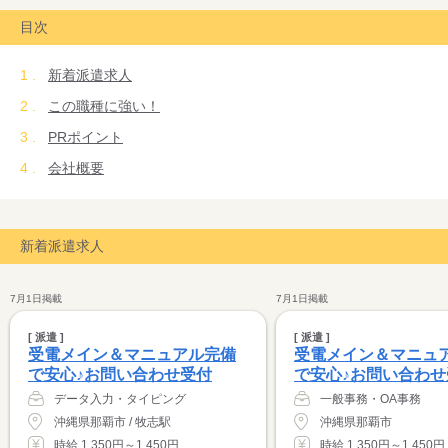
目次
新着派遣求人
この職種に強い！
PRポイント
会社概要
新着派遣求人
7月1日掲載
7月1日掲載
[ 派遣 ]
[ 派遣 ]
受電メイン＆マニュアル完備
受電メイン＆マニュ
で安心♪お問い合わせ受付
で安心♪お問い合わせ
データ入力・タイピング
一般事務・OA事務
沖縄県那覇市 / 牧志駅
沖縄県那覇市
時給 1,350円～1,450円
時給 1,350円～1,450円