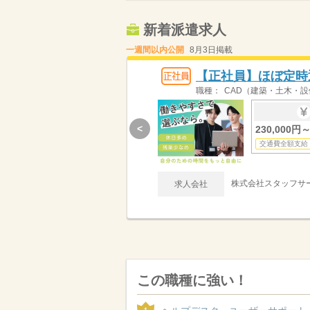
新着派遣求人
一週間以内公開
8月3日掲載
【正社員】ほぼ定時
職種：
CAD（建築・土木・設
<
230,000円～
交通費全額支給
株式会社スタッフサ
求人会社
この職種に強い！