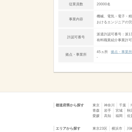
従業員数
20000名
機械、電気・電子・精
事業内容
おけるエンジニアの労
派遣許認可番号：派13-
許認可番号
有料職業紹介事業許可番号
45ヵ所
拠点・事業所
拠点・事業所
-
都道府県から探す
東京
神奈川
千葉
青森
岩手
宮城
秋
愛媛
高知
福岡
佐
エリアから探す
東京23区
横浜市
川