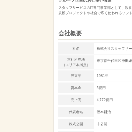
グループ企業のお仕事が豊富
スタッフサービスのIT専門事業部として、数
規模プロジェクトや社会で広く使われるソフ
会社概要
社名
株式会社スタッフサー
本社所在地
東京都千代田区神田練塀
（エリア本拠点）
設立年
1981年
資本金
3億円
売上高
4,772億円
代表者名
阪本耕治
株式公開
非公開