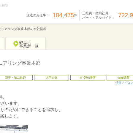
社情報
正社員・契約社員・
184,475
722,
派遣のお仕事：
件
パート・アルバイト：
ジニアリング事業本部の会社情報
拠点・
事業所一覧
ニアリング事業本部
新卒・第二歓迎
大手企業
IT･通信業界
web業界
特徴アイコ
件、
ございます。
くりのためにできることを追求し、
提案します。