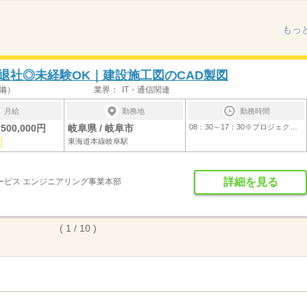
もっ
退社◎未経験OK｜建設施工図のCAD製図
備）
業界：
IT・通信関連
月給
勤務地
勤務時間
500,000円
岐阜県 / 岐阜市
08：30～17：30※プロジェクトにより異なり...
東海道本線岐阜駅
詳細を見る
ービス エンジニアリング事業本部
( 1 / 10 )