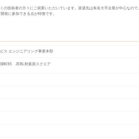
多くの技術者の方々にご就業いただいています。派遣先は有名大手企業が中心なので
ト開発に参加できる点が特徴です。
ビス エンジニアリング事業本部
町85 JEBL秋葉原スクエア