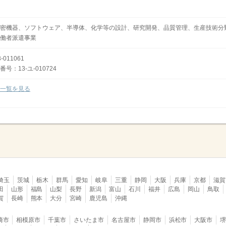
密機器、ソフトウェア、半導体、化学等の設計、研究開発、品質管理、生産技術分
働者派遣事業
011061
：13-ユ-010724
一覧を見る
埼玉
茨城
栃木
群馬
愛知
岐阜
三重
静岡
大阪
兵庫
京都
滋賀
田
山形
福島
山梨
長野
新潟
富山
石川
福井
広島
岡山
鳥取
賀
長崎
熊本
大分
宮崎
鹿児島
沖縄
崎市
相模原市
千葉市
さいたま市
名古屋市
静岡市
浜松市
大阪市