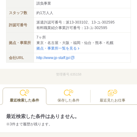
請負事業
スタッフ数
約1万人人
派遣許認可番号：派13-303102、13-ユ-302595
許認可番号
有料職業紹介事業許可番号：13-ユ-302595
7ヶ所
拠点・事業所
東京・名古屋・大阪・福岡・仙台・熊本・札幌
拠点・事業所一覧を見る
会社URL
http://www.jp-staff.jp/
管理番号.635158
最近検索した条件
保存した条件
最近見たお仕事
最近検索した条件はありません。
※3件まで履歴が残ります。