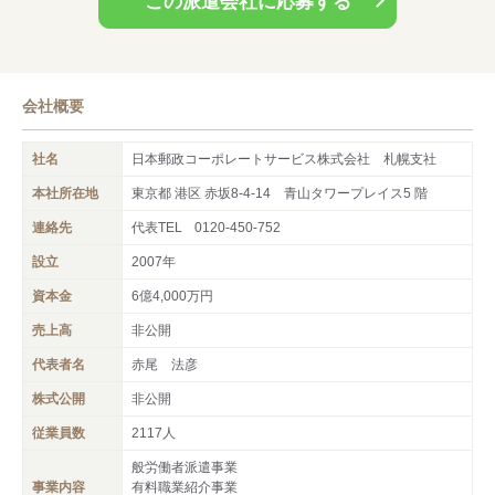
この派遣会社に応募する
事も多数あります。逆に、経験を求める仕事も多数ありますの
で、経験者の方も奮ってご応募ください。
スタッフフォローに自信あり
派遣先のほとんどがグループ会社なので、職場の雰囲気や一緒に
会社概要
働く方の様子などを熟知したコーディネーターがご対応致しま
す！事前に就業後のイメージを持っていただき気持ちよくお仕事
社名
日本郵政コーポレートサービス株式会社 札幌支社
していただくため、職場の情報収集をしております。
本社所在地
東京都 港区 赤坂8-4-14 青山タワープレイス5 階
連絡先
代表TEL
0120-450-752
設立
2007年
資本金
6億4,000万円
売上高
非公開
代表者名
赤尾 法彦
株式公開
非公開
従業員数
2117人
般労働者派遣事業
事業内容
有料職業紹介事業