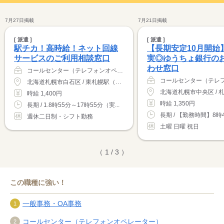
7月27日掲載
7月21日掲載
[ 派遣 ]
[ 派遣 ]
駅チカ！高時給！ネット回線
【長期安定10月開始
サービスのご利用相談窓口
実◎ゆうちょ銀行の
わせ窓口
コールセンター（テレフォンオペレーター）
北海道札幌市白石区 / 東札幌駅（徒歩3分）
時給 1,400円
時給 1,350円
長期 / 1.8時55分～17時55分（実...
長期 / 【勤務時間】8時45
週休二日制・シフト勤務
土曜 日曜 祝日
（ 1 / 3 ）
この職種に強い！
一般事務・OA事務
コールセンター（テレフォンオペレーター）