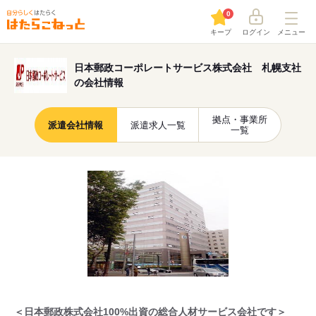
0
キープ
ログイン
メニュー
日本郵政コーポレートサービス株式会社 札幌支社
の会社情報
拠点・事業所
派遣会社情報
派遣求人一覧
一覧
＜日本郵政株式会社100%出資の総合人材サービス会社です＞