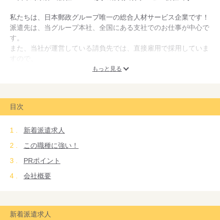
私たちは、日本郵政グループ唯一の総合人材サービス企業です！
派遣先は、当グループ本社、全国にある支社でのお仕事が中心で
す。
また、当社が運営している請負先では、直接雇用で採用していま
すので、
社員になりたい方の応募も大歓迎！安定して働いて頂ける職場を
もっと見る
豊富にご用意しています。
まだまだ成長段階の当社、皆様にご紹介させて頂けるお仕事も
目次
続々と増え続けています。
仕事内容や職場の雰囲気を踏まえて一人ひとりに合ったお仕事を
新着派遣求人
ご紹介させて頂きます。
この職種に強い！
皆様のご応募心からお待ち申し上げています。
PRポイント
会社概要
新着派遣求人