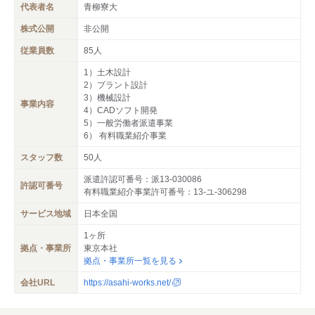
代表者名
青柳寮大
株式公開
非公開
従業員数
85人
1）土木設計
2）プラント設計
3）機械設計
事業内容
4）CADソフト開発
5）一般労働者派遣事業
6） 有料職業紹介事業
スタッフ数
50人
派遣許認可番号：派13-030086
許認可番号
有料職業紹介事業許可番号：13-ユ-306298
サービス地域
日本全国
1ヶ所
拠点・事業所
東京本社
拠点・事業所一覧を見る
会社URL
https://asahi-works.net/