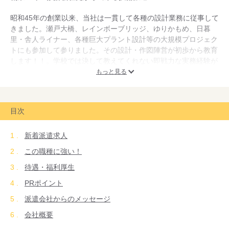
昭和45年の創業以来、当社は一貫して各種の設計業務に従事して
きました。瀬戸大橋、レインボーブリッジ、ゆりかもめ、日暮
里・舎人ライナー、各種巨大プラント設計等の大規模プロジェク
トにも参加して参りました。その設計・作図陣営が初歩から教育
します！！。学校では決して教えてくれない即戦力な実務経験が
身につきますので安心して就業して頂けます。
もっと見る
【動画応募積極受付中】あなたのこれまでの経験やスキルなどを
動画でアピールしてください！お待ちしています。
目次
新着派遣求人
この職種に強い！
待遇・福利厚生
PRポイント
派遣会社からのメッセージ
会社概要