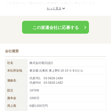
して不安のない働きやすい環境作りを第一に考えています。
もっと見る
この派遣会社に応募する
会社概要
社名
株式会社朝日設計
本社所在地
東京都 台東区 東上野6-16-10 ＫＢUビル
代表TEL
03-5828-1484
連絡先
代表FAX
03-5828-1482
設立
1970年
資本金
1000万
売上高
6億5,000万円