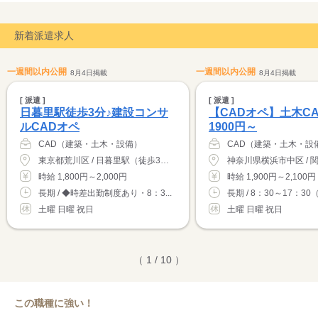
新着派遣求人
一週間以内公開
一週間以内公開
8月4日掲載
8月4日掲載
[ 派遣 ]
[ 派遣 ]
日暮里駅徒歩3分♪建設コンサ
【CADオペ】土木C
ルCADオペ
1900円～
CAD（建築・土木・設備）
CAD（建築・土木・設
東京都荒川区 / 日暮里駅（徒歩3分）
時給 1,800円～2,000円
時給 1,900円～2,100円
長期 / ◆時差出勤制度あり・8：3...
長期 / 8：30～17：30（
土曜 日曜 祝日
土曜 日曜 祝日
（ 1 / 10 ）
この職種に強い！