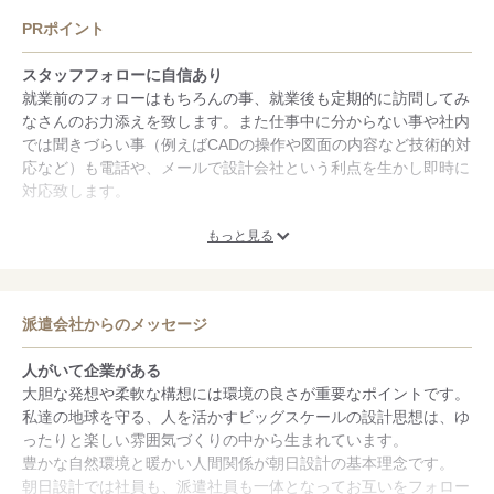
PRポイント
スタッフフォローに自信あり
就業前のフォローはもちろんの事、就業後も定期的に訪問してみ
なさんのお力添えを致します。また仕事中に分からない事や社内
では聞きづらい事（例えばCADの操作や図面の内容など技術的対
応など）も電話や、メールで設計会社という利点を生かし即時に
対応致します。
大手企業のお仕事が豊富
もっと見る
当社は様々なビックプロジェクト案件に参画していますので、日
本全国大手企業からのお仕事が多々あります。
派遣会社からのメッセージ
建設・土木・不動産業界のお仕事が豊富
長年、土木の設計会社として培ってきた信頼と技術を強みに、派
人がいて企業がある
遣先は土木の橋梁分野の他、建築・設備と建設業界のお仕事を豊
大胆な発想や柔軟な構想には環境の良さが重要なポイントです。
富にご用意しております。
私達の地球を守る、人を活かすビッグスケールの設計思想は、ゆ
ったりと楽しい雰囲気づくりの中から生まれています。
豊かな自然環境と暖かい人間関係が朝日設計の基本理念です。
朝日設計では社員も、派遣社員も一体となってお互いをフォロー