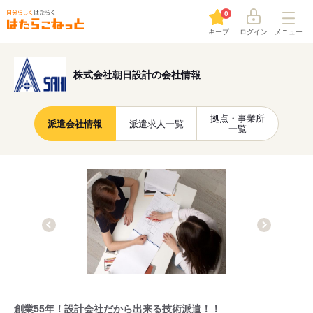
0
キープ
ログイン
メニュー
株式会社朝日設計の会社情報
拠点・事業所
派遣会社情報
派遣求人一覧
一覧
創業55年！設計会社だから出来る技術派遣！！