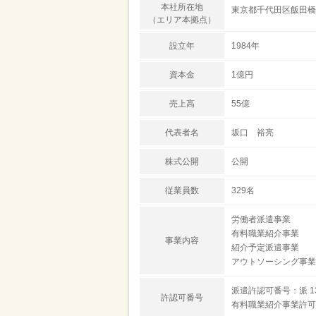
本社所在地
東京都千代田区飯田橋4
（エリア本拠点）
設立年
1984年
資本金
1億円
売上高
55億
代表者名
坂口 裕亮
株式公開
公開
従業員数
329名
労働者派遣事業
有料職業紹介事業
事業内容
紹介予定派遣事業
アウトソーシング事業
派遣許認可番号：派 13-
許認可番号
有料職業紹介事業許可番号