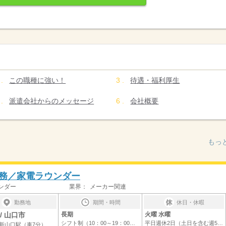
この職種に強い！
待遇・福利厚生
派遣会社からのメッセージ
会社概要
もっ
務／家電ラウンダー
ンダー
業界：
メーカー関連
勤務地
期間・時間
休日・休暇
/ 山口市
長期
火曜 水曜
シフト制（10：00～19：00｜実働8時間）
平日週休2日（土日を含む週5日シフト）※平...
新山口駅（車7分）