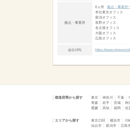
6ヵ所
拠点・事業所
本社東京オフィス
新潟オフィス
拠点・事業所
長野オフィス
名古屋オフィス
大阪オフィス
広島オフィス
会社URL
https://www.nipponrick
都道府県から探す
東京
神奈川
千葉
青森
岩手
宮城
秋
愛媛
高知
福岡
佐
エリアから探す
東京23区
横浜市
川
仙台市
新潟市
広島