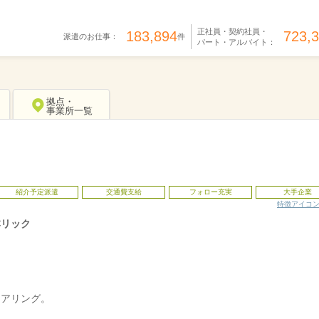
正社員・契約社員・
183,894
723,
派遣のお仕事：
件
パート・アルバイト：
拠点・
事業所一覧
紹介予定派遣
交通費支給
フォロー充実
大手企業
特徴アイコ
本リック
は
。
ヒアリング。