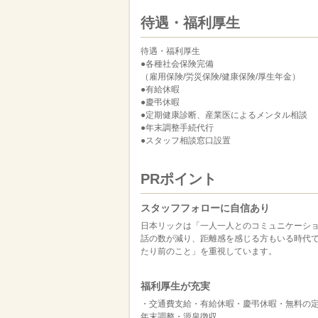
待遇・福利厚生
待遇・福利厚生
●各種社会保険完備
（雇用保険/労災保険/健康保険/厚生年金）
●有給休暇
●慶弔休暇
●定期健康診断、産業医によるメンタル相談
●年末調整手続代行
●スタッフ相談窓口設置
PRポイント
スタッフフォローに自信あり
日本リックは「一人一人とのコミュニケーシ
話の数が減り、距離感を感じる方もいる時代
たり前のこと」を重視しています。
福利厚生が充実
・交通費支給・有給休暇・慶弔休暇・無料の
年末調整・源泉徴収