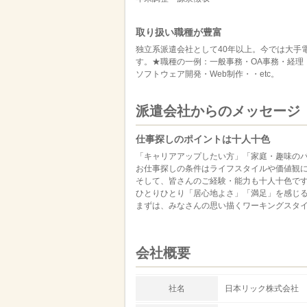
取り扱い職種が豊富
独立系派遣会社として40年以上。今では大手
す。★職種の一例：一般事務・OA事務・経理
ソフトウェア開発・Web制作・・etc。
派遣会社からのメッセージ
仕事探しのポイントは十人十色
「キャリアアップしたい方」「家庭・趣味の
お仕事探しの条件はライフスタイルや価値観
そして、皆さんのご経験・能力も十人十色で
ひとりひとり「居心地よさ」「満足」を感じ
まずは、みなさんの思い描くワーキングスタ
会社概要
社名
日本リック株式会社