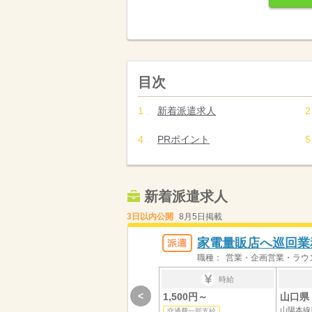
目次
新着派遣求人
PRポイント
新着派遣求人
3日以内公開
8月5日掲載
家電量販店へ巡回業
職種：
営業・企画営業・ラウ
時給
<
1,500円～
山口県 
山陽本線
交通費一部支給