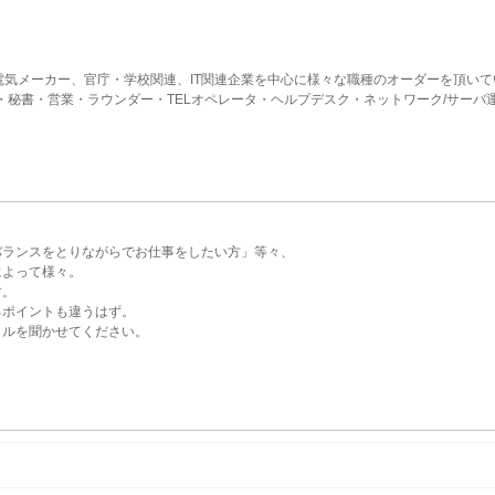
電気メーカー、官庁・学校関連、IT関連企業を中心に様々な職種のオーダーを頂いて
・秘書・営業・ラウンダー・TELオペレータ・ヘルプデスク・ネットワーク/サーバ
バランスをとりながらでお仕事をしたい方」等々、
によって様々。
す。
るポイントも違うはず。
イルを聞かせてください。