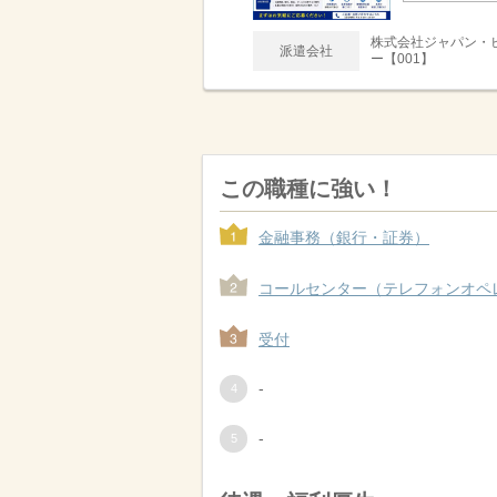
株式会社ジャパン・
派遣会社
ー【001】
この職種に強い！
金融事務（銀行・証券）
コールセンター（テレフォンオペ
受付
-
-