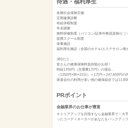
待遇・福利厚生
各種社会保険完備
定期健康診断
有給休暇制度
年末調整
無料研修制度（パソコン/証券外務員資格/ビジ
提携スクール制度
保養施設
福利厚生施設（全国のホテル/エステサロン/
JBSだと…
皆さんの健康保険料負担額がお得！
時給1350円（交通費1万円）の場合…
（1350円×8h×22日）＋1万円＝247,600円
派遣会社の利用が多い他の健保組合では11,808
PRポイント
金融業界のお仕事が豊富
キャリアアップを目指すなら金融業界で！大
ったコーディネーターがあなたをバックアッ