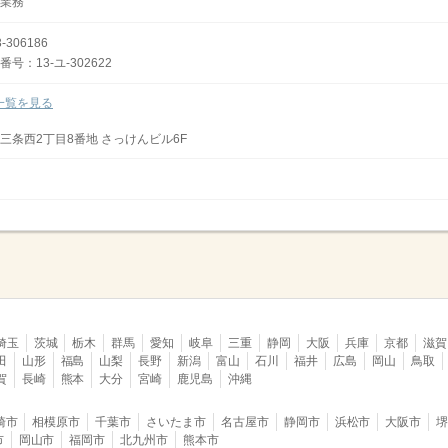
業務
306186
：13-ユ-302622
一覧を見る
三条西2丁目8番地 さっけんビル6F
埼玉
茨城
栃木
群馬
愛知
岐阜
三重
静岡
大阪
兵庫
京都
滋賀
田
山形
福島
山梨
長野
新潟
富山
石川
福井
広島
岡山
鳥取
賀
長崎
熊本
大分
宮崎
鹿児島
沖縄
崎市
相模原市
千葉市
さいたま市
名古屋市
静岡市
浜松市
大阪市
市
岡山市
福岡市
北九州市
熊本市