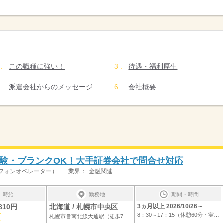
この職種に強い！
待遇・福利厚生
派遣会社からのメッセージ
会社概要
経験・ブランクOK！大手証券会社で問合せ対応
フォンオペレーター）
業界：
金融関連
時給
勤務地
期間・時間
810円
北海道 / 札幌市中央区
3ヵ月以上 2026/10/26～
8：30～17：15（休憩60分・実働7時間45分）...
札幌市営南北線大通駅（徒歩7分）