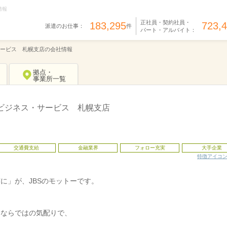
情報
正社員・契約社員・
183,295
723,
派遣のお仕事：
件
パート・アルバイト：
ービス 札幌支店の会社情報
拠点・
事業所一覧
ビジネス・サービス 札幌支店
交通費支給
金融業界
フォロー充実
大手企業
特徴アイコ
に」が、JBSのモットーです。
、
ーならではの気配りで、
。