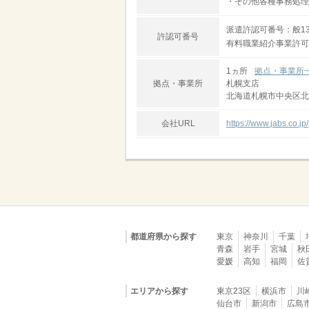
・その他各種事務処理
派遣許認可番号：般13-
許認可番号
有料職業紹介事業許可番号
1ヵ所
拠点・事業所
拠点・事業所
札幌支店
北海道札幌市中央区北
会社URL
https://www.jabs.co.jp/
都道府県から探す
東京
神奈川
千葉
青森
岩手
宮城
秋
愛媛
高知
福岡
佐
エリアから探す
東京23区
横浜市
川
仙台市
新潟市
広島