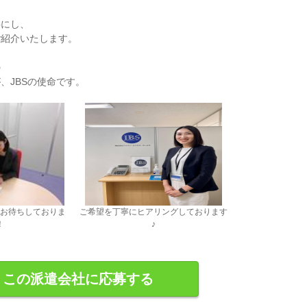
事にし、
ご紹介いたします。
の
、JBSの使命です。
お待ちしておりま
ご希望を丁寧にヒアリングしております
！
♪
この派遣会社に応募する