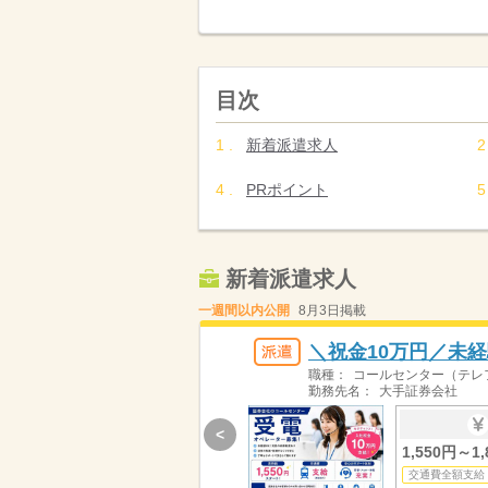
目次
新着派遣求人
PRポイント
新着派遣求人
一週間以内公開
8月3日掲載
＼祝金10万円／未
職種：
コールセンター（テレ
勤務先名：
大手証券会社
<
1,550円～1,
交通費全額支給