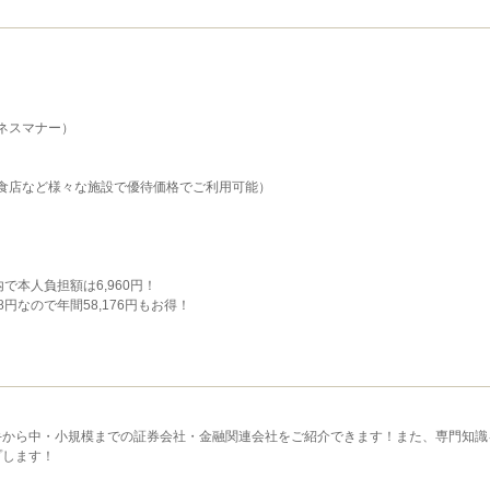
ネスマナー）
飲食店など様々な施設で優待価格でご利用可能）
の内で本人負担額は6,960円！
円なので年間58,176円もお得！
手から中・小規模までの証券会社・金融関連会社をご紹介できます！また、専門知識
プします！