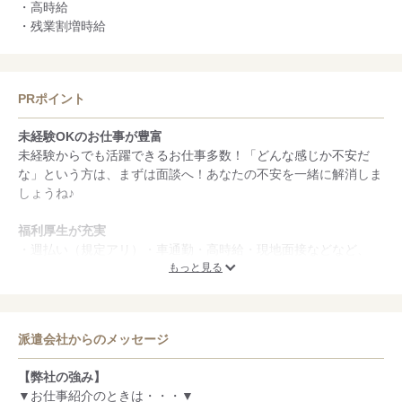
・高時給
・残業割増時給
PRポイント
未経験OKのお仕事が豊富
未経験からでも活躍できるお仕事多数！「どんな感じか不安だ
な」という方は、まずは面談へ！あなたの不安を一緒に解消しま
しょうね♪
福利厚生が充実
・週払い（規定アリ）・車通勤・高時給・現地面接などなど、
様々な特典がある案件多数！条件の良さには自信があります♪
もっと見る
流通・小売業界のお仕事が豊富
フォークリフトや庫内作業など、資格を活かすのも、未経験から
派遣会社からのメッセージ
活躍もうちにお任せください！
【弊社の強み】
▼お仕事紹介のときは・・・▼