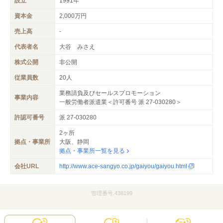
設立
1991年
資本金
2,000万円
売上高
-
代表者名
大谷 みさえ
株式公開
非公開
従業員数
20人
業務請負及びセールスプロモーション
事業内容
一般労働者派遣業＜許可番号 派 27-030280＞
許認可番号
派 27-030280
2ヶ所
拠点・事業所
大阪、静岡
拠点・事業所一覧を見る
会社URL
http://www.ace-sangyo.co.jp/gaiyou/gaiyou.html
管理番号.438199