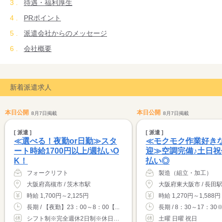
待遇・福利厚生
PRポイント
派遣会社からのメッセージ
会社概要
新着派遣求人
本日公開
本日公開
8月7日掲載
8月7日掲載
[ 派遣 ]
[ 派遣 ]
≪選べる！夜勤or日勤≫スタ
≪モクモク作業好き
ート時給1700円以上/週払いO
迎≫空調完備♪土日祝
K！
払い◎
フォークリフト
製造（組立・加工）
大阪府高槻市 / 茨木市駅
時給 1,700円～2,125円
時給 1,270円～1,588円
長期 / 【夜勤】23：00～8：00【...
長期 / 8：30～17：30
シフト制※完全週休2日制※休日希望考慮しま...
土曜 日曜 祝日