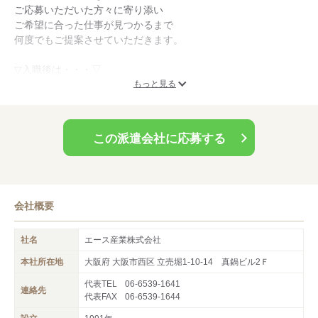
ご応募いただいた方々に寄り添い
ご希望に合った仕事が見つかるまで
何度でもご提案させていただきます。
▽入職後は・・・▽
専属担当者が付き、職場でのトラブルや悩みごと、
もっと見る
ちょっとした愚痴などにも
親身になって対応させていただきます。
この派遣会社に応募する
ちょっとお節介？と感じるくらい
何でも正面から全力で受け止め対話を大切にし
サポートし続けます。
ご応募お待ちしております。
会社概要
社名
エース産業株式会社
本社所在地
大阪府 大阪市西区 立売堀1-10-14 真鍋ビル2Ｆ
代表TEL
06-6539-1641
連絡先
代表FAX
06-6539-1644