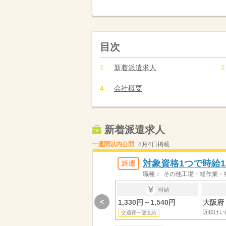
目次
新着派遣求人
会社概要
新着派遣求人
一週間以内公開
8月4日掲載
対象資格1つで時給1
職種：
その他工場・軽作業・
時給
<
1,330円～1,540円
大阪府 
近鉄けい
交通費一部支給