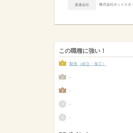
株式会社ホットスタッ
派遣会社
この職種に強い！
製造（組立・加工）
-
-
-
-