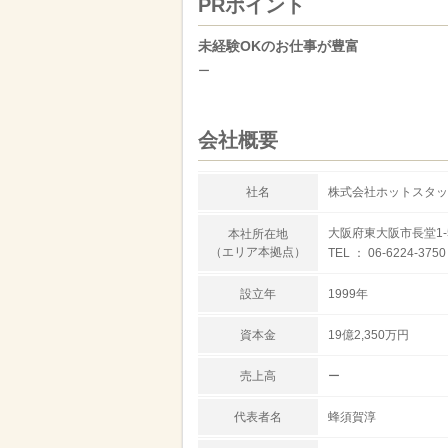
PRポイント
未経験OKのお仕事が豊富
ー
会社概要
社名
株式会社ホットスタッ
大阪府東大阪市長堂1-
本社所在地
（エリア本拠点）
TEL ： 06-6224-3750
設立年
1999年
資本金
19億2,350万円
売上高
ー
代表者名
蜂須賀淳