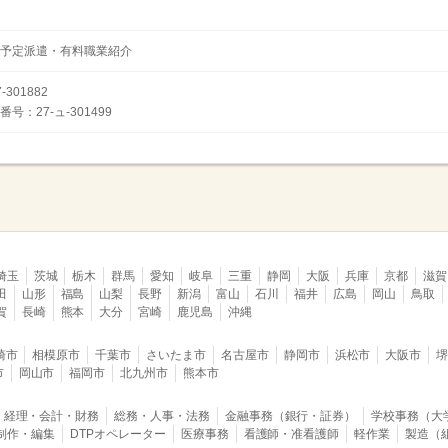
予定派遣・有料職業紹介
301882
：27-ュ-301499
埼玉
茨城
栃木
群馬
愛知
岐阜
三重
静岡
大阪
兵庫
京都
滋賀
田
山形
福島
山梨
長野
新潟
富山
石川
福井
広島
岡山
鳥取
賀
長崎
熊本
大分
宮崎
鹿児島
沖縄
崎市
相模原市
千葉市
さいたま市
名古屋市
静岡市
浜松市
大阪市
市
岡山市
福岡市
北九州市
熊本市
経理・会計・財務
総務・人事・法務
金融事務（銀行・証券）
学校事務（大
B制作・編集
DTPオペレーター
医療事務
看護師・准看護師
軽作業
製造（