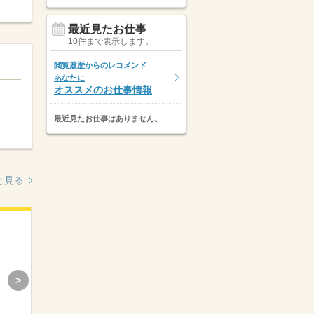
最近見たお仕事
10件まで表示します。
閲覧履歴からのレコメンド
あなたに
オススメのお仕事情報
最近見たお仕事はありません。
と見る
一週間以内公開
8月4日掲載
移動費として「1日2時間分」支給あ
職種：
その他工場・軽作業・物流・土木系
時給
勤務地
>
1,260円～1,575円
大阪府 / 東大阪市
長
近鉄けいはんな線吉田駅（徒歩12分）
交通費一部支給