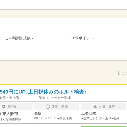
この職種に強い！
PRポイント
もっ
540円にUP♪土日祝休みのボルト検査♪
物流・土木系
業界：
メーカー関連
勤務地
期間・時間
休日・休暇
/ 東大阪市
長期
土曜 日曜
08：15～17：15■勤務形態：日勤■実働：8時...
■企業カレンダーあり■有給休暇…6ヵ月後から...
はんな線吉田駅