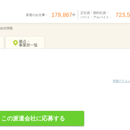
正社員・契約社員・
179,867
723,
派遣のお仕事：
件
パート・アルバイト：
会社情報
拠点・
事業所一覧
特徴アイコ
この派遣会社に応募する