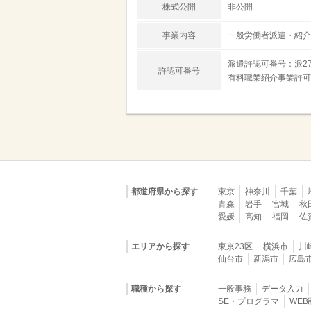
株式公開
非公開
事業内容
一般労働者派遣・紹介
派遣許認可番号：派27-
許認可番号
有料職業紹介事業許可番号
都道府県から探す
東京
神奈川
千葉
青森
岩手
宮城
秋
愛媛
高知
福岡
佐
エリアから探す
東京23区
横浜市
川
仙台市
新潟市
広島
職種から探す
一般事務
データ入力
SE・プログラマ
WE