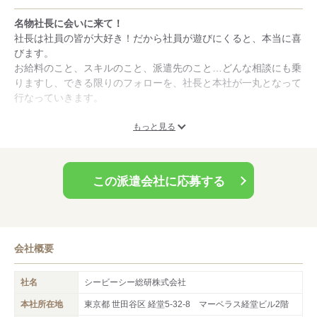
名物社長に会いに来て！
未経験OKのお仕事が豊富
社長は社員の皆が大好き！だから社員が遊びにくると、本当に喜
就業先も住んでいるところも入社時期も年齢も全く違う社員同士
びます。
が仲が良かったり、強制ではなく自発的にミーティングを開催し
お給料のこと、スキルのこと、派遣先のこと…どんな相談にも乗
てみたり、入社式や研究発表会をやってみたり、社員旅行や日帰
りますし、できる限りのフォローを、社長と本社が一丸となって
りイベントに行ってみたり…先輩・後輩の関係が良好な我が社だ
行なっていきます。
から、就業先企業から「新人でもOK！」という条件が出てくる
んです。
なんだかちょっと、おもしろそうな会社だと思いませんか？
もっと見る
ぜひ一度、当社にお越しください。きっとシービーシーの温かい
雰囲気が伝わると思います。
一緒にお仕事できることを楽しみにしています！
この派遣会社に応募する
会社概要
社名
シービーシー総研株式会社
本社所在地
東京都 世田谷区 経堂5-32-8 マーベラス経堂ビル2階