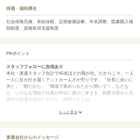
待遇・福利厚生
社会保険完備、有給休暇、定期健康診断、年末調整、図書購入補
助制度、資格取得支援制度
PRポイント
スタッフフォローに自信あり
本社・派遣スタッフ合計で45名ほどの我が社。だからこそ、一人
一人に目が行き届くアットホームさが売りです。「社長に会いに
来た」「暇だから」「職場で褒められたから聞いて！」などな
ど、いろんな理由で社員が本社に遊びに来ます。創業当初から活
躍中の派遣社員がいるのも、納得ですよね。
福利厚生が充実
もっと見る
別の場所で働いてはいるけれど、派遣スタッフもうちの大事な正
社員・契約社員です。だから社会保険は即日加入、交通費支給や
図書購入補助、資格取得支援、なんていうのも当然のことなんで
派遣会社からのメッセージ
す。