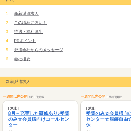
す。
皆で一緒に考えて、一緒に成長していけたらいいですね！
新着派遣求人
この職種に強い！
待遇・福利厚生
PRポイント
派遣会社からのメッセージ
会社概要
新着派遣求人
一週間以内公開
一週間以内公開
8月3日掲載
8月3日掲載
[ 派遣 ]
[ 派遣 ]
8月～充実した研修あり♪受電
受電のみ☆会員様向
のみ☆会員様向けコールセン
センター☆服装自由
ター
休