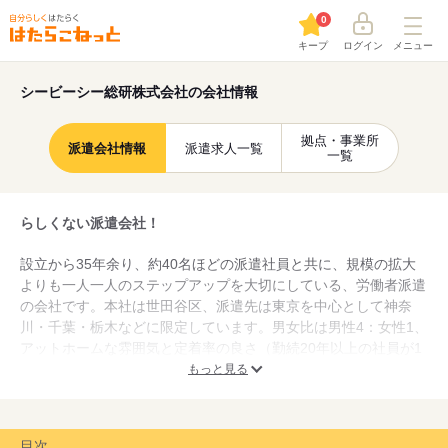
0
キープ
ログイン
メニュー
シービーシー総研株式会社の会社情報
拠点・事業所
派遣会社情報
派遣求人一覧
一覧
らしくない派遣会社！
設立から35年余り、約40名ほどの派遣社員と共に、規模の拡大
よりも一人一人のステップアップを大切にしている、労働者派遣
の会社です。本社は世田谷区、派遣先は東京を中心として神奈
川・千葉・栃木などに限定しています。男女比は男性4：女性1、
アットホームな雰囲気と定着率の良さ（勤続20年以上の社員が1
0名、10年以上も合わせると20名ほどいます！）が自慢です。
もっと見る
もちろん、社内研修などはきっちりやりますし、研修手当も支給
します。その他、職業適性の診断や性格チェックなど、あなたと
のコミュニケーションを大切にしながらアドバイスをしていきま
目次