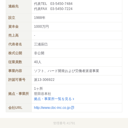
代表TEL
03-5450-7484
連絡先
代表FAX
03-5450-7224
設立
1988年
資本金
1000万円
売上高
‐
代表者名
三浦辰巳
株式公開
非公開
従業員数
40人
事業内容
ソフト、ハード開発および労働者派遣事業
許認可番号
派13-306922
1ヶ所
拠点・事業所
世田谷本社
拠点・事業所一覧を見る
会社URL
http://www.cbc-inc.co.jp
管理番号.41791