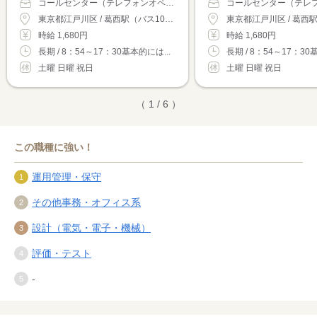
コールセンター（テレフォンオペレーター）
東京都江戸川区 / 葛西駅（バス10分）
時給 1,680円
時給 1,680円
長期 / 8：54～17：30基本的には...
長期 / 8：54～17：30
土曜 日曜 祝日
土曜 日曜 祝日
（ 1 / 6 ）
この職種に強い！
運用管理・保守
その他事務・オフィス系
設計（電気・電子・機械）
評価・テスト
-