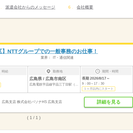
派遣会社からのメッセージ
会社概要
区】NTTグループでの一般事務のお仕事！
業界：
IT・通信関連
時給
勤務地
期間・時間
広島県 / 広島市南区
長期 2026/8/17～
9：00～17：30
広島電鉄宇品線宇品三丁目駅（徒歩5分）
１ヶ月以内にスタート
詳細を見る
広島支店 株式会社パソナHS 広島支店
( 1 / 1 )