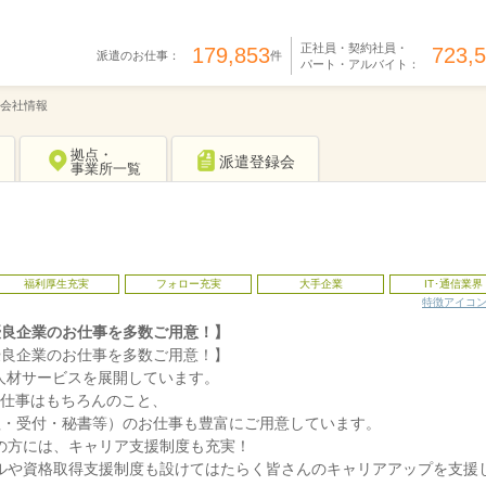
正社員・契約社員・
179,853
723,
派遣のお仕事：
件
パート・アルバイト：
会社情報
拠点・
派遣登録会
事業所一覧
福利厚生充実
フォロー充実
大手企業
IT･通信業界
特徴アイコ
優良企業のお仕事を多数ご用意！】
優良企業のお仕事を多数ご用意！】
に人材サービスを展開しています。
お仕事はもちろんのこと、
理・受付・秘書等）のお仕事も豊富にご用意しています。
の方には、キャリア支援制度も充実！
ルや資格取得支援制度も設けてはたらく皆さんのキャリアアップを支援