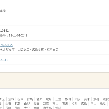
事業
0141
：13-ユ-010241
一覧を見る
名古屋支店・大阪支店・広島支店・福岡支店
.co.jp/
埼玉
茨城
栃木
群馬
愛知
岐阜
三重
静岡
大阪
兵庫
京都
滋賀
田
山形
福島
山梨
長野
新潟
富山
石川
福井
広島
岡山
鳥取
賀
長崎
熊本
大分
宮崎
鹿児島
沖縄