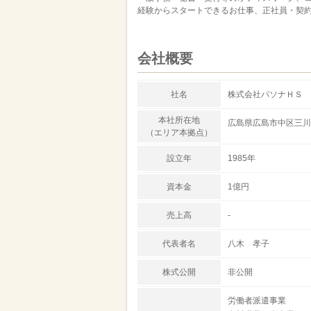
経験からスタートできるお仕事、正社員・契
会社概要
社名
株式会社パソナＨＳ 
本社所在地
広島県広島市中区三川町
（エリア本拠点）
設立年
1985年
資本金
1億円
売上高
-
代表者名
八木 孝子
株式公開
非公開
労働者派遣事業