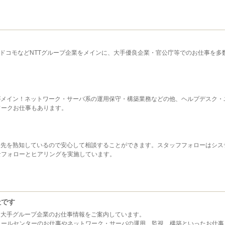
TTドコモなどNTTグループ企業をメインに、大手優良企業・官公庁等でのお仕事を多
がメイン！ネットワーク・サーバ系の運用保守・構築業務などの他、ヘルプデスク・
ワークお仕事もあります。
遣先を熟知しているので安心して相談することができます。スタッフフォローはシス
なフォローとヒアリングを実施しています。
社です
・大手グループ企業のお仕事情報をご案内しています。
コールセンターのお仕事やネットワーク・サーバの運用、監視、構築といったお仕事