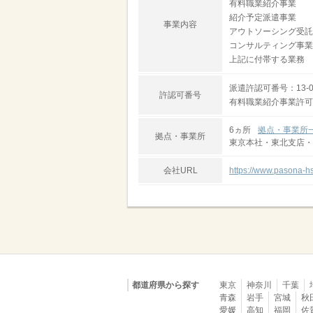
有料職業紹介事業
紹介予定派遣事業
事業内容
アウトソーシング受託
コンサルティング事業
上記に付帯する業務
派遣許認可番号：13-01
許認可番号
有料職業紹介事業許可番号
6ヵ所
拠点・事業所
拠点・事業所
東京本社・東北支店・
会社URL
https://www.pasona-hs
都道府県から探す
東京
神奈川
千葉
青森
岩手
宮城
秋
愛媛
高知
福岡
佐