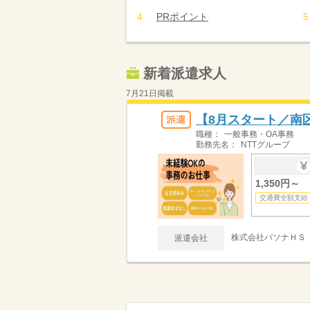
PRポイント
新着派遣求人
7月21日掲載
【8月スタート／南
職種：
一般事務・OA事務
勤務先名：
NTTグループ
1,350円～
交通費全額支給
株式会社パソナＨＳ 
派遣会社