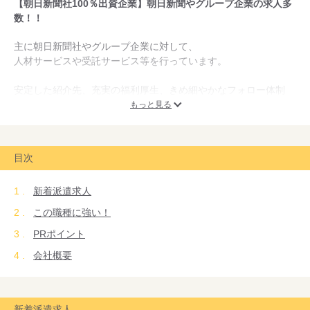
【朝日新聞社100％出資企業】朝日新聞やグループ企業の求人多
数！！
主に朝日新聞社やグループ企業に対して、
人材サービスや受託サービス等を行っています。
安定した紹介先、充実の福利厚生、きめ細やかなフォロー体制
で、
もっと見る
皆さんが安心して働ける職場環境をご提供しています。
目次
新着派遣求人
この職種に強い！
PRポイント
会社概要
新着派遣求人