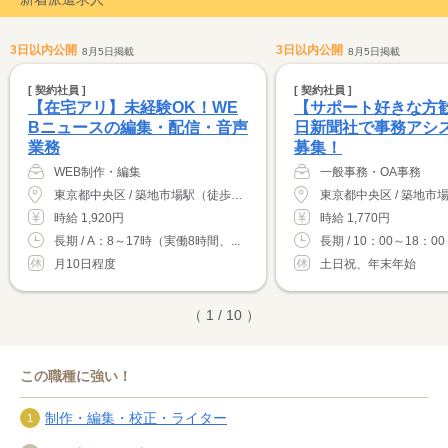
3日以内公開
3日以内公開
8月5日掲載
8月5日掲載
[ 契約社員 ]
[ 契約社員 ]
【在宅アリ】未経験OK！WE
【サポート好きな方
Bニュースの編集・配信・音声
日新聞社で事務アシ
業務
募集！
WEB制作・編集
一般事務・OA事務
東京都中央区 / 築地市場駅（徒歩0分）
時給 1,920円
時給 1,770円
長期 / A：8～17時（実働8時間、...
長期 / 10：00～18：00
月10日程度
土日祝、年末年始
（ 1 / 10 ）
この職種に強い！
制作・編集・校正・ライター