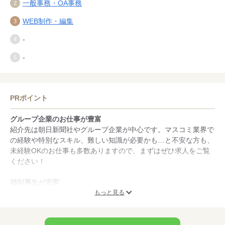
一般事務・OA事務
WEB制作・編集
-
-
PRポイント
グループ企業のお仕事が豊富
紹介先は朝日新聞社やグループ企業が中心です。マスコミ業界で
の経験や特別なスキル、難しい知識が必要かも…と不安な方も、
未経験OKのお仕事も多数ありますので、まずはぜひ求人をご覧
ください！
福利厚生が充実
朝日新聞健康保険組合に加入し、朝日新聞社員と同様の福利厚生
もっと見る
が受けられます。（被保険者に限る）本社内には社員食堂、社内
クリニックなどもあり、充実した環境です！