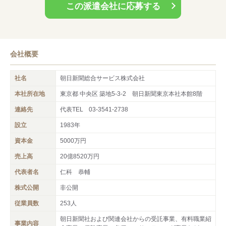
この派遣会社に応募する
会社概要
社名
朝日新聞総合サービス株式会社
本社所在地
東京都 中央区 築地5-3-2 朝日新聞東京本社本館8階
連絡先
代表TEL
03-3541-2738
設立
1983年
資本金
5000万円
売上高
20億8520万円
代表者名
仁科 恭輔
株式公開
非公開
従業員数
253人
朝日新聞社および関連会社からの受託事業、有料職業紹
事業内容